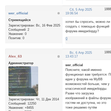
188
Сб, 5 Апр 2025
wer_official
19:06:54
Стремящийся
хотел бы спросить, можно ли
Зарегистрирован
: Вс, 16 Фев 2025
создать с помощью функций
Сообщений:
2
форума имиджборду?
Уважение:
0
Позитив:
0
0
188
Вс, 6 Апр 2025
Alex_63
13:43:17
Администратор
wer_official
Поясните, какой именно
функционал вам требуется. П
идее у форума на MyBB
возможностей больше, чем у
классической имиджборды.
Разве что загрузка
изображений в файлы форум
Зарегистрирован
: Чт, 11 Дек 2014
гостям не доступна, но это
Сообщений:
12250
тоже решаемо путём
Уважение:
+8455