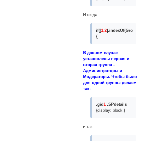
$('.SPdetails, .SP
}

});

И сюда:
function sp_groups(
if([
1,2
].indexOf(GroupID
    var spoilerErro
{
    var spoilerN =
    if (spoilerErro
	    alert("Ошибка!" + spoilerErrors);

В данном случае
        return;

установлены первая и
	}

вторая группа -
    bbcode('[detai
Администраторы и
}

Модераторы. Чтобы было
</script>
для одной группы делаем
так:
.gid
1
.SPdetails
{display: block;}
и так: