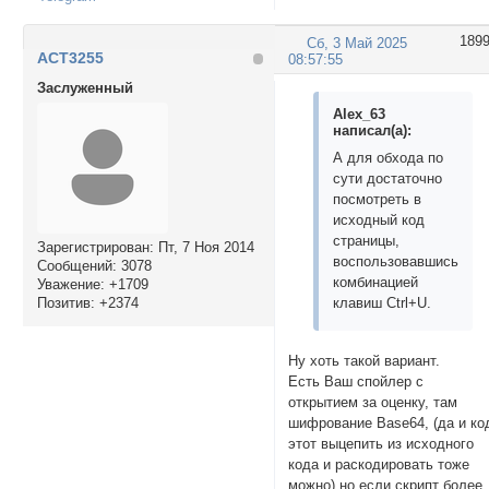
189
Сб, 3 Май 2025
ACT3255
08:57:55
Заслуженный
Alex_63
написал(а):
А для обхода по
сути достаточно
посмотреть в
исходный код
страницы,
Зарегистрирован
: Пт, 7 Ноя 2014
воспользовавшись
Сообщений:
3078
комбинацией
Уважение:
+1709
Позитив:
+2374
клавиш Ctrl+U.
Ну хоть такой вариант.
Есть Ваш спойлер с
открытием за оценку, там
шифрование Base64, (да и ко
этот выцепить из исходного
кода и раскодировать тоже
можно) но если скрипт более