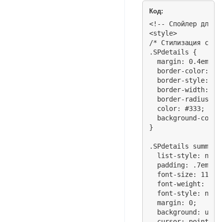
Код:
<!-- Спойлер для о
<style>

/* Стилизация спойл
.SPdetails {

  margin: 0.4em 1.
  border-color: tr
  border-style: sol
  border-width: 0 
  border-radius: 4p
  color: #333;

  background-color:
}

.SPdetails summary 
  list-style: none;
  padding: .7em 1e
  font-size: 11px;

  font-weight: 400;
  font-style: norma
  margin: 0;

  background: url(
  cursor: pointer;
