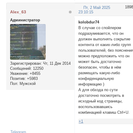
189
Пт, 2 Май 2025
Alex_63
23:10:15
Администратор
kolobdur74
В случае со спойлером
подразумевается, что он
должен выполнять сокрытие
контента от каких-либо групп
пользователей, без пояснени
можно предположить что он
может быть достаточно
Зарегистрирован
: Чт, 11 Дек 2014
безопасен, чтобы в нём
Сообщений:
12250
размещать какую-либо
Уважение:
+8455
Позитив:
+5983
конфиденциальную
Пол:
Мужской
информацию )
А для обхода по сути
достаточно посмотреть в
исходный код страницы,
воспользовавшись
комбинацией клавиш Ctrl+U.
+1
Telegram