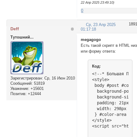
22 Апр 2025 23:49:10)
0
189
Ср, 23 Апр 2025
Deff
01:17:18
Тутошний...
megagogo
Есть такой скрипт в HTML ни
или форму ответа:
Код:
<!--* Большая Пали
Зарегистрирован
: Ср, 16 Июн 2010
<style>

Сообщений:
51819
 body #post #color-
Уважение:
+15601
  background-posit
Позитив:
+12444
  background-size:
  padding: 21px 30
  width: 298px !imp
 } #color-area tab
</style>

<script src="https