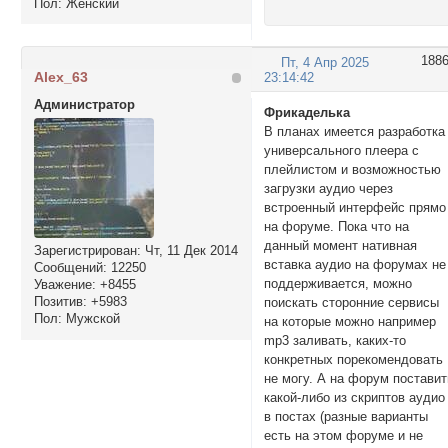
Пол:
Женский
188
Пт, 4 Апр 2025
Alex_63
23:14:42
Администратор
Фрикаделька
В планах имеется разработка
универсального плеера с
плейлистом и возможностью
загрузки аудио через
встроенный интерфейс прямо
на форуме. Пока что на
данный момент нативная
Зарегистрирован
: Чт, 11 Дек 2014
вставка аудио на форумах не
Сообщений:
12250
поддерживается, можно
Уважение:
+8455
Позитив:
+5983
поискать сторонние сервисы
Пол:
Мужской
на которые можно например
mp3 заливать, каких-то
конкретных порекомендовать
не могу. А на форум поставит
какой-либо из скриптов аудио
в постах (разные варианты
есть на этом форуме и не