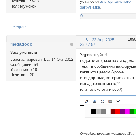
Позитив:
+5983
установки
альтернативного
Пол:
Мужской
загрузчика
.
0
Telegram
189
Вт, 22 Апр 2025
megagogo
23:47:57
Заслуженный
Здравствуйте!
Зарегистрирован
: Вс, 14 Окт 2012
подскажите, можно ли сдела
Сообщений:
54
текст в сообщении на форум
Уважение:
+10
каким-то цветом (кроме
Позитив:
+20
стандартных, которые есть в
выпадающем меню)?
или только эти и все?(
Отредактировано megagogo (Вт,