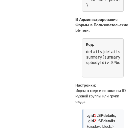
}

.SPdetails[open] > 
В Администрирование -
  background-image
Формы в Пользовательски
}

bb-теги:
.SPbody {

  padding: 1.4em 10
Код:
}

details[details.SP
summary[summary]:im
/* Убираем лишние 
spbody[div.SPbody]
.SPdetails br, .SP
/* Убираем мерцани
.SPdetails {display
Настройки:
.gid1 .SPdetails, 
Ищем в коде и вставляем ID
</style>

нужной группы или групп
<script>

сюда:
$(document).ready(
if([1,2].indexOf(G
$('#spoiler-type-l
.gid
1
.SPdetails,
}

.gid
2
.SPdetails
else {

{display: block;}