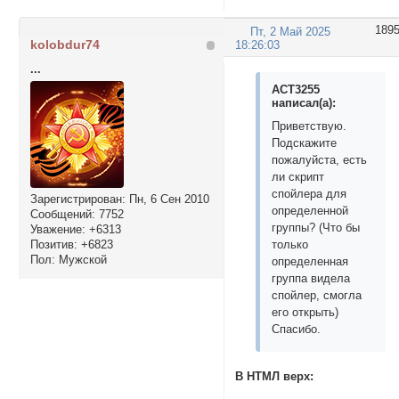
189
Пт, 2 Май 2025
kolobdur74
18:26:03
...
ACT3255
написал(а):
Приветствую.
Подскажите
пожалуйста, есть
ли скрипт
спойлера для
Зарегистрирован
: Пн, 6 Сен 2010
определенной
Сообщений:
7752
группы? (Что бы
Уважение:
+6313
Позитив:
+6823
только
Пол:
Мужской
определенная
группа видела
спойлер, смогла
его открыть)
Спасибо.
В НТМЛ верх: