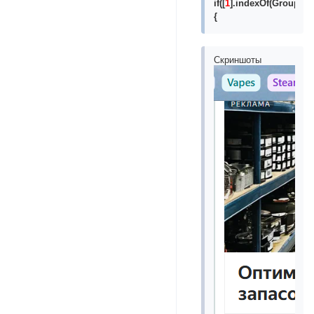
if([
1
].indexOf(GroupID)!
{
Скриншоты