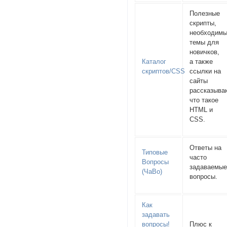
Полезные
скрипты,
необходим
темы для
новичков,
Каталог
а также
скриптов/CSS
ссылки на
сайты
рассказыв
что такое
HTML и
CSS.
Ответы на
Типовые
часто
Вопросы
задаваемы
(ЧаВо)
вопросы.
Как
задавать
вопросы!
Плюс к