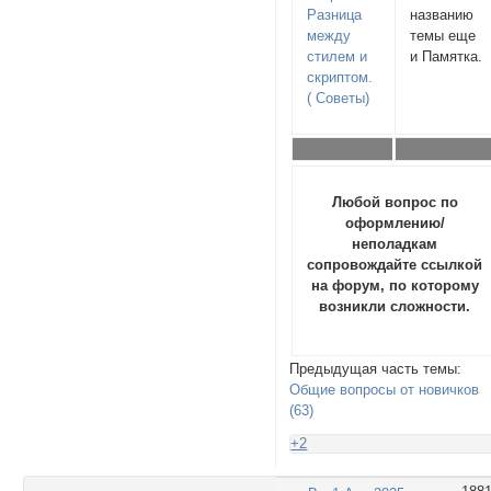
Разница
названию
между
темы еще
стилем и
и Памятка.
скриптом.
( Советы)
Любой вопрос по
оформлению/
неполадкам
сопровождайте ссылкой
на форум, по которому
возникли сложности.
Предыдущая часть темы:
Общие вопросы от новичков
(63)
+2