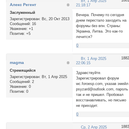
188
Вт, 1 Апр 2025
Алекс Регент
21:18:17
Заслуженный
Вечера. Почему-то сегодня
Зарегистрирован
: Вс, 20 Окт 2013
днем перестало заходить на
Сообщений:
16
форумы без впн. Страны:
Уважение:
+1
Украина, Литва. Это как-то
Позитив:
+5
лечится?
0
188
Вт, 1 Апр 2025
magma
22:06:15
Стремящийся
Здравствуйте.
Зарегистрирован
: Вт, 1 Апр 2025
Зарегистрировал форум
Сообщений:
2
wc.foroesp.com, указав эмейл
Уважение:
0
psyzard@outlook.com, пароль
Позитив:
0
так и не пришел. Пробовал
восстанавливать, но письмо
не приходит.
0
188
Ср, 2 Апр 2025