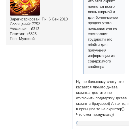
что этот скрипт
является всего
лишь ширмой и
для более-менее
Зарегистрирован
: Пн, 6 Сен 2010
продвинутого
Сообщений:
7752
пользователя не
Уважение:
+6313
Позитив:
+6823
составляет
Пол:
Мужской
трудности его
обойти для
получения
информации из
содержимого
спойлера.
Ну, по большому счету это
касается любого джава
скрипта, достаточно
отключить поддержку джава
скрипт в браузере)) А так то, 
в принципе то не скриптер))
Что смог придумать))
0