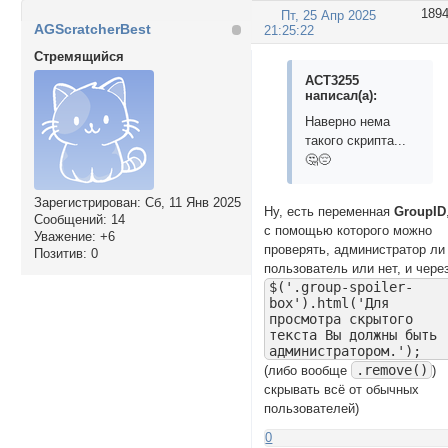
189
Пт, 25 Апр 2025
AGScratcherBest
21:25:22
Стремящийся
ACT3255
написал(а):
Наверно нема
такого скрипта...
🤔😔
Зарегистрирован
: Сб, 11 Янв 2025
Ну, есть переменная
GroupID
Сообщений:
14
с помощью которого можно
Уважение:
+6
проверять, администратор ли
Позитив:
0
пользователь или нет, и чере
$('.group-spoiler-
box').html('Для
просмотра скрытого
текста Вы должны быть
администратором.');
.remove()
(либо вообще
)
скрывать всё от обычных
пользователей)
0