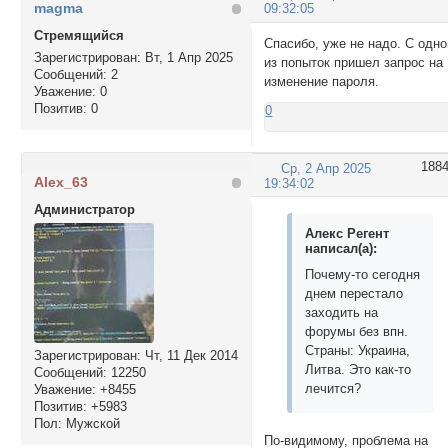
magma
09:32:05
Стремящийся
Спасибо, уже не надо. С одно
Зарегистрирован
: Вт, 1 Апр 2025
из попыток пришел запрос на
Сообщений:
2
изменение пароля.
Уважение:
0
Позитив:
0
0
188
Ср, 2 Апр 2025
Alex_63
19:34:02
Администратор
Алекс Регент
написал(а):
Почему-то сегодня
днем перестало
заходить на
форумы без впн.
Страны: Украина,
Зарегистрирован
: Чт, 11 Дек 2014
Литва. Это как-то
Сообщений:
12250
лечится?
Уважение:
+8455
Позитив:
+5983
Пол:
Мужской
По-видимому, проблема на