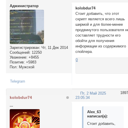
Администратор
kolobdur74
Стоит добавить, что этот
скрипт является всего лишь
ширмой и для более-менее
продвинутого пользователя н
составляет трудности его
обойти для получения
информации из содержимого
Зарегистрирован
: Чт, 11 Дек 2014
спойлера.
Сообщений:
12250
Уважение:
+8455
0
Позитив:
+5983
Пол:
Мужской
Telegram
189
Пт, 2 Май 2025
kolobdur74
23:05:34
...
Alex_63
написал(а):
Стоит добавить,