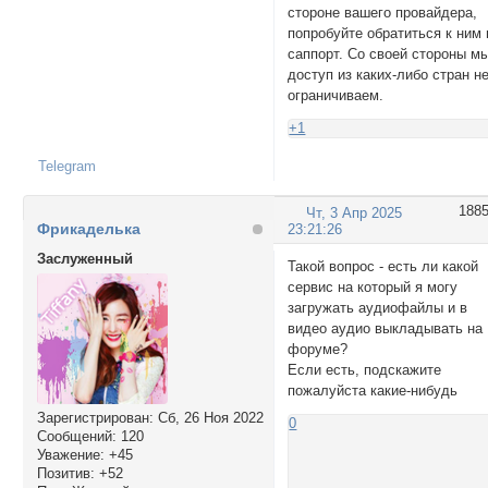
стороне вашего провайдера,
попробуйте обратиться к ним 
саппорт. Со своей стороны м
доступ из каких-либо стран н
ограничиваем.
+1
Telegram
188
Чт, 3 Апр 2025
Фрикаделька
23:21:26
Заслуженный
Такой вопрос - есть ли какой
сервис на который я могу
загружать аудиофайлы и в
видео аудио выкладывать на
форуме?
Если есть, подскажите
пожалуйста какие-нибудь
Зарегистрирован
: Сб, 26 Ноя 2022
0
Сообщений:
120
Уважение:
+45
Позитив:
+52