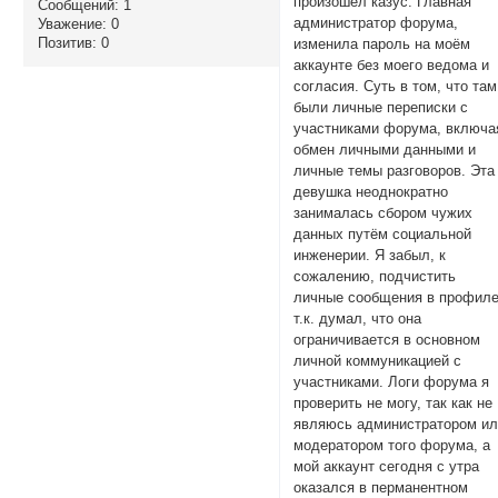
произошёл казус: Главная
Сообщений:
1
администратор форума,
Уважение:
0
Позитив:
0
изменила пароль на моём
аккаунте без моего ведома и
согласия. Суть в том, что там
были личные переписки с
участниками форума, включа
обмен личными данными и
личные темы разговоров. Эта
девушка неоднократно
занималась сбором чужих
данных путём социальной
инженерии. Я забыл, к
сожалению, подчистить
личные сообщения в профиле
т.к. думал, что она
ограничивается в основном
личной коммуникацией с
участниками. Логи форума я
проверить не могу, так как не
являюсь администратором и
модератором того форума, а
мой аккаунт сегодня с утра
оказался в перманентном