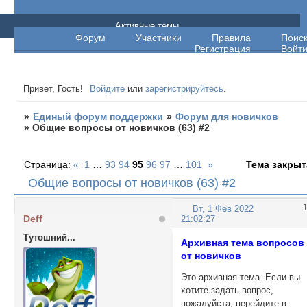
Единый форум поддержки
Активные темы
Форум
Участники
Правила
Поис
Регистрация
Войт
Привет, Гость!
Войдите
или
зарегистрируйтесь
.
»
Единый форум поддержки
»
Форум для новичков
»
Общие вопросы от новичков (63) #2
Страница:
«
1
…
93
94
95
96
97
…
101
»
Тема закрыт
Общие вопросы от новичков (63) #2
Вт, 1 Фев 2022
Deff
21:02:27
Тутошний...
Архивная тема вопросов
от новичков
Это архивная тема. Если вы
хотите задать вопрос,
пожалуйста, перейдите в