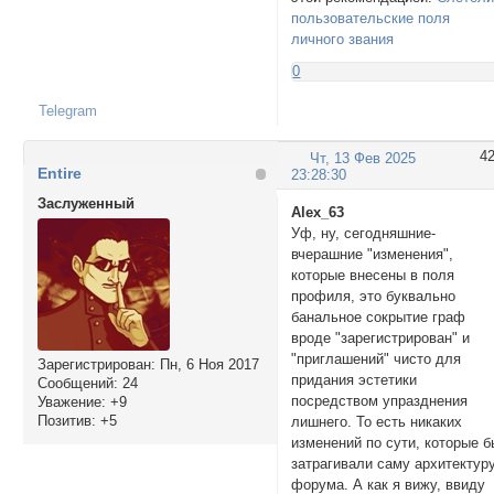
пользовательские поля
личного звания
0
Telegram
4
Чт, 13 Фев 2025
Entire
23:28:30
Заслуженный
Alex_63
Уф, ну, сегодняшние-
вчерашние "изменения",
которые внесены в поля
профиля, это буквально
банальное сокрытие граф
вроде "зарегистрирован" и
"приглашений" чисто для
Зарегистрирован
: Пн, 6 Ноя 2017
придания эстетики
Сообщений:
24
посредством упразднения
Уважение:
+9
Позитив:
+5
лишнего. То есть никаких
изменений по сути, которые б
затрагивали саму архитектур
форума. А как я вижу, ввиду