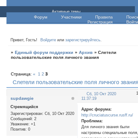
Единый форум поддержки
Активные темы
Форум
Участники
Правила
Поис
Регистрация
Войт
Привет, Гость!
Войдите
или
зарегистрируйтесь
.
»
Единый форум поддержки
»
Архив
»
Слетели
пользовательские поля личного звания
Страница:
«
1
2
3
Слетели пользовательские поля личного звани
Сб, 10 Окт 2020
supdawgie
11:37:19
Стремящийся
Адрес форума:
Зарегистрирован
: Сб, 10 Окт 2020
http://cruciatuscurse.rusff.ru/
Сообщений:
2
Проблема:
Уважение:
+1
Для личного звания были
Позитив:
0
настроены специальные поля