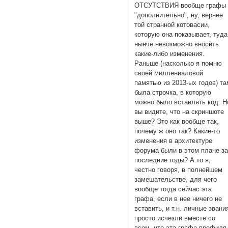
ОТСУТСТВИЯ вообще графы
"дополнительно", ну, вернее
той странной котовасии,
которую она показывает, туда
нынче невозможно вносить
какие-либо изменения.
Раньше (насколько я помню
своей миллениаловой
памятью из 2013-ых годов) та
была строчка, в которую
можно было вставлять код. Н
вы видите, что на скриншоте
выше? Это как вообще так,
почему ж оно так? Какие-то
изменения в архитектуре
форума были в этом плане з
последние годы? А то я,
честно говоря, в полнейшем
замешательстве, для чего
вообще тогда сейчас эта
графа, если в нее ничего не
вставить, и т.н. личные звани
просто исчезли вместе со
всем, что эта графа профиля