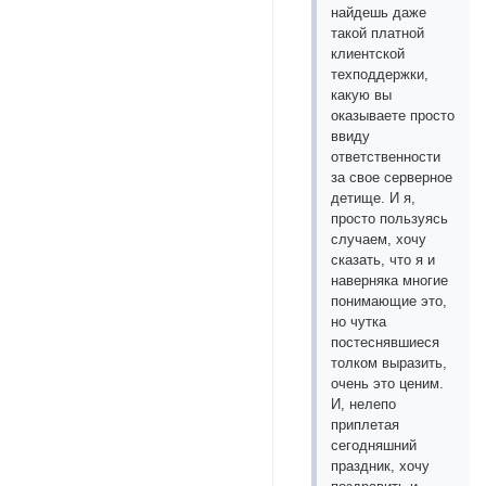
найдешь даже
такой платной
клиентской
техподдержки,
какую вы
оказываете просто
ввиду
ответственности
за свое серверное
детище. И я,
просто пользуясь
случаем, хочу
сказать, что я и
наверняка многие
понимающие это,
но чутка
постеснявшиеся
толком выразить,
очень это ценим.
И, нелепо
приплетая
сегодняшний
праздник, хочу