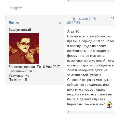
Telegram
4
Пт, 14 Фев 2025
Entire
09:19:54
Заслуженный
Alex_63
Скорее всего, вы абсолютно
правы: в период с 18 по 22 го
я вообще, судя по своим
сообщениям, не заходил на
форум, и этот момент с
изменениями упустил. А пото
оставил парочку сообщений в
Зарегистрирован
: Пн, 6 Ноя 2017
22-м и наверняка даже не
Сообщений:
24
заметил этой "утраты".
Уважение:
+9
Позитив:
+5
Со своей стороны мне нужно
сейчас что-то сделать или
пока мне следует ждать
вердикта и вновь уповать на
вашу, в данном случае с
Кернелем, техномагию?
0