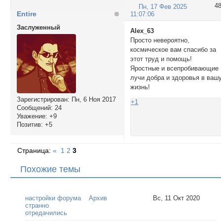
4
Пн, 17 Фев 2025
Entire
11:07:06
Заслуженный
Alex_63
Просто невероятно,
космическое вам спасибо за
этот труд и помощь!
Яростные и всепробивающие
лучи добра и здоровья в ваш
жизнь!
Зарегистрирован
: Пн, 6 Ноя 2017
+1
Сообщений:
24
Уважение:
+9
Позитив:
+5
Страница:
«
1
2
3
Похожие темы
настройки форума
Архив
Вс, 11 Окт 2020
странно
отредачились