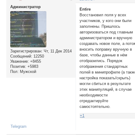
Администратор
Entire
Восстановил поля у всех
участников, у кого они были
заполнены. Пришлось
авторизоваться под главным
администратором и вручную
создавать новое поле, а пото
вносить поправку вручную в
Зарегистрирован
: Чт, 11 Дек 2014
базе, чтобы данные в нём
Сообщений:
12250
отобразились. Порядок
Уважение:
+8455
Позитив:
+5983
отображения стандартных
Пол:
Мужской
полей в минипрофиле (а такж
настройка показать/скрыть)
могли сбиться в результате
этих манипуляций, в случае
необходимости
отредактируйте
самостоятельно.
+1
Telegram