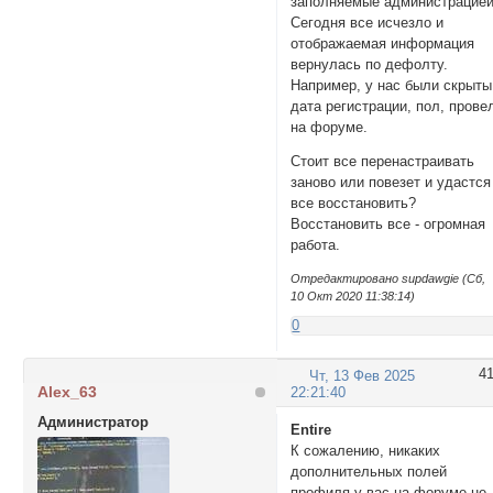
заполняемые администрацией
Сегодня все исчезло и
отображаемая информация
вернулась по дефолту.
Например, у нас были скрыты
дата регистрации, пол, прове
на форуме.
Стоит все перенастраивать
заново или повезет и удастся
все восстановить?
Восстановить все - огромная
работа.
Отредактировано supdawgie (Сб,
10 Окт 2020 11:38:14)
0
4
Чт, 13 Фев 2025
Alex_63
22:21:40
Администратор
Entire
К сожалению, никаких
дополнительных полей
профиля у вас на форуме не