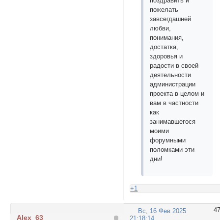
поздравить и
пожелать
завсегдашней
любви,
понимания,
достатка,
здоровья и
радости в своей
деятельности
администрации
проекта в целом и
вам в частности
как
занимавшегося
моими
форумными
поломками эти
дни!
+1
4
Вс, 16 Фев 2025
Alex_63
21:18:14