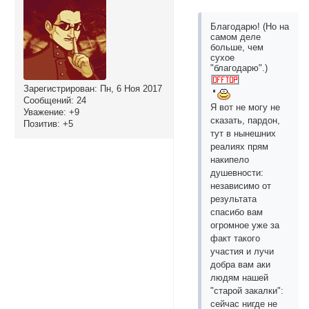
Благодарю! (Но на
самом деле
больше, чем
сухое
"благодарю".)
Зарегистрирован
: Пн, 6 Ноя 2017
Сообщений:
24
Я вот не могу не
Уважение:
+9
сказать, пардон,
Позитив:
+5
тут в нынешних
реалиях прям
накипело
душевности:
независимо от
результата
спасибо вам
огромное уже за
факт такого
участия и лучи
добра вам аки
людям нашей
"старой закалки":
сейчас нигде не