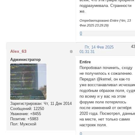
подразумевала. Странности
же.
Отредактировано Entire (Чт, 13
Фев 2025 23:29:29)
0
4
Пт, 14 Фев 2025
Alex_63
01:31:31
Администратор
Entire
Попробовал починить, сходу
не получилось к сожалению.
Передал @kernel, он как-то
уже восстанавливал исчезши
подобным образом поля, суд
по всему и у вас на этом
форуме поле потерялось
Зарегистрирован
: Чт, 11 Дек 2014
после изменений от октября
Сообщений:
12250
2020 года. Посмотрел, данны
Уважение:
+8455
Позитив:
+5983
на месте, нет только самих
Пол:
Мужской
настроек поля.
0