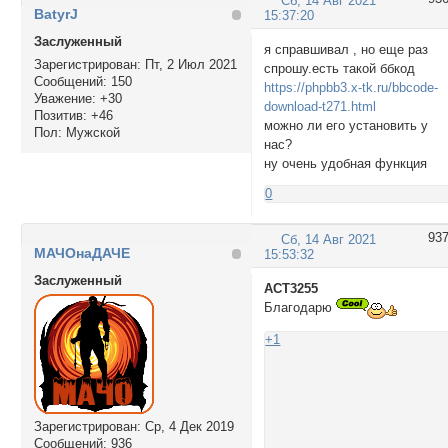
Сб, 14 Авг 2021
BatyrJ
15:37:20
Заслуженный
я справшивал , но еще раз
Зарегистрирован
: Пт, 2 Июл 2021
спрошу.есть такой ббкод
Сообщений:
150
https://phpbb3.x-tk.ru/bbcode-
Уважение:
+30
download-t271.html
Позитив:
+46
можно ли его установить у
Пол:
Мужской
нас?
ну очень удобная функция
0
93
Сб, 14 Авг 2021
МАЧОнаДАЧЕ
15:53:32
Заслуженный
ACT3255
Благодарю
+1
Зарегистрирован
: Ср, 4 Дек 2019
Сообщений:
936