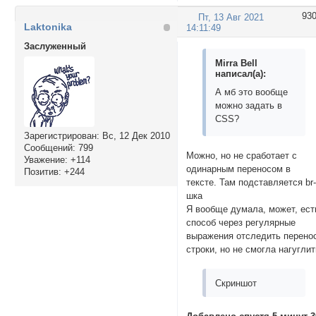
93
Пт, 13 Авг 2021
Laktonika
14:11:49
Заслуженный
Mirra Bell
написал(а):
А мб это вообще
можно задать в
CSS?
Зарегистрирован
: Вс, 12 Дек 2010
Сообщений:
799
Можно, но не сработает с
Уважение:
+114
одинарным переносом в
Позитив:
+244
тексте. Там подставляется br
шка
Я вообще думала, может, ест
способ через регулярные
выражения отследить перено
строки, но не смогла нагугли
Скриншот