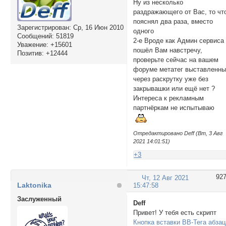
Ну из несколько
раздражающего от Вас, то чт
пояснял два раза, вместо
Зарегистрирован
: Ср, 16 Июн 2010
одного
Сообщений:
51819
2-е Вроде как Админ сервиса
Уважение:
+15601
пошёл Вам навстречу,
Позитив:
+12444
проверьте сейчас на вашем
форуме метатег выставленн
через раскрутку уже без
закрывашки или ещё нет ?
Интереса к рекламным
партнёркам не испытываю
Отредактировано Deff (Вт, 3 Авг
2021 14:01:51)
+3
92
Чт, 12 Авг 2021
Laktonika
15:47:58
Заслуженный
Deff
Привет! У тебя есть скрипт
Кнопка вставки BB-Тега абзац