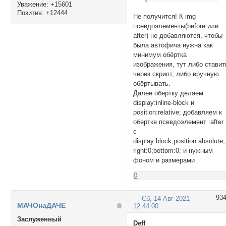
Уважение:
+15601
Позитив:
+12444
Не получится! К img
псевдоэлементы(before или
after) не добавляются, чтобы
была автофича нужна как
минимум обёртка
изображения, тут либо ставит
через скрипт, либо вручную
обёртывать.
Далее обертку делаем
display:inline-block и
position:relative; добавляем к
обертке псевдоэлемент :after
c
display:block;position:absolute;
right:0;bottom:0; и нужным
фоном и размерами
0
93
Сб, 14 Авг 2021
МАЧОнаДАЧЕ
12:44:00
Заслуженный
Deff