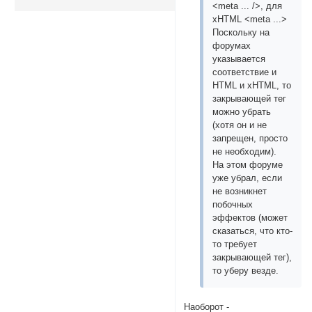
<meta ... />, для
xHTML <meta ...>
Поскольку на
форумах
указывается
соответствие и
HTML и xHTML, то
закрывающей тег
можно убрать
(хотя он и не
запрещен, просто
не необходим).
На этом форуме
уже убрал, если
не возникнет
побочных
эффектов (может
сказаться, что кто-
то требует
закрывающей тег),
то уберу везде.
Наоборот -