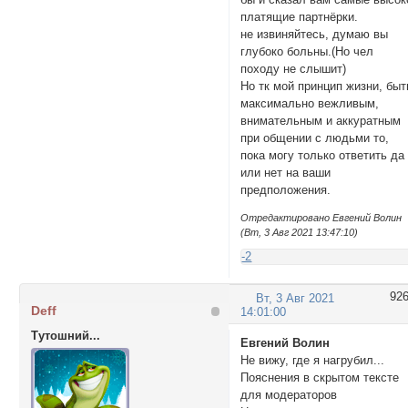
платящие партнёрки.
не извиняйтесь, думаю вы
глубоко больны.(Но чел
походу не слышит)
Но тк мой принцип жизни, быт
максимально вежливым,
внимательным и аккуратным
при общении с людьми то,
пока могу только ответить да
или нет на ваши
предположения.
Отредактировано Евгений Волин
(Вт, 3 Авг 2021 13:47:10)
-2
92
Вт, 3 Авг 2021
Deff
14:01:00
Тутошний...
Евгений Волин
Не вижу, где я нагрубил...
Пояснения в скрытом тексте
для модераторов