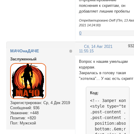
пояснения к скриптам, он
добавляет лишние пробелы
Отредактировано Deff (Пт, 13 Ав
2021 14:24:00)
0
93
Сб, 14 Авг 2021
МАЧОнаДАЧЕ
11:55:15
Заслуженный
Вопрос к нашим умельцам
кодерам.
Закралась в голову такая
"хотелка"... У нас есть скрипт
Код:
<!-- Запрет копиро
Зарегистрирован
: Ср, 4 Дек 2019
<style type="text/c
Сообщений:
936
.post-content .pos
Уважение:
+448
.post-content .pos
Позитив:
+820
Пол:
Мужской
  position:absolute
  bottom:.6em;right