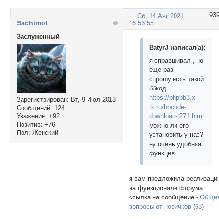
93
Сб, 14 Авг 2021
Sachimot
16:53:55
Заслуженный
BatyrJ написал(а):
я справшивал , но
еще раз
спрошу.есть такой
ббкод
https://phpbb3.x-
Зарегистрирован
: Вт, 9 Июл 2013
tk.ru/bbcode-
Сообщений:
124
Уважение:
+92
download-t271.html
Позитив:
+76
можно ли его
Пол:
Женский
установить у нас?
ну очень удобная
функция
я вам предложила реализаци
на функционале форума:
ссылка на сообщение -
Общи
вопросы от новичков (63)