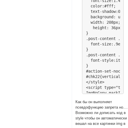
  font-size:1.4em;

  color:#fff;

  text-shadow:0 0 
  background: url(
  width: 208px;

   height: 36px;

}

.post-content .pos
  font-size:.9em;

}

.post-content .mar
  font-style:italic
}

#action-set-nocopy
#chk22{vertical-al
</style>

<script type="text
ImgNoCopy.markImg 
ImgNoCopy.default 
Как бы он выполняет
</script>

псевдофункцию запрета но....
<script type="text
Возможно ли дописать код в
style чтобы он автоматически
вешал на все картинки img в