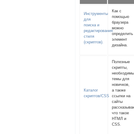
Как с
Инструменты
помощью
для
браузера
поиска и
можно
редактирования
определить
стиля
элемент
(скриптов).
дизайна.
Полезные
скрипты,
необходим
темы для
новичков,
Каталог
а также
скриптов/CSS
ссылки на
сайты
рассказыв
что такое
НТМЛ и
CSS.