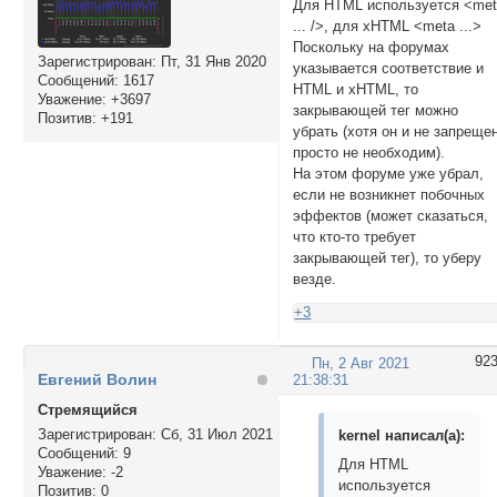
Для HTML используется <me
... />, для xHTML <meta ...>
Поскольку на форумах
Зарегистрирован
: Пт, 31 Янв 2020
указывается соответствие и
Сообщений:
1617
HTML и xHTML, то
Уважение:
+3697
закрывающей тег можно
Позитив:
+191
убрать (хотя он и не запреще
просто не необходим).
На этом форуме уже убрал,
если не возникнет побочных
эффектов (может сказаться,
что кто-то требует
закрывающей тег), то уберу
везде.
+3
92
Пн, 2 Авг 2021
Евгений Волин
21:38:31
Стремящийся
Зарегистрирован
: Сб, 31 Июл 2021
kernel написал(а):
Сообщений:
9
Для HTML
Уважение:
-2
используется
Позитив:
0