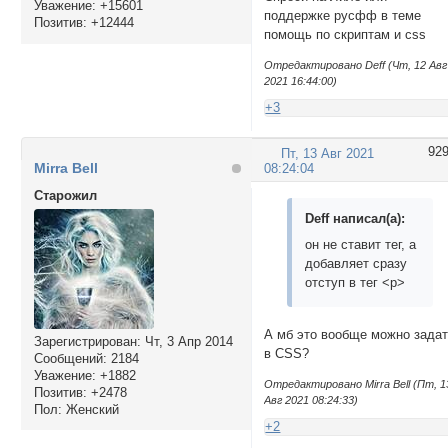
Уважение:
+15601
поддержке русфф в теме
Позитив:
+12444
помощь по скриптам и css
Отредактировано Deff (Чт, 12 Авг
2021 16:44:00)
+3
92
Пт, 13 Авг 2021
Mirra Bell
08:24:04
Cтарожил
Deff написал(а):
он не ставит тег, а
добавляет сразу
отступ в тег <p>
А мб это вообще можно зада
Зарегистрирован
: Чт, 3 Апр 2014
в CSS?
Сообщений:
2184
Уважение:
+1882
Отредактировано Mirra Bell (Пт, 1
Позитив:
+2478
Авг 2021 08:24:33)
Пол:
Женский
+2