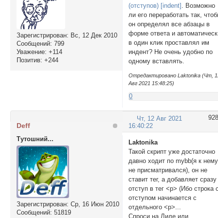
(отступов) [indent]
. Возможно
ли его переработать так, что
он определял все абзацы в
форме ответа и автоматическ
Зарегистрирован
: Вс, 12 Дек 2010
в один клик проставлял им
Сообщений:
799
индент? Не очень удобно по
Уважение:
+114
Позитив:
+244
одному вставлять.
Отредактировано Laktonika (Чт, 1
Авг 2021 15:48:25)
0
92
Чт, 12 Авг 2021
Deff
16:40:22
Тутошний...
Laktonika
Такой скрипт уже достаточно
давно ходит по mybb(я к нем
не присматривался), он не
ставит тег, а добавляет сразу
отступ в тег <p> (Ибо строка 
отступом начинается с
Зарегистрирован
: Ср, 16 Июн 2010
отдельного <p>...
Сообщений:
51819
Спроси на Лиле или