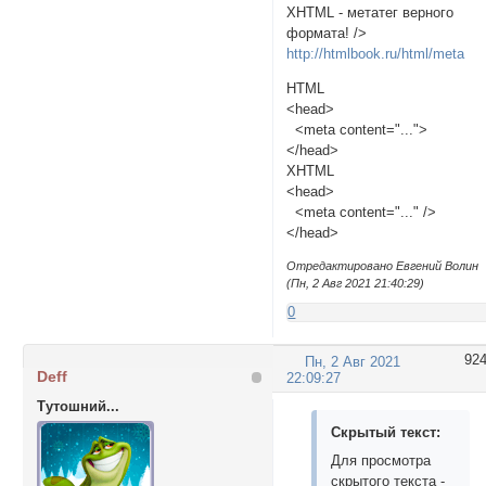
XHTML - метатег верного
формата! />
http://htmlbook.ru/html/meta
HTML
<head>
<meta content="...">
</head>
XHTML
<head>
<meta content="..." />
</head>
Отредактировано Евгений Волин
(Пн, 2 Авг 2021 21:40:29)
0
92
Пн, 2 Авг 2021
Deff
22:09:27
Тутошний...
Скрытый текст:
Для просмотра
скрытого текста -