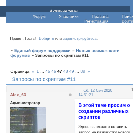
Единый форум поддержки
Активные темы
Форум
Участники
Правила
Поис
Регистрация
Войт
Привет, Гость!
Войдите
или
зарегистрируйтесь
.
»
Единый форум поддержки
»
Новые возможности
форумов
»
Запросы по скриптам #11
Страница:
«
1
…
45
46
47
48
49
…
89
»
Запросы по скриптам #11
Сб, 12 Сен 2020
Alex_63
14:31:21
Администратор
В этой теме просим о
создании различных
скриптов
Здесь вы можете оставить
запрос на разработку нового