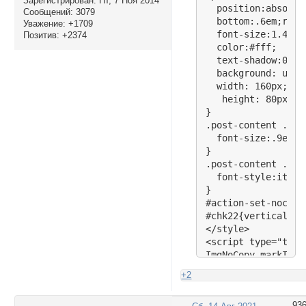
Зарегистрирован
: Пт, 7 Ноя 2014
  position:absolute
Сообщений:
3079
  bottom:.6em;right
Уважение:
+1709
  font-size:1.4em;

Позитив:
+2374
  color:#fff;

  text-shadow:0 0 
  background: url(
  width: 160px;

   height: 80px;

}

.post-content .pos
  font-size:.9em;

}

.post-content .mar
  font-style:italic
}

#action-set-nocopy
#chk22{vertical-al
</style>

<script type="text
ImgNoCopy.markImg 
ImgNoCopy.default 
+2
</script>

<script type="text
93