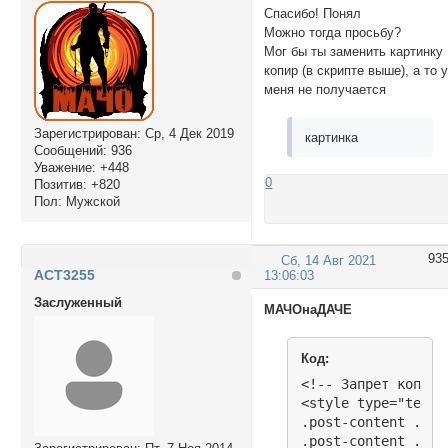
Спасибо! Понял
Можно тогда просьбу?
Мог бы ты заменить картинку
копир (в скрипте выше), а то 
меня не получается
Зарегистрирован
: Ср, 4 Дек 2019
картинка
Сообщений:
936
Уважение:
+448
0
Позитив:
+820
Пол:
Мужской
93
Сб, 14 Авг 2021
ACT3255
13:06:03
Заслуженный
МАЧОнаДАЧЕ
Код:
<!-- Запрет копиро
<style type="text/c
.post-content .pos
.post-content .pos