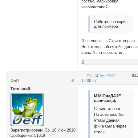
постах, маркировку
изображение?
Собственно скрин
для примера
Я не спорю.... Скрипт хорош...
Но хотелось бы чтобы данная
фича была через стиль
0
93
Сб, 14 Авг 2021
Deff
12:08:27
Тутошний...
МАЧОнаДАЧЕ
написал(а):
Скрипт хорош....
Но хотелось бы
чтобы данная
фича была через
Зарегистрирован
: Ср, 16 Июн 2010
стиль
Сообщений:
51819