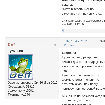
Добавлено спустя 5 минут 3
секунд:
Чисто в теории можно
заменить <br> на </p><p>...
Отредактировано Laktonika (Пт, 
Авг 2021 14:17:19)
0
93
Пт, 13 Авг 2021
Deff
14:19:55
Тутошний...
Laktonika
Ну ващет водораздел на
абзацы два ентер подряд, ну 
таки проще спросить готовый
код
Один энтер не читаем и в
форме ответа - непонятно -
Зарегистрирован
: Ср, 16 Июн 2010
есть там абзац или нет!(К
Сообщений:
51819
примеру при повторной правк
Уважение:
+15601
Позитив:
+12444
Мне он не понравился когда я
вставляю уже свои
отформатированные