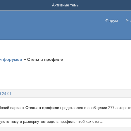
Активные темы
Форум
Уч
и форумов
»
Стена в профиле
9:24:01
бочий вариант
Стены в профиле
представлен в сообщении 277 авторст
уюто тему в развернутом виде в профиль чтоб как стена