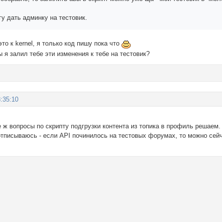
гу дать админку на тестовик.
то к kernel, я только код пишу пока что
ы я залил тебе эти изменения к тебе на тестовик?
:35:10
е ж вопросы по скрипту подгрузки контента из топика в профиль решаем.
отписываюсь - если API починилось на тестовых форумах, то можно сейч