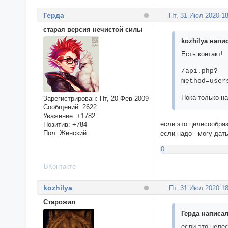
Герда
Пт, 31 Июл 2020 18
старая версия нечистой силы
kozhilya напис
Есть контакт!
/api.php?
method=user
Пока только на
Зарегистрирован
: Пт, 20 Фев 2009
Сообщений:
2622
Уважение:
+1782
если это целесообраз
Позитив:
+784
Пол:
Женский
если надо - могу дат
0
ВКонтакте
kozhilya
Пт, 31 Июл 2020 18
Cтарожил
Герда написал
если это целес