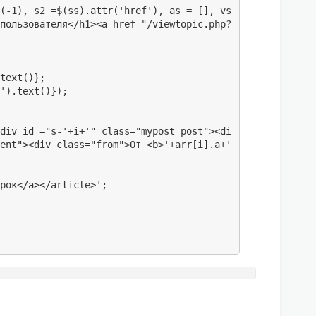
(-1), s2 =$(ss).attr('href'), as = [], vs= [];

пользователя</h1><a href="/viewtopic.php?id='+si+'" clas
text()};

').text()});

div id ="s-'+i+'" class="mypost post"><div class="conten
ent"><div class="from">От <b>'+arr[i].a+'</b></div>'+arr
рок</a></article>';
