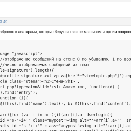
03:49
абросок с аватарами, которые берутся таки не массивом и одним запрос
uage="javascript">

//отображение сообщений на стене 0 по убыванию, 1 по воз
//число отображаемых сообщений из темы

le-signature').length){

#profile-signature >ul >p >a[href*="viewtopic.php"]').eq
cle class="stena"><h1>Стена</h1>';

rt.php?type=atom&tid='+si+'&max='+mc, function(d) {

).find('entry');

unction (i){

$(this).find('name').text(), b: $(this).find('content').
arr){for (var i in arr){if(arr[i].a==UserLogin){

id ="s-'+i+'" class="mypost"><img alt="'+arr[i].a+'"  sr
<div id ="s-'+i+'" class="anypost"><img alt="'+arr[i].a+