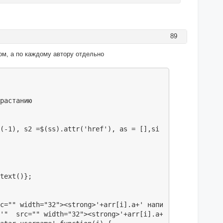
89
ом, а по каждому автору отдельно
растанию

(-1), s2 =$(ss).attr('href'), as = [],si = s2.split(/=/)
text()};

c="" width="32"><strong>'+arr[i].a+' написал(а):</strong
'"  src="" width="32"><strong>'+arr[i].a+' написал(а):</