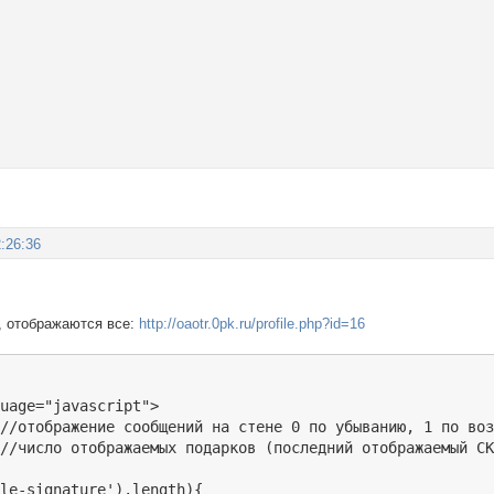
:26:36
в, отображаются все:
http://oaotr.0pk.ru/profile.php?id=16
uage="javascript">

//отображение сообщений на стене 0 по убыванию, 1 по воз
//число отображаемых подарков (последний отображаемый СК
le-signature').length){
