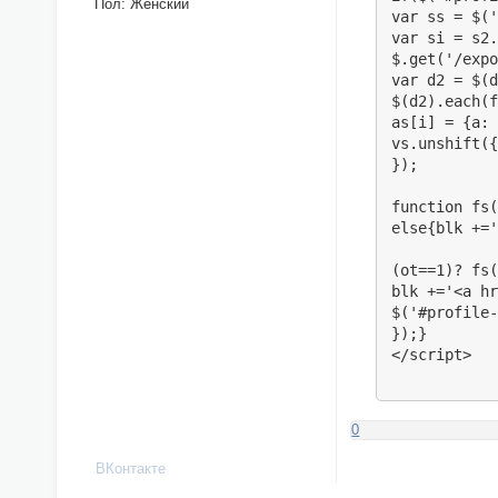
Пол:
Женский
var ss = $('
var si = s2.
$.get('/expo
var d2 = $(d
$(d2).each(f
as[i] = {a: 
vs.unshift({
});

function fs(
else{blk +='
(ot==1)? fs(
blk +='<a hr
$('#profile-
});}

</script>
0
ВКонтакте