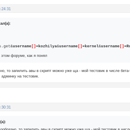
:24:31
ал(а):
s.get&
username
[]
=kozhilya
&
username
[]
=kernel
&
username
[]
=R
 этом форуме, как я понял
но, то запилить авы в скрипт можно уже ща - мой тестовик в числе бета
ь админку на тестовик.
:30:31
(а):
ообразно, то запилить авы в скрипт можно уже ща - мой тестовик в чис