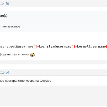
:14:20
л(а):
т, неизвестно?
users.get&
username
[]
=kozhilya
&
username
[]
=kernel
&
username
 форуме, как я понял
:15:54
ное пространство юзера на форуме