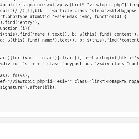
#profile-signature >ul >p >a[href*="viewtopic.php"]').eq
split(/=/)[1],blk = '<article class="stena"><h1>Подарки 
rt.php?type=atom&tid='+si+'&max='+mc, function(d) {

).find('entry');

unction (i){

$(this).find('name').text(), b: $(this).find('content').
a: $(this).find('name').text(), b: $(this).find('content
arr){for (var i in arr){if(arr[i].a==UserLogin){blk +='<
<div id ="s-'+i+'" class="anypost post"><div class="cont
as): fs(vs);

ef="/viewtopic.php?id='+si+'" class="link">Подарить пода
signature').after(blk);
