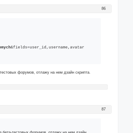
86
omych
&fields=user_id,username,avatar
-тестовых форумов, отлажу на нем дзайн скрипта.
87
ле бета-тестовых форумов, отлажу на нем дзайн