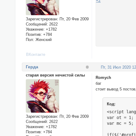
+2
Зарегистрирован
: Пт, 20 Фев 2009
Сообщений:
2622
Уважение:
+1782
Позитив:
+784
Пол:
Женский
ВКонтакте
Герда
Пт, 31 Июл 2020 12
старая версия нечистой силы
Romych
баг
стоит вывод 5 посто
Код:
<script lang
Зарегистрирован
: Пт, 20 Фев 2009
var ot = 1; 
Сообщений:
2622
var mc = 5; 
Уважение:
+1782
Позитив:
+784
if($('#profi