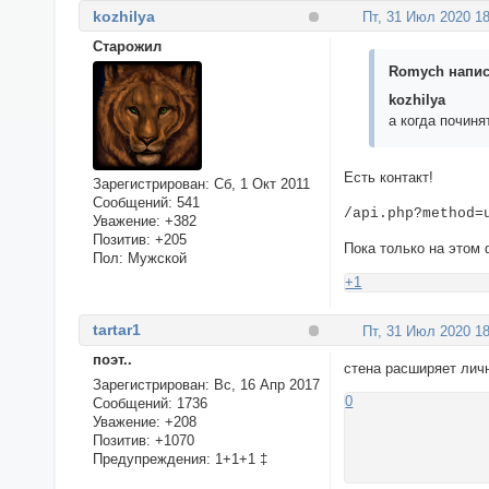
kozhilya
Пт, 31 Июл 2020 18
Cтарожил
Romych написа
kozhilya
а когда починя
Есть контакт!
Зарегистрирован
: Сб, 1 Окт 2011
Сообщений:
541
/api.php?method=
Уважение:
+382
Позитив:
+205
Пока только на этом
Пол:
Мужской
+1
tartar1
Пт, 31 Июл 2020 18
поэт..
стена расширяет лич
Зарегистрирован
: Вс, 16 Апр 2017
0
Сообщений:
1736
Уважение:
+208
Позитив:
+1070
Предупреждения:
1+1+1 ‡