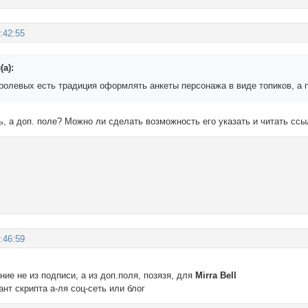
:42:55
(а):
 ролевых есть традиция оформлять анкеты персонажа в виде топиков, а 
ь, а доп. поле? Можно ли сделать возможность его указать и читать ссы
:46:59
ние не из подписи, а из доп.поля, позязя, для
Mirra Bell
ант скрипта а-ля соц-сеть или блог