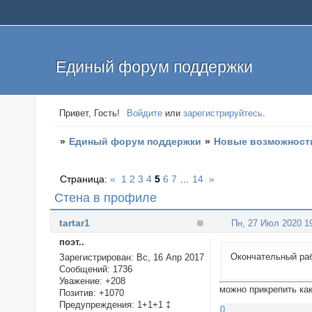
Единый форум поддержки
Привет, Гость!
Войдите
или
зарегистрируйтесь
.
»
Единый форум поддержки
»
Новые возможност
Страница:
«
1
2
3
4
5
6
7
…
14
»
Стена в профиле
tartar1
Пн, 27 Июл 2020 1
поэт..
Окончательный ра
Зарегистрирован
: Вс, 16 Апр 2017
Сообщений:
1736
Уважение:
+208
можно прикрепить как
Позитив:
+1070
Предупреждения:
1+1+1 ‡
0