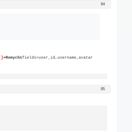
84
[]
=Romych
&fields=user_id,username,avatar
85