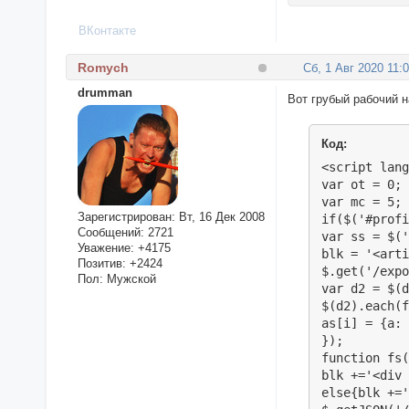
ВКонтакте
Romych
Сб, 1 Авг 2020 11:
drumman
Вот грубый рабочий н
Код:
<script lang
var ot = 0; 
var mc = 5; 
Зарегистрирован
: Вт, 16 Дек 2008
if($('#profi
Сообщений:
2721
var ss = $('
Уважение:
+4175
blk = '<arti
Позитив:
+2424
$.get('/expo
Пол:
Мужской
var d2 = $(d
$(d2).each(f
as[i] = {a: 
});	

function fs(
blk +='<div 
else{blk +='