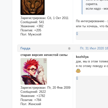
скрипта.
если надо - мо
Зарегистрирован
: Сб, 1 Окт 2011
По интегрированию - э
Сообщений:
541
Уважение:
+382
или ты хочешь, что б
Позитив:
+205
0
Пол:
Мужской
Герда
Пт, 31 Июл 2020 18
старая версия нечистой силы
kozhilya
дак, мы в этом топик
я по этому поводу и 
0
Зарегистрирован
: Пт, 20 Фев 2009
Сообщений:
2622
Уважение:
+1782
Позитив:
+784
Пол:
Женский