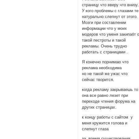
страницу что вверу что внизу.
У кого проблемы с глазами те
натурально слепнут от этого
Мозги при составлении
информации что у моих
модеров что уменя закипабт 
такой пестроты и такой
рекламы. Очень трудно
работать с страницами .
Я конечно порнимаю что
реклама необходима
но не такой же ужас что
сейчас творится.
когда рекламу закрываешь то
она все равно лезет при
переходе чтения форума на
других страницах.
к концу работы с сайтом у
меня кружится голова и
слепнут глаза
за время существования