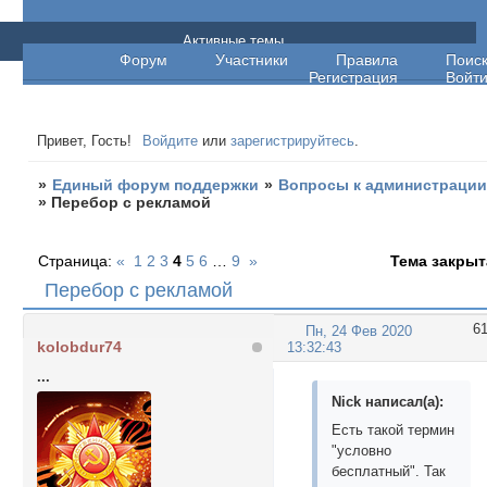
Единый форум поддержки
Активные темы
Форум
Участники
Правила
Поис
Регистрация
Войт
Привет, Гость!
Войдите
или
зарегистрируйтесь
.
»
Единый форум поддержки
»
Вопросы к администраци
»
Перебор с рекламой
Страница:
«
1
2
3
4
5
6
…
9
»
Тема закрыт
Перебор с рекламой
6
Пн, 24 Фев 2020
kolobdur74
13:32:43
...
Nick написал(а):
Есть такой термин
"условно
бесплатный". Так