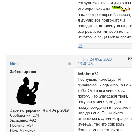
сотрудничество с я.директом
это верх похвалы
а на счет размеров баннеров,
я думаю всё подгонится и
наладится, по моему опыту н
всё решается мгновенно, на
некоторые вещи нужно время
+3
6
Пн, 24 Фев 2020
Nick
13:40:43
Заблокирован
kolobdur74
Послушай, Колобдур. Я
обращаюсь к админам, а не к
тебе. Это я вежливо сказал,
потому что благодаря твоим
потугам у меня уже два
предупреждения в профиле и
Зарегистрирован
: Чт, 4 Апр 2019
шаг до бана. Ты никакого
Сообщений:
174
отношения к администрации н
Уважение:
+92
имеешь, так что соизволь
Позитив:
+37
больше мне не отвечать
Пол:
Мужской