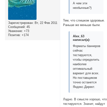
А чем эти
необычные?)
Тем, что слишком здоровые.
Зарегистрирован
: Вт, 22 Фев 2011
Раньше же меньше были.
Сообщений:
45
Уважение:
+73
Позитив:
+174
Alex_63
написал(а):
Форматы баннеров
сейчас
тестируются,
чтобы определить
наиболее
оптимальный
вариант для всех.
Но поставщиком
точно останется
Яндекс.Директ.
Ладно. В смысле хорошо, что
тестируются. Значит, найдут