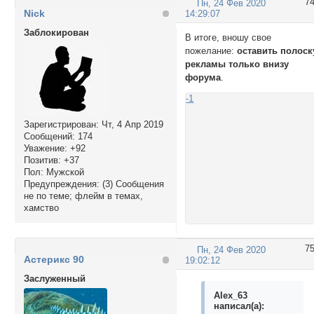
7
Пн, 24 Фев 2020
Nick
14:29:07
Заблокирован
В итоге, вношу свое
пожелание:
оставить полоск
рекламы только внизу
форума
.
-1
Зарегистрирован
: Чт, 4 Апр 2019
Сообщений:
174
Уважение:
+92
Позитив:
+37
Пол:
Мужской
Предупреждения:
(3) Сообщения
не по теме; флейм в темах,
хамство
7
Пн, 24 Фев 2020
Астерикс 90
19:02:12
Заслуженный
Alex_63
написал(а):