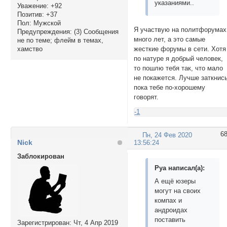
указаниями..
Уважение:
+92
Позитив:
+37
Пол:
Мужской
Я участвую на политфорумах
Предупреждения:
(3) Сообщения
много лет, а это самые
не по теме; флейм в темах,
жесткие форумы в сети. Хотя
хамство
по натуре я добрый человек,
то пошлю тебя так, что мало
не покажется. Лучше заткнись
пока тебе по-хорошему
говорят.
-1
6
Пн, 24 Фев 2020
Nick
13:56:24
Заблокирован
Руа написал(а):
А ещё юзеры
могут на своих
компах и
андроидах
поставить
Зарегистрирован
: Чт, 4 Апр 2019