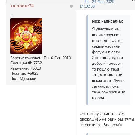
7
Пн, 24 Фев 2020
kolobdur74
14:16:53
...
Nick написал(а):
Я участвую на
политфорумах
много лет, а это
самые жесткие
форумы в сети.
Хотя по натуре я
Зарегистрирован
: Пн, 6 Сен 2010
Сообщений:
7752
добрый человек,
Уважение:
+6313
то пошлю тебя
Позитив:
+6823
так, что мало не
Пол:
Мужской
покажется. Лучше
заткнись, пока
тебе по-хорошему
говорят.
Ой, я испугался то... Аж
дрожу...))) Уже один раз тямы
не хватило.. Балабол))