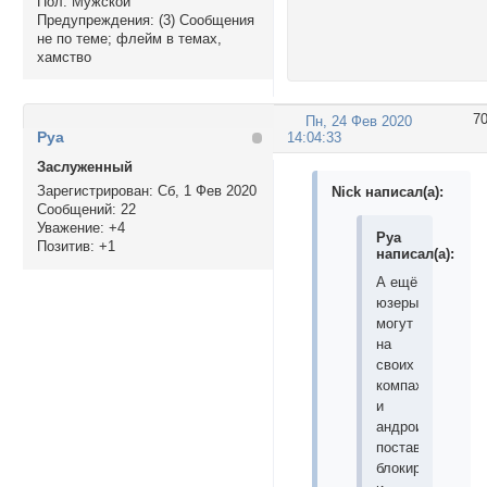
Пол:
Мужской
Предупреждения:
(3) Сообщения
не по теме; флейм в темах,
хамство
7
Пн, 24 Фев 2020
Руа
14:04:33
Заслуженный
Зарегистрирован
: Сб, 1 Фев 2020
Nick написал(а):
Сообщений:
22
Уважение:
+4
Руа
Позитив:
+1
написал(а):
А ещё
юзеры
могут
на
своих
компах
и
андроидах
поставить
блокировщик