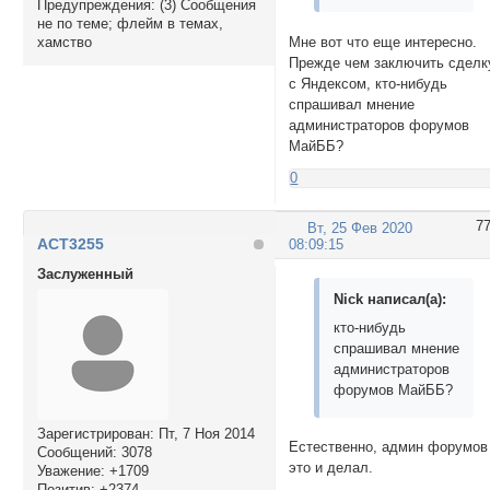
Предупреждения:
(3) Сообщения
не по теме; флейм в темах,
Мне вот что еще интересно.
хамство
Прежде чем заключить сделк
с Яндексом, кто-нибудь
спрашивал мнение
администраторов форумов
МайББ?
0
7
Вт, 25 Фев 2020
ACT3255
08:09:15
Заслуженный
Nick написал(а):
кто-нибудь
спрашивал мнение
администраторов
форумов МайББ?
Зарегистрирован
: Пт, 7 Ноя 2014
Естественно, админ форумов
Сообщений:
3078
это и делал.
Уважение:
+1709
Позитив:
+2374