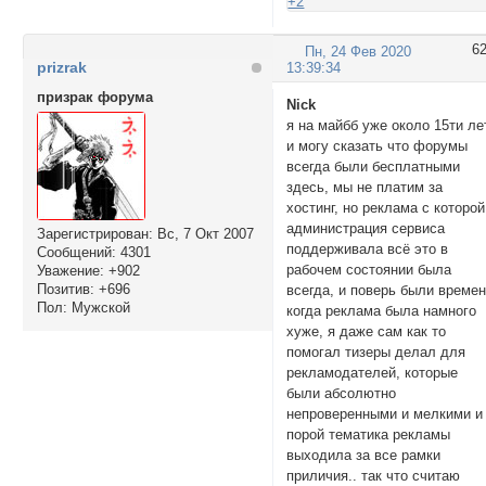
+2
6
Пн, 24 Фев 2020
prizrak
13:39:34
призрак форума
Nick
я на майбб уже около 15ти ле
и могу сказать что форумы
всегда были бесплатными
здесь, мы не платим за
хостинг, но реклама с которой
администрация сервиса
Зарегистрирован
: Вс, 7 Окт 2007
поддерживала всё это в
Сообщений:
4301
рабочем состоянии была
Уважение:
+902
Позитив:
+696
всегда, и поверь были време
Пол:
Мужской
когда реклама была намного
хуже, я даже сам как то
помогал тизеры делал для
рекламодателей, которые
были абсолютно
непроверенными и мелкими и
порой тематика рекламы
выходила за все рамки
приличия.. так что считаю