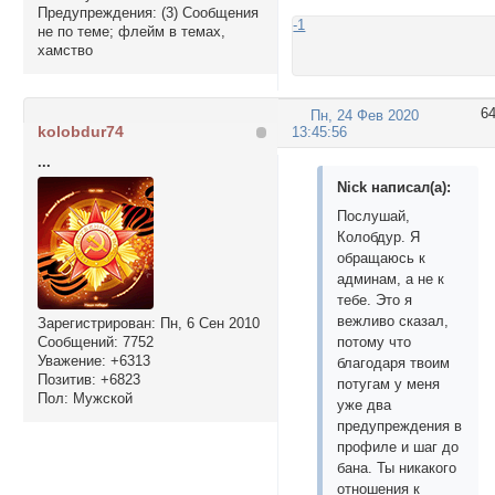
Предупреждения:
(3) Сообщения
-1
не по теме; флейм в темах,
хамство
6
Пн, 24 Фев 2020
kolobdur74
13:45:56
...
Nick написал(а):
Послушай,
Колобдур. Я
обращаюсь к
админам, а не к
тебе. Это я
вежливо сказал,
Зарегистрирован
: Пн, 6 Сен 2010
Сообщений:
7752
потому что
Уважение:
+6313
благодаря твоим
Позитив:
+6823
потугам у меня
Пол:
Мужской
уже два
предупреждения в
профиле и шаг до
бана. Ты никакого
отношения к