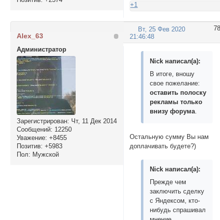
+1
7
Вт, 25 Фев 2020
Alex_63
21:46:48
Администратор
Nick написал(а):
В итоге, вношу
свое пожелание:
оставить полоску
рекламы только
внизу форума
.
Зарегистрирован
: Чт, 11 Дек 2014
Сообщений:
12250
Остальную сумму Вы нам
Уважение:
+8455
доплачивать будете?)
Позитив:
+5983
Пол:
Мужской
Nick написал(а):
Прежде чем
заключить сделку
с Яндексом, кто-
нибудь спрашивал
мнение