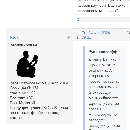
на свои компы. У Вас такие
непродвинутые юзеры?
0
7
Пн, 24 Фев 2020
Nick
14:09:11
Заблокирован
Руа написал(а):
а плату Вы, как
админ, можете
отключить. А
юзеры могут
просто поставить
Зарегистрирован
: Чт, 4 Апр 2019
на своих компах
Сообщений:
174
блокировщик.
Уважение:
+92
Позитив:
+37
Меня сейчас тут
Пол:
Мужской
админы убьют за
Предупреждения:
(3) Сообщения
советы.
не по теме; флейм в темах,
Я на форуме не
хамство
главадмин,
главадмину пофиг.