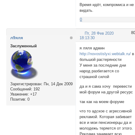
Время идёт, компромиса и не
видать.
0
8
Пт, 28 Фев 2020
л9яля
18:13:30
Заслуженный
я ляля админ
http://novostislyxi.webtalk.ru/
в
большой растеряности
У меня за последние дни
народ разбегается со
страшной силой
Зарегистрирован
: Пн, 14 Дек 2009
да и я сама хочу перевести
Сообщений:
192
мой форум на другой ресурс
Уважение:
+17
Позитив:
0
так как на моем форуме
что то адское с агрессивной
рекламой. Которая забивает
все и мои пенсионерцы да и
молодежь теряется от этого.
Реклама занимает всю