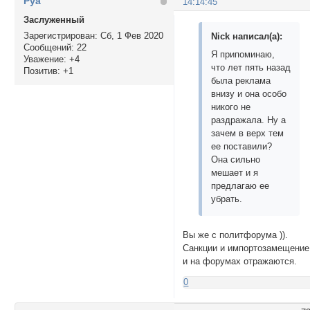
Руа
14:14:45
Заслуженный
Зарегистрирован
: Сб, 1 Фев 2020
Nick написал(а):
Сообщений:
22
Я припоминаю,
Уважение:
+4
что лет пять назад
Позитив:
+1
была реклама
внизу и она особо
никого не
раздражала. Ну а
зачем в верх тем
ее поставили?
Она сильно
мешает и я
предлагаю ее
убрать.
Вы же с политфорума )).
Санкции и импортозамещение
и на форумах отражаются.
0