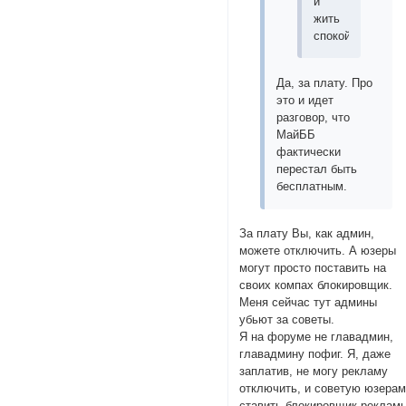
и
жить
спокойно
Да, за плату. Про
это и идет
разговор, что
МайББ
фактически
перестал быть
бесплатным.
За плату Вы, как админ,
можете отключить. А юзеры
могут просто поставить на
своих компах блокировщик.
Меня сейчас тут админы
убьют за советы.
Я на форуме не главадмин,
главадмину пофиг. Я, даже
заплатив, не могу рекламу
отключить, и советую юзера
ставить блокировщик реклам