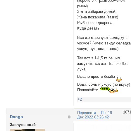
(короче 8 кг размороженой
рыбы).
3 кг я забираю домой.
Жена пожарила (тазик)
Рыбы есче дохрена
Куда девать
Все же маринуют селедку в
уксусе? (имею ввиду селедка
уксус, лук, соль, вода)
Так вот я 1-1,5 кг решил
замутить так-же. Только без
лука.
Вышло просто бомба
Вода, соль и уксус (по вкусу)
Попообуйте
+2
107
Перевести
Пн, 19
Dango
Дек 2022 03:26:42
Заслуженный