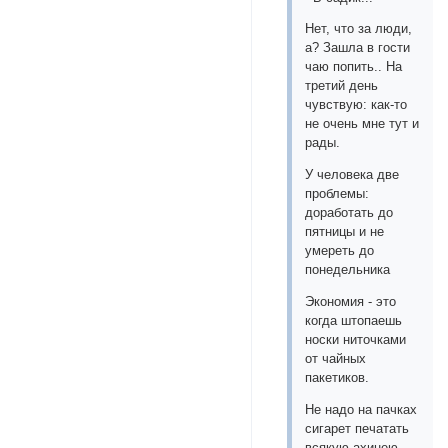
Нет, что за люди,
а? Зашла в гости
чаю попить.. На
третий день
чувствую: как-то
не очень мне тут и
рады.
У человека две
проблемы:
доработать до
пятницы и не
умереть до
понедельника
Экономия - это
когда штопаешь
носки ниточками
от чайных
пакетиков.
Не надо на пачках
сигарет печатать
всякую ахинею.