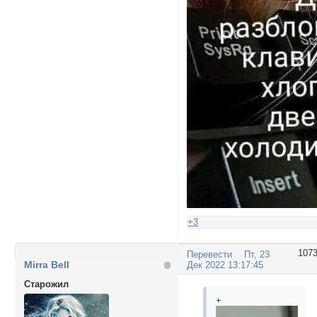
+3
107
Перевести
Пт, 23
Mirra Bell
Дек 2022 13:17:45
Cтарожил
+