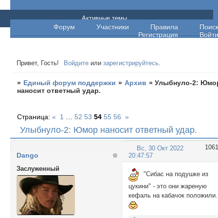
Единый форум поддержки
Активные темы
Форум
Участники
Правила
Поис
Регистрация
Войт
Привет, Гость!
Войдите
или
зарегистрируйтесь
.
»
Единый форум поддержки
»
Архив
»
Улыбнуло-2: Юмо
наносит ответный удар.
Страница:
«
1
…
52
53
54
55
56
»
Улыбнуло-2: Юмор наносит ответный удар.
106
Вс, 30 Окт 2022
Dango
20:47:57
Заслуженный
"Сибас на подушке из
цукини" - это они жареную
кефаль на кабачок положили.