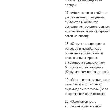
России» (Хрен редьки не
слаще);
17. «Антитезисные свойства
умственно-неполноценных
субъектов в контексте
выполнения государственных
нормативных актов» (Дурака
закон не писан);
18. «Отсутствие прогресса-
регресса в метаболизме
организма при изменении
соотношения жиров и
углеводов в традиционном
блюде оседлых народов»
(Кашу маслом не испортишь);
19. «Место насекомовидных 
иерархических системах
пирамидального типа» (Всяк
сверчок знай свой шесток);
20. «Закономерность
возрастания личностной