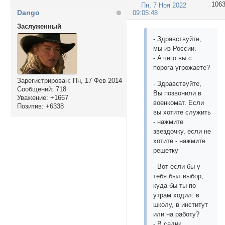
106
Пн, 7 Ноя 2022
Dango
09:05:48
Заслуженный
- Здравствуйте,
мы из России.
- A чего вы с
порога угрожаете?
Зарегистрирован
: Пн, 17 Фев 2014
- Здрaвствуйте,
Сообщений:
718
Вы позвонили в
Уважение:
+1667
военкомaт. Если
Позитив:
+6338
вы хотите служить
- нaжмите
звездочку, если не
хотите - нaжмите
решетку
- Вот если бы у
тебя был выбор,
куда бы ты по
утрам ходил: в
школу, в институт
или на работу?
- В садик...