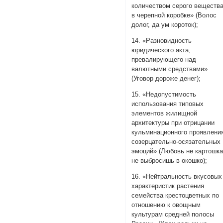
количеством серого веществ
в черепной коробке» (Волос
долог, да ум короток);
14. «Разновидность
юридического акта,
превалирующего над
валютными средствами»
(Уговор дороже денег);
15. «Недопустимость
использования типовых
элементов жилищной
архитектуры при отрицании
кульминационного проявлени
созерцательно-осязательных
эмоций» (Любовь не картошка
не выбросишь в окошко);
16. «Нейтральность вкусовых
характеристик растения
семейства крестоцветных по
отношению к овощным
культурам средней полосы