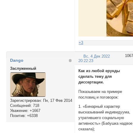
+3
106
Вс, 4 Дек 2022
Dango
20:22:23
Заслуженный
Как из любой ерунды
сделать тему для
диссертации.
Показываем на примере
пословиц и поговорок:
Зарегистрирован
: Пн, 17 Фев 2014
Сообщений:
718
1. «Бинарный характер
Уважение:
+1667
высказываний индивидуума,
Позитив:
+6338
утратившего социальную
активность» (Бабушка надвое
сказала);