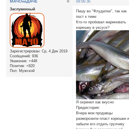
МАЧОнаДАЧЕ
09:06:36
Заслуженный
Пишу во "Флудилке", так как
пост к теме:
Кто-то пробовал мариновать
корюшку в уксусе?
Зарегистрирован
: Ср, 4 Дек 2019
Сообщений:
936
Уважение:
+448
Позитив:
+820
Пол:
Мужской
Я охринел как вкусно
Предистория:
Вчера мои продавцы
разморозили пласт корюшки 
забыли его отдать грузчику