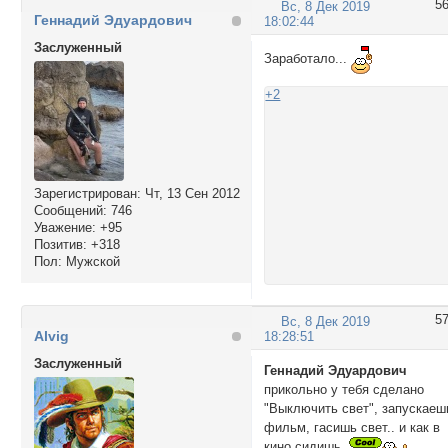
5
Вс, 8 Дек 2019
Геннадий Эдуардович
18:02:44
Заслуженный
Заработало...
+2
Зарегистрирован
: Чт, 13 Сен 2012
Сообщений:
746
Уважение:
+95
Позитив:
+318
Пол:
Мужской
5
Вс, 8 Дек 2019
Alvig
18:28:51
Заслуженный
Геннадий Эдуардович
прикольно у тебя сделано
"Выключить свет", запускаеш
фильм, гасишь свет.. и как в
кино сидишь