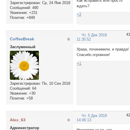
Как исправить или просто
Зарегистрирован
: Ср, 24 Янв 2018
ждать?
Сообщений:
490
Уважение:
+231
+2
Позитив:
+849
4
Чт, 5 Дек 2019
CoffeeBreak
11:35:52
Заслуженный
Урааа, починииили, и правда!
Спасибо огромное!
+1
Зарегистрирован
: Пн, 10 Сен 2018
Сообщений:
64
Уважение:
+30
Позитив:
+58
4
Чт, 5 Дек 2019
Alex_63
14:06:13
Администратор
Несмотря на то, что