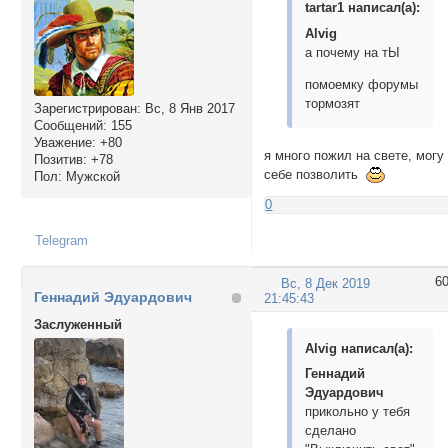
tartar1 написал(а):
Alvig
а почему на тЫ
помоемку форумы
тормозят
Зарегистрирован
: Вс, 8 Янв 2017
Сообщений:
155
Уважение:
+80
я много пожил на свете, могу
Позитив:
+78
себе позволить
Пол:
Мужской
0
Telegram
6
Вс, 8 Дек 2019
Геннадий Эдуардович
21:45:43
Заслуженный
Alvig написал(а):
Геннадий
Эдуардович
прикольно у тебя
сделано