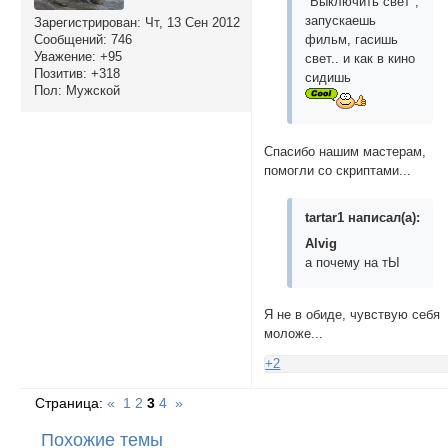
"Выключить свет",
запускаешь
Зарегистрирован
: Чт, 13 Сен 2012
Сообщений:
746
фильм, гасишь
Уважение:
+95
свет.. и как в кино
Позитив:
+318
сидишь
Пол:
Мужской
Спасибо нашим мастерам,
помогли со скриптами...
tartar1 написал(а):
Alvig
а почему на тЫ
Я не в обиде, чувствую себя
моложе...
+2
Страница:
«
1
2
3
4
»
Похожие темы