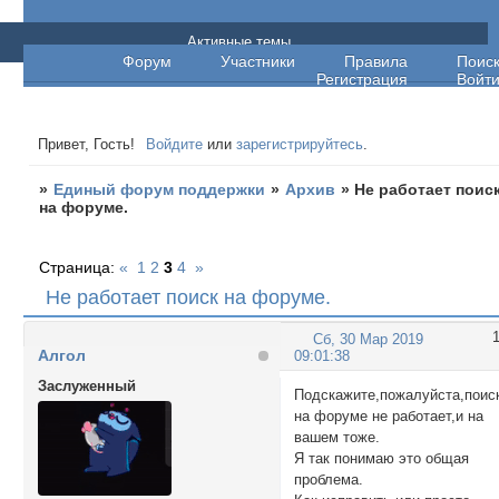
Единый форум поддержки
Активные темы
Форум
Участники
Правила
Поис
Регистрация
Войт
Привет, Гость!
Войдите
или
зарегистрируйтесь
.
»
Единый форум поддержки
»
Архив
»
Не работает поис
на форуме.
Страница:
«
1
2
3
4
»
Не работает поиск на форуме.
Сб, 30 Мар 2019
Алгол
09:01:38
Заслуженный
Подскажите,пожалуйста,поис
на форуме не работает,и на
вашем тоже.
Я так понимаю это общая
проблема.