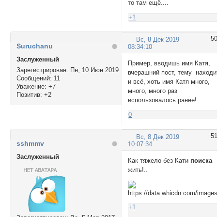
то там ещё....
+1
5
Вс, 8 Дек 2019
Suruchanu
08:34:10
Заслуженный
Пример, вводишь имя Катя,
Зарегистрирован
: Пн, 10 Июн 2019
вчерашний пост, тему находи
Сообщений:
11
и всё, хоть имя Катя много,
Уважение:
+7
много, много раз
Позитив:
+2
использовалось ранее!
0
5
Вс, 8 Дек 2019
sshmmv
10:07:34
Заслуженный
Как тяжело без
Кати
поиска
жить!..
+1