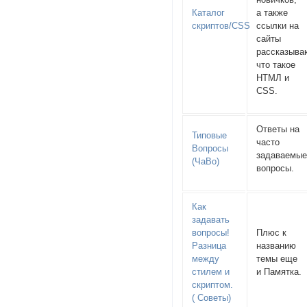
Каталог
а также
скриптов/CSS
ссылки на
сайты
рассказыв
что такое
НТМЛ и
CSS.
Ответы на
Типовые
часто
Вопросы
задаваемы
(ЧаВо)
вопросы.
Как
задавать
вопросы!
Плюс к
Разница
названию
между
темы еще
стилем и
и Памятка.
скриптом.
( Советы)