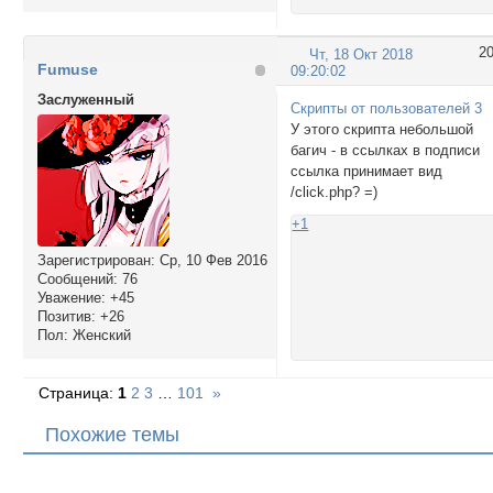
2
Чт, 18 Окт 2018
Fumuse
09:20:02
Заслуженный
Скрипты от пользователей 3
У этого скрипта небольшой
багич - в ссылках в подписи
ссылка принимает вид
/click.php? =
)
+1
Зарегистрирован
: Ср, 10 Фев 2016
Сообщений:
76
Уважение:
+45
Позитив:
+26
Пол:
Женский
Страница:
1
2
3
…
101
»
Похожие темы