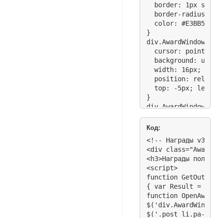
  border: 1px solid
  border-radius: 5p
  color: #E3BB55;

}

div.AwardWindowL_2
  cursor: pointer; 
  background: url(
  width: 16px; heig
  position: relativ
  top: -5px; left: 
}

div.AwardWindowL_2 
  font-variant: sma
  font-weight: bold
Код:
  font-size: 15px;

<!-- Награды v3.1_
  margin-top: -20px
<div class="AwardA
}

<h3>Награды пользо
div.AwardWindowL_2
<script>

  width: auto; hei
function GetOuterHT
  min-height: 100px
{ var Result = '<'
  max-height: 300p
function OpenAward
  overflow-y:auto;

$('div.AwardWindow
}

$('.post li.pa-fld
div.AwardWindowL_2