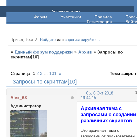
Единый форум поддержки
Активные темы
Форум
Участники
Правила
Поис
Регистрация
Войт
Привет, Гость!
Войдите
или
зарегистрируйтесь
.
»
Единый форум поддержки
»
Архив
»
Запросы по
скриптам[10]
Страница:
1
2
3
…
101
»
Тема закрыт
Запросы по скриптам[10]
Сб, 6 Окт 2018
Alex_63
19:44:15
Администратор
Архивная тема с
запросами о создании
различных скриптов
Это архивная тема с
запросами от пользователей