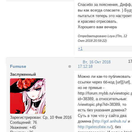
Спасибо за пояснения, Дефф
вы как всегда спасаете. ) Буд
пытаться теперь это настроит
и красиво отрисовать.
Хорошего вам вечера
Отредактировано Lоya (Пт, 12
Окт 2018 20:59:22)
+1
1
Вт, 16 Окт 2018
Fumuse
17:12:18
Заслуженный
Можно ли как-то публиковать
ссылки через бб-код [url
][
/url],
но не прямые -
http:
//forum.myb
b.ru/viewtopic
id=38389, а относительные:
/viewtopic.php?id=38389, то
есть без указания домена?
Суть в том что у сайта два
Зарегистрирован
: Ср, 10 Фев 2016
домена (
http://gof.anihub.ru/
и
Сообщений:
76
http://gatesofate.ru/
), без
Уважение:
+45