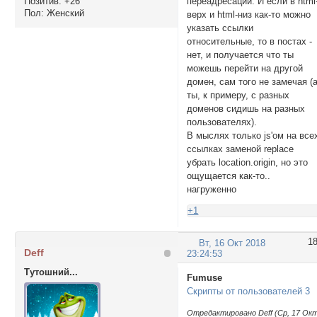
Позитив:
+26
переадресации. И если в html
Пол:
Женский
верх и html-низ как-то можно
указать ссылки
относительные, то в постах -
нет, и получается что ты
можешь перейти на другой
домен, сам того не замечая (
ты, к примеру, с разных
доменов сидишь на разных
пользователях).
В мыслях только js'ом на все
ссылках заменой replace
убрать location.origin, но это
ощущается как-то..
нагруженно
+1
1
Вт, 16 Окт 2018
Deff
23:24:53
Тутошний...
Fumuse
Скрипты от пользователей 3
Отредактировано Deff (Ср, 17 Ок