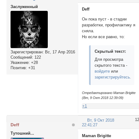
Заслуженный
Deff
Он пока пуст - в стадии
разработки, профилактику я
сняла.
Но если все равно, то:
Скрытый текст:
Зарегистрирован
: Вс, 17 Апр 2016
Сообщений:
122
Для просмотра
Уважение:
+28
скрытого текста -
Позитив:
+31
войдите
или
зарегистрируйтесь
.
Отредактировано Maman Brigitte
(Вт, 9 Окт 2018 12:39:09)
+1
1
Вт, 9 Окт 2018
Deff
22:41:27
Тутошний...
Maman Brigitte