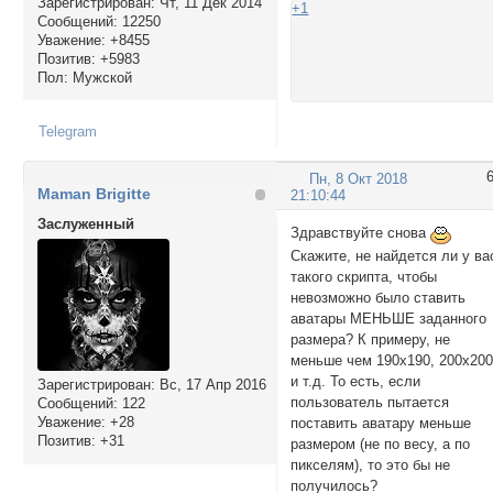
Зарегистрирован
: Чт, 11 Дек 2014
+1
Сообщений:
12250
Уважение:
+8455
Позитив:
+5983
Пол:
Мужской
Telegram
Пн, 8 Окт 2018
Maman Brigitte
21:10:44
Заслуженный
Здравствуйте снова
Скажите, не найдется ли у ва
такого скрипта, чтобы
невозможно было ставить
аватары МЕНЬШЕ заданного
размера? К примеру, не
меньше чем 190х190, 200х20
и т.д. То есть, если
Зарегистрирован
: Вс, 17 Апр 2016
пользователь пытается
Сообщений:
122
Уважение:
+28
поставить аватару меньше
Позитив:
+31
размером (не по весу, а по
пикселям), то это бы не
получилось?