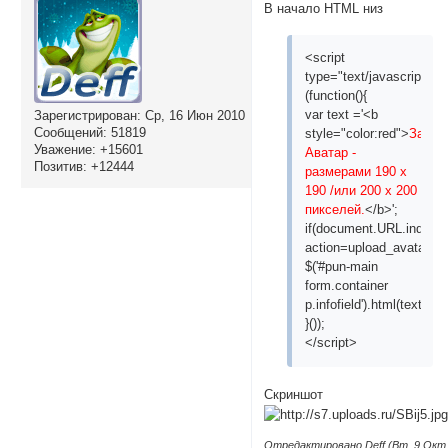
В начало HTML низ
<script
type="text/javascript">
(function(){
var text ='<b
Зарегистрирован
: Ср, 16 Июн 2010
Сообщений:
51819
style="color:red">
Загру
Уважение:
+15601
Аватар -
Позитив:
+12444
размерами 190 x
190 /или 200 х 200
пикселей.
</b>';
if(document.URL.indexOf(
action=upload_avatar&id=
$('#pun-main
form.container
p.infofield').html(text);
}());
</script>
Скриншот
Отредактировано Deff (Вт, 9 Окт