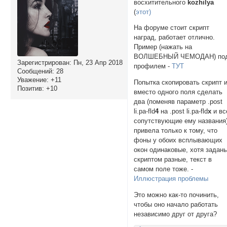
восхитительного
kozhilya
(
этот)
На форуме стоит скрипт
наград, работает отлично.
Пример (нажать на
ВОЛШЕБНЫЙ ЧЕМОДАН) по
Зарегистрирован
: Пн, 23 Апр 2018
профилем -
ТУТ
Сообщений:
28
Уважение:
+11
Попытка скопировать скрипт 
Позитив:
+10
вместо одного поля сделать
два (поменяв параметр .post
li.pa-fld
4
на .post li.pa-fld
х
и вс
сопутствующие ему названия
привела только к тому, что
фоны у обоих всплывающих
окон одинаковые, хотя задан
скриптом разные, текст в
самом поле тоже. -
Иллюстрация проблемы
Это можно как-то починить,
чтобы оно начало работать
независимо друг от друга?