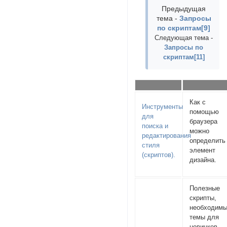
Предыдущая
тема -
Запросы
по скриптам[9]
Следующая тема -
Запросы по
скриптам[11]
Как с
Инструменты
помощью
для
браузера
поиска и
можно
редактирования
определить
стиля
элемент
(скриптов).
дизайна.
Полезные
скрипты,
необходим
темы для
новичков,