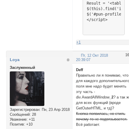
Result = '<table>';
  font-variant: sma
$(this).find('img'
  font-weight: bold
$('#pun-profile fi
  font-size: 15px;

</script>
  width: 200px;

  text-align: cente
}

div.AwardWindowL_2
+1
  font-size: 10px; 
}

#pun-profile field
1
Пт, 12 Окт 2018
Lоya
  cursor: pointer;

20:39:07
  padding: 5px;

Заслуженный
Deff
  border: 1px solid
Правильно ли я понимаю, что
  position: relativ
для каждого дополнительног
  top: -30px;

поля мне надо будет менять
  margin-bottom: 10
эту часть -
  left: 150px;

div.AwardAllWindow
_2
? а так 
  background-color:
для всех функций (вроде
}
GetOuterHTML, и тд)?
Зарегистрирован
: Пн, 23 Апр 2018
Кнопка появилась, но стиль
Сообщений:
28
почему-то не подвязывается.
Уважение:
+11
Позитив:
+10
Всё работает.