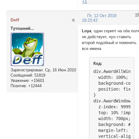
+1
1
Пт, 12 Окт 2018
Deff
19:23:43
Тутошний...
Lоya
, один скрипт на оба пол
не действует, нун ставить
второй подобный и поменять
все имена
Код:
Зарегистрирован
: Ср, 16 Июн 2010
div.AwardAllWindow_
Сообщений:
51819
  width: 100%; heig
Уважение:
+15601
  background-color
Позитив:
+12444
  position: fixed;
}

div.AwardWindowL_2 
  z-index: 9999; p
  top: 10% !import
  width: 700px; pa
  background: #3314
  margin-left: -35
  vertical-align: m