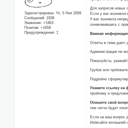
Для запросов новых 
Зарегистрирован
: Чт, 5 Ноя 2009
Если у вас возникли
Сообщений:
1938
У вас возникла непр
Уважение:
+1963
ознакомившись с пра
Позитив:
+1658
Предупреждения:
‡
Важная информация 
Ответы в теме дают 
Администрация не мо
Пожалуйста, уважайт
Грубое или требоват
Подробно сформулиру
Укажите ссылку на 
проблему и предложит
Опишите свой вопр
тем легче будет поня
Если на ваш вопрос д
Избегайте излишней 