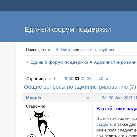
Единый форум поддержки
Привет, Гость!
Войдите
или
зарегистрируйтесь
.
»
Единый форум поддержки
»
Администрировани
Страница:
«
1
…
29
30
31
32
33
…
40
»
Общие вопросы по администрированию (7)
Maquis
Вс, 30 Июл 2017 11
Cтарожил
В этой теме за
В этой теме админис
разделе
, а также де
какие поля следует в
прикрепить его к фор