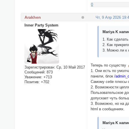
0
Arakhen
Чт, 9 Апр 2026 19:
Inner Party System
Mariya K напис
1. Как сделат
2. Как прикре
3. Можно ли к
Теперь по существу
Зарегистрирован
: Ср, 10 Май 2017
1. Они есть по умолч
Сообщений:
873
панели, блок
/admin_o
Уважение:
+713
Самому себе плюсы ст
Позитив:
+702
2. Возможности цепл
Пользовательское дос
допускает чуть боль
3. Возможно, но на д
html в сообщениях.
Mariya K напис