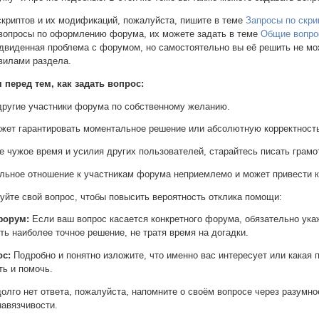
скриптов и их модификаций, пожалуйста, пишите в теме
Запросы по скри
 вопросы по оформлению форума, их можете задать в теме
Общие вопро
едвиденная проблема с форумом, но самостоятельно вы её решить не м
вилами раздела.
перед тем, как задать вопрос:
другие участники форума по собственному желанию.
жет гарантировать моментальное решение или абсолютную корректность
е чужое время и усилия других пользователей, старайтесь писать грамо
ельное отношение к участникам форума неприемлемо и может привести к
йте свой вопрос, чтобы повысить вероятность отклика помощи:
форум:
Если ваш вопрос касается конкретного форума, обязательно ука
ь наиболее точное решение, не тратя время на догадки.
ос:
Подробно и понятно изложите, что именно вас интересует или какая
ть и помочь.
олго нет ответа, пожалуйста, напомните о своём вопросе через разумное
навязчивости.