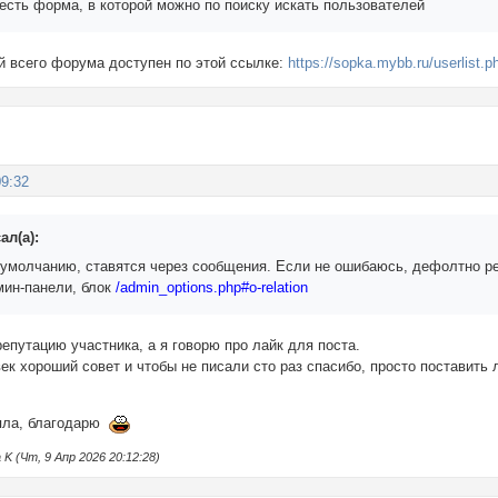
 есть форма, в которой можно по поиску искать пользователей
й всего форума доступен по этой ссылке:
https://sopka.mybb.ru/userlist.p
09:32
ал(а):
о умолчанию, ставятся через сообщения. Если не ошибаюсь, дефолтно ре
мин-панели, блок
/admin_options.php#o-relation
репутацию участника, а я говорю про лайк для поста.
ек хороший совет и чтобы не писали сто раз спасибо, просто поставить 
няла, благодарю
K (Чт, 9 Апр 2026 20:12:28)