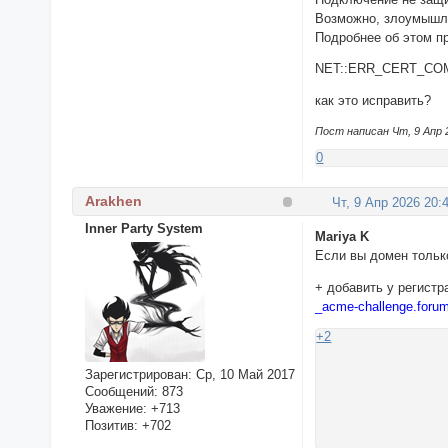
Возможно, злоумышл
Подробнее об этом 
NET::ERR_CERT_CO
как это исправить?
Пост написан Чт, 9 Апр 
0
Arakhen
Чт, 9 Апр 2026 20:
Inner Party System
Mariya K
Если вы домен только
+ добавить у регист
_acme-challenge.foru
+2
Зарегистрирован
: Ср, 10 Май 2017
Сообщений:
873
Уважение:
+713
Позитив:
+702