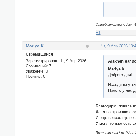
Отредактировано Alex_63 
+1
Mariya K
Чт, 9 Апр 2026 19:
Стремящийся
Зарегистрирован
: Чт, 9 Апр 2026
Arakhen напис
Сообщений:
7
Mariya K
Уважение:
0
Доброго дня!
Позитив:
0
Исходя из уто
Просто у нас 
Благодарю, поняла чт
Да, я настраиваю ф
И еще вопрос где по
У меня только есть ф
Пост написан Чт, 9 Апр 