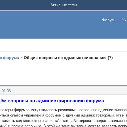
Активные темы
Форум
Уч
е форума
»
Общие вопросы по администрированию (7)
:01:06
даём вопросы по администрированию форума
траторы форумов могут задавать различные вопросы по администриров
литься опытом управления форумом с другими администраторами, отвечая
ставлять код конкретного скрипта", "как заблокировать подсеть пользов
уму" и прочие подобные. В этой же теме вы также можете задавать воп