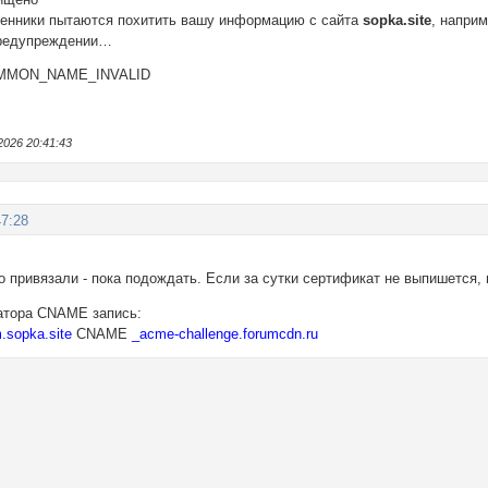
енники пытаются похитить вашу информацию с сайта
sopka.site
, напри
предупреждении…
MMON_NAME_INVALID
2026 20:41:43
47:28
 привязали - пока подождать. Если за сутки сертификат не выпишется, 
ратора CNAME запись:
m.sopka.site
CNAME
_acme-challenge.forumcdn.ru