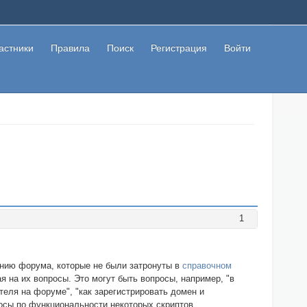
астники
Правила
Поиск
Регистрация
Войти
1
анию форума, которые не были затронуты в
справочном
 на их вопросы. Это могут быть вопросы, например, "в
ателя на форуме", "как зарегистрировать домен и
росы по функциональности некоторых скриптов.