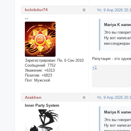
kolobdur74
Чт, 9 Апр 2026 20:
...
Mariya K напис
Это вы говорит
Ну вот написал
мессенджерах
Репутация - это одно
Зарегистрирован
: Пн, 6 Сен 2010
Сообщений:
7752
+1
Уважение:
+6313
Позитив:
+6823
Пол:
Мужской
Arakhen
Чт, 9 Апр 2026 20:
Inner Party System
Mariya K напис
Это вы говорит
Ну вот написал
мессенджерах