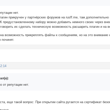
епутации нет.
лагин прикручен у партнёрских форумов на rusff.me, там дополнительно
 К предустановленному набору можно добавить немного своих через вне
уговорить их сделать техническую возможность расшарить плагин и на 
ена возможность прикреплять файлы к сообщениям, но на это внимание 
о починят.
42:14
ал(а):
о от репутации нет.
та, еще такой вопрос: При открытии сайта ругается на сертификат безо
ищено