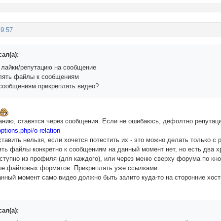
49:57
ал(а):
ь лайки/репутацию на сообщение
плять файлы к сообщениям
 сообщениям прикреплять видео?
анию, ставятся через сообщения. Если не ошибаюсь, дефолтно репутация
ptions.php#o-relation
авить нельзя, если хочется потестить их - это можно делать только с
ять файлы конкретно к сообщениям на данный момент нет, но есть два 
тупно из профиля (для каждого), или через меню сверху форума по кно
ше файловых форматов. Прикреплять уже ссылками.
анный момент само видео должно быть залито куда-то на сторонние хост
ал(а):