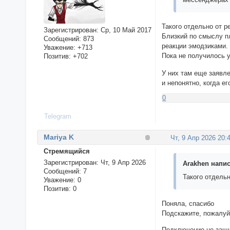
Такого отдельно от р
Зарегистрирован
: Ср, 10 Май 2017
Близкий по смыслу п
Сообщений:
873
реакции эмодзиками.
Уважение:
+713
Пока не получилось 
Позитив:
+702
У них там еще заявл
и непонятно, когда ег
0
Telegram
Mariya K
Чт, 9 Апр 2026 20:
Стремящийся
Зарегистрирован
: Чт, 9 Апр 2026
Arakhen напис
Сообщений:
7
Такого отдельн
Уважение:
0
Позитив:
0
Поняла, спасибо
Подскажите, пожалуйс
Подключение не защ