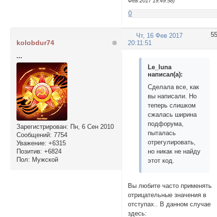
Фев 2017 19:49:58)
0
5
Чт, 16 Фев 2017
kolobdur74
20:11:51
...
Le_luna
написал(а):
Сделала все, как
вы написали. Но
теперь слишком
сжалась ширина
подфорума,
Зарегистрирован
: Пн, 6 Сен 2010
пыталась
Сообщений:
7754
отрегулировать,
Уважение:
+6315
Позитив:
+6824
но никак не найду
Пол:
Мужской
этот код.
Вы любите часто применять
отрицательные значения в
отступах.. В данном случае
здесь: