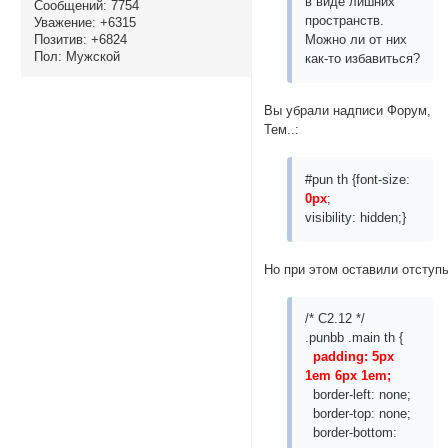
в виде лишних
Сообщений:
7754
пространств.
Уважение:
+6315
Позитив:
+6824
Можно ли от них
Пол:
Мужской
как-то избавиться?
Вы убрали надписи Форум,
Тем..:
#pun th {font-size:
0px
;
visibility: hidden;}
Но при этом оставили отступ
/* C2.12 */
.punbb .main th {
padding: 5px
1em 6px 1em;
border-left: none;
border-top: none;
border-bottom: