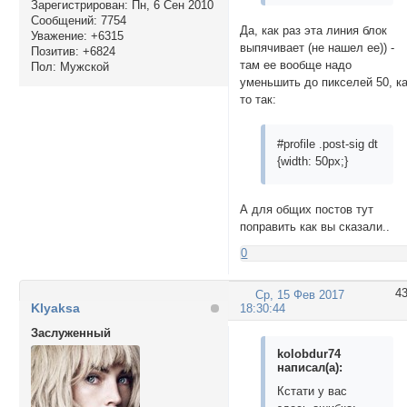
Зарегистрирован
: Пн, 6 Сен 2010
Сообщений:
7754
Да, как раз эта линия блок
Уважение:
+6315
выпячивает (не нашел ее)) -
Позитив:
+6824
там ее вообще надо
Пол:
Мужской
уменьшить до пикселей 50, к
то так:
#profile .post-sig dt
{width: 50px;}
А для общих постов тут
поправить как вы сказали..
0
4
Ср, 15 Фев 2017
Klyaksa
18:30:44
Заслуженный
kolobdur74
написал(а):
Кстати у вас