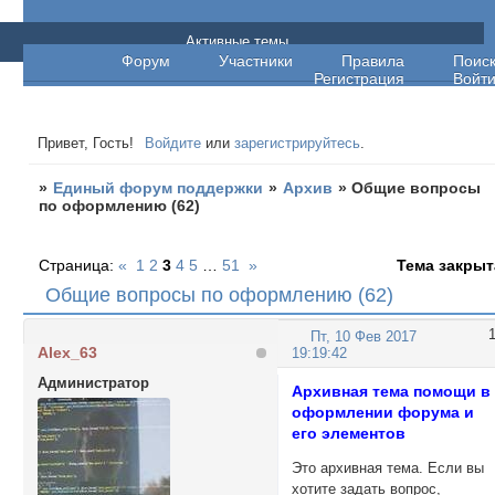
Единый форум поддержки
Активные темы
Форум
Участники
Правила
Поис
Регистрация
Войт
Привет, Гость!
Войдите
или
зарегистрируйтесь
.
»
Единый форум поддержки
»
Архив
»
Общие вопросы
по оформлению (62)
Страница:
«
1
2
3
4
5
…
51
»
Тема закрыт
Общие вопросы по оформлению (62)
Пт, 10 Фев 2017
Alex_63
19:19:42
Администратор
Архивная тема помощи в
оформлении форума и
его элементов
Это архивная тема. Если вы
хотите задать вопрос,