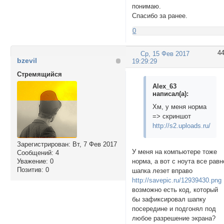
понимаю.
Спасибо за ранее.
0
4
Ср, 15 Фев 2017
bzevil
19:29:29
Стремящийся
Alex_63
написал(а):
Хм, у меня норма
=> скриншот
http://s2.uploads.ru/xCj
Зарегистрирован
: Вт, 7 Фев 2017
У меня на компьютере тоже
Сообщений:
4
норма, а вот с ноута все равн
Уважение:
0
Позитив:
0
шапка лезет вправо
http://savepic.ru/12939430.png
возможно есть код, который
бы зафиксировал шапку
посередине и подгонял под
любое разрешение экрана?