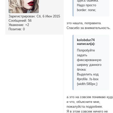
здесь ошибка:
Надо просто
border: none;
Зарегистрирован
: Сб, 6 Июн 2015
Сообщений:
56
это нашла, поправила.
Уважение:
+2
Спасибо за внимательность.
Позитив:
0
kolobdur74
написал(а):
Попробуйте
задать
фиксированную
ширину данного
блока:
Выделить код
#profile .fs-box
{width:580px;}
а это на совсем понимаю куд
и что, объясните мне,
пожалуйста подробнее.
Я в этом совсем ничего не