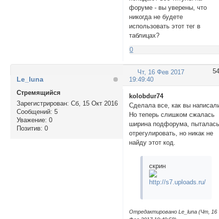
форуме - вы уверены, что
никогда не будете
использовать этот тег в
таблицах?
0
5
Чт, 16 Фев 2017
Le_luna
19:49:40
Стремящийся
kolobdur74
Зарегистрирован
: Сб, 15 Окт 2016
Сделала все, как вы написал
Сообщений:
5
Но теперь слишком сжалась
Уважение:
0
ширина подфорума, пыталас
Позитив:
0
отрегулировать, но никак не
найду этот код.
скрин
Отредактировано Le_luna (Чт, 16