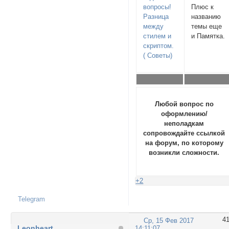
вопросы!
Плюс к
Разница
названию
между
темы еще
стилем и
и Памятка.
скриптом.
( Советы)
Любой вопрос по
оформлению/
неполадкам
сопровождайте ссылкой
на форум, по которому
возникли сложности.
+2
Telegram
4
Ср, 15 Фев 2017
Leonheart
14:11:07