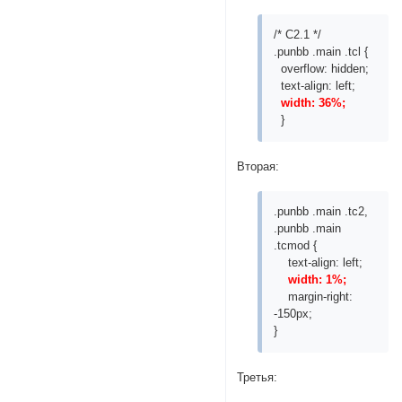
/* C2.1 */
.punbb .main .tcl {
overflow: hidden;
text-align: left;
width: 36%;
}
Вторая:
.punbb .main .tc2,
.punbb .main
.tcmod {
text-align: left;
width: 1%;
margin-right:
-150px;
}
Третья: