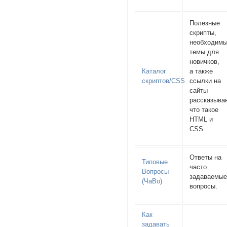
Полезные
скрипты,
необходим
темы для
новичков,
Каталог
а также
скриптов/CSS
ссылки на
сайты
рассказыв
что такое
HTML и
CSS.
Ответы на
Типовые
часто
Вопросы
задаваемы
(ЧаВо)
вопросы.
Как
задавать