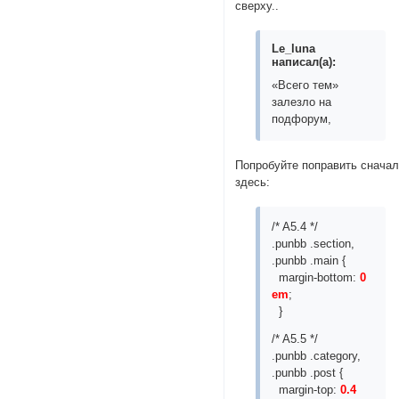
сверху..
Le_luna
написал(а):
«Всего тем»
залезло на
подфорум,
Попробуйте поправить снача
здесь:
/* A5.4 */
.punbb .section,
.punbb .main {
margin-bottom:
0
em
;
}
/* A5.5 */
.punbb .category,
.punbb .post {
margin-top:
0.4