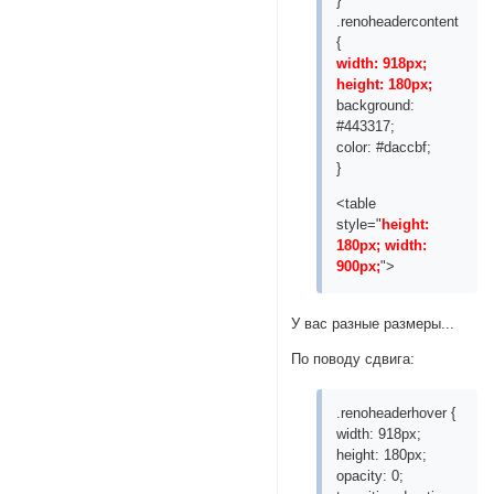
}
.renoheadercontent
{
width: 918px;
height: 180px;
background:
#443317;
color: #daccbf;
}
<table
style="
height:
180px; width:
900px;
">
У вас разные размеры...
По поводу сдвига:
.renoheaderhover {
width: 918px;
height: 180px;
opacity: 0;