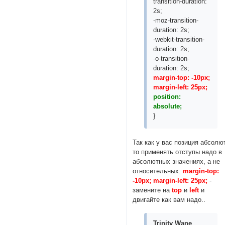
transition-duration:
2s;
-moz-transition-
duration: 2s;
-webkit-transition-
duration: 2s;
-o-transition-
duration: 2s;
margin-top: -10px;
margin-left: 25px;
position:
absolute;
}
Так как у вас позиция абсолю
то применять отступы надо в
абсолютных значениях, а не
относительных:
margin-top:
-10px; margin-left: 25px;
-
замените на
top
и
left
и
двигайте как вам надо..
Trinity Wane