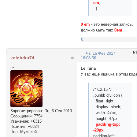
em
;
}
0 em
- это неверная запись,
должно быть так:
0em
0
5
Чт, 16 Фев 2017
kolobdur74
16:08:36
...
Le_luna
У вас еще ошибка в этом коде
/* C2.15 */
.punbb div.icon {
float: right;
display: block;
Зарегистрирован
: Пн, 6 Сен 2010
width: 47px;
Сообщений:
7754
height: 47px;
Уважение:
+6315
padding-top:
Позитив:
+6824
-20px;
Пол:
Мужской
padding-left: