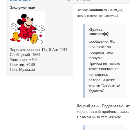
Заслуженный
Господа
kolobdur74
и
Alex_63
,
можно я тоже поучаствую..)
Klyaksa
написал(а):
Сообщения ЛС
вылезают за
Зарегистрирован
: Пн, 8 Авг 2011
пределы тела
Сообщений:
1664
форума.
Уважение:
+408
Причем не только
Позитив:
+189
текст сообщения,
Пол:
Мужской
но подпись
автора, и даже
кнопки "Ответить/
Удалить"
Добрый день. Подозреваю, чт
корень вашей проблемы засе
в самом низу
html-верха
: