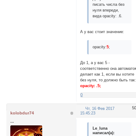
писать числа без
нуля впереди,
вида opacity: .6.
А у вас стоит значение:
opacity:
5
;
До 1, а у вас 5 -
соответственно она автомато
делает как 1, если вы хотите
без нуля, то должно быть так
opacity: .5;
0
5
Чт, 16 Фев 2017
kolobdur74
15:45:23
...
Le_luna
написал(а):