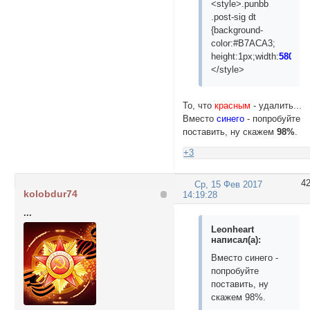
<style>.punbb
.post-sig dt
{background-
color:#B7ACA3;
height:1px;width:
580px
;
</style>
То, что
красным
- удалить...
Вместо
синего
- попробуйте
поставить, ну скажем
98%
.
+3
4
Ср, 15 Фев 2017
kolobdur74
14:19:28
...
Leonheart
написал(а):
Вместо синего -
попробуйте
поставить, ну
скажем 98%.