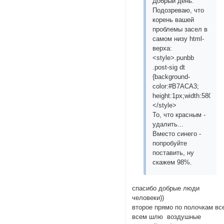
Добрый день.
Подозреваю, что
корень вашей
проблемы засел в
самом низу html-
верха:
<style>.punbb
.post-sig dt
{background-
color:#B7ACA3;
height:1px;width:580px;b
</style>
То, что красным -
удалить...
Вместо синего -
попробуйте
поставить, ну
скажем 98%.
спасибо добрые люди
человеки))
второе прямо по полочкам вс
всем шлю воздушные