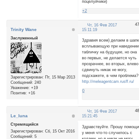
поцелуйчики)
+2
4
Чт, 16 Фев 2017
Trinity Wane
15:11:19
Заслуженный
Здравия всем) делаем в шап
всплывающую при наведении
табличку на будущее, но она
во первых, не делается чуть
прозрачнее, во вторых, влево
сдвинуть никак не могу,
подскажете, в чем проблема?
Зарегистрирован
: Пт, 15 Мар 2013
http://meleagentcam.rusff.ru/
Сообщений:
240
Уважение:
+19
0
Позитив:
+16
4
Чт, 16 Фев 2017
Le_luna
15:21:45
Стремящийся
Здравствуйте. Прошу помощи
Зарегистрирован
: Сб, 15 Окт 2016
у меня что-то случилось с
Сообщений:
5
кодами, но я никак не могу