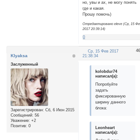
но, увы и ах, не могу понять
где и какая.
Прошу помочь)
Отредактировано eleve (Ср, 15 Ф
2017 20:39:14)
0
4
Ср, 15 Фев 2017
Klyaksa
21:38:34
Заслуженный
kolobdur74
написал(а):
Попробуйте
задать
фиксированную
ширину данного
блока:
Зарегистрирован
: Сб, 6 Июн 2015
Сообщений:
56
Уважение:
+2
Позитив:
0
Leonheart
написал(а):