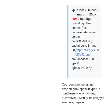
#pun-index .tclcon {
margin: 20px
-60px
5px 5px;
padding: 1em;
border: 2px;
border-style: inherit;
border-
color:#8A8F90;
background-image:
url(
http://storage4.static
… 0f3892.png
);
box-shadow: 0 0
5px 0
rgba(0,0,0,0.5);
}
Соответственно вы не
отодвинули правый край, а
приблизили его.. И надо
выставить ширину на каждую
колонку, первая: