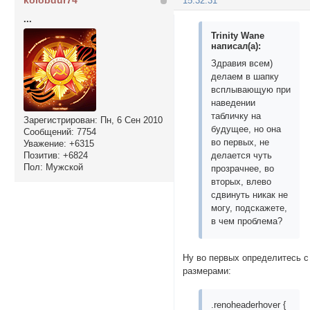
kolobdur74
15:32:31
...
Trinity Wane
написал(а):
Здравия всем)
делаем в шапку
всплывающую при
наведении
табличку на
Зарегистрирован
: Пн, 6 Сен 2010
будущее, но она
Сообщений:
7754
во первых, не
Уважение:
+6315
Позитив:
+6824
делается чуть
Пол:
Мужской
прозрачнее, во
вторых, влево
сдвинуть никак не
могу, подскажете,
в чем проблема?
Ну во первых определитесь с
размерами:
.renoheaderhover {