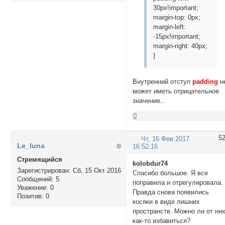
30px!important;
margin-top: 0px;
margin-left:
-15px!important;
margin-right: 40px;
}
Внутренний отступ
padding
н
может иметь отрицательное
значение..
0
5
Чт, 16 Фев 2017
Le_luna
16:52:16
Стремящийся
kolobdur74
Зарегистрирован
: Сб, 15 Окт 2016
Спасибо большое. Я все
Сообщений:
5
поправила и отрегулировала.
Уважение:
0
Правда снова появились
Позитив:
0
косяки в виде лишних
пространств. Можно ли от ни
как-то избавиться?