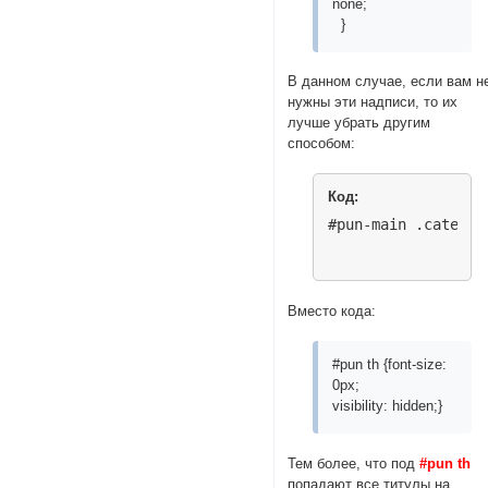
none;
}
В данном случае, если вам н
нужны эти надписи, то их
лучше убрать другим
способом:
Код:
#pun-main .categor
Вместо кода:
#pun th {font-size:
0px;
visibility: hidden;}
Тем более, что под
#pun th
попадают все титулы на