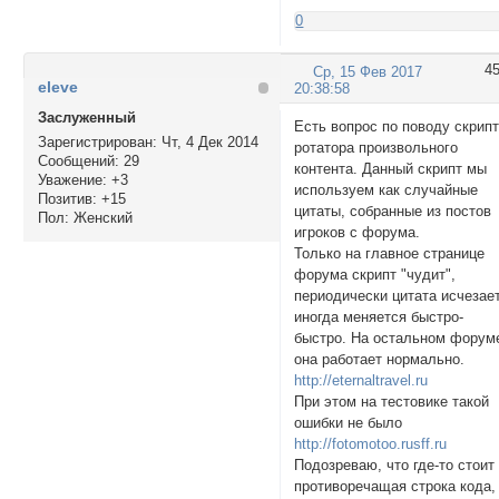
0
4
Ср, 15 Фев 2017
eleve
20:38:58
Заслуженный
Есть вопрос по поводу скрип
Зарегистрирован
: Чт, 4 Дек 2014
ротатора произвольного
Сообщений:
29
контента. Данный скрипт мы
Уважение:
+3
используем как случайные
Позитив:
+15
цитаты, собранные из постов
Пол:
Женский
игроков с форума.
Только на главное странице
форума скрипт "чудит",
периодически цитата исчезает
иногда меняется быстро-
быстро. На остальном форум
она работает нормально.
http://eternaltravel.ru
При этом на тестовике такой
ошибки не было
http://fotomotoo.rusff.ru
Подозреваю, что где-то стоит
противоречащая строка кода,