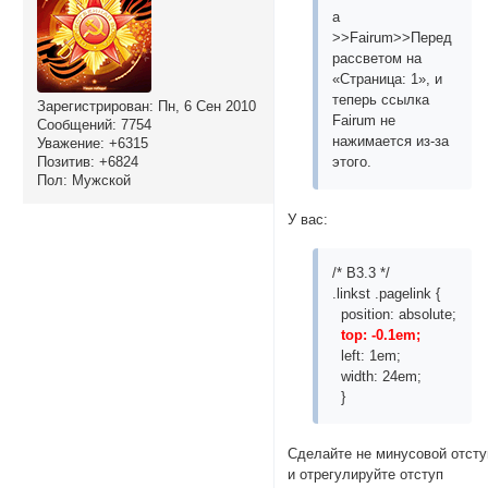
а
>>Fairum>>Перед
рассветом на
«Страница: 1», и
теперь ссылка
Зарегистрирован
: Пн, 6 Сен 2010
Fairum не
Сообщений:
7754
нажимается из-за
Уважение:
+6315
Позитив:
+6824
этого.
Пол:
Мужской
У вас:
/* B3.3 */
.linkst .pagelink {
position: absolute;
top: -0.1em;
left: 1em;
width: 24em;
}
Сделайте не минусовой отсту
и отрегулируйте отступ