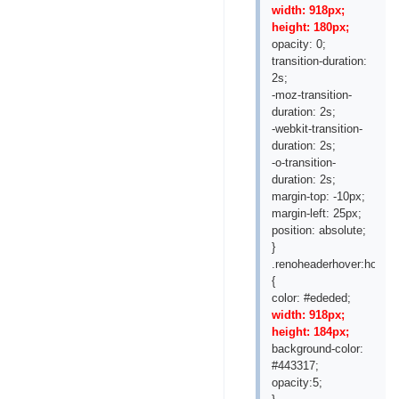
width: 918px;
height: 180px;
opacity: 0;
transition-duration:
2s;
-moz-transition-
duration: 2s;
-webkit-transition-
duration: 2s;
-o-transition-
duration: 2s;
margin-top: -10px;
margin-left: 25px;
position: absolute;
}
.renoheaderhover:hover
{
color: #ededed;
width: 918px;
height: 184px;
background-color:
#443317;
opacity:5;