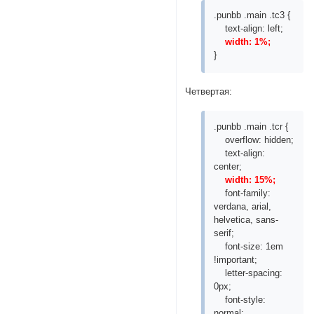
.punbb .main .tc3 {
text-align: left;
width: 1%;
}
Четвертая:
.punbb .main .tcr {
overflow: hidden;
text-align:
center;
width: 15%;
font-family:
verdana, arial,
helvetica, sans-
serif;
font-size: 1em
!important;
letter-spacing:
0px;
font-style:
normal;