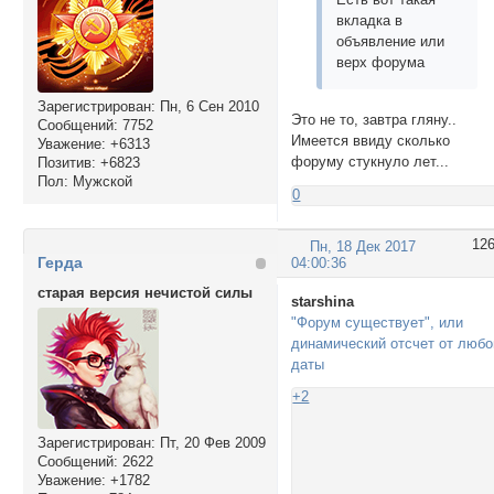
'min': 0,

вкладка в
'sec': 0

объявление или
}

верх форума
});

});

Зарегистрирован
: Пн, 6 Сен 2010
</script>
Это не то, завтра гляну..
Сообщений:
7752
Имеется ввиду сколько
Уважение:
+6313
форуму стукнуло лет...
Позитив:
+6823
Пол:
Мужской
0
12
Пн, 18 Дек 2017
Герда
04:00:36
старая версия нечистой силы
starshina
"Форум существует", или
динамический отсчет от любо
даты
+2
Зарегистрирован
: Пт, 20 Фев 2009
Сообщений:
2622
Уважение:
+1782