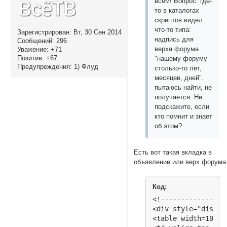
всем! Вопрос: где-
то в каталогах
скриптов видел
что-то типа:
Зарегистрирован
: Вт, 30 Сен 2014
надпись для
Сообщений:
296
верха форума
Уважение:
+71
Позитив:
+67
"нашему форуму
Предупреждения:
1) Флуд
столько-то лет,
месяцев, дней".
пытаюсь найти, не
получается. Не
подскажите, если
кто помнит и знает
об этом?
Есть вот такая вкладка в
объявление или верх форума
Код:
<!----------------
<div style="displa
<table width=100%><