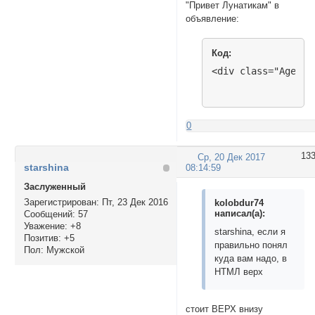
"Привет Лунатикам" в
<!--//END// Возрас
объявление:
Код:
<div class="Age_fo
0
13
Ср, 20 Дек 2017
starshina
08:14:59
Заслуженный
Зарегистрирован
: Пт, 23 Дек 2016
kolobdur74
написал(а):
Сообщений:
57
Уважение:
+8
starshina, если я
Позитив:
+5
правильно понял
Пол:
Мужской
куда вам надо, в
НТМЛ верх
стоит ВЕРХ внизу