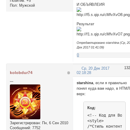
Позитив:
+5
И ОБЪЯВЛЕИЯ
Пол:
Мужской
Результат
Отредактировано starshina (Ср, 2
Дек 2017 01:41:09)
0
13
Ср, 20 Дек 2017
kolobdur74
02:18:28
...
starshina
, если я правильно
понял куда вам надо, в НТМ
верх:
Код:
<!-- Код для Возра
<style>

Зарегистрирован
: Пн, 6 Сен 2010
/*Cтиль контента*/

Сообщений:
7752