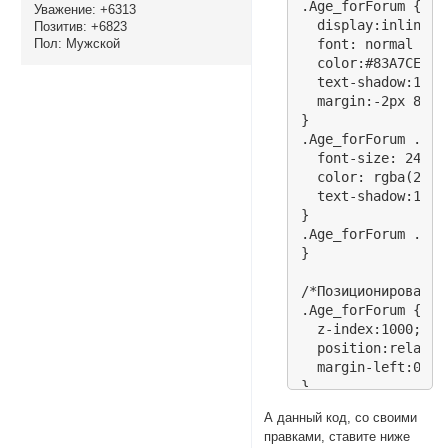
.Age_forForum {

Уважение:
+6313
  display:inline-bl
Позитив:
+6823
Пол:
Мужской
  font: normal nor
  color:#83A7CE;  
  text-shadow:1px 
  margin:-2px 8px 
}

.Age_forForum .Dig
  font-size: 24px;

  color: rgba(255,
  text-shadow:1px 
}

.Age_forForum .Wrd
}

/*Позиционирование
.Age_forForum {

  z-index:1000;

  position:relative
  margin-left:0px;

}

А данный код, со своими
</style>

правками, ставите ниже
<script type="text