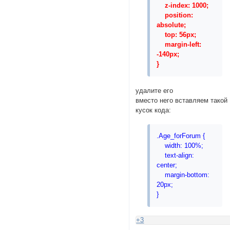
z-index: 1000;
position:
absolute;
top: 56px;
margin-left:
-140px;
}
удалите его
вместо него вставляем такой
кусок кода:
.Age_forForum {
width: 100%;
text-align:
center;
margin-bottom:
20px;
}
+3