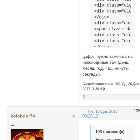
<div class="digit">
<div class="digit">
</div>

<div class="dash m
<span class="dash_
<div class="digit">
<div class="digit">
</div>

<div class="dash s
цифры нужно заменить на
<span class="dash_
необходимые вам (день,
<div class="digit">
месяц, год, час, минуты,
<div class="digit">
секунды).
</div>

</div>

Отредактировано 103 (Ср, 20 Дек
2017 11:39:43)
<script language="
0
jQuery(document).r
$('#countdown_dash
12
Пн, 18 Дек 2017
targetDate: {

kolobdur74
00:28:12
'day': 10,

'month': 1,

...
'year': 2014,

103 написал(а):
'hour': 11,

Есть вот такая