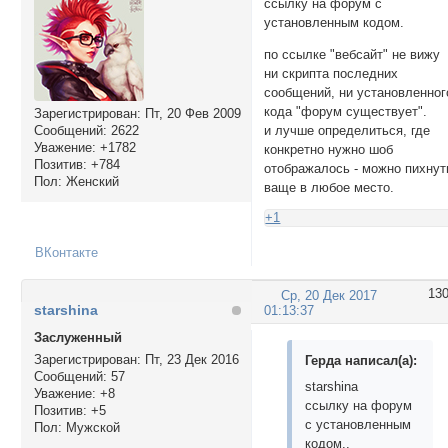
ссылку на форум с
установленным кодом.
по ссылке "вебсайт" не вижу
ни скрипта последних
сообщений, ни установленног
кода "форум существует".
Зарегистрирован
: Пт, 20 Фев 2009
Сообщений:
2622
и лучше определиться, где
Уважение:
+1782
конкретно нужно шоб
Позитив:
+784
отображалось - можно пихнут
Пол:
Женский
ваще в любое место.
+1
ВКонтакте
13
Ср, 20 Дек 2017
starshina
01:13:37
Заслуженный
Зарегистрирован
: Пт, 23 Дек 2016
Герда написал(а):
Сообщений:
57
starshina
Уважение:
+8
ссылку на форум
Позитив:
+5
с установленным
Пол:
Мужской
кодом..