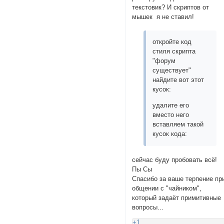
текстовик? И скриптов от
мышек я не ставил!
откройте код
стиля скрипта
"форум
существует"
найдите вот этот
кусок:
удалите его
вместо него
вставляем такой
кусок кода:
сейчас буду пробовать всё!
Пы Сы
Спасибо за ваше терпение пр
общении с "чайником",
который задаёт примитивные
вопросы...
+1