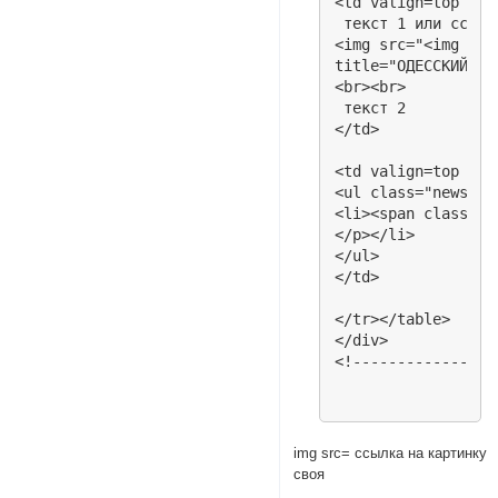
<td valign=top wid
 текст 1 или ссылк
<img src="<img src
title="ОДЕССКИЙ ЗАЛ
<br><br>

 текст 2

</td>

<td valign=top wid
<ul class="news">

<li><span class="s
</p></li>

</ul>

</td>

</tr></table>

</div>

<!----------------
img src= ссылка на картинку
своя