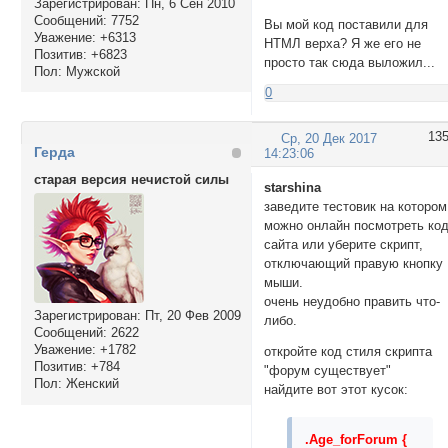
Зарегистрирован
: Пн, 6 Сен 2010
Сообщений:
7752
Вы мой код поставили для
Уважение:
+6313
НТМЛ верха? Я же его не
Позитив:
+6823
просто так сюда выложил...
Пол:
Мужской
0
13
Ср, 20 Дек 2017
Герда
14:23:06
старая версия нечистой силы
starshina
заведите тестовик на котором
можно онлайн посмотреть ко
сайта или уберите скрипт,
отключающий правую кнопку
мыши.
очень неудобно править что-
Зарегистрирован
: Пт, 20 Фев 2009
либо.
Сообщений:
2622
Уважение:
+1782
откройте код стиля скрипта
Позитив:
+784
"форум существует"
Пол:
Женский
найдите вот этот кусок:
.Age_forForum {