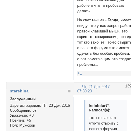
рабочего что то пробовать
делать..
На счет мышек -
Герда
, имее
ввиду, что у вас запрет рабо
правой клавишей мыши, это
скрипт от копирования, правд
тот кто захочет что-то стырит
с вашего форума это сможет
сделать без особых проблем,
а вот помогающим это создае
проблемы...
+1
13
Чт, 21 Дек 2017
starshina
07:50:23
Заслуженный
Зарегистрирован
: Пт, 23 Дек 2016
kolobdur74
написал(а):
Сообщений:
57
Уважение:
+8
тот кто захочет
Позитив:
+5
что-то стырить с
Пол:
Мужской
вашего форума