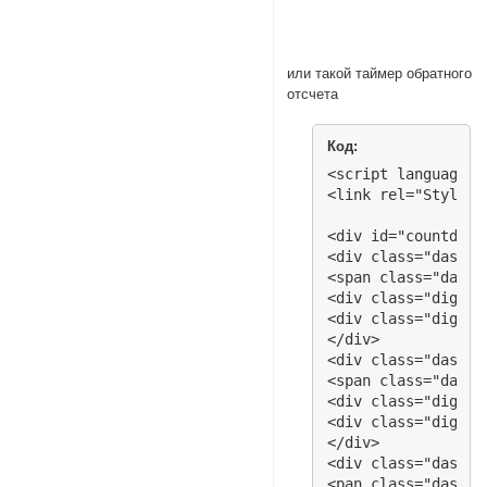
или такой таймер обратного
отсчета
Код:
<script language="
<link rel="Stylesh
<div id="countdown
<div class="dash w
<span class="dash_
<div class="digit">
<div class="digit">
</div>

<div class="dash da
<span class="dash_
<div class="digit">
<div class="digit">
</div>

<div class="dash h
<pan class="dash_t