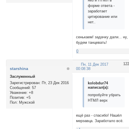
низ и НТМЛ в
форме ответа -
заработает
цитирование или
нет..
сенькаем! задачку дали... ну,
будем танцевать!
0
12
Пн, 11 Дек 2017
starshina
00:08:38
Заслуженный
Зарегистрирован
: Пт, 23 Дек 2016
kolobdur74
написал(а):
Сообщений:
57
Уважение:
+8
попробуйте убрать
Позитив:
+5
НТМЛ верх
Пол:
Мужской
ещё раз - спасибо! Нашёл
мерзавца. Заработало всё.