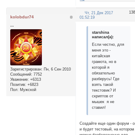
13
Чт, 21 Дек 2017
kolobdur74
01:52:19
...
starshina
написал(а):
Если честно, для
меня это -
китайская
грамота, но в
которой я
Зарегистрирован
: Пн, 6 Сен 2010
обязательно
Сообщений:
7752
разберусь! Где
Уважение:
+6313
Позитив:
+6823
взять такой
Пол:
Мужской
текстовик? И
скриптов от
мышек я не
ставил!
Создайте еще один форум - о
и будет тестовый, на котором
можно безболезненно для