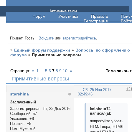
Единый форум поддержки
Активные темы
Форум
Участники
Правила
Поис
Регистрация
Войт
Привет, Гость!
Войдите
или
зарегистрируйтесь
.
»
Единый форум поддержки
»
Вопросы по оформлению
форума
»
Примитивные вопросы
Страница:
«
1
…
5
6
7
8
9
10
»
Тема закрыт
Примитивные вопросы
12
Сб, 25 Ноя 2017
starshina
02:49:46
Заслуженный
Зарегистрирован
: Пт, 23 Дек 2016
kolobdur74
написал(а):
Сообщений:
57
Уважение:
+8
попробуйте убрать
Позитив:
+5
НТМЛ верх, НТМЛ
Пол:
Мужской