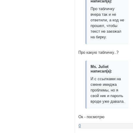
написал(а):
Про табличку
вчера так и не
ответили, а код не
прошел, чтобы
текст не заезжал
на бирку.
Про какую табличку..?
Ms. Juliet
написал(а):
И с ссылками на
смене имиджа
проблемы, но я
свой ник и пароль
вроде уже давала.
Ок - посмотрю
0