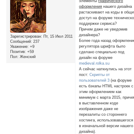
элементы
графического
оформления
нашего дизайна
растаскивают на коды в общи
доступ на форуме техническ
поддержки сервиса?
Причем даже не уведомив
дизайнера?
Зарегистрирован
: Пт, 15 Июл 2011
Более года назад оформлени
Сообщений:
237
регулятора шрифта было
Уважение:
+9
Позитив:
+59
сделано специально под
Пол:
Женский
дизайн на форуме
medieval.rolka.su
А сейчас наткнулись на этот
пост:
Скрипты от
пользователей 3
(на форуме
есть бэкапы HTML настроек с
этим оформлением как
минимум с марта 2015, приче
в выставленном коде
изображения даже не
перезалиты со стороннего
хостинга, использовавшегося
в изначальной версии нашего
дизайна).