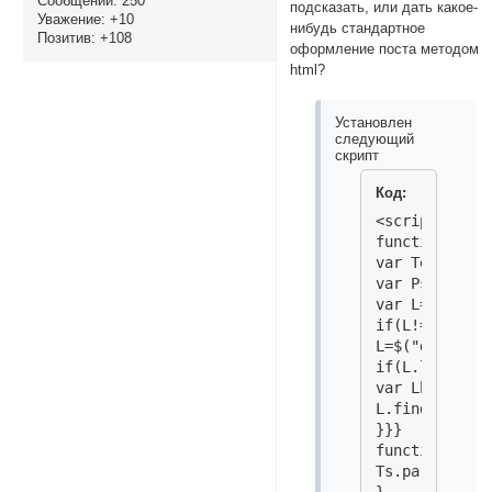
Сообщений:
250
подсказать, или дать какое-
Уважение:
+10
нибудь стандартное
Позитив:
+108
оформление поста методом
html?
Установлен
следующий
скрипт
Код:
<script type=
function Tran
var TemLnk=aX
var PstId=aX.
var L=documen
if(L!=documen
L=$("div.topi
if(L.length==1
var Lhtm=L.fi
L.find(".post
}}}

function Demo
Ts.parents(".
}
