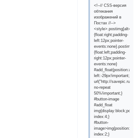
<!--// CSS-версия
обтекания
изображений в
Постах //-->
<style>.postimg[alt="floa
{float:right;padding-
left:12px;pointer-
events:none}.postimg[alt=
{float:left;padding-
right:12px;pointer-
events:none}
#add_float{position:abso
left:-29px!important;wid
url("http://savepic.ru/70
no-repeat
50%!important;}
#button-image
#add_float
img{display:block;positio
index:4;}
#button-
image>img{position:relat
index:2;}