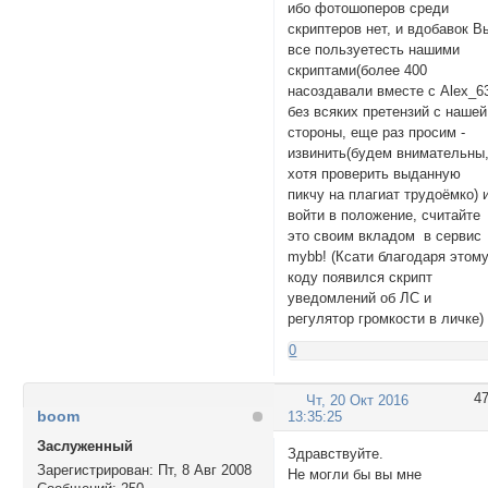
ибо фотошоперов среди
скриптеров нет, и вдобавок В
все пользуетесть нашими
скриптами(более 400
насоздавали вместе с Alex_6
без всяких претензий с нашей
стороны, еще раз просим -
извинить(будем внимательны
хотя проверить выданную
пикчу на плагиат трудоёмко) 
войти в положение, считайте
это своим вкладом в сервис
mybb! (Ксати благодаря этом
коду появился скрипт
уведомлений об ЛС и
регулятор громкости в личке)
0
4
Чт, 20 Окт 2016
boom
13:35:25
Заслуженный
Здравствуйте.
Зарегистрирован
: Пт, 8 Авг 2008
Не могли бы вы мне