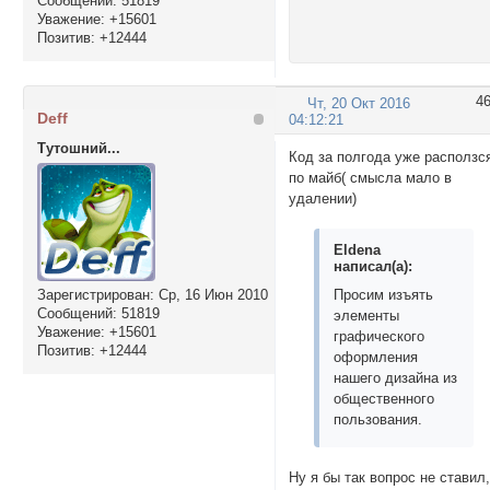
Сообщений:
51819
Уважение:
+15601
Позитив:
+12444
4
Чт, 20 Окт 2016
Deff
04:12:21
Тутошний...
Код за полгода уже расползс
по майб( смысла мало в
удалении)
Eldena
написал(а):
Зарегистрирован
: Ср, 16 Июн 2010
Просим изъять
Сообщений:
51819
элементы
Уважение:
+15601
графического
Позитив:
+12444
оформления
нашего дизайна из
общественного
пользования.
Ну я бы так вопрос не ставил