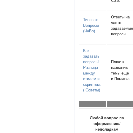
CSS.
Ответы на
Типовые
часто
Вопросы
задаваемы
(ЧаВо)
вопросы.
Как
задавать
вопросы!
Плюс к
Разница
названию
между
темы еще
стилем и
и Памятка.
скриптом.
( Советы)
Любой вопрос по
оформлению/
неполадкам