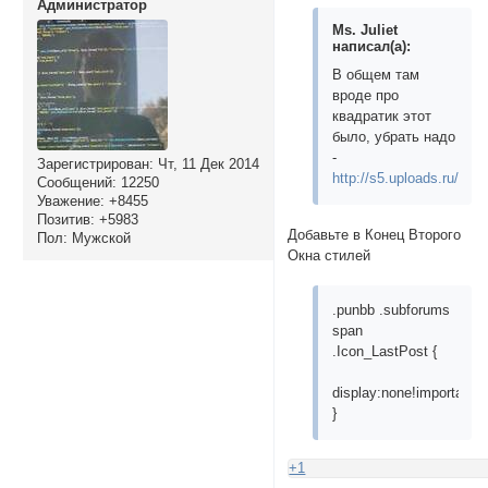
Администратор
text text text tex
Ms. Juliet
text text text tex
написал(а):
text text text tex
text text text tex
В общем там
text text text tex
вроде про
text text text tex
квадратик этот
text text text tex
было, убрать надо
text text text tex
-
Зарегистрирован
: Чт, 11 Дек 2014
text text text tex
http://s5.uploads.ru/Nnjk
Сообщений:
12250
</div>

Уважение:
+8455
<img class="image 
Позитив:
+5983
Добавьте в Конец Второго
Пол:
Мужской
</div></td>

Окна стилей
    </tr>

</table>
.punbb .subforums
span
.Icon_LastPost {
display:none!important;
}
+1