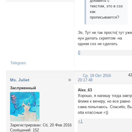
добавить с
текстом, это в css
как
прописывается?
Ээ, Тут не так просто( тут уж
нун делать скриптом -на
одном css не сделать
0
Telegram
4
Ср, 19 Окт 2016
Ms. Juliet
20:17:48
Заслуженный
Alex_63
Хорошо, я напишу тогда завт
ближе к вечеру, но все равно
сама попытаюсь. Спасибо, В
оба классные =))
+1
Зарегистрирован
: Сб, 20 Фев 2016
Сообщений:
152