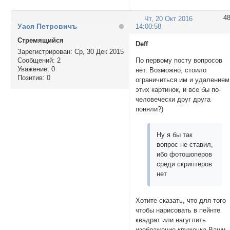
4
Чт, 20 Окт 2016
Уася Петровичъ
14:00:58
Стремящийся
Deff
Зарегистрирован
: Ср, 30 Дек 2015
Сообщений:
2
По первому посту вопросов
Уважение:
0
нет. Возможно, стоило
Позитив:
0
ограничиться им и удалением
этих картинок, и все бы по-
человечески друг друга
поняли?)
Ну я бы так
вопрос не ставил,
ибо фотошоперов
среди скриптеров
нет
Хотите сказать, что для того
чтобы нарисовать в пейнте
квадрат или нагуглить
изображение кружочка Ваши