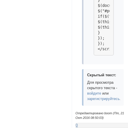
$(document).r
$("#pun-viewt
if($(this).te
$(this).wrap(
$(this).repla
}

});

});

</script>
Скрытый текст:
Для просмотра
скрытого текста -
войдите
или
зарегистрируйтесь
.
Отредактировано boom (Пт, 21
Окт 2016 08:50:03)
0