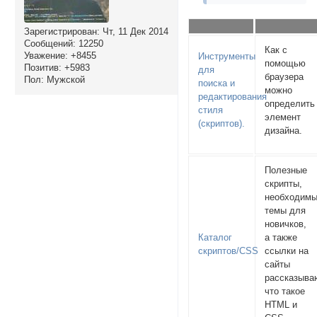
Зарегистрирован
: Чт, 11 Дек 2014
Сообщений:
12250
Как с
Уважение:
+8455
Инструменты
помощью
Позитив:
+5983
для
браузера
Пол:
Мужской
поиска и
можно
редактирования
определить
стиля
элемент
(скриптов).
дизайна.
Полезные
скрипты,
необходим
темы для
новичков,
Каталог
а также
скриптов/CSS
ссылки на
сайты
рассказыв
что такое
HTML и