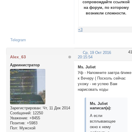
сопровождайте ссылкой
на форум, по которому
возникли сложности.
+3
Telegram
4
Ср, 19 Окт 2016
Alex_63
20:15:54
Администратор
Ms. Juliet
Уф - Напомните завтра ближе
к Вечеру ( Посколь сейчас
ухожу - не успею Вам
нарисовать коды
Ms. Juliet
Зарегистрирован
: Чт, 11 Дек 2014
написал(а):
Сообщений:
12250
А если
Уважение:
+8455
всплывающее
Позитив:
+5983
окно к нему
Пол:
Мужской