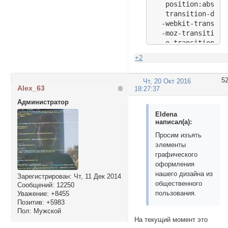
   position:absolu
   transition-dura
  -webkit-transiti
  -moz-transition-
  -o-transition-du
  -ms-transition-d
+2
}

.image.UP:hover {

5
Чт, 20 Окт 2016
  opacity:1.0;

Alex_63
18:27:37
}

Администратор
div.ImgWrap{

Eldena
display:inline-bloc
написал(а):
padding:0;margin:0;
Просим изъять
background-positio
элементы
background-repeat:n
графического
}

оформления
</style>

нашего дизайна из
Зарегистрирован
: Чт, 11 Дек 2014
<table>

общественного
Сообщений:
12250
    <tr>

пользования.
Уважение:
+8455
        <td>

Позитив:
+5983
<div  class=ImgWrap
Пол:
Мужской
<div class="image U
На текущий момент это
<p>text text text 