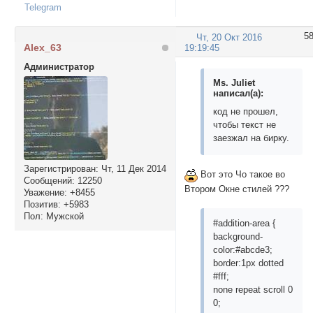
Telegram
5
Чт, 20 Окт 2016
Alex_63
19:19:45
Администратор
Ms. Juliet
написал(а):
код не прошел,
чтобы текст не
заезжал на бирку.
Зарегистрирован
: Чт, 11 Дек 2014
Вот это Чо такое во
Сообщений:
12250
Втором Окне стилей ???
Уважение:
+8455
Позитив:
+5983
Пол:
Мужской
#addition-area {
background-
color:#abcde3;
border:1px dotted
#fff;
none repeat scroll 0
0;