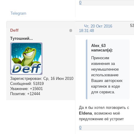
text text text tex
0
text text text tex
text text text tex
Telegram
text text text tex
text text text tex
5
Чт, 20 Окт 2016
text text text tex
Deff
18:31:48
</div>

Тутошний...
<img class="image 
Alex_63
</div></td>

написал(а):
        <td>

Приносим
<div  class=ImgWrap
извинения за
<div class="image U
неумышленное
<p>text text text 
использование
text text text tex
Зарегистрирован
: Ср, 16 Июн 2010
Ваших авторских
text text text tex
Сообщений:
51819
картинок в коде
text text text tex
Уважение:
+15601
для сервиса.
text text text tex
Позитив:
+12444
text text text tex
text text text tex
Да я бы хотел поговорить с
text text text tex
Eldena
, возможно моё
text text text tex
предложение её устроит
text text text tex
text text text tex
0
text text text tex