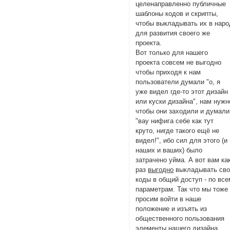
целенаправленно публичные
шаблоны кодов и скрипты,
чтобы выкладывать их в наро
для развития своего же
проекта.
Вот только для нашего
проекта совсем не выгодно
чтобы приходя к нам
пользователи думали "о, я
уже видел где-то этот дизайн
или куски дизайна", нам нужн
чтобы они заходили и думали
"вау нифига себе как тут
круто, нигде такого ещё не
видел!", ибо сил для этого (и
наших и ваших) было
затрачено уйма. А вот вам ка
раз
выгодно
выкладывать св
коды в общий доступ - по все
параметрам. Так что мы тоже
просим войти в наше
положение и изъять из
общественного пользования
элементы нашего дизайна,