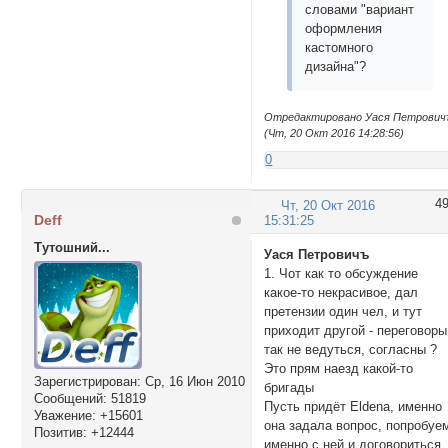
словами "вариант
оформления
кастомного
дизайна"?
Отредактировано Уася Петрович
(Чт, 20 Окт 2016 14:28:56)
0
4
Чт, 20 Окт 2016
Deff
15:31:25
Тутошний...
Уася Петровичъ
1. Чот как то обсуждение
какое-то некрасивое, дал
претензии один чел, и тут
приходит другой - переговоры
так не ведуться, согласны ?
Это прям наезд какой-то
Зарегистрирован
: Ср, 16 Июн 2010
бригады
Сообщений:
51819
Пусть придёт Eldena, именно
Уважение:
+15601
она задала вопрос, попробуе
Позитив:
+12444
именно с ней и договориться.