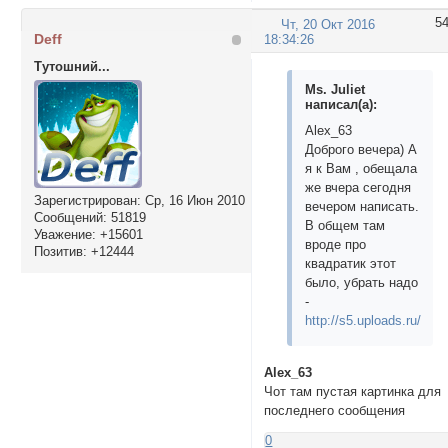
</div>

5
Чт, 20 Окт 2016
<img class="image 
Deff
18:34:26
</div></td>

Тутошний...
    </tr>

    <tr>

Ms. Juliet
написал(а):
        <td>

<div  class=ImgWrap
Alex_63
<div class="image U
Доброго вечера) А
<p>text text text 
я к Вам , обещала
text text text tex
же вчера сегодня
Зарегистрирован
: Ср, 16 Июн 2010
text text text tex
вечером написать.
Сообщений:
51819
text text text tex
В общем там
Уважение:
+15601
text text text tex
вроде про
Позитив:
+12444
text text text tex
квадратик этот
text text text tex
было, убрать надо
text text text tex
-
text text text tex
http://s5.uploads.ru/Nnjk
text text text tex
text text text tex
Alex_63
text text text tex
Чот там пустая картинка для
</div>

последнего сообщения
<img class="image 
</div></td>

0