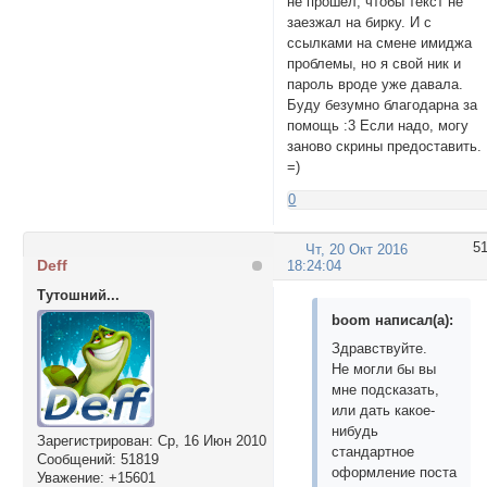
не прошел, чтобы текст не
заезжал на бирку. И с
ссылками на смене имиджа
проблемы, но я свой ник и
пароль вроде уже давала.
Буду безумно благодарна за
помощь :3 Если надо, могу
заново скрины предоставить.
=)
0
5
Чт, 20 Окт 2016
Deff
18:24:04
Тутошний...
boom написал(а):
Здравствуйте.
Не могли бы вы
мне подсказать,
или дать какое-
нибудь
Зарегистрирован
: Ср, 16 Июн 2010
стандартное
Сообщений:
51819
оформление поста
Уважение:
+15601