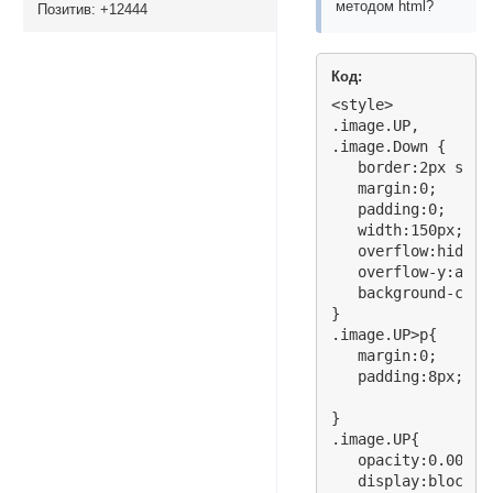
методом html?
Позитив:
+12444
Код:
<style>

.image.UP,

.image.Down {

   border:2px soli
   margin:0;

   padding:0;

   width:150px;heig
   overflow:hidden;
   overflow-y:auto;
   background-color
}

.image.UP>p{

   margin:0;

   padding:8px;

}

.image.UP{

   opacity:0.00;

   display:block;
