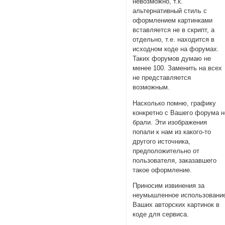
невозможно, т.к.
text text text tex
альтернативный стиль с
text text text tex
оформлением картинками
text text text tex
вставляется не в скрипт, а
text text text tex
отдельно, т.е. находится в
text text text tex
исходном коде на форумах.
text text text tex
Таких форумов думаю не
text text text tex
менее 100. Заменить на всех
text text text tex
не представляется
text text text tex
возможным.
text text text tex
Насколько помню, графику
text text text tex
конкретно с Вашего форума н
</div>

брали. Эти изображения
<img class="image 
попали к нам из какого-то
</div></td>

другого источника,
        <td>

предположительно от
<div  class=ImgWrap
пользователя, заказавшего
<div class="image U
такое оформление.
<p>text text text 
text text text tex
Приносим извинения за
text text text tex
неумышленное использовани
text text text tex
Ваших авторских картинок в
text text text tex
коде для сервиса.
text text text tex