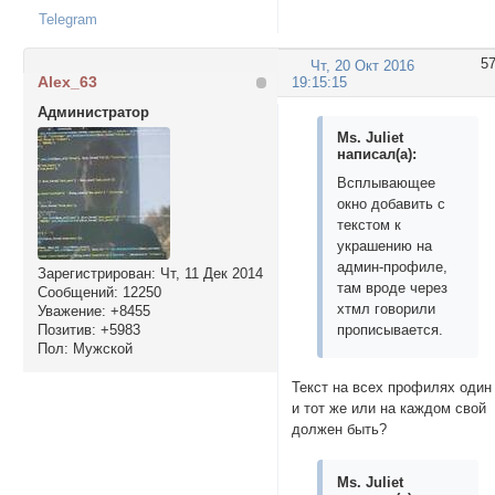
Telegram
5
Чт, 20 Окт 2016
Alex_63
19:15:15
Администратор
Ms. Juliet
написал(а):
Всплывающее
окно добавить с
текстом к
украшению на
админ-профиле,
Зарегистрирован
: Чт, 11 Дек 2014
там вроде через
Сообщений:
12250
хтмл говорили
Уважение:
+8455
Позитив:
+5983
прописывается.
Пол:
Мужской
Текст на всех профилях один
и тот же или на каждом свой
должен быть?
Ms. Juliet