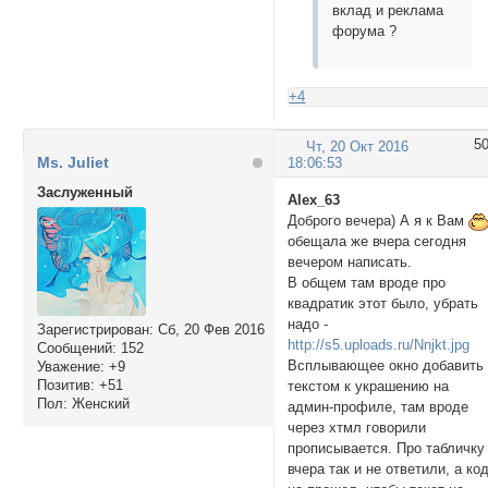
вклад и реклама
форума ?
+4
5
Чт, 20 Окт 2016
Ms. Juliet
18:06:53
Заслуженный
Alex_63
Доброго вечера) А я к Вам
обещала же вчера сегодня
вечером написать.
В общем там вроде про
квадратик этот было, убрать
надо -
Зарегистрирован
: Сб, 20 Фев 2016
http://s5.uploads.ru/Nnjkt.jpg
Сообщений:
152
Всплывающее окно добавить
Уважение:
+9
Позитив:
+51
текстом к украшению на
Пол:
Женский
админ-профиле, там вроде
через хтмл говорили
прописывается. Про табличку
вчера так и не ответили, а ко