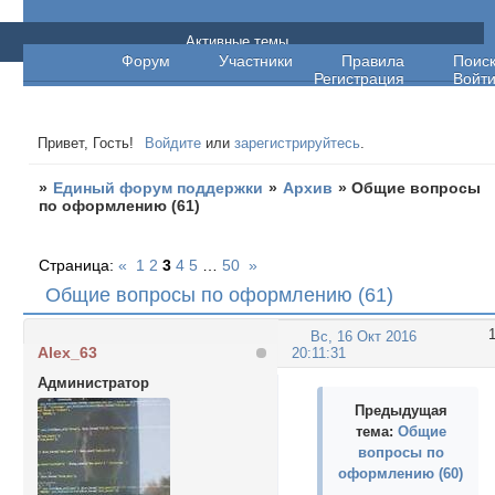
Единый форум поддержки
Активные темы
Форум
Участники
Правила
Поис
Регистрация
Войт
Привет, Гость!
Войдите
или
зарегистрируйтесь
.
»
Единый форум поддержки
»
Архив
»
Общие вопросы
по оформлению (61)
Страница:
«
1
2
3
4
5
…
50
»
Общие вопросы по оформлению (61)
Вс, 16 Окт 2016
Alex_63
20:11:31
Администратор
Предыдущая
тема:
Общие
вопросы по
оформлению (60)