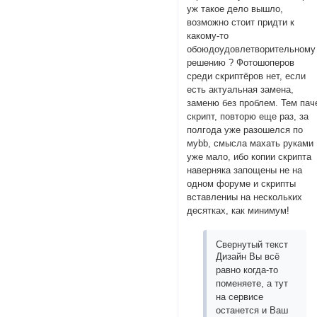
уж такое дело вышло,
возможно стоит придти к
какому-то
обоюдоудовлетворительному
решению ? Фотошоперов
среди скриптёров нет, если
есть актуальная замена,
заменю без проблем. Тем пач
скрипт, повторю еще раз, за
полгода уже разошелся по
мybb, смысла махать руками
уже мало, ибо копии скрипта
наверняка запощены не на
одном форуме и скрипты
вставлениы на нескольких
десятках, как минимум!
Свернутый текст
Дизайн Вы всё
равно когда-то
поменяете, а тут
на сервисе
останется и Ваш