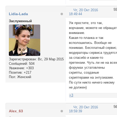
        <td>

<div  class=ImgWrap
5
Чт, 20 Окт 2016
<div class="image U
Lidia-Lada
18:49:44
<p>text text text 
text text text tex
Заслуженный
Уж простите, это так,
text text text tex
ворчание, можете не обращат
text text text tex
внимание.
text text text tex
Какая-то планка и так
text text text tex
всполошились. Вообще не
text text text tex
понимаю. Бесплатный сервис
text text text tex
модераторы сервиса трудятс
text text text tex
за спасибо и какие-то
Зарегистрирован
: Вс, 29 Мар 2015
text text text tex
претензии. Чуть ли не на все
Сообщений:
504
text text text tex
форумах устатовлены
Уважение:
+303
text text text tex
Позитив:
+217
скрипты, созданые
</div>

Пол:
Женский
скриптерами на энтузиазме.
<img class="image 
По сути никто ничего никому
</div></td>

не должен)
               <td>
<div  class=ImgWrap
+3
<div class="image U
<p>text text text 
5
Чт, 20 Окт 2016
text text text tex
Alex_63
18:59:39
text text text tex