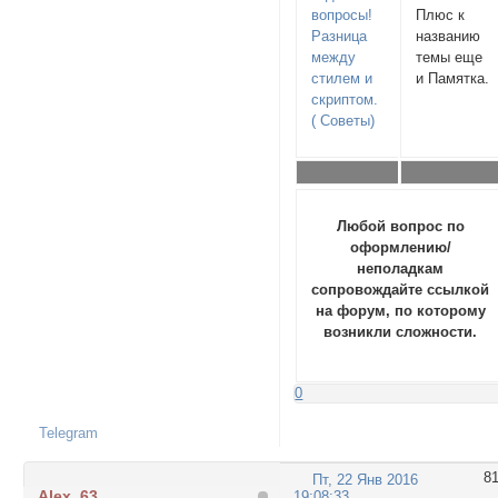
вопросы!
Плюс к
Разница
названию
между
темы еще
стилем и
и Памятка.
скриптом.
( Советы)
Любой вопрос по
оформлению/
неполадкам
сопровождайте ссылкой
на форум, по которому
возникли сложности.
0
Telegram
8
Пт, 22 Янв 2016
Alex_63
19:08:33