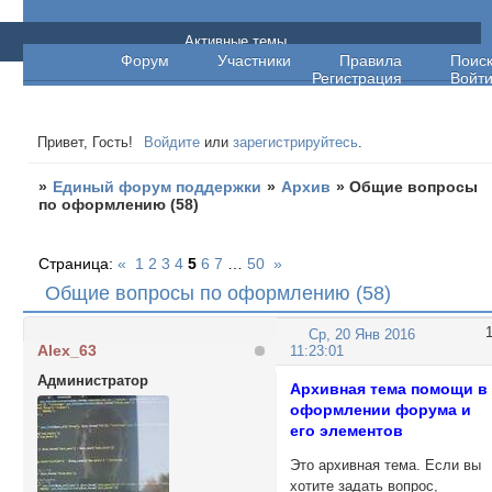
Единый форум поддержки
Активные темы
Форум
Участники
Правила
Поис
Регистрация
Войт
Привет, Гость!
Войдите
или
зарегистрируйтесь
.
»
Единый форум поддержки
»
Архив
»
Общие вопросы
по оформлению (58)
Страница:
«
1
2
3
4
5
6
7
…
50
»
Общие вопросы по оформлению (58)
Ср, 20 Янв 2016
Alex_63
11:23:01
Администратор
Архивная тема помощи в
оформлении форума и
его элементов
Это архивная тема. Если вы
хотите задать вопрос,