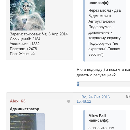
написал(а):
Через месяц - два
будет скрипт
Автоустановки
Подфорумов -
дополнение к
Зарегистрирован
: Чт, 3 Апр 2014
текущему скрипту
Сообщений:
2184
Подфорумов "не
Уважение:
+1882
Позитив:
+2478
скриптом" ("новая
Пол:
Женский
версия")
Я его подожду ) а пока что н
делать с репутацией?
0
9
Вс, 24 Янв 2016
Alex_63
15:48:12
Администратор
Mirra Bell
написал(а):
а пока что нам