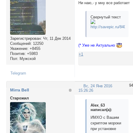
Ни наю,- у мну все работает
Свернутый текст
Зарегистрирован
: Чт, 11 Дек 2014
Сообщений:
12250
(* Уже не Актуально
Уважение:
+8455
Позитив:
+5983
+1
Пол:
Мужской
Telegram
9
Вс, 24 Янв 2016
Mirra Bell
15:26:26
Cтарожил
Alex_63
написал(а):
ИМХО с Вашим
скриптом мороки
при установке