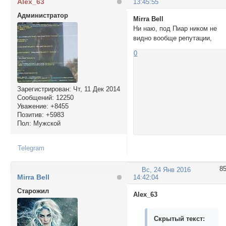
Alex_63
13:45:55
Администратор
Mirra Bell
Ни наю, под Пиар ником не
видно вообще репутации,
0
Зарегистрирован
: Чт, 11 Дек 2014
Сообщений:
12250
Уважение:
+8455
Позитив:
+5983
Пол:
Мужской
Telegram
8
Вс, 24 Янв 2016
Mirra Bell
14:42:04
Cтарожил
Alex_63
Скрытый текст: