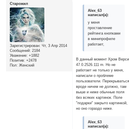
if (transtoDate(da
Cтарожил
{document.getEleme
Alex_63
}

написал(а):
  function transtoD
у меня
    {var d1=new Dat
проставление
    d1.setHours(oi
рейтинга кнопками
    if (oi.substr(
в минипрофиле
      {var resd=d1
работает,
    else if (oi.su
Зарегистрирован
: Чт, 3 Апр 2014
      {var resd=(d
Сообщений:
2184
        else 

Уважение:
+1882
В данный момент Хром Верс
Позитив:
+2478
           {d1.set
47.0.2526.111 m. Но не
Пол:
Женский
            var re
работает не только у меня,
     return resd}

написали о проблеме
</script>
пользователи. Перекрыватьс
вроде ничем не должно, там
выше и ниже обычные поля
без всяких картинок. Поле
"подарки" закрыто картинкой,
но оно гораздо ниже.
Alex_63
написал(а):