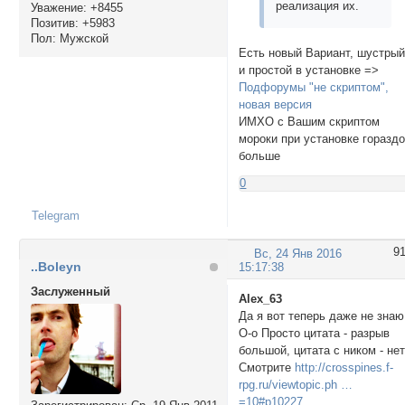
реализация их.
Уважение:
+8455
Позитив:
+5983
Пол:
Мужской
Есть новый Вариант, шустры
и простой в установке =>
Подфорумы "не скриптом",
новая версия
ИМХО с Вашим скриптом
мороки при установке горазд
больше
0
Telegram
9
Вс, 24 Янв 2016
..Boleyn
15:17:38
Заслуженный
Alex_63
Да я вот теперь даже не знаю
О-о Просто цитата - разрыв
большой, цитата с ником - нет
Смотрите
http://crosspines.f-
rpg.ru/viewtopic.ph …
=10#p10227