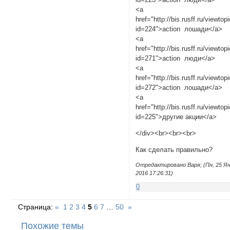
<a
href="http://bis.rusff.ru/viewtop
id=224">action лошади</a>
<a
href="http://bis.rusff.ru/viewtop
id=271">action люди</a>
<a
href="http://bis.rusff.ru/viewtop
id=272">action лошади</a>
<a
href="http://bis.rusff.ru/viewtop
id=225">другие акции</a>
</div><br><br><br>
Как сделать правильно?
Отредактировано Варя; (Пн, 25 Я
2016 17:26:31)
0
Страница:
«
1
2
3
4
5
6
7
…
50
»
Похожие темы