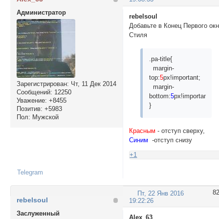
Администратор
rebelsoul
Добавьте в Конец Первого ок
Стиля
.pa-title{
margin-
top:
5
px!important;
Зарегистрирован
: Чт, 11 Дек 2014
margin-
Сообщений:
12250
bottom:
5
px!important;
Уважение:
+8455
}
Позитив:
+5983
Пол:
Мужской
Красным
- отступ сверху,
Синим
-отступ снизу
+1
Telegram
8
Пт, 22 Янв 2016
rebelsoul
19:22:26
Заслуженный
Alex_63