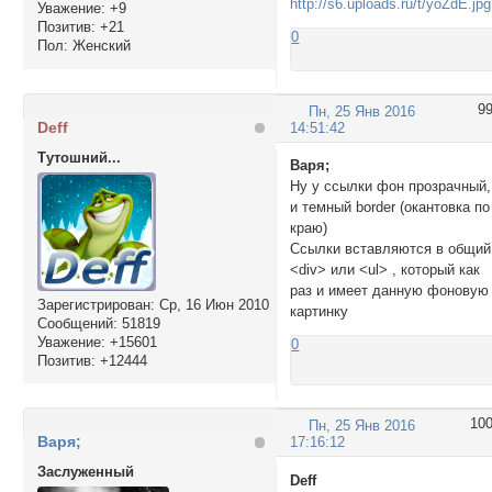
Уважение:
+9
Позитив:
+21
0
Пол:
Женский
9
Пн, 25 Янв 2016
Deff
14:51:42
Тутошний...
Варя;
Ну у ссылки фон прозрачный,
и темный border (окантовка по
краю)
Ссылки вставляются в общий
<div> или <ul> , который как
раз и имеет данную фоновую
Зарегистрирован
: Ср, 16 Июн 2010
картинку
Сообщений:
51819
Уважение:
+15601
0
Позитив:
+12444
10
Пн, 25 Янв 2016
Варя;
17:16:12
Заслуженный
Deff