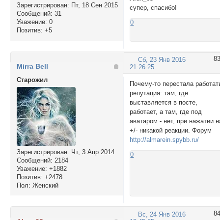
Зарегистрирован
: Пт, 18 Сен 2015
супер, спасибо!
Сообщений:
31
Уважение:
0
0
Позитив:
+5
8
Сб, 23 Янв 2016
Mirra Bell
21:26:25
Cтарожил
Почему-то перестала работат
репутация: там, где
выставляется в посте,
работает, а там, где под
аватаром - нет, при нажатии н
+/- никакой реакции. Форум
http://almarein.spybb.ru/
Зарегистрирован
: Чт, 3 Апр 2014
0
Сообщений:
2184
Уважение:
+1882
Позитив:
+2478
Пол:
Женский
8
Вс, 24 Янв 2016