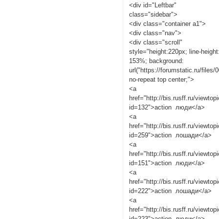
<div id="Leftbar"
class="sidebar">
<div class="container a1">
<div class="nav">
<div class="scroll"
style="height:220px; line-height
153%; background:
url("https://forumstatic.ru/file
no-repeat top center;">
<a
href="http://bis.rusff.ru/viewtop
id=132">action люди</a>
<a
href="http://bis.rusff.ru/viewtop
id=259">action лошади</a>
<a
href="http://bis.rusff.ru/viewtop
id=151">action люди</a>
<a
href="http://bis.rusff.ru/viewtop
id=222">action лошади</a>
<a
href="http://bis.rusff.ru/viewtop
id=223">action люди</a>