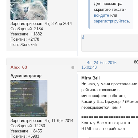
Для просмотра
скрытого текста -
войдите
или
зарегистрируйтесь
.
Зарегистрирован
: Чт, 3 Апр 2014
Сообщений:
2184
Уважение:
+1882
0
Позитив:
+2478
Пол:
Женский
8
Вс, 24 Янв 2016
Alex_63
15:01:43
Администратор
Mirra Bell
Ни наю, у меня проставление
рейтинга кнопками в
минипрофиле работает,
Какой у Вас Браузер ? (Може
перекрывается чем ?
======================
Зарегистрирован
: Чт, 11 Дек 2014
Ксать у Вас этот скрипт в
Сообщений:
12250
HTML низ - не работает
Уважение:
+8455
Позитив:
+5983