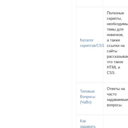
Полезные
скрипты,
необходим
темы для
новичков,
Каталог
а также
скриптов/CSS
ссылки на
сайты
рассказыв
что такое
HTML и
CSS.
Ответы на
Типовые
часто
Вопросы
задаваемы
(ЧаВо)
вопросы.
Как
задавать