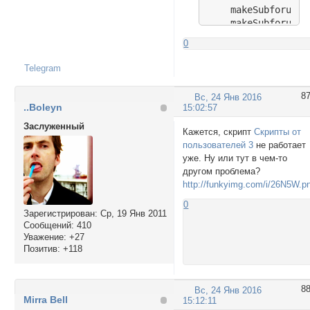
    makeSubforum('
    makeSubforum('
    makeSubforum('
0
    makeSubforum('
    makeSubforum('
Telegram
    makeSubforum('
    makeSubforum('
8
Вс, 24 Янв 2016
    makeSubforum('
..Boleyn
15:02:57
    makeSubforum('
Заслуженный
    makeSubforum('
Кажется, скрипт
Скрипты от
    makeSubforum('
пользователей 3
не работает
    makeSubforum('
уже. Ну или тут в чем-то
    makeSubforum('
другом проблема?
    }

http://funkyimg.com/i/26N5W.p
0
function makeSubfo
Зарегистрирован
: Ср, 19 Янв 2011
{

Сообщений:
410
{document.getEleme
Уважение:
+27
document.getElemen
Позитив:
+118
if ((document.getE
{document.getEleme
var date1=document
8
Вс, 24 Янв 2016
var date2=document
Mirra Bell
15:12:11