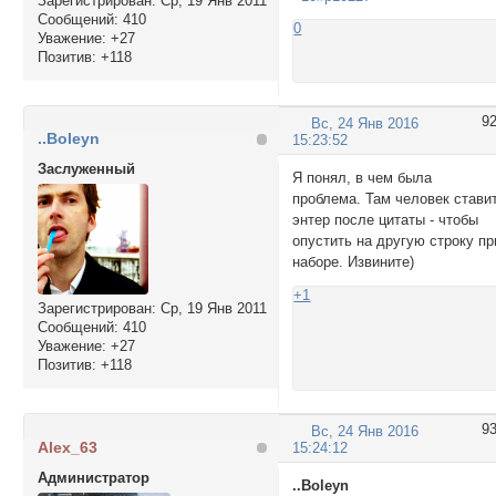
Зарегистрирован
: Ср, 19 Янв 2011
Сообщений:
410
0
Уважение:
+27
Позитив:
+118
9
Вс, 24 Янв 2016
..Boleyn
15:23:52
Заслуженный
Я понял, в чем была
проблема. Там человек стави
энтер после цитаты - чтобы
опустить на другую строку пр
наборе. Извините)
+1
Зарегистрирован
: Ср, 19 Янв 2011
Сообщений:
410
Уважение:
+27
Позитив:
+118
9
Вс, 24 Янв 2016
Alex_63
15:24:12
Администратор
..Boleyn