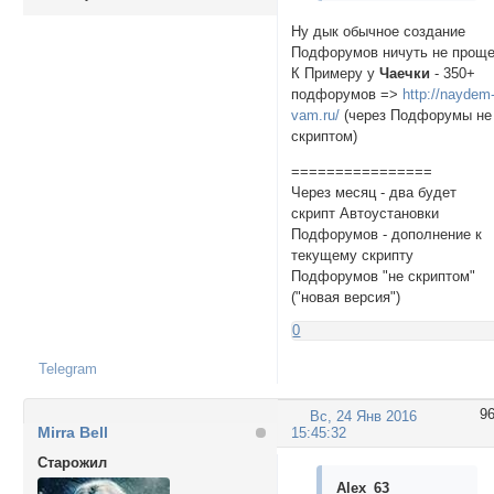
Ну дык обычное создание
Подфорумов ничуть не проще
К Примеру у
Чаечки
- 350+
подфорумов =>
http://naydem
vam.ru/
(через Подфорумы не
скриптом)
================
Через месяц - два будет
скрипт Автоустановки
Подфорумов - дополнение к
текущему скрипту
Подфорумов "не скриптом"
("новая версия")
0
Telegram
9
Вс, 24 Янв 2016
Mirra Bell
15:45:32
Cтарожил
Alex_63