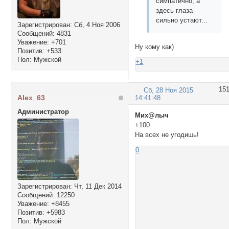
симпатично, а
здесь глаза
сильно устают...
Зарегистрирован
: Сб, 4 Ноя 2006
Сообщений:
4831
Уважение:
+701
Ну кому как)
Позитив:
+533
Пол:
Мужской
+1
15
Сб, 28 Ноя 2015
Alex_63
14:41:48
Администратор
Мих@лыч
+100
На всех не угодишь!
0
Зарегистрирован
: Чт, 11 Дек 2014
Сообщений:
12250
Уважение:
+8455
Позитив:
+5983
Пол:
Мужской