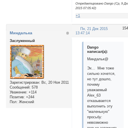
Отредактировано Dango (Ср, 9 Де
2015 07:05:42)
+1
15
Пн, 21 Дек 2015
Миндалька
13:47:14
Заслуженный
Dango
написал(а):
Миндальк@
Эх... Мне тоже
сильно хочется,
но тут дошло,
Зарегистрирован
: Вс, 20 Ноя 2011
почему
Сообщений:
578
уважаемый
Уважение:
+114
Alex_63
Позитив:
+244
отказывается
Пол:
Женский
выполнить эту
"маленькую"
просьбу:
невозможно
только затемнить