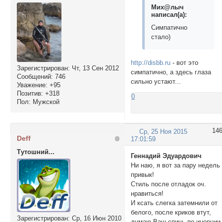
Мих@лыч
написал(а):
Симпатично
стало)
http://disbb.ru
- вот это
Зарегистрирован
: Чт, 13 Сен 2012
симпатично, а здесь глаза
Сообщений:
746
сильно устают...
Уважение:
+95
Позитив:
+318
0
Пол:
Мужской
14
Ср, 25 Ноя 2015
Deff
17:01:59
Тутошний...
Геннадий Эдуардович
Ни наю, я вот за пару недель
привык!
Стиль после отладок оч.
нравиться!
И ксать слегка затемнили от
белого, после криков втут,
Зарегистрирован
: Ср, 16 Июн 2010
думаю Ваш спичь по инерции