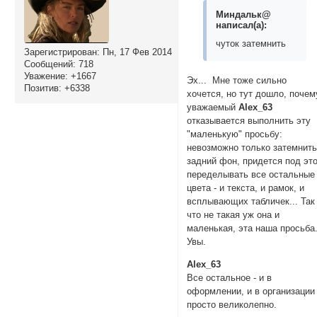
Миндальк@
написал(а):
чуток затемнить
Зарегистрирован
: Пн, 17 Фев 2014
Сообщений:
718
Уважение:
+1667
Эх... Мне тоже сильно
Позитив:
+6338
хочется, но тут дошло, почем
уважаемый
Alex_63
отказывается выполнить эту
"маленькую" просьбу:
невозможно только затемнит
задний фон, придется под эт
переделывать все остальные
цвета - и текста, и рамок, и
всплывающих табличек... Так
что не такая уж она и
маленькая, эта наша просьба
Увы.
Alex_63
Все остальное - и в
оформлении, и в организации 
просто великолепно.