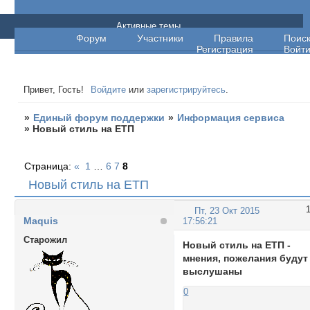
Единый форум поддержки
Активные темы
Форум
Участники
Правила
Поис
Регистрация
Войт
Привет, Гость!
Войдите
или
зарегистрируйтесь
.
»
Единый форум поддержки
»
Информация сервиса
»
Новый стиль на ЕТП
Страница:
«
1
…
6
7
8
Новый стиль на ЕТП
Пт, 23 Окт 2015
Maquis
17:56:21
Cтарожил
Новый стиль на ЕТП -
мнения, пожелания будут
выслушаны
0