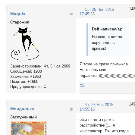
14
Ср, 25 Ноя 2015
Maquis
17:45:28
Cтарожил
Deff написал(а):
Ни наю, я вот за
пару недель
привык!
Я тоже не сразу привыкла.
Зарегистрирован
: Чт, 5 Ноя 2009
Но теперь мне
Сообщений:
1938
ндравится))))))))))))))))))))))))))))))
Уважение:
+1963
Позитив:
+1658
+3
Предупреждения:
‡
14
Чт, 26 Ноя 2015
Миндалька
14:55:15
Заслуженный
ой,а я..чета прям в
расстройстве(((... я
консерватор. Так что,когда