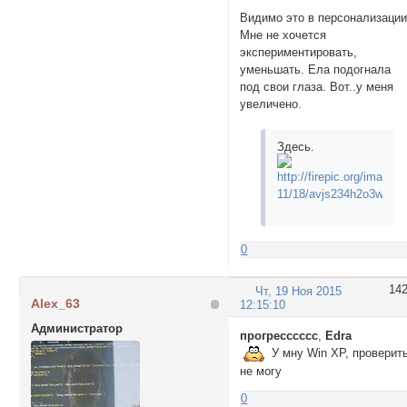
Видимо это в персонализации
Мне не хочется
экспериментировать,
уменьшать. Ела подогнала
под свои глаза. Вот..у меня
увеличено.
Здесь.
0
14
Чт, 19 Ноя 2015
Alex_63
12:15:10
Администратор
прогресссссс
,
Edra
У мну Win XP, проверит
не могу
0