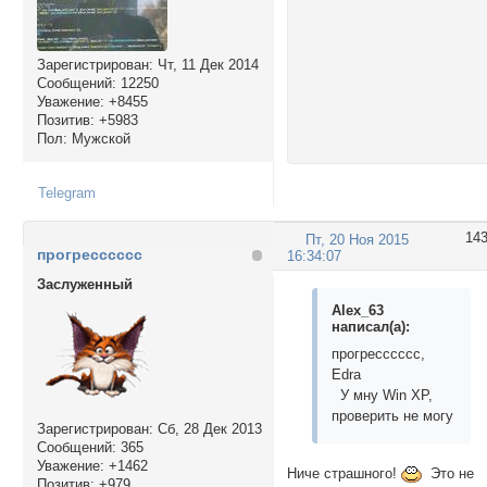
Зарегистрирован
: Чт, 11 Дек 2014
Сообщений:
12250
Уважение:
+8455
Позитив:
+5983
Пол:
Мужской
Telegram
14
Пт, 20 Ноя 2015
прогресссссс
16:34:07
Заслуженный
Alex_63
написал(а):
прогресссссс,
Edra
У мну Win XP,
проверить не могу
Зарегистрирован
: Сб, 28 Дек 2013
Сообщений:
365
Уважение:
+1462
Ниче страшного!
Это не
Позитив:
+979