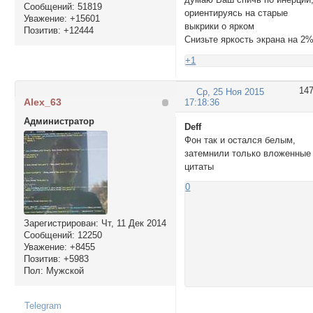
Сообщений:
51819
ориентируясь на старые
Уважение:
+15601
выкрики о ярком
Позитив:
+12444
Снизьте яркость экрана на 2%
+1
14
Ср, 25 Ноя 2015
Alex_63
17:18:36
Администратор
Deff
Фон так и остался белым,
затемнили только вложенные
цитаты
0
Зарегистрирован
: Чт, 11 Дек 2014
Сообщений:
12250
Уважение:
+8455
Позитив:
+5983
Пол:
Мужской
Telegram