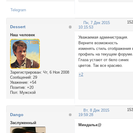
Telegram
15
Пн, 7 Дек 2015
Dessert
10:15:53
Наш человек
Уважаемая администрация.
Верните возможность
изменять стиль отображения 
профиль на текущем форуме
Глаза устают от бело синих
цветов. Так все красиво.
Зарегистрирован
: Чт, 6 Ноя 2008
+2
Сообщений:
29
Уважение:
+54
Позитив:
+20
Пол:
Мужской
15
Вт, 8 Дек 2015
Dango
19:59:28
Заслуженный
Миндальк@