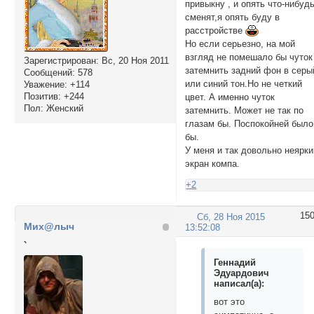
привыкну , и опять что-нибуд
сменят,я опять буду в
расстройстве
Но если серьезно, на мой
взгляд не помешало бы чуток
Зарегистрирован
: Вс, 20 Ноя 2011
затемнить задний фон в серы
Сообщений:
578
или синий тон.Но не четкий
Уважение:
+114
Позитив:
+244
цвет. А именно чуток
Пол:
Женский
затемнить. Может не так по
глазам бы. Поспокойней было
бы.
У меня и так довольно неярки
экран компа.
+2
15
Сб, 28 Ноя 2015
Мих@лыч
13:52:08
`
Геннадий
Эдуардович
написал(а):
вот это