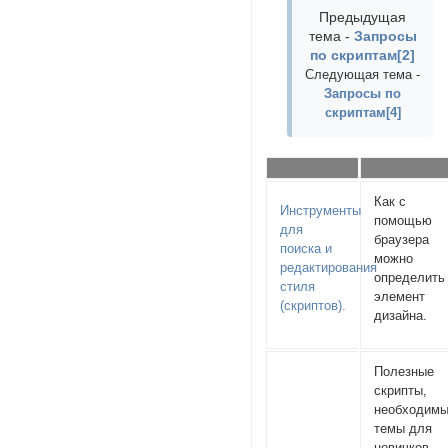
Предыдущая
тема -
Запросы
по скриптам[2]
Следующая тема -
Запросы по
скриптам[4]
Как с
Инструменты
помощью
для
браузера
поиска и
можно
редактирования
определить
стиля
элемент
(скриптов).
дизайна.
Полезные
скрипты,
необходим
темы для
новичков,