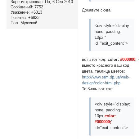
Зарегистрирован
: Пн, 6 Сен 2010
Сообщений:
7752
Добавьте сюда:
Уважение:
+6313
Позитив:
+6823
Пол:
Мужской
<div style="display:
none; padding:
10px;"
id="exit_content">
вот этот код:
color:
#000000
;
вместо красного ваш код
цвета, таблица цветов:
http://www.stm.dp.ua/web-
design/color-html.php
То бишь вот так:
<div style="display:
none; padding:
10px;
color:
#000000;
"
id="exit_content">