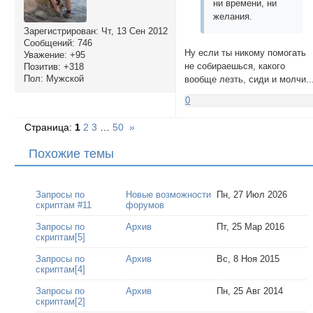
ни времени, ни
желания.
Зарегистрирован
: Чт, 13 Сен 2012
Сообщений:
746
Ну если ты никому помогать
Уважение:
+95
не собираешься, какого
Позитив:
+318
Пол:
Мужской
вообще лезть, сиди и молчи..
0
Страница:
1
2
3
…
50
»
Похожие темы
Запросы по
Новые возможности
Пн, 27 Июл 2026
скриптам #11
форумов
Запросы по
Архив
Пт, 25 Мар 2016
скриптам[5]
Запросы по
Архив
Вс, 8 Ноя 2015
скриптам[4]
Запросы по
Архив
Пн, 25 Авг 2014
скриптам[2]