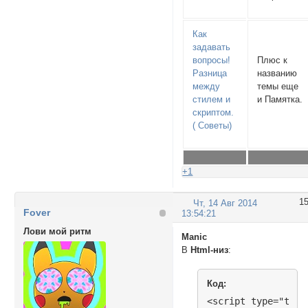
Как
задавать
вопросы!
Плюс к
Разница
названию
между
темы еще
стилем и
и Памятка.
скриптом.
( Советы)
+1
1
Чт, 14 Авг 2014
Fover
13:54:21
Лови мой ритм
Manic
В
Html-низ
:
Код:
<script type="text