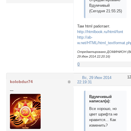
Вдумчивый
(Сегодня 21:55:25)
Там html работает.
http://htmlbook.ru/html/font
http://ab-
w.net/HTML/html_textformat.ph
Отредактировано ДОМИНИОН (В
29 Июн 2014 22:20:16)
0
1
Вс, 29 Июн 2014
kolobdur74
22:19:31
...
Вдумчивый
написал(а):
Все хорошо, но
цвет шрифта не
нравится... Как
изменить?