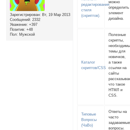
можно
редактирования
определить
стиля
элемент
Зарегистрирован
: Вт, 19 Мар 2013
(скриптов).
дизайна.
Сообщений:
2332
Уважение:
+397
Позитив:
+48
Пол:
Мужской
Полезные
скрипты,
необходим
темы для
новичков,
Каталог
а также
скриптов/CSS
ссылки на
сайты
рассказыв
что такое
НТМЛ и
CSS.
Ответы на
Типовые
часто
Вопросы
задаваемы
(ЧаВо)
вопросы.