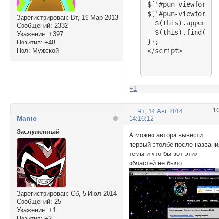
$('#pun-viewforum 
$('#pun-viewforum 
Зарегистрирован
: Вт, 19 Мар 2013
  $(this).append('
Сообщений:
2332
  $(this).find('.t
Уважение:
+397
});

Позитив:
+48
Пол:
Мужской
</script>
+1
1
Чт, 14 Авг 2014
Manic
14:16:12
Заслуженный
А можно автора вывести
первый столбе после названи
темы и что бы вот этих
областей не было
Зарегистрирован
: Сб, 5 Июл 2014
Сообщений:
25
Уважение:
+1
Позитив:
+2