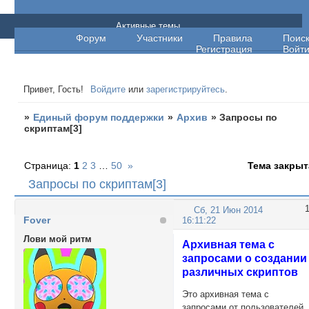
Единый форум поддержки
Активные темы
Форум
Участники
Правила
Поис
Регистрация
Войт
Привет, Гость!
Войдите
или
зарегистрируйтесь
.
»
Единый форум поддержки
»
Архив
»
Запросы по
скриптам[3]
Страница:
1
2
3
…
50
»
Тема закрыт
Запросы по скриптам[3]
Сб, 21 Июн 2014
Fover
16:11:22
Лови мой ритм
Архивная тема с
запросами о создании
различных скриптов
Это архивная тема с
запросами от пользователей