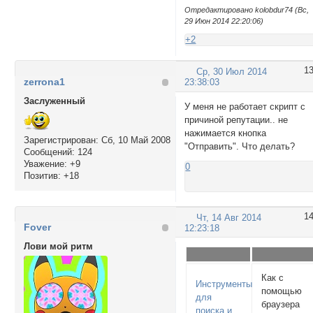
Отредактировано kolobdur74 (Вс,
29 Июн 2014 22:20:06)
+2
1
Ср, 30 Июл 2014
zerrona1
23:38:03
Заслуженный
У меня не работает скрипт с
причиной репутации.. не
нажимается кнопка
Зарегистрирован
: Сб, 10 Май 2008
"Отправить". Что делать?
Сообщений:
124
Уважение:
+9
0
Позитив:
+18
1
Чт, 14 Авг 2014
Fover
12:23:18
Лови мой ритм
Как с
Инструменты
помощью
для
браузера
поиска и