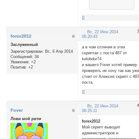
0
Вс, 22 Июн 2014
forex2012
05:20:43
Заслуженный
а в чом отличия в этих
Зарегистрирован
: Вс, 6 Апр 2014
скриптах с поста 487 от
Сообщений:
34
kolobdur74
Уважение:
+2
и вашего Fover хотяб пример.
Позитив:
+2
проверять не хочу так как уж
стоит от Алексея скрипт с 48
поста.
0
Вс, 22 Июн 2014
Fover
06:25:11
Лови мой ритм
forex2012
Мой скрипт выводит
администраторов и
модераторов автоматически,