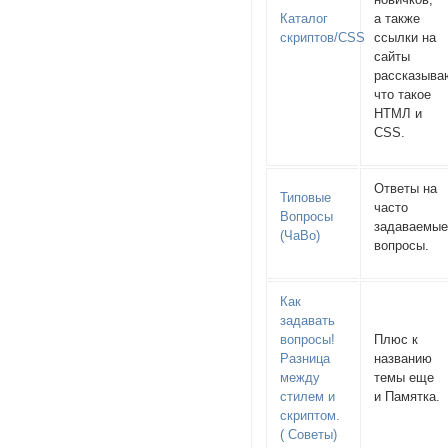
Каталог
а также
скриптов/CSS
ссылки на
сайты
рассказыв
что такое
НТМЛ и
CSS.
Ответы на
Типовые
часто
Вопросы
задаваемы
(ЧаВо)
вопросы.
Как
задавать
вопросы!
Плюс к
Разница
названию
между
темы еще
стилем и
и Памятка.
скриптом.
( Советы)