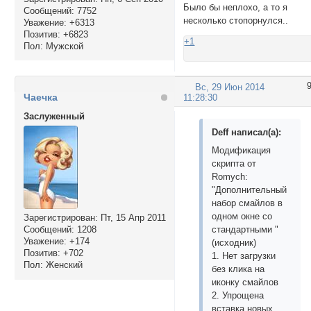
Было бы неплохо, а то я
Сообщений:
7752
несколько стопорнулся..
Уважение:
+6313
Позитив:
+6823
+1
Пол:
Мужской
Вс, 29 Июн 2014
Чаечка
11:28:30
Заслуженный
Deff написал(а):
Модификация
скрипта от
Romych:
"Дополнительный
набор смайлов в
одном окне со
Зарегистрирован
: Пт, 15 Апр 2011
Сообщений:
1208
стандартными "
Уважение:
+174
(исходник)
Позитив:
+702
1. Нет загрузки
Пол:
Женский
без клика на
иконку смайлов
2. Упрощена
вставка новых