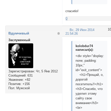
спасибо!
0
1
Вс, 29 Июн 2014
Вдумчивый
21:54:26
Заслуженный
kolobdur74
написал(а):
<div style="display:
none; padding:
10px;"
id="exit_content">
Зарегистрирован
: Чт, 5 Янв 2012
<h1>Прощай, о,
Сообщений:
631
дорогой
Уважение:
+82
Позитив:
+156
посетитель!!</h1>
Пол:
Мужской
<h3>Спасибо, что
уделил этому
сайту свое
внимание</h3>
<br>