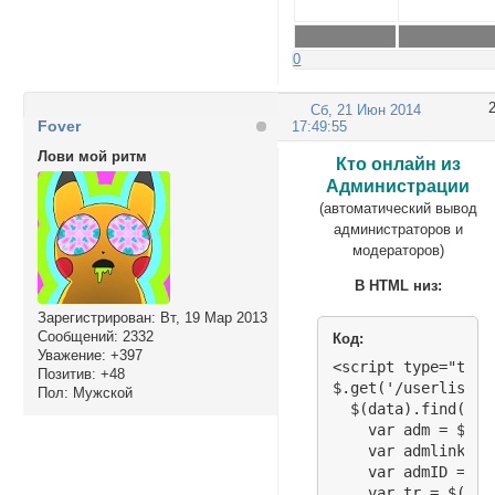
0
Сб, 21 Июн 2014
Fover
17:49:55
Лови мой ритм
Кто онлайн из
Администрации
(автоматический вывод
администраторов и
модераторов)
В HTML низ:
Зарегистрирован
: Вт, 19 Мар 2013
Сообщений:
2332
Код:
Уважение:
+397
<script type="text
Позитив:
+48
$.get('/userlist.p
Пол:
Мужской
  $(data).find('di
    var adm = $(th
    var admlink = 
    var admID = ad
    var tr = $("#p