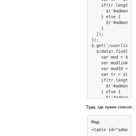
    if(tr.length) {
      $('#admonlin
    } else {

      $('#admonlin
    }

  });

});

$.get('/userlist.p
  $(data).find('di
    var mod = $(th
    var modlink = 
    var modID = mo
    var tr = $("#p
    if(tr.length) {
      $('#admonlin
    } else {

      $('#admonlin
    }

Туда, где нужен список:
  });

});

</script>
Код:
<table id="admonli