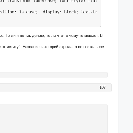
xt-transform: lowercase; font-style: italic; font-family
nsition: 1s ease;  display: block; text-transform: lower
. То ли я не так делаю, то ли что-то чему-то мешает. В
татистику". Название категорий скрыла, а вот остальное
107