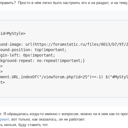
оправить? Просто в нём легко было настроить его и на раздел, и на тему
id=MyStyle>

ound-image: url(https://forumstatic.ru/files/0013/b7/9f/2
ound-position: top!important;

gin-left: 0px!important;

kground-repeat: no-repeat!important;}

>

>

ument.URL.indexOf("/viewforum.php?id=25")==-1) $("#MyStyl
pt>
т. Я обращалась когда-то именно с вопросом, можно ли в нем как-то проп
риант
, вот только, как оказалось, он не работает.
ь нельзя, буду ставить тот.