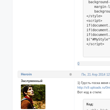
 background-
    margin-l
    backgrou
</style>

<script>

if(document.
if(document.
if(document.
$("#MyStyle"
</script>
0
Heroin
Пн, 21 Апр 2014 12
Заслуженный
1) Грусть-тоска меня
http://s9.uploads.ru/
Вот код в стиле:
Код: