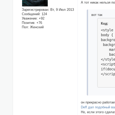
А тот никак нельзя п
Зарегистрирован
: Вт, 9 Июл 2013
Сообщений:
124
вот так
Уважение:
+92
Позитив:
+76
Код:
Пол:
Женский
<style 
body {

backgr
 backgr
    mar
    bac
</style
<script
if(doc
</scri
он прекрасно работае
Deff дал подобный ва
Но, если этого сделат