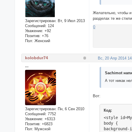
Желательно, чтобы и 
разделах те же стили
Зарегистрирован
: Вт, 9 Июл 2013
Сообщений:
124
0
Уважение:
+92
Позитив:
+76
Пол:
Женский
kolobdur74
Вс, 20 Апр 2014 14
...
Sachimot напи
А тот никак не
Вот:
Зарегистрирован
: Пн, 6 Сен 2010
Код:
Сообщений:
7752
<style id=My
Уважение:
+6313
body {

Позитив:
+6823
background-i
Пол:
Мужской