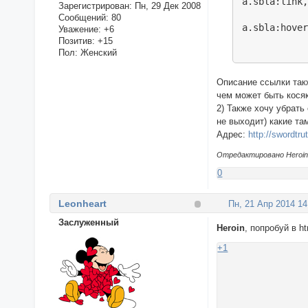
a.sbla:link,
Зарегистрирован
: Пн, 29 Дек 2008
Сообщений:
80
a.sbla:hove
Уважение:
+6
Позитив:
+15
Пол:
Женский
Описание ссылки такж
чем может быть кося
2) Также хочу убрать
не выходит) какие та
Адрес:
http://swordtrut
Отредактировано Heroin (
0
Leonheart
Пн, 21 Апр 2014 14
Заслуженный
Heroin
, попробуй в h
+1