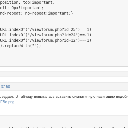
position: top!important;

eft: 0px!important;

nd-repeat: no-repeat!important;}

URL.indexOf("/viewforum.php?id=25")==-1) 

URL.indexOf("/viewforum.php?id=24")==-1) 

URL.indexOf("/viewforum.php?id=12")==-1) 

).replaceWith("");

:37:50
 съедает. В таблицу попыталась вставить симпатичную навигацию подобн
0mFBc.png