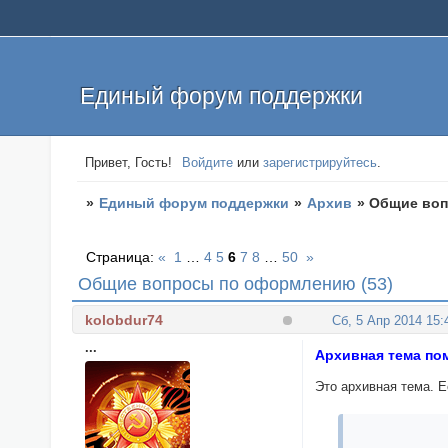
Единый форум поддержки
Привет, Гость!
Войдите
или
зарегистрируйтесь
.
»
Единый форум поддержки
»
Архив
»
Общие воп
Страница:
«
1
…
4
5
6
7
8
…
50
»
Общие вопросы по оформлению (53)
kolobdur74
Сб, 5 Апр 2014 15:
...
Архивная тема по
Это архивная тема. 