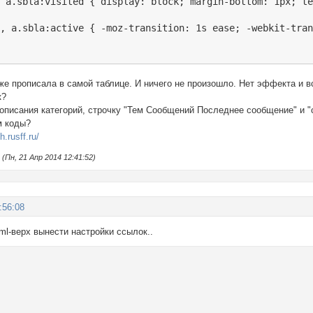
 a.sbla:visited { display: block; margin-bottom: 1px; te
r, a.sbla:active { -moz-transition: 1s ease; -webkit-tra
е прописала в самой таблице. И ничего не произошло. Нет эффекта и все
к?
 описания категорий, строчку "Тем Сообщений Последнее сообщение" и "с
м коды?
h.rusff.ru/
Пн, 21 Апр 2014 12:41:52)
:56:08
tml-верх вынести настройки ссылок..