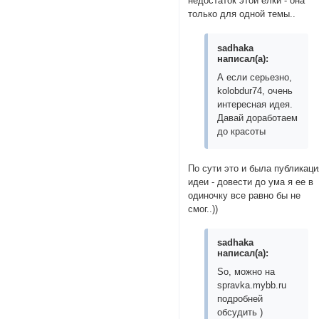
недостаток этой ёлки - она
только для одной темы..
sadhaka
написал(а):
А если серьезно,
kolobdur74, очень
интересная идея.
Давай доработаем
до красоты
По сути это и была публикаци
идеи - довести до ума я ее в
одиночку все равно бы не
смог..))
sadhaka
написал(а):
So, можно на
spravka.mybb.ru
подробней
обсудить )