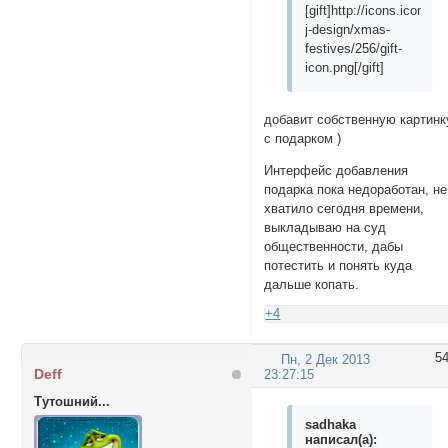
[gift]http://icons.iconar
}

j-design/xmas-
festives/256/gift-
.spoiler > in
icon.png[/gift]
display: none;
}

добавит собственную картинк
.spoiler > in
с подарком )
background: u
display: inlin
Интерфейс добавления
z-index: 1;

подарка пока недоработан, не
}

хватило сегодня времени,
выкладываю на суд
.spoiler > in
общественности, дабы
display: none;
потестить и понять куда
}

дальше копать.
+4
.spoiler > in
cursor: pointe
border-color:
5
Пн, 2 Дек 2013
Deff
border-style:
23:27:15
background: t
Тутошний...
position: rel
sadhaka
z-index: 2;

написал(а):