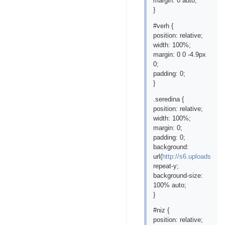
margin: 0 auto;
}
#verh {
position: relative;
width: 100%;
margin: 0 0 -4.9px
0;
padding: 0;
}
.seredina {
position: relative;
width: 100%;
margin: 0;
padding: 0;
background:
url(
http://s6.uploads.ru/
repeat-y;
background-size:
100% auto;
}
#niz {
position: relative;