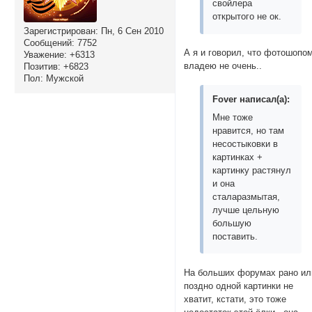
свойлера
открытого не ок.
Зарегистрирован
: Пн, 6 Сен 2010
Сообщений:
7752
А я и говорил, что фотошопо
Уважение:
+6313
владею не очень..
Позитив:
+6823
Пол:
Мужской
Fover написал(а):
Мне тоже
нравится, но там
несостыковки в
картинках +
картинку растянул
и она
сталаразмытая,
лучше цельную
большую
поставить.
На больших форумах рано ил
поздно одной картинки не
хватит, кстати, это тоже