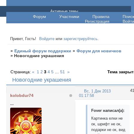
Единый форум поддержки
Активные темы
Форум
Участники
Правила
Поис
Регистрация
Войт
Привет, Гость!
Войдите
или
зарегистрируйтесь
.
»
Единый форум поддержки
»
Форум для новичков
»
Новогодние украшения
Страница:
«
1
2
3
4
5
…
51
»
Тема закрыт
Новогодние украшения
4
Вс, 1 Дек 2013
kolobdur74
01:17:58
...
Fover написал(а):
Картинка елки не
ок, шрифт не ок,
подарки не ок, вид