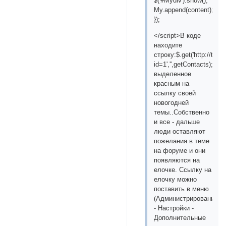
$('#Mydiv').show();
My.append(content);
});
</script>В коде
находите
строку:$.get('http://tes
id=1','',getContacts);За
выделенное
красным на
ссылку своей
новогодней
темы..Собственно
и все - дальше
люди оставляют
пожелания в теме
на форуме и они
появляются на
елочке. Ссылку на
елочку можно
поставить в меню
(Администрирование
- Настройки -
Дополнительные