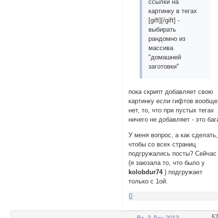
ссылки на
картинку в тегах
[gift][/gift] -
выбирать
рандомно из
массива
"домашней
заготовки"
пока скрипт добавляет свою
картинку если гифтов вообще
нет, то, что при пустых тегах
ничего не добавляет - это баг
У меня вопрос, а как сделать
чтобы со всех страниц
подгружались посты? Сейчас
(я заюзала то, что было у
kolobdur74
) подгружает
только с 1ой.
0
5