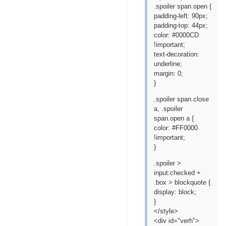
.spoiler span.open {
padding-left: 90px;
padding-top: 44px;
color: #0000CD
!important;
text-decoration:
underline;
margin: 0;
}
.spoiler span.close
a, .spoiler
span.open a {
color: #FF0000
!important;
}
.spoiler >
input:checked +
.box > blockquote {
display: block;
}
</style>
<div id="verh">