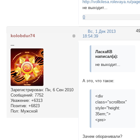
http://volkilesa.rolevaya.ru/pag
не выходит...
0
4
Вс, 1 Дек 2013
kolobdur74
18:54:39
...
ЛаскаКВ
написал(а):
не выходит...
А это, что такое:
Зарегистрирован
: Пн, 6 Сен 2010
Сообщений:
7752
<div
Уважение:
+6313
class="scrollbox"
Позитив:
+6823
style="height:
Пол:
Мужской
35em;">
<pre>
Зачем оборачивали?