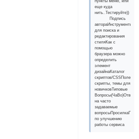
пункты меню, или
еще куда
нить..Тестируйте))
Подпись
автораИнструменты
для поиска и
редактирования
стиляКак с
помощью
браузера можно
определить
элемент
дизайнаКаталог
скриптов/CSSПолезны
скрипты, темы для
новичковТиповые
Вопросы(ЧаВо)Ответы
на часто
задаваемые
вопросыПросилкаПрос
по улучшению
работы сервиса