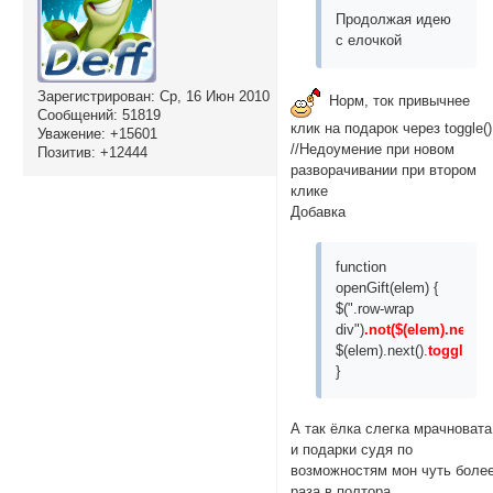
margin: 0;

Продолжая идею
opacity:0;

с елочкой
left:-5%;

}

Зарегистрирован
: Ср, 16 Июн 2010
Норм, ток привычнее
input:not([ty
Сообщений:
51819
box-sizing: b
клик на подарок через toggle()
Уважение:
+15601
}

//Недоумение при новом
Позитив:
+12444
.spoiler span
разворачивании при втором
padding-left:
клике
padding-top: 4
Добавка
color: #0000C
text-decorati
function
margin: 0;

openGift(elem) {
}

$(".row-wrap
div")
.not($(elem).next())
.spoiler span
$(elem).next().
toggle
("s
color: #FF000
}
}

.spoiler > in
А так ёлка слегка мрачновата
display: block
и подарки судя по
}

возможностям мон чуть боле
</style>

раза в полтора