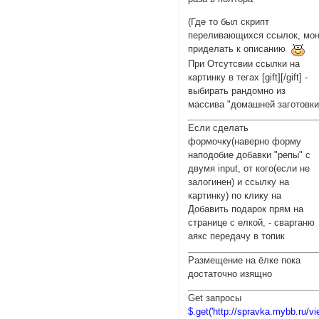
<div id="verh
<div class="s
(Где то был скрипт
<div id="stat
переливающихся ссылок, мо
</div>

приделать к описанию
<div id="niz"
При Отсутсвии ссылки на
</div>

картинку в тегах [gift][/gift] -
выбирать рандомно из
<script type=
массива "домашней заготовки
$(document).r
Если сделать
$.get('http:/
формочку(наверно форму
function getC
наподобие добавки "репы" с
var users = $
двумя input, от кого(если не
$(data).find(
залогинен) и ссылку на
var JName=$(t
картинку) по клику на
var Jauthor=$
Добавить подарок прям на
users.append(
странице с елкой, - сварганю
аякс передачу в топик
$('#pun-title
$('#pun').show
Размещение на ёлке пока
$('#pun-main'
достаточно изящно
$('head').fin
var My = $('#
Get запросы
My.append(con
$.get('http://spravka.mybb.ru/v
});
