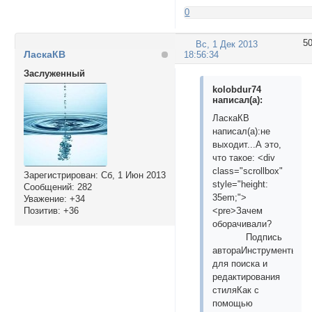
0
5
Вс, 1 Дек 2013
ЛаскаКВ
18:56:34
Заслуженный
kolobdur74
написал(а):
ЛаскаКВ
написал(а):не
выходит...А это,
что такое: <div
class="scrollbox"
Зарегистрирован
: Сб, 1 Июн 2013
style="height:
Сообщений:
282
35em;">
Уважение:
+34
Позитив:
+36
<pre>Зачем
оборачивали?
Подпись
автораИнструменты
для поиска и
редактирования
стиляКак с
помощью