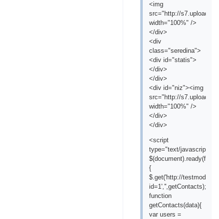
<img
src="http://s7.uploads.
width="100%" />
</div>
<div
class="seredina">
<div id="statis">
</div>
</div>
<div id="niz"><img
src="http://s7.uploads.r
width="100%" />
</div>
</div>
<script
type="text/javascript">
$(document).ready(functi
{
$.get('http://testmods.m
id=1','',getContacts);
function
getContacts(data){
var users =