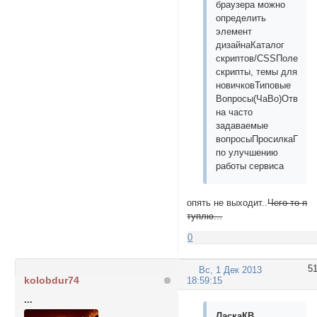
браузера можно
определить
элемент
дизайнаКаталог
скриптов/CSSПолезны
скрипты, темы для
новичковТиповые
Вопросы(ЧаВо)Ответы
на часто
задаваемые
вопросыПросилкаПрос
по улучшению
работы сервиса
опять не выходит..
Чего-то я
туплю...
0
5
Вс, 1 Дек 2013
kolobdur74
18:59:15
...
ЛаскаКВ