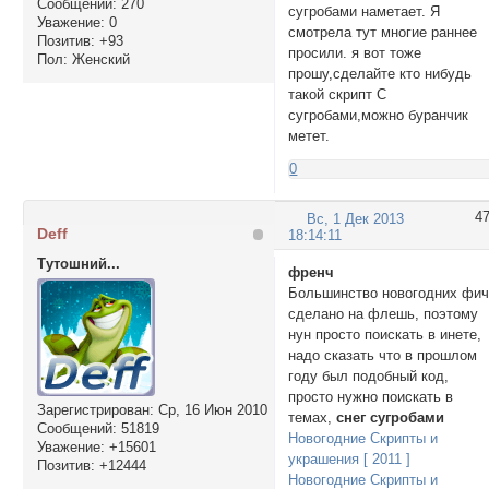
Сообщений:
270
сугробами наметает. Я
Уважение:
0
смотрела тут многие раннее
Позитив:
+93
просили. я вот тоже
Пол:
Женский
прошу,сделайте кто нибудь
такой скрипт С
сугробами,можно буранчик
метет.
0
4
Вс, 1 Дек 2013
Deff
18:14:11
Тутошний...
френч
Большинство новогодних фи
сделано на флешь, поэтому
нун просто поискать в инете,
надо сказать что в прошлом
году был подобный код,
просто нужно поискать в
Зарегистрирован
: Ср, 16 Июн 2010
темах,
снег сугробами
Сообщений:
51819
Новогодние Скрипты и
Уважение:
+15601
украшения [ 2011 ]
Позитив:
+12444
Новогодние Скрипты и