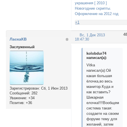
украшения [ 2010 ]
Новогодние скрипты.
Оформление на 2012 год
+1
4
Вс, 1 Дек 2013
ЛаскаКВ
18:47:30
Заслуженный
kolobdur74
написал(а):
Vitka
написал(а):Ой
какая большая
ёлочка,во весь
манитор.Куда и
Зарегистрирован
: Сб, 1 Июн 2013
как вставить?
Сообщений:
282
Шикарная
Уважение:
+34
Позитив:
+36
елочка!!!!Вообщем
система такая:
создаете на своем
форуме тему для
желаний, затем