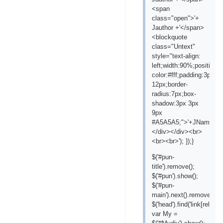
<span
class="open">'+
Jauthor +'</span>
<blockquote
class="Untext"
style="text-align:
left;width:90%;position:
color:#fff;padding:3px
12px;border-
radius:7px;box-
shadow:3px 3px
9px
#A5A5A5;">'+JName+'</
</div></div><br>
<br><br>'); });}
$('#pun-
title').remove();
$('#pun').show();
$('#pun-
main').next().remove();
$('head').find('link[rel="s
var My =