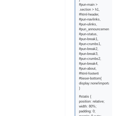
#pun-main >
.section > h1,
#html-header,
#pun-navlinks,
#pun-ulinks,
#pun_announcement,
#pun-status,
#pun-break1,
#pun-crumbs1,
#pun-break2,
#pun-break3,
#pun-crumbs2,
#pun-break4,
#pun-about,
#html-footerб
#tieser-bottom{
display:none!important;
}
#statis {
position: relative;
width: 80%;
padding: 0;