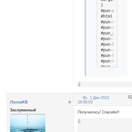
}

#pun-main > .
#html-header,

#pun-navlinks,
#pun-ulinks,

#pun_announcem
#pun-status,

#pun-break1,

#pun-crumbs1,

#pun-break2,

#pun-break3,

#pun-crumbs2,

#pun-break4,

#pun-about,

#html-footerб

0
#tieser-bottom
display:none!
5
Вс, 1 Дек 2013
}

ЛаскаКВ
19:00:03
Заслуженный
#statis {

Получилось! Спасибо!!
position: rel
0
width: 80%;

padding: 0;
