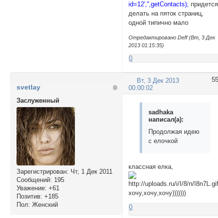
id=12','',getContacts);
придетс
делать на пяток страниц,
</script>
одной типично мало
Отредактировано Deff (Вт, 3 Дек
2013 01:15:35)
0
5
Вт, 3 Дек 2013
svetlay
00:00:02
Заслуженный
sadhaka
написал(а):
Продолжая идею
с елочкой
классная елка,
Зарегистрирован
: Чт, 1 Дек 2011
Сообщений:
195
Уважение:
+61
хочу,хочу,хочу)))))))
Позитив:
+185
Пол:
Женский
0