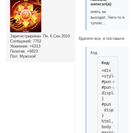
написал(а):
опять не
выходит..Чего-то я
туплю...
Зарегистрирован
: Пн, 6 Сен 2010
Удалите все, и поставьте:
Сообщений:
7752
Уважение:
+6313
Позитив:
+6823
Код
Пол:
Мужской
Код:
<div id=Mydiv
<style>

#pun-main >di
#pun-pages >*
display:none!
}

#pun {

 display:none;
}

html, body,

body *{

margin: 0; pa