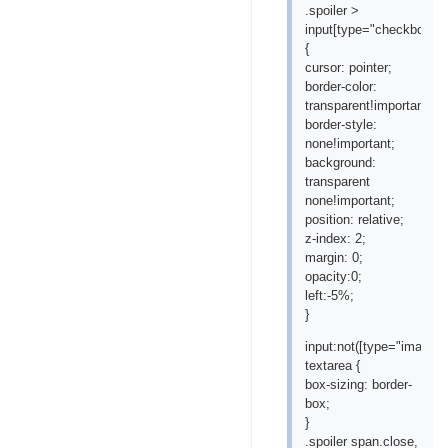
.spoiler >
input[type="checkbox"]
{
cursor: pointer;
border-color:
transparent!important;
border-style:
none!important;
background:
transparent
none!important;
position: relative;
z-index: 2;
margin: 0;
opacity:0;
left:-5%;
}
input:not([type="image"])
textarea {
box-sizing: border-
box;
}
.spoiler span.close,