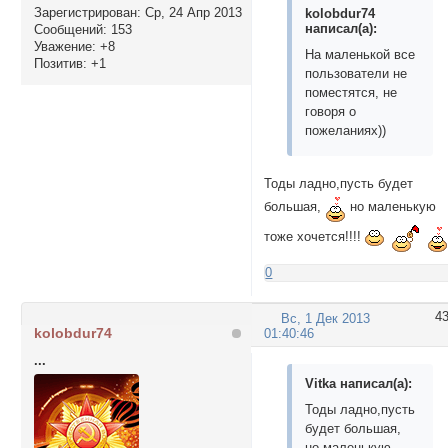
Зарегистрирован
: Ср, 24 Апр 2013
kolobdur74
написал(а):
Сообщений:
153
Уважение:
+8
На маленькой все
Позитив:
+1
пользователи не
поместятся, не
говоря о
пожеланиях))
Тоды ладно,пусть будет
большая,
но маленькую
тоже хочется!!!!
0
4
Вс, 1 Дек 2013
kolobdur74
01:40:46
...
Vitka написал(а):
Тоды ладно,пусть
будет большая,
но маленькую