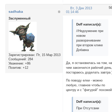
5
Вт, 3 Дек 2013
sadhaka
01:14:46
Заслуженный
Deff написал(а):
//Недоумение при
новом
разворачивании
при втором клике
Добавка
Зарегистрирован
: Пт, 15 Мар 2013
Сообщений:
284
Да, я остановилась на том, н
Уважение:
+86
чем закончился рабочий день
Позитив:
+12
постараюсь доделать завтра 
По поводу елки - можно
любую, главное чтобы по
центру и с "фигурой" похожей
Deff написал(а):
При Отсутсвии