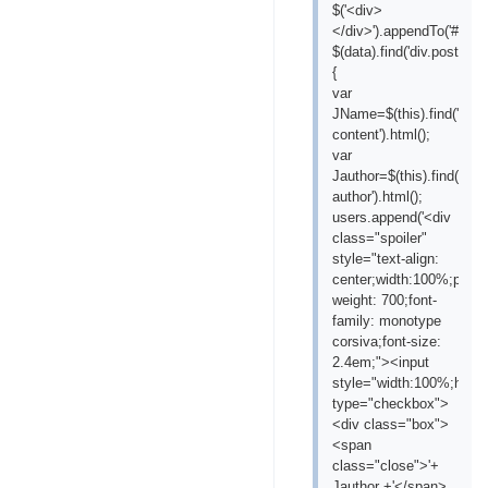
$('<div>
</div>').appendTo('#statis
$(data).find('div.post').e
{
var
JName=$(this).find('div.p
content').html();
var
Jauthor=$(this).find('.pa-
author').html();
users.append('<div
class="spoiler"
style="text-align:
center;width:100%;positi
weight: 700;font-
family: monotype
corsiva;font-size:
2.4em;"><input
style="width:100%;heigh
type="checkbox">
<div class="box">
<span
class="close">'+
Jauthor +'</span>