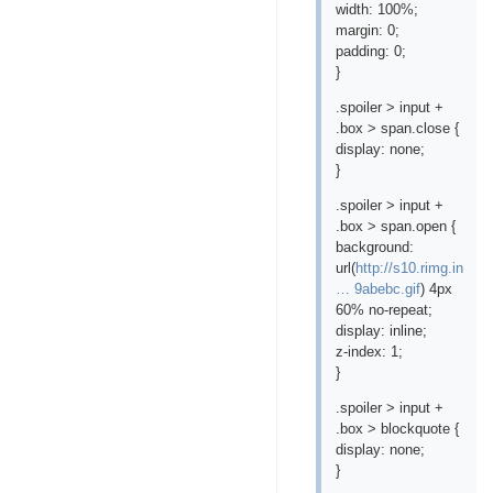
width: 100%;
margin: 0;
padding: 0;
}
.spoiler > input +
.box > span.close {
display: none;
}
.spoiler > input +
.box > span.open {
background:
url(
http://s10.rimg.info
… 9abebc.gif
) 4px
60% no-repeat;
display: inline;
z-index: 1;
}
.spoiler > input +
.box > blockquote {
display: none;
}