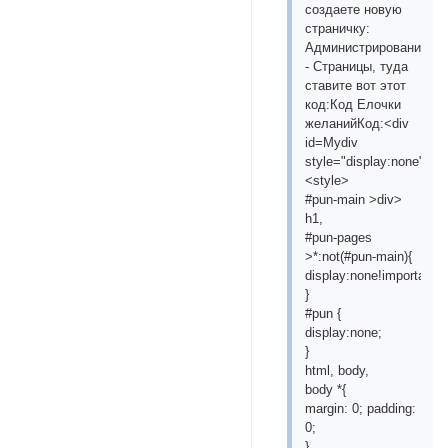
создаете новую
страничку:
Администрирование
- Страницы, туда
ставите вот этот
код:Код Елочки
желанийКод:<div
id=Mydiv
style="display:none">
<style>
#pun-main >div>
h1,
#pun-pages
>*:not(#pun-main){
display:none!important;
}
#pun {
display:none;
}
html, body,
body *{
margin: 0; padding:
0;
}