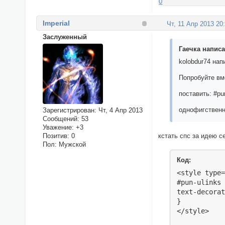
0
   for(
      
Imperial
Чт, 11 Апр 2013 20
       
   }

Заслуженный
}

Гаечка написа
functio
kolobdur74 нап
   circ
   prin
Попробуйте вм
} 

functio
поставить: #pun
   circ
однофигственн
   prin
Зарегистрирован
: Чт, 4 Апр 2013
Сообщений:
53
}

Уважение:
+3
print()
кстать спс за идею се
Позитив:
0
</scri
Пол:
Мужской
Код:
<style type=
#pun-ulinks 
text-decorat
}

</style>