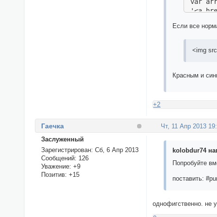
var arr
'<a hr
'<a hr
Если все норма
'<a hr
'<a hr
'<a hr
<img sr
'<a hr
'<a hr
'<a hr
Красным и син
'<a hr
'<a hr
circula
+2
circula
circula
Гаечка
Чт, 11 Апр 2013 19
for(var
Заслуженный
  circ
  circu
Зарегистрирован
: Сб, 6 Апр 2013
kolobdur74 на
  circu
Сообщений:
126
Попробуйте вм
Уважение:
+9
}

Позитив:
+15
// коли
поставить: #pun
var cit
var it 
однофигственно. не 
functio
   var 