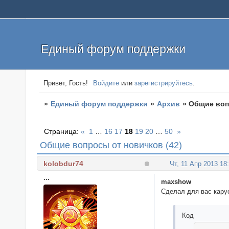
Единый форум поддержки
Привет, Гость!
Войдите
или
зарегистрируйтесь
.
»
Единый форум поддержки
»
Архив
»
Общие воп
Страница:
«
1
…
16
17
18
19
20
…
50
»
Общие вопросы от новичков (42)
kolobdur74
Чт, 11 Апр 2013 18
...
maxshow
Сделал для вас карус
Код