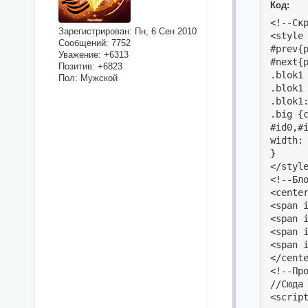
Код:
<!--Скр
Зарегистрирован
: Пн, 6 Сен 2010
<style 
Сообщений:
7752
#prev{
Уважение:
+6313
#next{
Позитив:
+6823
.blok1
Пол:
Мужской
.blok1
.blok1:
.big {c
#id0,#i
width: 
}

</style
<!--Бло
<center
<span 
<span i
<span i
<span 
</cente
<!--Про
//Сюда 
<script