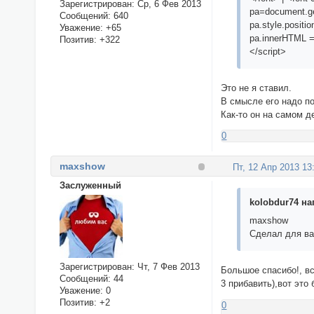
Зарегистрирован
: Ср, 6 Фев 2013
pa=document.ge
Сообщений:
640
pa.style.positio
Уважение:
+65
pa.innerHTML = 
Позитив:
+322
</script>
Это не я ставил.
В смысле его надо п
Как-то он на самом де
0
maxshow
Пт, 12 Апр 2013 13
Заслуженный
kolobdur74 на
maxshow
Сделал для вас
Зарегистрирован
: Чт, 7 Фев 2013
Большое спасибо!, вс
Сообщений:
44
3 прибавить),вот это
Уважение:
0
Позитив:
+2
0