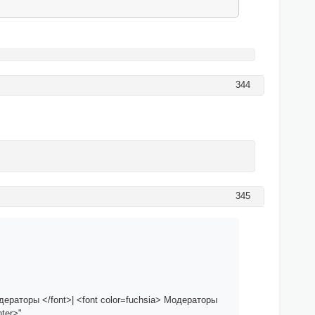
344
345
дераторы </font>| <font color=fuchsia> Модераторы
nter>"