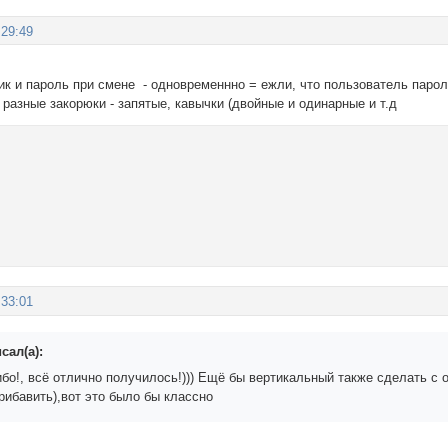
:29:49
ик и пароль при смене - одновременнно = ежли, что пользователь паро
х разные закорюки - запятые, кавычки (двойные и одинарные и т.д
:33:01
сал(а):
бо!, всё отлично получилось!))) Ещё бы вертикальный также сделать с 
рибавить),вот это было бы классно