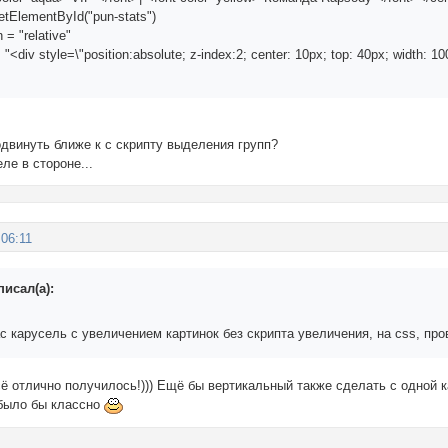
tElementById("pun-stats")
n = "relative"
"<div style=\"position:absolute; z-index:2; center: 10px; top: 40px; width:
одвинуть ближе к с скрипту выделения групп?
ле в стороне...
:06:11
писал(а):
 карусель с увеличением картинок без скрипта увеличения, на css, пров
ё отлично получилось!))) Ещё бы вертикальный также сделать с одной 
 было бы классно