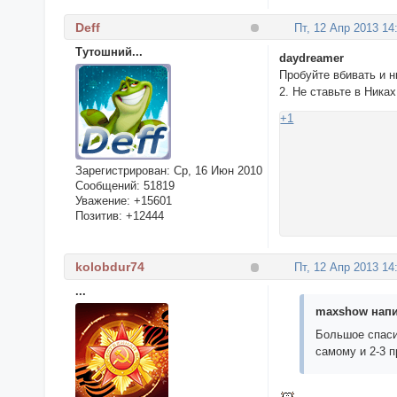
Deff
Пт, 12 Апр 2013 14
Тутошний...
daydreamer
Пробуйте вбивать и н
2. Не ставьте в Ника
+1
Зарегистрирован
: Ср, 16 Июн 2010
Сообщений:
51819
Уважение:
+15601
Позитив:
+12444
kolobdur74
Пт, 12 Апр 2013 14
...
maxshow напи
Большое спаси
самому и 2-3 п