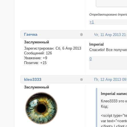
Отредактировано Imperial
+1
Гаечка
Чт, 11 Апр 2013 21
Заслуженный
Imperial
Зарегистрирован
: Сб, 6 Апр 2013
Спасибо! Все получи
Сообщений:
126
Уважение:
+9
0
Позитив:
+15
kleo3333
Пт, 12 Апр 2013 09
Заслуженный
Imperial напис
Клео3333 это к
Код:
<script type="te
var text="<cen
</font> | <font