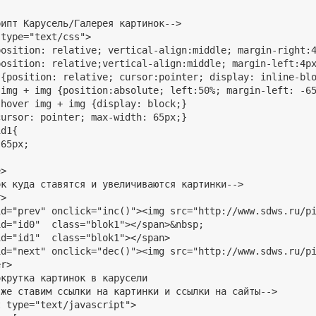
ипт Карусель/Галерея картинок-->

type="text/css">

position: relative; vertical-align:middle; margin-right:4
position: relative;vertical-align:middle; margin-left:4px
 {position: relative; cursor:pointer; display: inline-blo
 img + img {position:absolute; left:50%; margin-left: -65
hover img + img {display: block;}

ursor: pointer; max-width: 65px;}

d1{

65px;

>

к куда ставятся и увеличиваются картинки-->

>

id="prev" onclick="inc()"><img src="http://www.sdws.ru/pi
d="id0"  class="blok1"></span>&nbsp;

d="id1"  class="blok1"></span>

id="next" onclick="dec()"><img src="http://www.sdws.ru/pi
r>

крутка картинок в карусели

же ставим ссылки на картинки и ссылки на сайты-->

 type="text/javascript">
