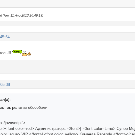
 (Чт, 11 Апр 2013 20:49:19)
:45:54
лось!!!
:05:38
ал(а):
ак так релатив обособили
xt/javascript">
ter><font color=red> Администраторы </font>| <font color=Lime> Супер Мо
 color=aqua> VIP </font>| <font color=yellow> Команда Rapsody </font></ce