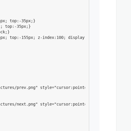
px; top:-35px;}

; top:-35px;}

ck;}

px; top:-155px; z-index:100; display: none;}

ctures/prev.png" style="cursor:pointer" width="10" heigh
ctures/next.png" style="cursor:pointer" width="10" heigh