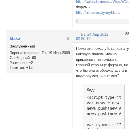
http://uploads.ru/i/z/a/W/zaWCu
#pun-main #pun-cat
Форум -
background: url(ht
http://alchemistry.mybb.ru/
height: 70px;

width: 414px;

0
}

#pun-main #pun-cat
8
Вт, 24 Апр 2012
background: url(ht
Maka
02:50:11
height: 70px;

Заслуженный
width: 414px;

Помогите пожалуйста, как эт
}

Зарегистрирован
: Пт, 19 Июн 2009
боковую панель можно
Сообщений:
60
</style>
прикрепить не только к
Уважение:
+2
главной странице форума, но
Позитив:
+12
что бы она отображалась и в
подфорумах, и в темах?
Код:
<script type="text
var news = new Arra
news.push(new Array
news.push(new Array
var mynews = "";
