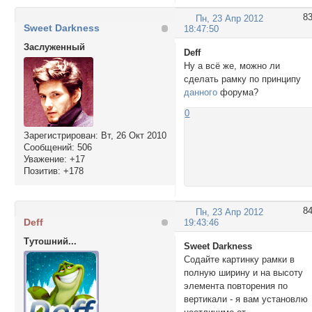
8
Пн, 23 Апр 2012
Sweet Darkness
18:47:50
Заслуженный
Deff
Ну а всё же, можно ли
сделать рамку по принципу
данного
форума?
0
Зарегистрирован
: Вт, 26 Окт 2010
Сообщений:
506
Уважение:
+17
Позитив:
+178
8
Пн, 23 Апр 2012
Deff
19:43:46
Тутошний...
Sweet Darkness
Содайте картинку рамки в
полную ширину и на высоту
элемента повторения по
вертикали - я вам установлю