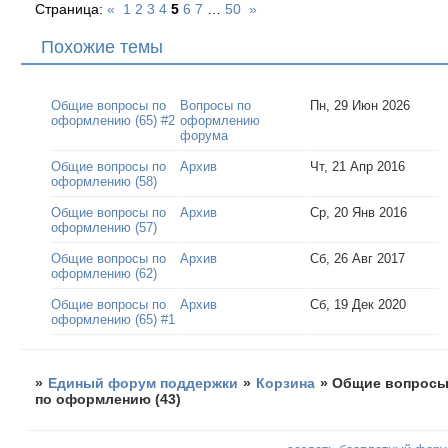
Страница:
«
1
2
3
4
5
6
7
…
50
»
width: 414px;

}

Похожие темы
#pun-main #pun-cat
background: url(ht
height: 70px;

Общие вопросы по
Вопросы по
Пн, 29 Июн 2026
width: 414px;

оформлению (65) #2
оформлению
}

форума
#pun-main #pun-cat
Общие вопросы по
Архив
Чт, 21 Апр 2016
background: url(ht
оформлению (58)
height: 70px;

width: 414px;

Общие вопросы по
Архив
Ср, 20 Янв 2016
}

оформлению (57)
#pun-main #pun-cat
Общие вопросы по
Архив
Сб, 26 Авг 2017
background: url(ht
оформлению (62)
height: 70px;

width: 414px;

Общие вопросы по
Архив
Сб, 19 Дек 2020
оформлению (65) #1
}

</style>
»
Единый форум поддержки
»
Корзина
»
Общие вопрос
по оформлению (43)