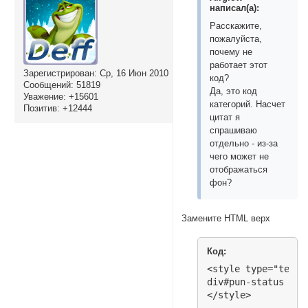
написал(а):
Расскажите,
пожалуйста,
почему не
работает этот
Зарегистрирован
: Ср, 16 Июн 2010
код?
Сообщений:
51819
Да, это код
Уважение:
+15601
категорий. Насчет
Позитив:
+12444
цитат я
спрашиваю
отдельно - из-за
чего может не
отображаться
фон?
Замените HTML верх
Код:
<style type="text/c
div#pun-status p.c
</style>
