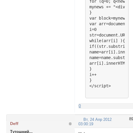
for (q=0; q<news.l
mynews += "<div cl
}

var block=mynews;

var arr=document.g
i=0

str=document.URL

while(arr[i] ){

if((str.substring(
name=arr[i].innerHT
name=name.substring
arr[i].innerHTML="
}

i++

}

</script>
0
8
Вт, 24 Апр 2012
Deff
03:00:19
Тутошний...