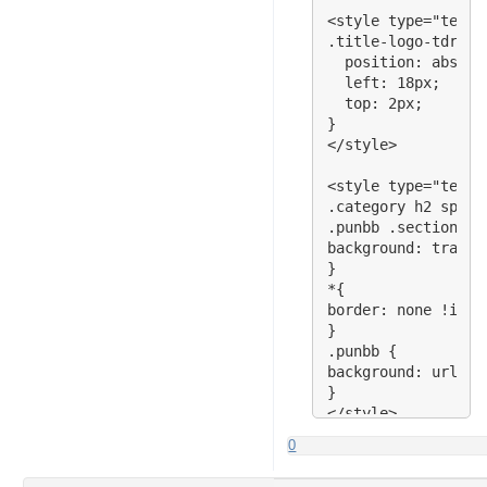
<style type="text/c
.title-logo-tdr a,
  position: absolut
  left: 18px;

  top: 2px;

}

</style>

<style type="text/c
.category h2 span 
.punbb .section .c
background: transp
}

*{

border: none !impor
}

.punbb {

background: url(ht
}

</style>

0
<style type="text/c
#pun-title table, 