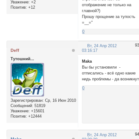
Уважение:
+2
отображение не только на
Позитив:
+12
главной?)
Прошу прощение за тупость
=__="
0
9
Вт, 24 Апр 2012
Deff
03:16:17
Тутошний...
Maka
Вы бы установили -
отписались - всё одно какие
нидь проблемы - да возникну
0
Зарегистрирован
: Ср, 16 Июн 2010
Сообщений:
51819
Уважение:
+15601
Позитив:
+12444
9
Вт, 24 Апр 2012