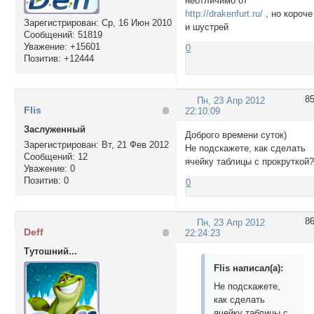
неотличимо от
http://drakenfurt.ru/
, но короче
Зарегистрирован
: Ср, 16 Июн 2010
и шустрей
Сообщений:
51819
Уважение:
+15601
0
Позитив:
+12444
8
Пн, 23 Апр 2012
Flis
22:10:09
Заслуженный
Доброго времени суток)
Зарегистрирован
: Вт, 21 Фев 2012
Не подскажете, как сделать
Сообщений:
12
ячейку таблицы с прокруткой
Уважение:
0
Позитив:
0
0
8
Пн, 23 Апр 2012
Deff
22:24:23
Тутошний...
Flis написал(а):
Не подскажете,
как сделать
ячейку таблицы с