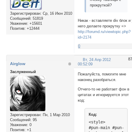
прокруткой?
Зарегистрирован
: Ср, 16 Июн 2010
Сообщений:
51819
Никак - вставляете div блок и
Уважение:
+15601
него делаете прокрутку =>
Позитив:
+12444
http://forumd.ru/viewtopic.php?
id=2174
0
8
Вт, 24 Апр 2012
Airglow
00:52:09
Заслуженный
Пожалуйста, помогите мне
наконец разобраться.
Отчего-то не работает фон в
цитатах и игнорируется этот
код:
Код:
Зарегистрирован
: Пн, 1 Мар 2010
Сообщений:
95
<style>

Уважение:
0
#pun-main #pun-cat
Позитив:
+1