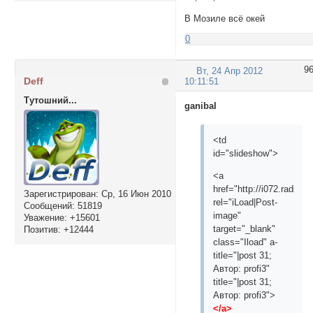
В Мозиле всё окей
0
9
Вт, 24 Апр 2012
Deff
10:11:51
Тутошний...
ganibal
<td
id="slideshow">
<a
href="http://i072.radika
Зарегистрирован
: Ср, 16 Июн 2010
rel="iLoad|Post-
Сообщений:
51819
image"
Уважение:
+15601
target="_blank"
Позитив:
+12444
class="Iload" a-
title="|post 31;
Aвтор: profi3"
title="|post 31;
Aвтор: profi3">
</a>