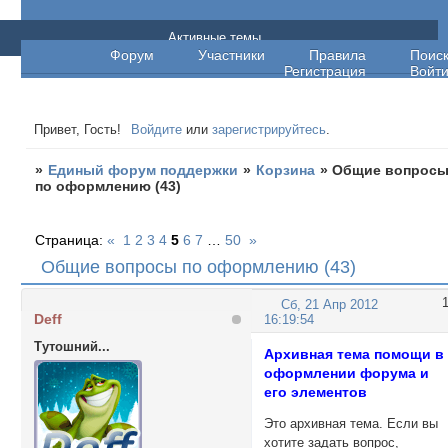
Единый форум поддержки
Активные темы
Форум
Участники
Правила
Поис
Регистрация
Войт
Привет, Гость!
Войдите
или
зарегистрируйтесь
.
»
Единый форум поддержки
»
Корзина
»
Общие вопрос
по оформлению (43)
Страница:
«
1
2
3
4
5
6
7
…
50
»
Общие вопросы по оформлению (43)
Сб, 21 Апр 2012
Deff
16:19:54
Тутошний...
Архивная тема помощи в
оформлении форума и
его элементов
Это архивная тема. Если вы
хотите задать вопрос,