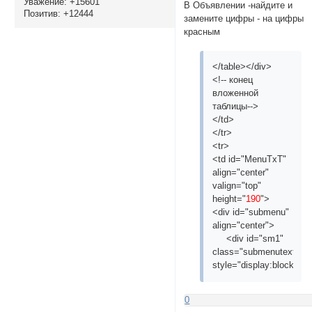
Уважение:
+15601
В Объявлении -найдите и
Позитив:
+12444
замените цифры - на цифры
красным
</table></div>
<!-- конец
вложенной
таблицы-->
</td>
</tr>
<tr>
<td id="MenuTxT"
align="center"
valign="top"
height="
190
">
<div id="submenu"
align="center">
<div id="sm1"
class="submenutext"
style="display:block;">
0