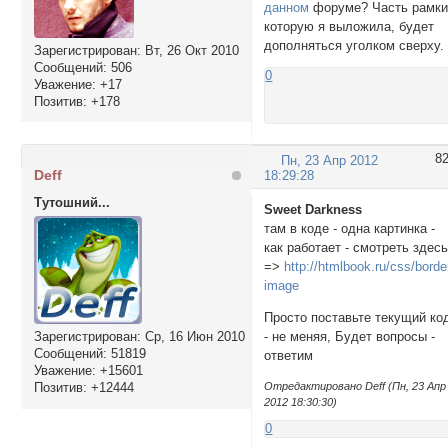
данном
форуме? Часть рамки
которую я выложила, будет
дополняться уголком сверху.
Зарегистрирован
: Вт, 26 Окт 2010
Сообщений:
506
0
Уважение:
+17
Позитив:
+178
8
Пн, 23 Апр 2012
Deff
18:29:28
Тутошний...
Sweet Darkness
там в коде - одна картинка -
как работает - смотреть здес
=>
http://htmlbook.ru/css/borde
image
Просто поставьте текущий ко
Зарегистрирован
: Ср, 16 Июн 2010
- не меняя, Будет вопросы -
Сообщений:
51819
ответим
Уважение:
+15601
Позитив:
+12444
Отредактировано Deff (Пн, 23 Апр
2012 18:30:30)
0