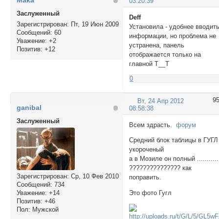
Maka
03:20:39
Заслуженный
Deff
Зарегистрирован
: Пт, 19 Июн 2009
Установила - удобнее вводит
Сообщений:
60
информации, но проблема не
Уважение:
+2
устранена, панель
Позитив:
+12
отображается только на
главной Т__Т
0
9
Вт, 24 Апр 2012
ganibal
08:58:38
Заслуженный
Всем здрасть.
форум
Средний блок таблицы в ГУГЛ
укороченый
а в Мозиле он полный ...........
??????????????? как
Зарегистрирован
: Ср, 10 Фев 2010
поправить.
Сообщений:
734
Уважение:
+14
Это фото Гугл
Позитив:
+46
Пол:
Мужской