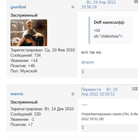
9
Вт, 24 Апр 2012
height: 787px !impo
ganibal
10:56:24
}

</style>

Заслуженный
Deff написал(а):
<td
<style>

id="slideshow">
#pun-main #pun-cat
background: url(ht
height: 70px;

Зарегистрирован
: Ср, 10 Фев 2010
всё так же.
width: 414px;

Сообщений:
734
Уважение:
+14
}

форум
Позитив:
+46
#pun-main #pun-cat
Пол:
Мужской
0
background: url(ht
height: 70px;

width: 414px;

10
Перевести
Вт, 24
}

mania
Апр 2012 10:59:51
#pun-main #pun-cat
background: url(ht
Заслуженный
-----
height: 70px;

Зарегистрирован
: Вт, 14 Дек 2010
width: 414px;

Сообщений:
230
Отредактировано mania (Пт, 8 И
2012 19:51:28)
Уважение:
-1
}

Позитив:
+7
#pun-main #pun-cat
0
background: url(ht
height: 70px;
