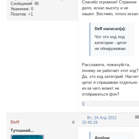
Спасибо огромное! Странное
Сообщений:
95
дело, искал высоту и не
Уважение:
0
нашел. Вестимо, плохо искал
Позитив:
+1
Deff написал(а):
Чот это код под
категории - цитат
не обнаруживаю
Расскажите, пожалуйста,
почему не работает этот код?
Да, это код категорий. Насчет
цитат я спрашиваю отдельно 
из-за чего может не
отображаться фон?
0
9
Вт, 24 Апр 2012
Deff
10:40:19
Тутошний...
Airglow