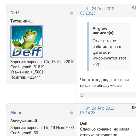
9
Вт, 24 Апр 2012
Deff
03:13:13
Тутошний...
Airglow
написал(а):
Отчего-то не
работает фон в
цитатах и
игнорируется этот
Зарегистрирован
: Ср, 16 Июн 2010
код:
Сообщений:
51819
Уважение:
+15601
Позитив:
+12444
Чот это код под категории -
цитат не обнаруживаю
0
9
Вт, 24 Апр 2012
Maka
03:14:38
Заслуженный
Deff
Зарегистрирован
: Пт, 19 Июн 2009
Спасибо конечно, но какая
Сообщений:
60
строчка отвечает за