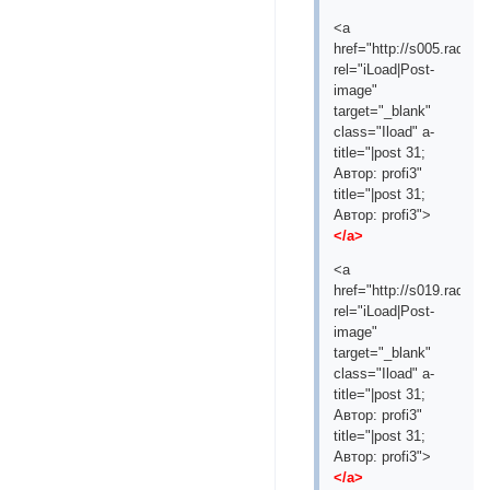
<a
href="http://s005.radika
rel="iLoad|Post-
image"
target="_blank"
class="Iload" a-
title="|post 31;
Aвтор: profi3"
title="|post 31;
Aвтор: profi3">
</a>
<a
href="http://s019.radika
rel="iLoad|Post-
image"
target="_blank"
class="Iload" a-
title="|post 31;
Aвтор: profi3"
title="|post 31;
Aвтор: profi3">
</a>