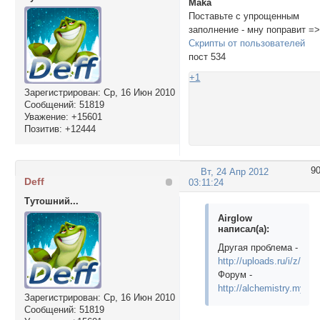
Maka
Поставьте с упрощенным
заполнение - мну поправит =
Скрипты от пользователей
пост 534
+1
Зарегистрирован
: Ср, 16 Июн 2010
Сообщений:
51819
Уважение:
+15601
Позитив:
+12444
9
Вт, 24 Апр 2012
Deff
03:11:24
Тутошний...
Airglow
написал(а):
Другая проблема -
http://uploads.ru/i/z/a/
Форум -
http://alchemistry.mybb.
Зарегистрирован
: Ср, 16 Июн 2010
Сообщений:
51819