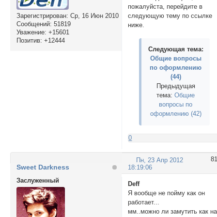
пожалуйста, перейдите в
Зарегистрирован
: Ср, 16 Июн 2010
следующую тему по ссылке
Сообщений:
51819
ниже.
Уважение:
+15601
Позитив:
+12444
Следующая тема:
Общие вопросы
по оформлению
(44)
Предыдущая
тема:
Общие
вопросы по
оформлению (42)
0
8
Пн, 23 Апр 2012
Sweet Darkness
18:19:06
Заслуженный
Deff
Я вообще не пойму как он
работает...
мм..можно ли замутить как н