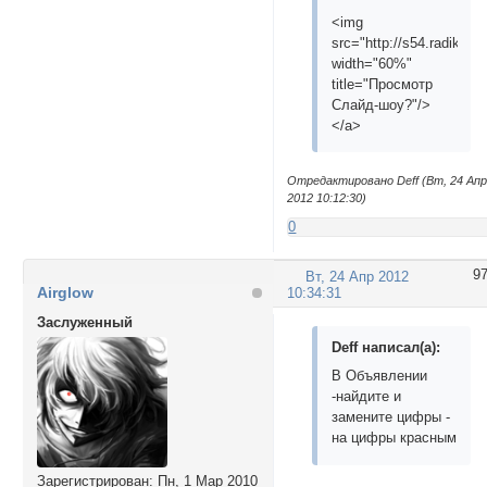
<img
src="http://s54.radikal.
width="60%"
title="Просмотр
Слайд-шоу?"/>
</a>
Отредактировано Deff (Вт, 24 Ап
2012 10:12:30)
0
9
Вт, 24 Апр 2012
Airglow
10:34:31
Заслуженный
Deff написал(а):
В Объявлении
-найдите и
замените цифры -
на цифры красным
Зарегистрирован
: Пн, 1 Мар 2010