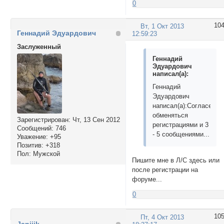
0
10
Вт, 1 Окт 2013
Геннадий Эдуардович
12:59:23
Заслуженный
Геннадий
Эдуардович
написал(а):
Геннадий
Эдуардович
написал(а):Согласен
обменяться
Зарегистрирован
: Чт, 13 Сен 2012
регистрациями и 3
Сообщений:
746
- 5 сообщениями...
Уважение:
+95
Позитив:
+318
Пол:
Мужской
Пишите мне в Л/С здесь или
после регистрации на
форуме...
0
10
Пт, 4 Окт 2013