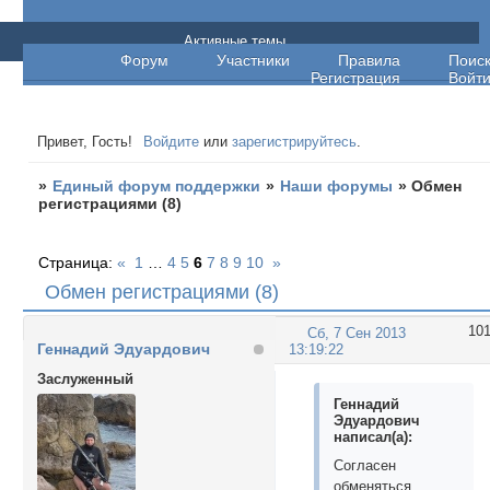
Единый форум поддержки
Активные темы
Форум
Участники
Правила
Поис
Регистрация
Войт
Привет, Гость!
Войдите
или
зарегистрируйтесь
.
»
Единый форум поддержки
»
Наши форумы
»
Обмен
регистрациями (8)
Страница:
«
1
…
4
5
6
7
8
9
10
»
Обмен регистрациями (8)
10
Сб, 7 Сен 2013
Геннадий Эдуардович
13:19:22
Заслуженный
Геннадий
Эдуардович
написал(а):
Согласен
обменяться