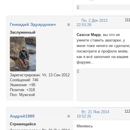
0
11
Пн, 2 Дек 2013
Геннадий Эдуардович
22:53:29
Заслуженный
Саэсси Марр
, вы что не
умеете ставить аватарки, у
меня тоже ничего не сделали
посмотрите в профиле моём,
как я всё заполнил на вашем
форуме...
0
Зарегистрирован
: Чт, 13 Сен 2012
Сообщений:
746
Уважение:
+95
Позитив:
+318
Пол:
Мужской
11
Вт, 21 Янв 2014
Андрей1989
19:52:26
Стремящийся
Меняюсь