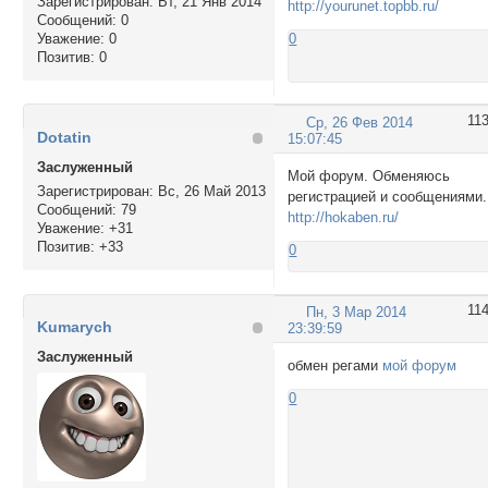
Зарегистрирован
: Вт, 21 Янв 2014
http://yourunet.topbb.ru/
Сообщений:
0
Уважение:
0
0
Позитив:
0
11
Ср, 26 Фев 2014
Dotatin
15:07:45
Заслуженный
Мой форум. Обменяюсь
Зарегистрирован
: Вс, 26 Май 2013
регистрацией и сообщениями.
Сообщений:
79
http://hokaben.ru/
Уважение:
+31
Позитив:
+33
0
11
Пн, 3 Мар 2014
Kumarych
23:39:59
Заслуженный
обмен регами
мой форум
0