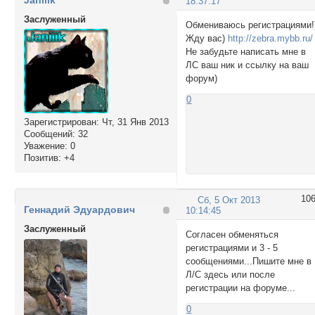
Janiiik
18:37:17
Заслуженный
Обмениваюсь регистрациями!
Жду вас)
http://zebra.mybb.ru/
Не забудьте написать мне в
ЛС ваш ник и ссылку на ваш
форум)
0
Зарегистрирован
: Чт, 31 Янв 2013
Сообщений:
32
Уважение:
0
Позитив:
+4
10
Сб, 5 Окт 2013
Геннадий Эдуардович
10:14:45
Заслуженный
Согласен обменяться
регистрациями и 3 - 5
сообщениями...Пишите мне в
Л/С здесь или после
регистрации на форуме...
0