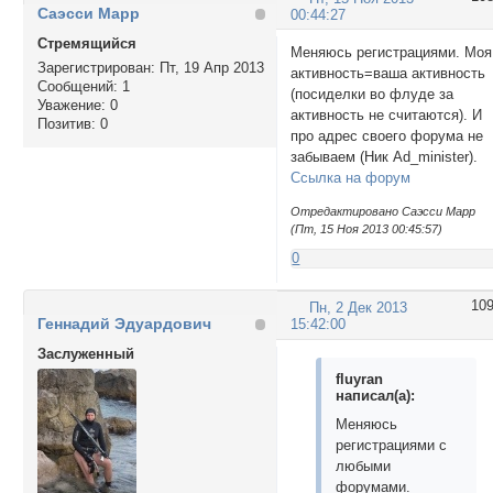
Саэсси Марр
00:44:27
Стремящийся
Меняюсь регистрациями. Моя
Зарегистрирован
: Пт, 19 Апр 2013
активность=ваша активность
Сообщений:
1
(посиделки во флуде за
Уважение:
0
активность не считаются). И
Позитив:
0
про адрес своего форума не
забываем (Ник Ad_minister).
Ссылка на форум
Отредактировано Саэсси Марр
(Пт, 15 Ноя 2013 00:45:57)
0
10
Пн, 2 Дек 2013
Геннадий Эдуардович
15:42:00
Заслуженный
fluyran
написал(а):
Меняюсь
регистрациями с
любыми
форумами.