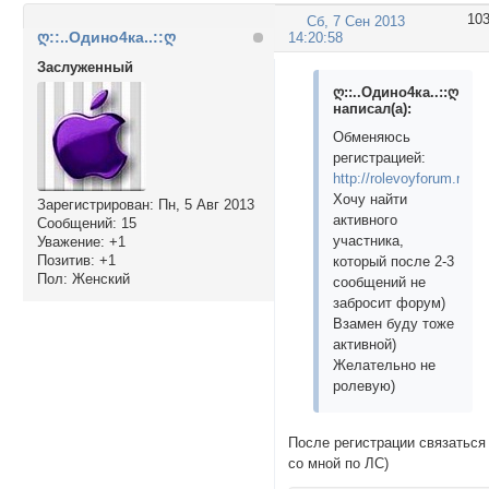
10
Сб, 7 Сен 2013
ღ::..Одино4ка..::ღ
14:20:58
Заслуженный
ღ::..Одино4ка..::ღ
написал(а):
Обменяюсь
регистрацией:
http://rolevoyforum.mybb
Хочу найти
Зарегистрирован
: Пн, 5 Авг 2013
активного
Сообщений:
15
участника,
Уважение:
+1
Позитив:
+1
который после 2-3
Пол:
Женский
сообщений не
забросит форум)
Взамен буду тоже
активной)
Желательно не
ролевую)
После регистрации связаться
со мной по ЛС)