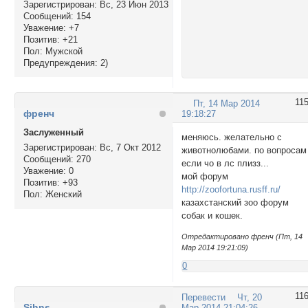
Зарегистрирован
: Вс, 23 Июн 2013
Сообщений:
154
Уважение:
+7
Позитив:
+21
Пол:
Мужской
Предупреждения:
2)
11
Пт, 14 Мар 2014
френч
19:18:27
Заслуженный
меняюсь. желательно с
Зарегистрирован
: Вс, 7 Окт 2012
животнолюбами. по вопросам
Сообщений:
270
если чо в лс плизз...
Уважение:
0
мой форум
Позитив:
+93
http://zoofortuna.rusff.ru/
Пол:
Женский
казахстанский зоо форум
собак и кошек.
Отредактировано френч (Пт, 14
Мар 2014 19:21:09)
0
11
Перевести
Чт, 20
Sihns
Мар 2014 21:04:26