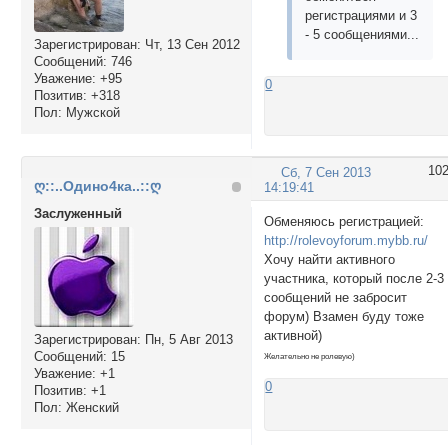
регистрациями и 3
- 5 сообщениями...
Зарегистрирован
: Чт, 13 Сен 2012
Сообщений:
746
Уважение:
+95
0
Позитив:
+318
Пол:
Мужской
10
Сб, 7 Сен 2013
ღ::..Одино4ка..::ღ
14:19:41
Заслуженный
Обменяюсь регистрацией:
http://rolevoyforum.mybb.ru/
Хочу найти активного
участника, который после 2-3
сообщений не забросит
форум) Взамен буду тоже
активной)
Зарегистрирован
: Пн, 5 Авг 2013
Сообщений:
15
Желательно не ролевую)
Уважение:
+1
0
Позитив:
+1
Пол:
Женский