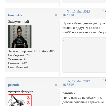
1
Пн, 12 Мар 2012
baron4ik
16:42:01
Заслуженный
Ну уж к базе данных доступа
точно не дадут. А то все с
майбб просто напросто сбегут
0
Зарегистрирован
: Пт, 8 Апр 2011
Сообщений:
240
Уважение:
+6
Позитив:
+42
Пол:
Мужской
1
Пн, 12 Мар 2012
prizrak
16:58:08
призрак форума
baron4ik
никто никуда не сбежит т.к.
добрая половина сервиса не