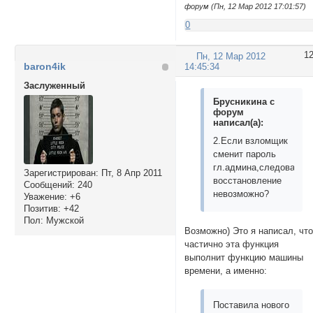
форум (Пн, 12 Мар 2012 17:01:57)
0
1
Пн, 12 Мар 2012
baron4ik
14:45:34
Заслуженный
Брусникина с
форум
написал(а):
2.Если взломщик
сменит пароль
гл.админа,следовател
Зарегистрирован
: Пт, 8 Апр 2011
восстановление
Сообщений:
240
невозможно?
Уважение:
+6
Позитив:
+42
Пол:
Мужской
Возможно) Это я написал, чт
частично эта функция
выполнит функцию машины
времени, а именно:
Поставила нового