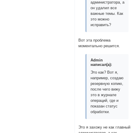
администратора, а
он удалил все
важные темы. Как
это можно
исправить?
Вот эта проблема
моментально решится.
Admin
написал(а):
Это как? Вот я,
например, создаю
резервную копию,
после чего вижу
это в журнале
операций, где и
показан статус
обработки.
Это я захожу не как главный
администратор, а как