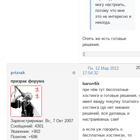
могу настроить,
потому что мне
это не интересно и
некогда.
Опять же есть готовые
решения.
0
2
Пн, 12 Мар 2012
prizrak
17:54:32
призрак форума
baron4ik
при чём тут бесплатные
хостинги и готовые решения, 
имел ввиду покупку платного
хостинга где нет никаких
решений, всё делаешь и
настраиваешь сам!
Зарегистрирован
: Вс, 7 Окт 2007
Сообщений:
4301
а если уж говорить о
Уважение:
+902
бесплатных хостингах, то
Позитив:
+696