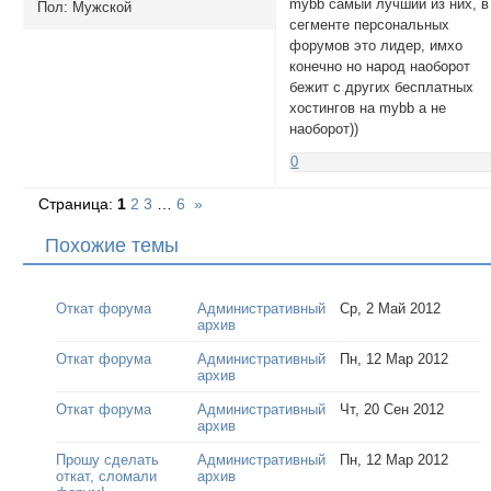
mybb самый лучший из них, в
Пол:
Мужской
сегменте персональных
форумов это лидер, имхо
конечно но народ наоборот
бежит с других бесплатных
хостингов на mybb а не
наоборот))
0
Страница:
1
2
3
…
6
»
Похожие темы
Откат форума
Административный
Ср, 2 Май 2012
архив
Откат форума
Административный
Пн, 12 Мар 2012
архив
Откат форума
Административный
Чт, 20 Сен 2012
архив
Прошу сделать
Административный
Пн, 12 Мар 2012
откат, сломали
архив