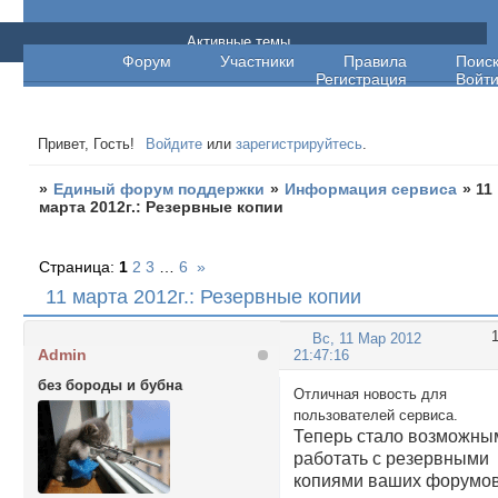
Единый форум поддержки
Активные темы
Форум
Участники
Правила
Поис
Регистрация
Войт
Привет, Гость!
Войдите
или
зарегистрируйтесь
.
»
Единый форум поддержки
»
Информация сервиса
»
11
марта 2012г.: Резервные копии
Страница:
1
2
3
…
6
»
11 марта 2012г.: Резервные копии
Вс, 11 Мар 2012
Admin
21:47:16
без бороды и бубна
Отличная новость для
пользователей сервиса.
Теперь стало возможны
работать с резервными
копиями ваших форумо