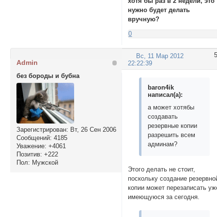
хотя бы раз в 2 недели, это
нужно будет делать
вручную?
0
Вс, 11 Мар 2012
Admin
22:22:39
без бороды и бубна
baron4ik
написал(а):
а может хотябы
создавать
резервные копии
Зарегистрирован
: Вт, 26 Сен 2006
разрешить всем
Сообщений:
4185
админам?
Уважение:
+4061
Позитив:
+222
Пол:
Мужской
Этого делать не стоит,
поскольку создание резервно
копии может перезаписать уж
имеющуюся за сегодня.