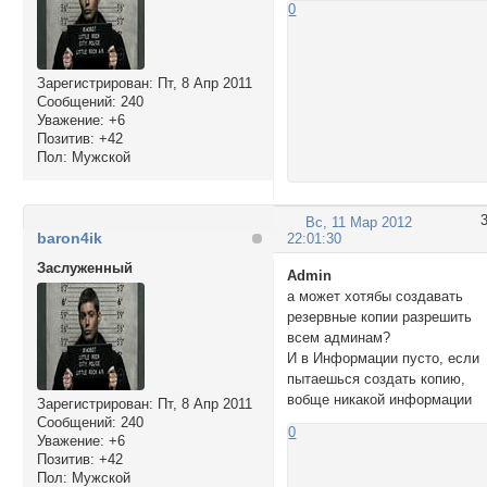
0
Зарегистрирован
: Пт, 8 Апр 2011
Сообщений:
240
Уважение:
+6
Позитив:
+42
Пол:
Мужской
Вс, 11 Мар 2012
baron4ik
22:01:30
Заслуженный
Admin
а может хотябы создавать
резервные копии разрешить
всем админам?
И в Информации пусто, если
пытаешься создать копию,
вобще никакой информации
Зарегистрирован
: Пт, 8 Апр 2011
Сообщений:
240
0
Уважение:
+6
Позитив:
+42
Пол:
Мужской