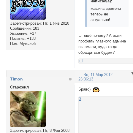
написал(а):
машина времени
теперь не
актуальна!
Зарегистрирован
: Пт, 1 Янв 2010
Сообщений:
183
Уважение:
+17
Ет ещё почему? А если
Позитив:
+133
профиль главного админа
Пол:
Мужской
взломали, куда тогда
обращаться будем?
+1
Вс, 11 Мар 2012
Timon
23:36:13
Cтарожил
Браво)
0
Зарегистрирован
: Пт, 8 Фев 2008