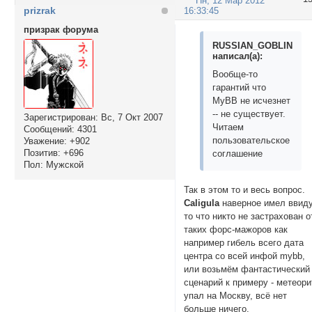
Пн, 12 Мар 2012
prizrak
16:33:45
призрак форума
RUSSIAN_GOBLIN
написал(а):
Вообще-то
гарантий что
МуВВ не исчезнет
-- не существует.
Зарегистрирован
: Вс, 7 Окт 2007
Читаем
Сообщений:
4301
пользовательское
Уважение:
+902
Позитив:
+696
соглашение
Пол:
Мужской
Так в этом то и весь вопрос.
Caligula
наверное имел ввид
то что никто не застрахован о
таких форс-мажоров как
например гибель всего дата
центра со всей инфой mybb,
или возьмём фантастический
сценарий к примеру - метеори
упал на Москву, всё нет
больше ничего.