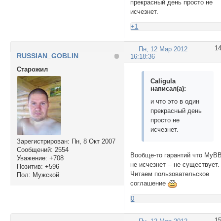
прекрасный день просто не
исчезнет.
+1
1
Пн, 12 Мар 2012
RUSSIAN_GOBLIN
16:18:36
Cтарожил
Caligula
написал(а):
и что это в один
прекрасный день
просто не
исчезнет.
Зарегистрирован
: Пн, 8 Окт 2007
Сообщений:
2554
Вообще-то гарантий что МуВ
Уважение:
+708
не исчезнет -- не существует.
Позитив:
+596
Читаем пользовательское
Пол:
Мужской
соглашение
0
1