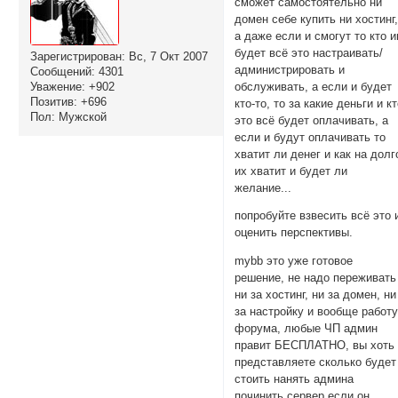
сможет самостоятельно ни
домен себе купить ни хостинг
а даже если и смогут то кто 
будет всё это настраивать/
Зарегистрирован
: Вс, 7 Окт 2007
администрировать и
Сообщений:
4301
обслуживать, а если и будет
Уважение:
+902
Позитив:
+696
кто-то, то за какие деньги и к
Пол:
Мужской
это всё будет оплачивать, а
если и будут оплачивать то
хватит ли денег и как на долг
их хватит и будет ли
желание...
попробуйте взвесить всё это 
оценить перспективы.
mybb это уже готовое
решение, не надо переживать
ни за хостинг, ни за домен, ни
за настройку и вообще работ
форума, любые ЧП админ
правит БЕСПЛАТНО, вы хоть
представляете сколько будет
стоить нанять админа
починить сервер если он