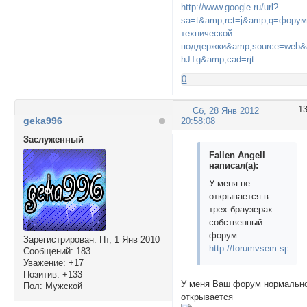
http://www.google.ru/url?
sa=t&amp;rct=j&amp;q=фору
технической
поддержки&amp;source=web&a
hJTg&amp;cad=rjt
0
1
Сб, 28 Янв 2012
geka996
20:58:08
Заслуженный
Fallen Angell
написал(а):
У меня не
открывается в
трех браузерах
собственный
форум
Зарегистрирован
: Пт, 1 Янв 2010
http://forumvsem.spybb.
Сообщений:
183
Уважение:
+17
Позитив:
+133
У меня Ваш форум нормальн
Пол:
Мужской
открывается