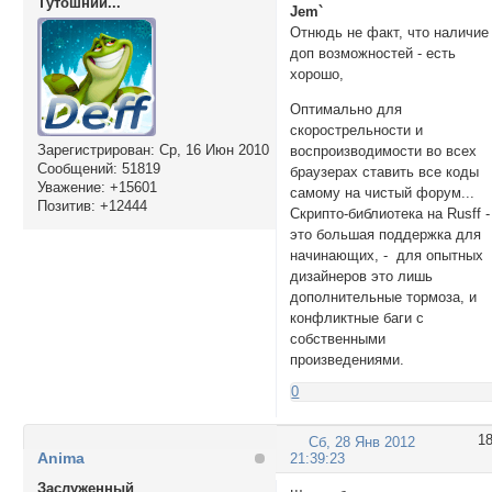
Тутошний...
Jem`
Отнюдь не факт, что наличие
доп возможностей - есть
хорошо,
Оптимально для
скорострельности и
Зарегистрирован
: Ср, 16 Июн 2010
воспроизводимости во всех
Сообщений:
51819
браузерах ставить все коды
Уважение:
+15601
самому на чистый форум...
Позитив:
+12444
Скрипто-библиотека на Rusff -
это большая поддержка для
начинающих, - для опытных
дизайнеров это лишь
дополнительные тормоза, и
конфликтные баги с
собственными
произведениями.
0
1
Сб, 28 Янв 2012
Anima
21:39:23
Заслуженный