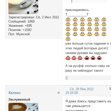
присоединяюсь
Т___________Т
Зарегистрирован
: Сб, 2 Июл 2011
Сообщений:
1069
Уважение:
+695
Позитив:
+1592
Пол:
Мужской
уже больше суток падение я 
этих людей (которые досят)
своими руками бы задушил
А на русфф сколько сижу ни
разу не наблюдал такого
0
Сб, 28 Янв 2012
Хатико
19:28:08
Заслуженный
Я даже боюсь представить ка
там уменьшится
посещаемость...