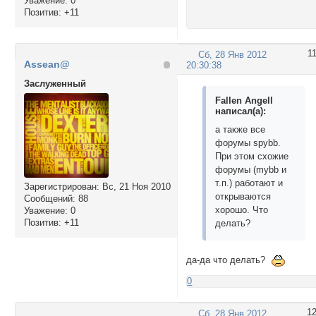
Уважение:
0
Позитив:
+11
1
Сб, 28 Янв 2012
Assean@
20:30:38
Заслуженный
Fallen Angell
написал(а):
а также все
форумы spybb.
При этом схожие
форумы (mybb и
т.п.) работают и
Зарегистрирован
: Вс, 21 Ноя 2010
открываются
Сообщений:
88
хорошо. Что
Уважение:
0
Позитив:
+11
делать?
да-да что делать?
0
1
Сб, 28 Янв 2012