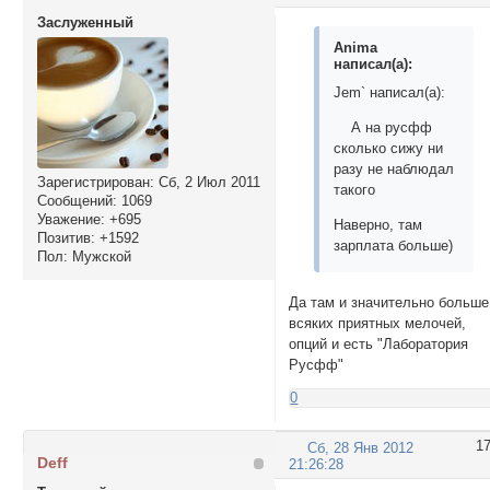
Заслуженный
Anima
написал(а):
Jem` написал(а):
А на русфф
сколько сижу ни
разу не наблюдал
Зарегистрирован
: Сб, 2 Июл 2011
такого
Сообщений:
1069
Уважение:
+695
Наверно, там
Позитив:
+1592
зарплата больше)
Пол:
Мужской
Да там и значительно больше
всяких приятных мелочей,
опций и есть "Лаборатория
Русфф"
0
1
Сб, 28 Янв 2012
Deff
21:26:28