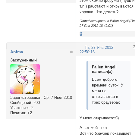
этом схожие форумы (mybb и
т.п.) работают и открываются
хорошо. Что делать?
Отредактировано Fallen Angell (Пт
27 Янв 2012 18:49:01)
0
Пт, 27 Янв 2012
Anima
22:50:16
Заслуженный
Fallen Angell
написал(а):
Всем доброго
времени суток. У
меня не
открывается в
Зарегистрирован
: Ср, 7 Июл 2010
трех браузерах
Сообщений:
200
Уважение:
-2
Позитив:
+2
У меня открывается))
А вот мой - нет.
Вот что браузер показывает