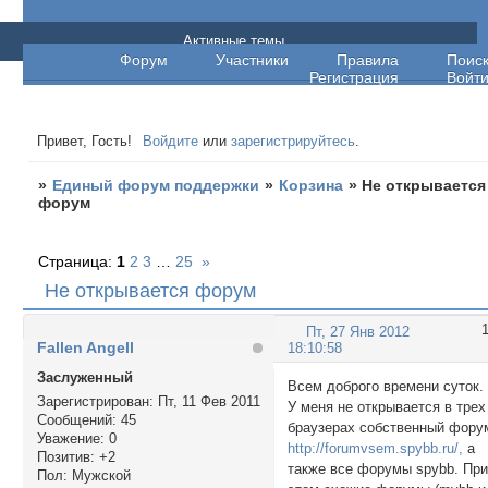
Единый форум поддержки
Активные темы
Форум
Участники
Правила
Поис
Регистрация
Войт
Привет, Гость!
Войдите
или
зарегистрируйтесь
.
»
Единый форум поддержки
»
Корзина
»
Не открывается
форум
Страница:
1
2
3
…
25
»
Не открывается форум
Пт, 27 Янв 2012
Fallen Angell
18:10:58
Заслуженный
Всем доброго времени суток.
Зарегистрирован
: Пт, 11 Фев 2011
У меня не открывается в трех
Сообщений:
45
браузерах собственный фору
Уважение:
0
http://forumvsem.spybb.ru/,
а
Позитив:
+2
также все форумы spybb. Пр
Пол:
Мужской