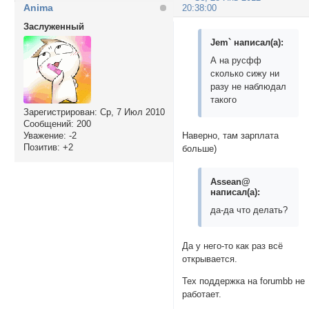
Anima
20:38:00
Заслуженный
Jem` написал(а):
А на русфф
сколько сижу ни
разу не наблюдал
такого
Зарегистрирован
: Ср, 7 Июл 2010
Сообщений:
200
Уважение:
-2
Наверно, там зарплата
Позитив:
+2
больше)
Assean@
написал(а):
да-да что делать?
Да у него-то как раз всё
открывается.
Тех поддержка на forumbb не
работает.