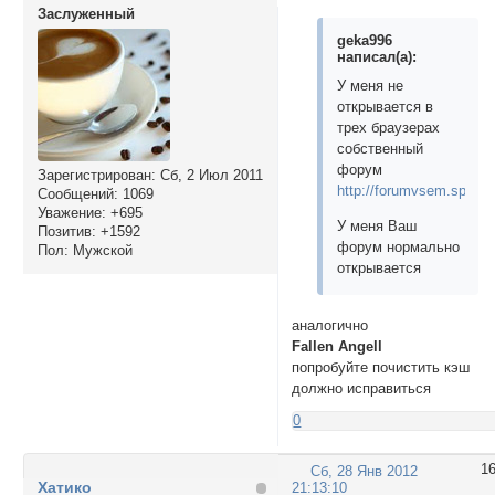
Заслуженный
geka996
написал(а):
У меня не
открывается в
трех браузерах
собственный
форум
Зарегистрирован
: Сб, 2 Июл 2011
http://forumvsem.spybb.
Сообщений:
1069
Уважение:
+695
У меня Ваш
Позитив:
+1592
форум нормально
Пол:
Мужской
открывается
аналогично
Fallen Angell
попробуйте почистить кэш
должно исправиться
0
1
Сб, 28 Янв 2012
Хатико
21:13:10