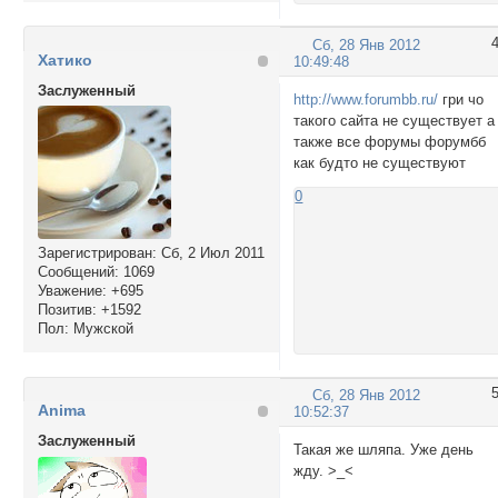
Сб, 28 Янв 2012
Хатико
10:49:48
Заслуженный
http://www.forumbb.ru/
гри чо
такого сайта не существует а
также все форумы форумбб
как будто не существуют
0
Зарегистрирован
: Сб, 2 Июл 2011
Сообщений:
1069
Уважение:
+695
Позитив:
+1592
Пол:
Мужской
Сб, 28 Янв 2012
Anima
10:52:37
Заслуженный
Такая же шляпа. Уже день
жду. >_<