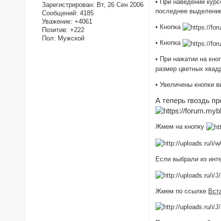
• При наведении курс
Зарегистрирован
: Вт, 26 Сен 2006
последнее выделени
Сообщений:
4185
Уважение:
+4061
• Кнопка
Позитив:
+222
Пол:
Мужской
• Кнопка
• При нажатии на кно
размер цветных квад
• Увеличены кнопки 
А теперь гвоздь п
Жмем на кнопку
Если выбрали из инте
Жмем по ссылке
Вст