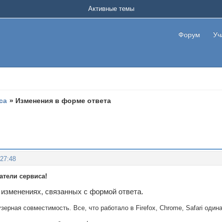
Активные темы
Форум
Уч
са
»
Изменения в форме ответа
:27:48
тели сервиса!
изменениях, связанных с формой ответа.
ерная совместимость. Все, что работало в Firefox, Chrome, Safari одинак