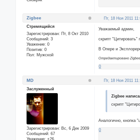
Zigbee
Пт, 18 Ноя 2011 11
Стремящийся
Уважаемый админ,
Зарегистрирован
: Пт, 8 Окт 2010
Сообщений:
3
скрипт "Цитировать" п
Уважение:
0
В Опере и Эксплорер
Позитив:
0
Пол:
Мужской
Отредактировано Zigbee 
0
MD
Пт, 18 Ноя 2011 11
Заслуженный
Zigbee написал
скрипт "Цитиро
Аналогично, кнопка "
Зарегистрирован
: Вс, 6 Дек 2009
0
Сообщений:
67
Уважение:
+26