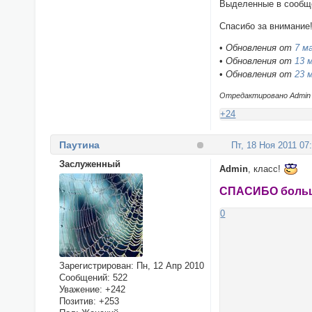
Выделенные в сообще
Спасибо за внимание
•
Обновления от
7 м
•
Обновления от
13 
•
Обновления от
23 
Отредактировано Admin (
+24
Паутина
Пт, 18 Ноя 2011 07
Заслуженный
Admin
, класс!
СПАСИБО боль
0
Зарегистрирован
: Пн, 12 Апр 2010
Сообщений:
522
Уважение:
+242
Позитив:
+253