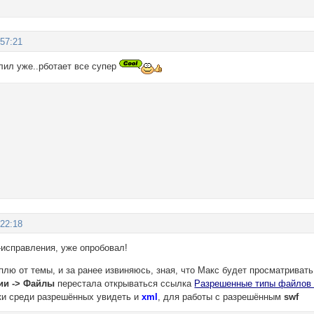
:57:21
лил уже..рботает все супер
:22:18
исправления, уже опробовал!
плю от темы, и за ранее извиняюсь, зная, что Макс будет просматривать
ии -> Файлы
перестала открываться ссылка
Разрешенные типы файло
аки среди разрешённых увидеть и
xml
, для работы с разрешённым
swf