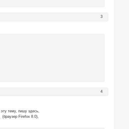
3
4
 эту тему, пишу здесь,
в
(браузер Firefox 8.0),