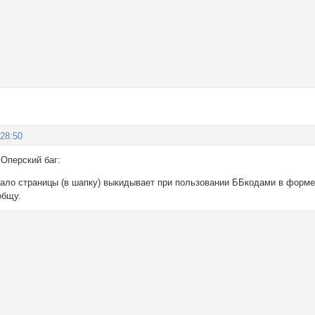
:28:50
 Оперский баг:
чало страницы (в шапку) выкидывает при пользовании ББкодами в форме
общу.