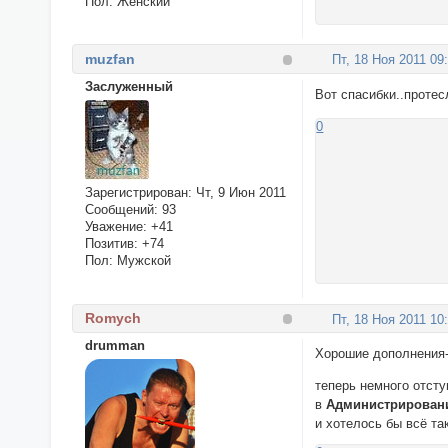
Пол:
Женский
muzfan
Пт, 18 Ноя 2011 09
Заслуженный
Вот спасибки..протес
0
Зарегистрирован
: Чт, 9 Июн 2011
Сообщений:
93
Уважение:
+41
Позитив:
+74
Пол:
Мужской
Romych
Пт, 18 Ноя 2011 10
drumman
Хорошие дополнения-
теперь немного отсту
в
Администрирован
и хотелось бы всё т