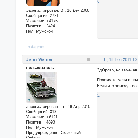
0
Зарегистрирован
: Вт, 16 Дек 2008
Сообщений:
2721
Уважение:
+4175
Позитив:
+2424
Пол:
Мужской
Instagram
John Warner
Пт, 18 Ноя 2011 10
пользователь
ЗдОрово, но замечен
Почему-то меня в на
Если что замечу - со
0
Зарегистрирован
: Пн, 19 Апр 2010
Сообщений:
313
Уважение:
+6121
Позитив:
+4893
Пол:
Мужской
Предупреждения:
Сказочный
Сибиряк