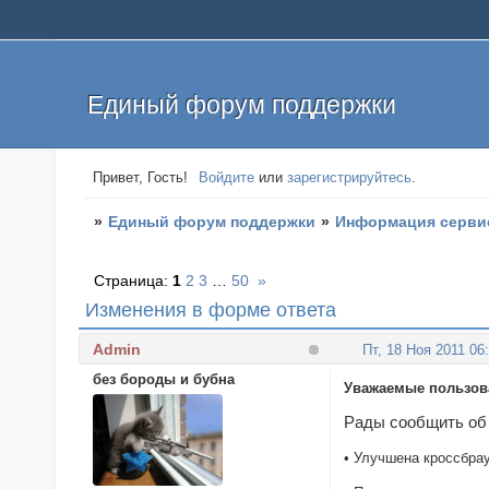
Единый форум поддержки
Привет, Гость!
Войдите
или
зарегистрируйтесь
.
»
Единый форум поддержки
»
Информация серви
Страница:
1
2
3
…
50
»
Изменения в форме ответа
Admin
Пт, 18 Ноя 2011 06
без бороды и бубна
Уважаемые пользова
Рады сообщить об 
• Улучшена кроссбрауз