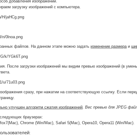
особ добавления изображений.
ираем загрузку изображений с компьютера.
ранных файлов. На данном этапе можно задать
изменение размера
и
ши
ия. После загрузки изображений мы видим превью изображений (в умень
твета.
изображения сразу, при нажатии на соответствующую ссылку. Если пер
траницу.
льно улучшен алгоритм сжатия изображений
. Вес превью для JPEG файл
 следующих браузерах:
irefox7(Mac), Chrome (Win/Mac), Safari 5(Mac), Opera10, Opera11 (Win/Mac).
 пользователей
: