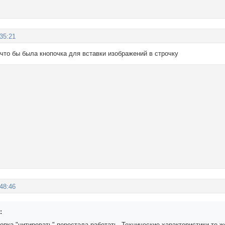
:35:21
 что бы была кнопочка для вставки изображений в строчку
:48:46
:
опка "цитировать" перестала работать. Технические характеристики те ж