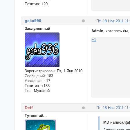
Позитив:
+20
geka996
Пт, 18 Ноя 2011 11
Заслуженный
Admin
, хотелось бы,
+1
Зарегистрирован
: Пт, 1 Янв 2010
Сообщений:
183
Уважение:
+17
Позитив:
+133
Пол:
Мужской
Deff
Пт, 18 Ноя 2011 11
Тутошний...
MD написал(а)
Аналогично, кн