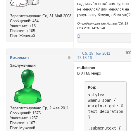
надпись "кнопка" сам курсор
не менялся? или менялся на
руку(лапку белую, обычную)?
Зарегистрирован
: Сб, 31 Май 2008
Сообщений:
454
Отредактировано Астра (Сб, 19
Уважение:
+16
Ноя 2011 14:37:54)
Позитив:
+105
Пол:
Женский
0
10
Сб, 19 Ноя 2011
Кофеман
17:18:16
Заслуженный
m.fletcher
В ХТМЛ-верх
Код:
<style>	

#menu span {

margin-right: 6px;

Зарегистрирован
: Ср, 2 Фев 2011
text-decoration: no
Сообщений:
1575
}

Уважение:
+257
Позитив:
+167
Пол:
Мужской
.submenutext {
