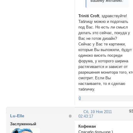
вашему желанию.
	<td width="33%" align="center">

столбец 1

Triniti Croft
, здравствуйте!
	</td>

Таблицу можно и подогнать
	<td width="34%" align="center">

под Вас. Но есть ли смысл
столбец 2

делать это сейчас, покуда у
	</td>

Вас не готов дизайн?
	<td width="33%" align="center">

Сейчас у Вас те картинки,
столбец 3

которые Вы выложили, будут
	</td>

одиноко висеть посреди
</tr>

форума, у которого ширина
</table>

растягивается и зависит от
<!--- конец ссылок 
разрешения монитора того, кт
</div>

смотрит. Если Вы
     <div id="sm3"
настаиваете, то я сделаю
<!--- администрация
табличку.
<table width="100%
<tr>

0
	<td align="center" height="25" style="font-weight: bold;">Администраторы</td>

</tr>

9
Сб, 19 Ноя 2011
<tr>

Lu-Elle
02:43:17
	<td align="center" height="125">текст админов</td>

</tr>

Заслуженный
Кофеман
<tr>

Спасибо большое.)