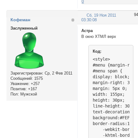
0
<script type="text
9
Сб, 19 Ноя 2011
$(document).ready(
Кофеман
03:30:08
$("td.#MenuTxT div
<!--$(".tabs span:
Заслуженный
Астра
$("td.#MenuTxT div
В окно ХТМЛ верх
$("div.#menu span"
    $("div.#menu s
    $(this).addCla
Код:
    $("td.#MenuTxT
<style>

    var activeDiv 
#menu {margin-right
    $("div."+activ
#menu span {

Зарегистрирован
: Ср, 2 Фев 2011
    return false; }
display: block;

Сообщений:
1575
});

margin-right: 3px;

Уважение:
+257
</script>
margin: 5px 0;

Позитив:
+167
Пол:
Мужской
width: 155px;

height: 30px;

line-height: 30px;

text-decoration: no
background:#FEFAF1;
border-radius:10px;
    -webkit-border
    -khtml-border-