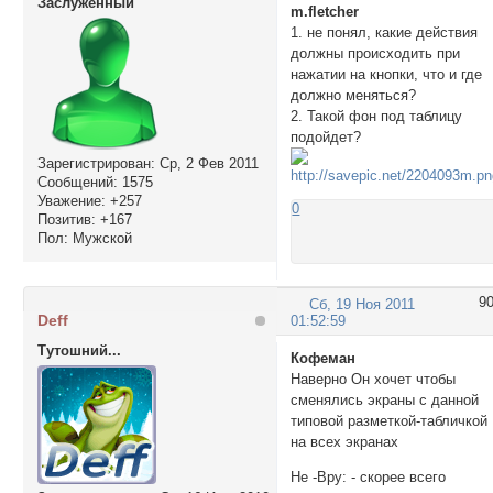
Заслуженный
m.fletcher
1. не понял, какие действия
	</td>

должны происходить при
</tr>

нажатии на кнопки, что и где
</table></center>
должно меняться?
2. Такой фон под таблицу
подойдет?
Зарегистрирован
: Ср, 2 Фев 2011
Сообщений:
1575
Уважение:
+257
0
Позитив:
+167
Пол:
Мужской
9
Сб, 19 Ноя 2011
Deff
01:52:59
Тутошний...
Кофеман
Наверно Он хочет чтобы
сменялись экраны с данной
типовой разметкой-табличкой
на всех экранах
Не -Вру: - скорее всего