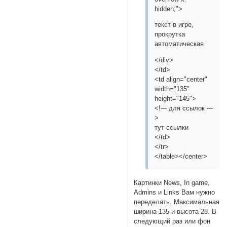
hidden;">
текст в игре,
прокрутка
автоматическая
</div>
</td>
<td align="center"
width="135"
height="145">
<!--- для ссылок ---
>
тут ссылки
</td>
</tr>
</table></center>
Картинки News, In game,
Admins и Links Вам нужно
переделать. Максимальная
ширина 135 и высота 28. В
следующий раз или фон