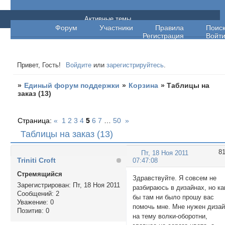
Единый форум поддержки
Активные темы
Форум
Участники
Правила
Поис
Регистрация
Войт
Привет, Гость!
Войдите
или
зарегистрируйтесь
.
»
Единый форум поддержки
»
Корзина
»
Таблицы на
заказ (13)
Страница:
«
1
2
3
4
5
6
7
…
50
»
Таблицы на заказ (13)
8
Пт, 18 Ноя 2011
Triniti Croft
07:47:08
Стремящийся
Здравствуйте. Я совсем не
Зарегистрирован
: Пт, 18 Ноя 2011
разбираюсь в дизайнах, но ка
Сообщений:
2
бы там ни было прошу вас
Уважение:
0
помочь мне. Мне нужен диза
Позитив:
0
на тему волки-оборотни,