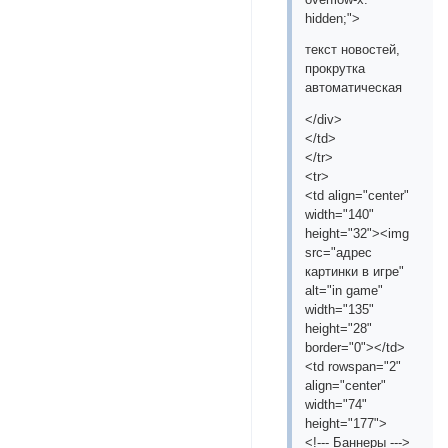
hidden;">
текст новостей,
прокрутка
автоматическая
</div>
</td>
</tr>
<tr>
<td align="center"
width="140"
height="32"><img
src="адрес
картинки в игре"
alt="in game"
width="135"
height="28"
border="0"></td>
<td rowspan="2"
align="center"
width="74"
height="177">
<!--- Баннеры --->