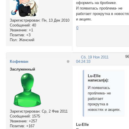
оформить на бробнике.
<span alt=#sm1 "st
И появилась проблема- не
<span alt=#sm2 "st
работает прокрутка в новостя
<span alt=#sm3 "st
и акциях.
Зарегистрирован
: Пн, 13 Дек 2010
<span alt=#sm4 "st
Сообщений:
40
    </div>

0
Уважение:
+1
<!--- конец кнопок 
Позитив:
+3
</td>

Пол:
Женский
</tr></tbody>

</table></center>

9
Сб, 19 Ноя 2011
<script type="text
Кофеман
04:24:33
$(document).ready(
Заслуженный
$("td.#MenuTxT div
Lu-Elle
<!--$(".tabs span:
написал(а):
$("td.#MenuTxT div
$("div.#menu span"
И появилась
    $("div.#menu s
проблема- не
    $(this).addCla
работает
    $("td.#MenuTxT
прокрутка в
    var activeDiv 
новостях и акциях.
Зарегистрирован
: Ср, 2 Фев 2011
    $("div."+activ
Сообщений:
1575
    return false; }
Уважение:
+257
Lu-Elle
});

Позитив:
+167