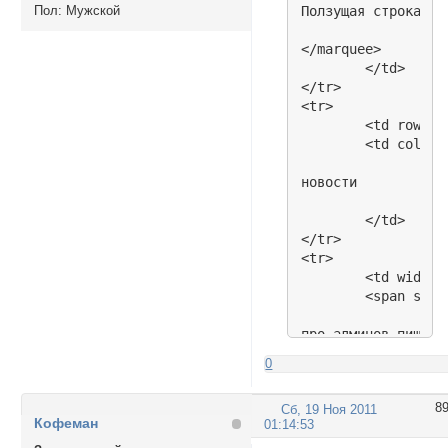
Пол:
Мужской
Ползущая строка

</marquee>

	</td>

</tr>

<tr>

	<td rowspan="2" width="197" align="center" height="276"><img src="http://www.chibified.com/images/1121.jpg" alt="" width="197" height="270" border="0"></td>

	<td colspan="2" height="144">

новости

	</td>

</tr>

<tr>

	<td width="200" align="center" height="126" valign="top">

	<span style="color: Red; font-weight: bold; text-align: center; margin-top: 1px;">Администраторы</span><br>

про админов пишем т
0
	</td>

	<td width="200" align="center" height="126" valign="top">

8
Сб, 19 Ноя 2011
	<span style="color: Red; font-weight: bold; text-align: center; margin-top: 1px;">Модераторы</span><br>

Кофеман
01:14:53
про модеров пишем т