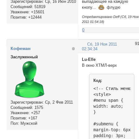
Зарегистрирован
: Ср, 16 Июн 2010
выпадающее на каждую
Сообщений:
51819
кнопу...
флудю
Уважение:
+15601
Позитив:
+12444
Отредактировано Deff (Сб, 19 Ноя
2011 01:54:18)
0
9
Сб, 19 Ноя 2011
Кофеман
02:34:34
Заслуженный
Lu-Elle
В окно ХТМЛ-верх
Код:
<!-- Стиль меню в 
<style>	

#menu span {

Зарегистрирован
: Ср, 2 Фев 2011
width: auto;

Сообщений:
1575
}

Уважение:
+257
Позитив:
+167
Пол:
Мужской
#submenu {

margin-top: 6px;

padding: 3px;
