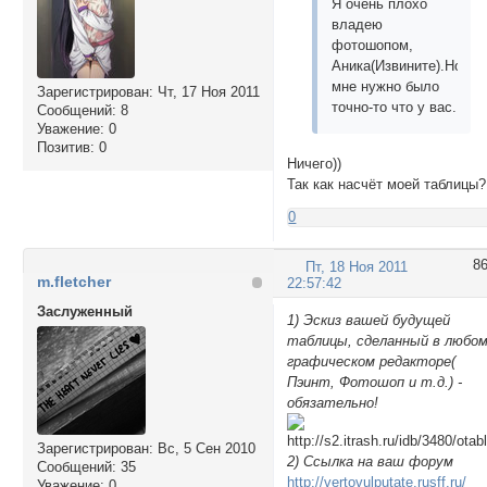
Я очень плохо
владею
фотошопом,
Аника(Извините).Но
мне нужно было
Зарегистрирован
: Чт, 17 Ноя 2011
точно-то что у вас.
Сообщений:
8
Уважение:
0
Позитив:
0
Ничего))
Так как насчёт моей таблицы?
0
8
Пт, 18 Ноя 2011
m.fletcher
22:57:42
Заслуженный
1) Эскиз вашей будущей
таблицы, сделанный в любо
графическом редакторе(
Пэинт, Фотошоп и т.д.) -
обязательно!
Зарегистрирован
: Вс, 5 Сен 2010
2) Ссылка на ваш форум
Сообщений:
35
http://vertovulputate.rusff.ru/
Уважение:
0