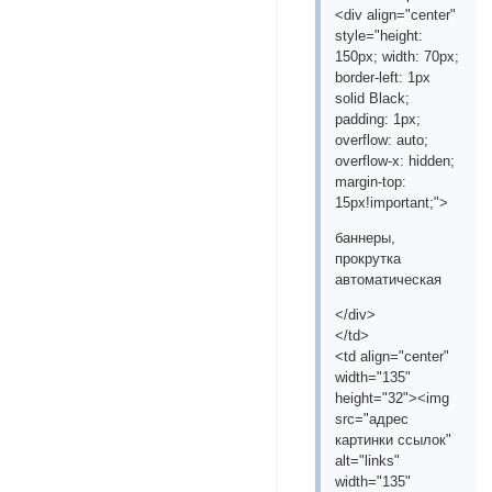
<div align="center"
style="height:
150px; width: 70px;
border-left: 1px
solid Black;
padding: 1px;
overflow: auto;
overflow-x: hidden;
margin-top:
15px!important;">
баннеры,
прокрутка
автоматическая
</div>
</td>
<td align="center"
width="135"
height="32"><img
src="адрес
картинки ссылок"
alt="links"
width="135"