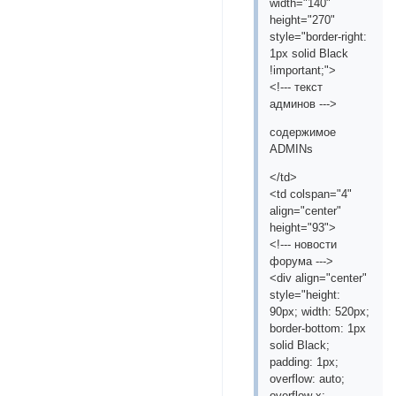
width="140"
height="270"
style="border-right:
1px solid Black
!important;">
<!--- текст
админов --->
содержимое
ADMINs
</td>
<td colspan="4"
align="center"
height="93">
<!--- новости
форума --->
<div align="center"
style="height:
90px; width: 520px;
border-bottom: 1px
solid Black;
padding: 1px;
overflow: auto;
overflow-x: