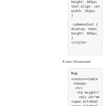
height: 305px;

text-align: center;
width: 762px;

}

.submenutext {

display: none; 

height: 305px;

}

</style>
В окно Объявления
Код:
<center><table sty
 <tbody>

  <tr>

   <td height="48">
    <div id="menu">
<span alt=#sm1 sty