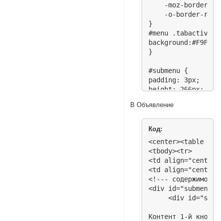
    -moz-border-rad
    -o-border-radiu
}

#menu .tabactive {

background:#F9F1DD;
}

#submenu {

padding: 3px;

height: 266px;

text-align: center;
В Объявление
width: 354px;

}

Код:
.submenutext {

<center><table wid
display: none; 

<tbody><tr>

height: 266px;

<td align="center"
<td align="center"
}

<!--- содержимое к
</style>
<div id="submenu" 
     <div id="sm1"
Контент 1-й кнопки
