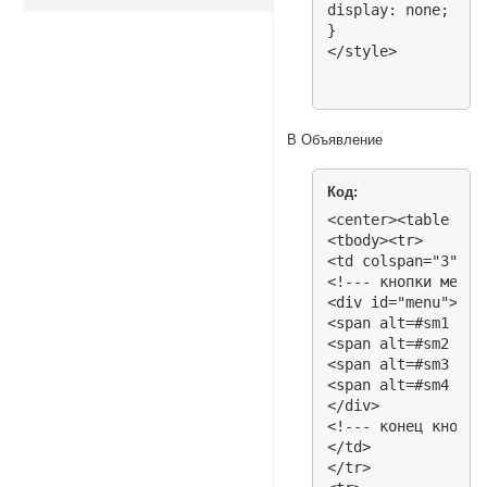
display: none; 

}

</style>
В Объявление
Код:
<center><table wid
<tbody><tr>

<td colspan="3" al
<!--- кнопки меню -
<div id="menu">

<span alt=#sm1 sty
<span alt=#sm2 sty
<span alt=#sm3 sty
<span alt=#sm4 sty
</div>

<!--- конец кнопок 
</td>

</tr> 
