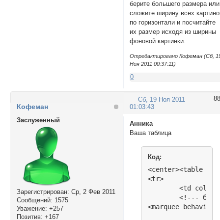
берите большего размера или
сложите ширину всех картино
по горизонтали и посчитайте
их размер исходя из ширины
фоновой картинки.
Отредактировано Кофеман (Сб, 1
Ноя 2011 00:37:11)
0
8
Сб, 19 Ноя 2011
Кофеман
01:03:43
Заслуженный
Анника
Ваша таблица
Код:
<center><table wid
<tr>

	<td colspan="3" align="center" height="30">

Зарегистрирован
: Ср, 2 Фев 2011
	<!--- бегущая строка --->

Сообщений:
1575
<marquee behavior=
Уважение:
+257
Позитив:
+167