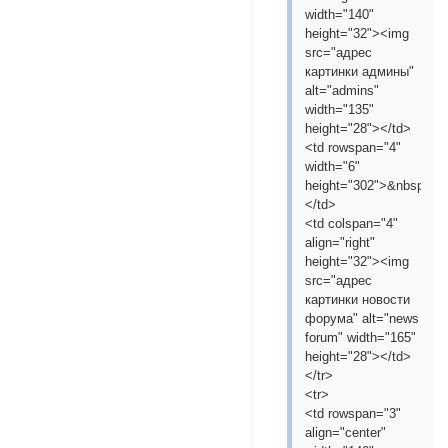
width="140"
height="32"><img
src="адрес
картинки админы"
alt="admins"
width="135"
height="28"></td>
<td rowspan="4"
width="6"
height="302">&nbsp;
</td>
<td colspan="4"
align="right"
height="32"><img
src="адрес
картинки новости
форума" alt="news
forum" width="165"
height="28"></td>
</tr>
<tr>
<td rowspan="3"
align="center"