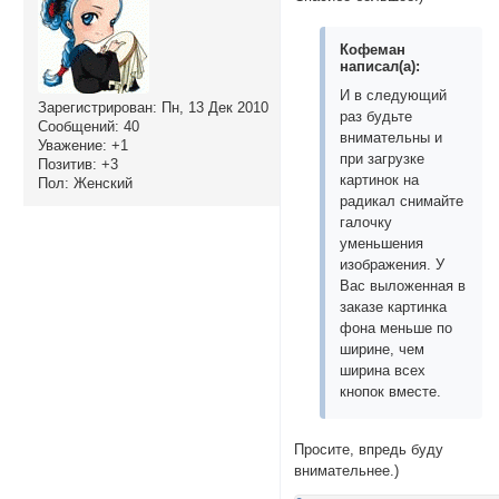
	<td align="center" height="25" style="font-weight: bold;">Модераторы</td>

</tr>

<tr>

Кофеман
написал(а):
	<td align="center" height="125">текст модераторов</td>

</tr>

И в следующий
Зарегистрирован
: Пн, 13 Дек 2010
</table>

раз будьте
Сообщений:
40
<!--- конец админи
внимательны и
Уважение:
+1
</div>

при загрузке
Позитив:
+3
     <div id="sm4"
картинок на
Пол:
Женский
радикал снимайте
баннеры

галочку
уменьшения
</div>

изображения. У
     <div id="sm5"
Вас выложенная в
заказе картинка
плеер

фона меньше по
ширине, чем
</div>

ширина всех
кнопок вместе.
</div>

   </td>

Просите, впредь буду
</tr>

внимательнее.)
 </tbody>

</table></center>
