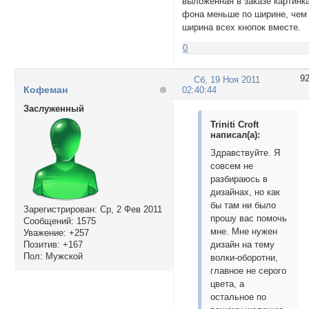
выложенная в заказе картинк
</div>

фона меньше по ширине, чем
</td>

ширина всех кнопок вместе.
</tr>

<tr>

0
	<td width="60%" align="center">

	<span style="font-weight: bold; text-align: center;">Акции</span><br>

9
Сб, 19 Ноя 2011
<div align="center
Кофеман
02:40:44
Текст акций

Заслуженный
</div>	

	</td>

Triniti Croft
написал(а):
	<td width="40%" align="center">

	<span style="font-weight: bold; text-align: center;">Топ</span><br>

Здравствуйте. Я
<div align="center
совсем не
Текст топов

разбираюсь в
</div>

дизайнах, но как
	</td>

бы там ни было
Зарегистрирован
: Ср, 2 Фев 2011
</tr>

прошу вас помочь
Сообщений:
1575
</table>

мне. Мне нужен
Уважение:
+257
<!--- Конец вложен
Позитив:
+167
дизайн на тему
</div>

Пол:
Мужской
волки-оборотни,
     <div id="sm2"
главное не серого
<!--- ссылки --->

цвета, а
<table width="100%
остальное по
<tr>
