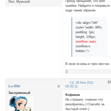
Прошу прощения, это моя
Пол:
Мужской
</script>
ошибка. Найдите и поправьте 
коде таким образом.
<div align="left"
style="width: 99%;
padding: 1px;
height: 135px;
overflow: auto;
overflow-x:
hidden;">
В окне основы в трех местах.
0
9
Сб, 19 Ноя 2011
Lu-Elle
04:35:11
Заслуженный
Кофеман
Не страшно, главное что
разобрались.) Спасибо за
быстрый ответ.)