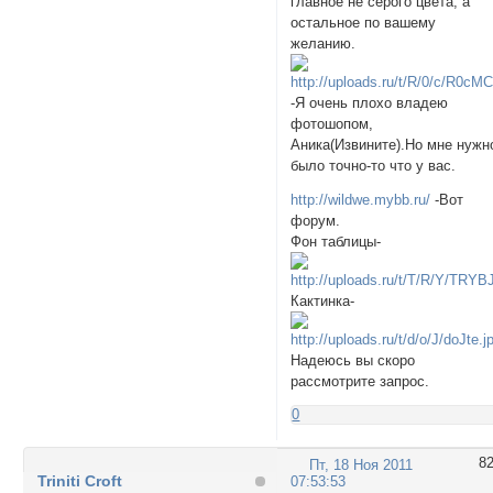
главное не серого цвета, а
остальное по вашему
желанию.
-Я очень плохо владею
фотошопом,
Аника(Извините).Но мне нужн
было точно-то что у вас.
http://wildwe.mybb.ru/
-Вот
форум.
Фон таблицы-
Кактинка-
Надеюсь вы скоро
рассмотрите запрос.
0
8
Пт, 18 Ноя 2011
Triniti Croft
07:53:53