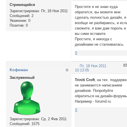
Стремящийся
Простите я не знаю куда
Зарегистрирован
: Пт, 18 Ноя 2011
обратится, вы можите мне
Сообщений:
2
сделать полностью дизайн, я
Уважение:
0
вообще не разбираюсь, и есл
Позитив:
0
сможите, я вам дам пороль и
вы сими вставите.
Простите, я некогда с
дизайнами не сталкивалась.
0
8
Пт, 18 Ноя 2011
Кофеман
10:13:05
Заслуженный
Triniti Croft
, на тех. поддерж
не занимаются написанием
дизайнов. Попробуйте
обратиться на дизайн-форумы
Например - forumd.ru
0
Зарегистрирован
: Ср, 2 Фев 2011
Сообщений:
1575