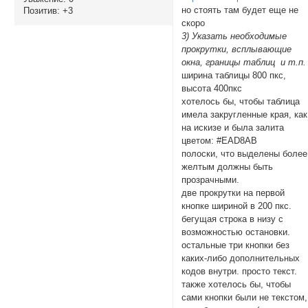
но стоять там будет еще не
Позитив:
+3
скоро
3) Указать необходимые
прокрутки, всплывающие
окна, границы таблиц и т.п.
ширина таблицы 800 пкс,
высота 400пкс
хотелось бы, чтобы таблица
имела закругленные края, как
на искизе и была залита
цветом: #EAD8AB
полоски, что выделены более
желтым должны быть
прозрачными.
две прокрутки на первой
кнопке шириной в 200 пкс.
бегущая строка в низу с
возможностью остановки.
остальные три кнопки без
каких-либо дополнительных
кодов внутри. просто текст.
также хотелось бы, чтобы
сами кнопки были не текстом,