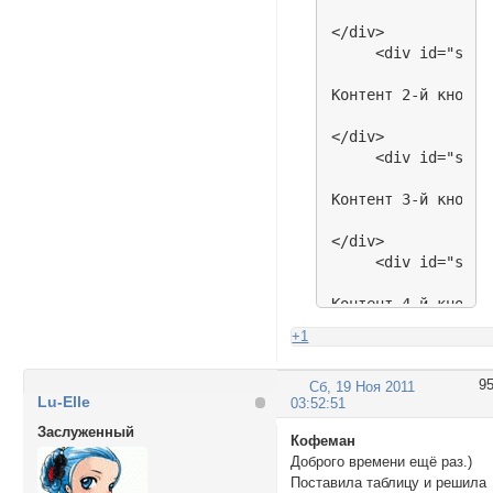
</div>

     <div id="sm2"
Контент 2-й кнопки

</div>

     <div id="sm3"
Контент 3-й кнопки

</div>

     <div id="sm4"
Контент 4-й кнопки

+1
</div>

</div>

9
Сб, 19 Ноя 2011
<!--- конец содерж
Lu-Elle
03:52:51
</td>

<td align="center"
Заслуженный
Кофеман
<td align="center"
Доброго времени ещё раз.)
<!--- кнопки меню -
Поставила таблицу и решила
<div id="menu">
