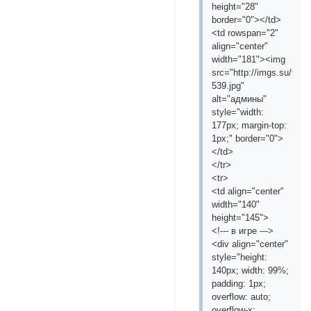
height="28"
border="0"></td>
<td rowspan="2"
align="center"
width="181"><img
src="http://imgs.su/tmp
539.jpg"
alt="админы"
style="width:
177px; margin-top:
1px;" border="0">
</td>
</tr>
<tr>
<td align="center"
width="140"
height="145">
<!--- в игре --->
<div align="center"
style="height:
140px; width: 99%;
padding: 1px;
overflow: auto;
overflow-x: