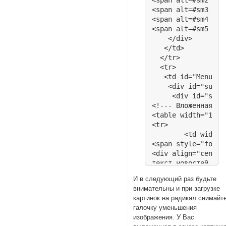
<span alt=#sm2 sty
<span alt=#sm3 sty
<span alt=#sm4 sty
<span alt=#sm5 sty
    </div>

   </td>

  </tr>

  <tr>

   <td id="MenuTxT
    <div id="subme
     <div id="sm1"
<!--- Вложенная та
<table width="100%
<tr>

	<td width="60%" align="center">

<span style="font-
<div align="center
текст новостей

</div>

И в следующий раз будьте
	</td>

внимательны и при загрузке
	<td width="40%" align="center">

картинок на радикал снимайт
<span style="font-
галочку уменьшения
<div align="center
изображения. У Вас
текст времени и пог