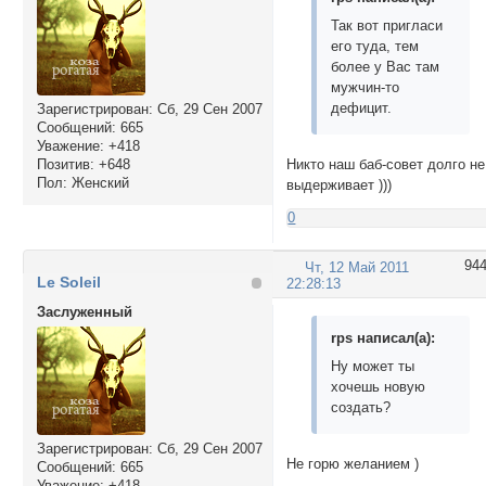
Так вот пригласи
его туда, тем
более у Вас там
мужчин-то
дефицит.
Зарегистрирован
: Сб, 29 Сен 2007
Сообщений:
665
Уважение:
+418
Позитив:
+648
Никто наш баб-совет долго не
Пол:
Женский
выдерживает )))
0
94
Чт, 12 Май 2011
Le Soleil
22:28:13
Заслуженный
rps написал(а):
Ну может ты
хочешь новую
создать?
Зарегистрирован
: Сб, 29 Сен 2007
Не горю желанием )
Сообщений:
665
Уважение:
+418