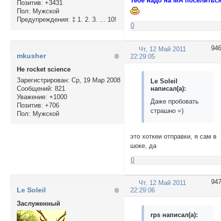
Тебе надо на МА поселиться
Позитив:
+3431
Пол:
Мужской
Предупреждения:
‡ 1. 2. 3. ... 10!
0
94
Чт, 12 Май 2011
mkusher
22:29:05
Не rocket science
Зарегистрирован
: Ср, 19 Мар 2008
Le Soleil
написал(а):
Сообщений:
821
Уважение:
+1000
Даже пробовать
Позитив:
+706
страшно =)
Пол:
Мужской
это хоткеи отправки, я сам в
шоке, да
0
94
Чт, 12 Май 2011
Le Soleil
22:29:06
Заслуженный
rps написал(а):