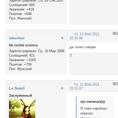
Зарегистрирован
: Сб, 29 Сен 2007
Сообщений:
665
Уважение:
+418
Позитив:
+648
Пол:
Женский
95
Чт, 12 Май 2011
mkusher
22:31:06
Не rocket science
да точно говорю
Зарегистрирован
: Ср, 19 Мар 2008
0
Сообщений:
821
Уважение:
+1000
Позитив:
+706
Пол:
Мужской
95
Чт, 12 Май 2011
Le Soleil
22:31:07
Заслуженный
rps написал(а):
Я тоже серьёзно
ответил.