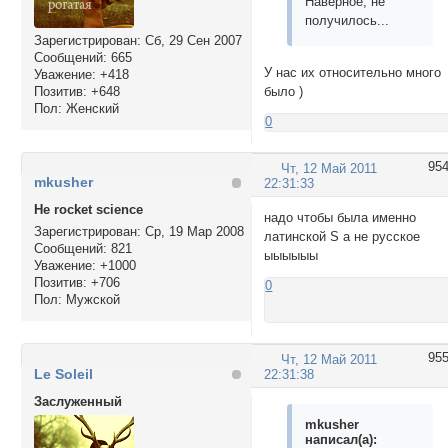
Наверное, не
получилось...
Зарегистрирован
: Сб, 29 Сен 2007
Сообщений:
665
У нас их относительно много
Уважение:
+418
Позитив:
+648
было )
Пол:
Женский
0
95
Чт, 12 Май 2011
mkusher
22:31:33
Не rocket science
надо чтобы была именно
Зарегистрирован
: Ср, 19 Мар 2008
латинской S а не русское
Сообщений:
821
ыыыыыы
Уважение:
+1000
Позитив:
+706
0
Пол:
Мужской
95
Чт, 12 Май 2011
Le Soleil
22:31:38
Заслуженный
mkusher
написал(а):