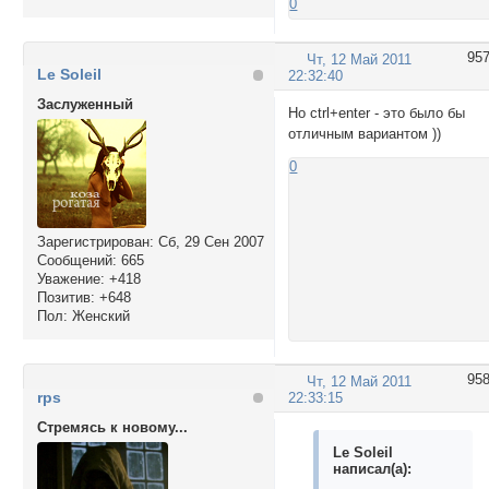
0
95
Чт, 12 Май 2011
Le Soleil
22:32:40
Заслуженный
Но ctrl+enter - это было бы
отличным вариантом ))
0
Зарегистрирован
: Сб, 29 Сен 2007
Сообщений:
665
Уважение:
+418
Позитив:
+648
Пол:
Женский
95
Чт, 12 Май 2011
rps
22:33:15
Стремясь к новому...
Le Soleil
написал(а):