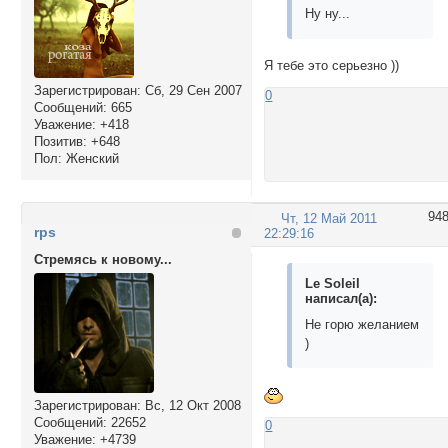
Ну ну...
Я тебе это серьезно ))
Зарегистрирован
: Сб, 29 Сен 2007
0
Сообщений:
665
Уважение:
+418
Позитив:
+648
Пол:
Женский
94
Чт, 12 Май 2011
rps
22:29:16
Стремясь к новому...
Le Soleil
написал(а):
Не горю желанием
)
Зарегистрирован
: Вс, 12 Окт 2008
Сообщений:
22652
0
Уважение:
+4739