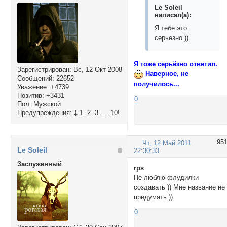
Le Soleil
написал(а):
Я тебе это
серьезно ))
Я тоже серьёзно ответил.
Зарегистрирован
: Вс, 12 Окт 2008
Наверное, не
Сообщений:
22652
получилось...
Уважение:
+4739
Позитив:
+3431
0
Пол:
Мужской
Предупреждения:
‡ 1. 2. 3. ... 10!
95
Чт, 12 Май 2011
Le Soleil
22:30:33
Заслуженный
rps
Не люблю флудилки
создавать )) Мне название не
придумать ))
0