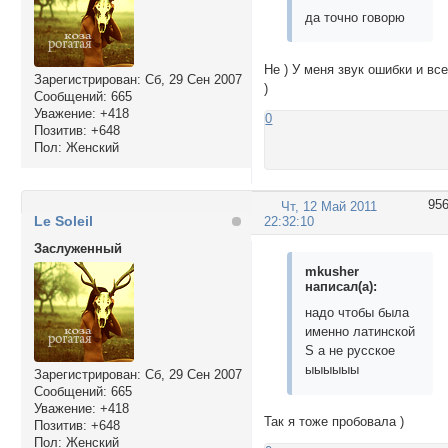
да точно говорю
Не ) У меня звук ошибки и вс
Зарегистрирован
: Сб, 29 Сен 2007
)
Сообщений:
665
Уважение:
+418
0
Позитив:
+648
Пол:
Женский
95
Чт, 12 Май 2011
Le Soleil
22:32:10
Заслуженный
mkusher
написал(а):
надо чтобы была
именно латинской
S а не русское
ыыыыыы
Зарегистрирован
: Сб, 29 Сен 2007
Сообщений:
665
Уважение:
+418
Так я тоже пробовала )
Позитив:
+648
Пол:
Женский