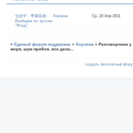
交談中，帶著延續 -
Корзина
Ср, 20 Апр 2011
Вообщем по- русски-
"Флуд"
»
Единый форум поддержки
»
Корзина
»
Разговорчики у
моря, шум прибоя, все дела...
создать бесплатный фор