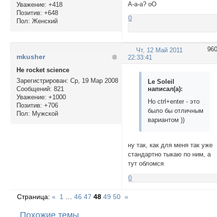
А-а-а? оО
Уважение:
+418
Позитив:
+648
0
Пол:
Женский
96
Чт, 12 Май 2011
mkusher
22:33:41
Не rocket science
Зарегистрирован
: Ср, 19 Мар 2008
Le Soleil
написал(а):
Сообщений:
821
Уважение:
+1000
Но ctrl+enter - это
Позитив:
+706
было бы отличным
Пол:
Мужской
вариантом ))
ну так, как для меня так уже
стандартно тыкаю по ним, а
тут обломся
0
Страница:
«
1
…
46
47
48
49
50
»
Похожие темы