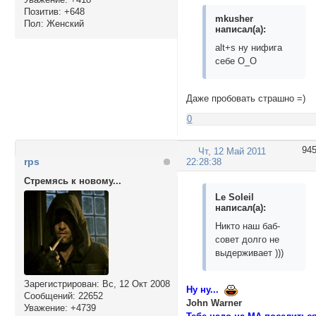
Позитив:
+648
mkusher
Пол:
Женский
написал(а):
alt+s ну нифига
себе О_О
Даже пробовать страшно =)
0
94
Чт, 12 Май 2011
rps
22:28:38
Стремясь к новому...
Le Soleil
написал(а):
Никто наш баб-
совет долго не
выдерживает )))
Зарегистрирован
: Вс, 12 Окт 2008
Ну ну...
Сообщений:
22652
John Warner
Уважение:
+4739