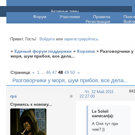
Единый форум поддержки
Активные темы
Форум
Участники
Правила
Поис
Регистрация
Войт
Привет, Гость!
Войдите
или
зарегистрируйтесь
.
»
Единый форум поддержки
»
Корзина
»
Разговорчики у
моря, шум прибоя, все дела...
Страница:
«
1
…
46
47
48
49
50
»
Разговорчики у моря, шум прибоя, все дела...
94
Чт, 12 Май 2011
rps
22:27:00
Стремясь к новому...
Le Soleil
написал(а):
А Оля тут при
чем? ))