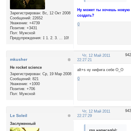
Ну может ты хочешь новую
Зарегистрирован
: Вс, 12 Окт 2008
создать?
Сообщений:
22652
Уважение:
+4739
0
Позитив:
+3431
Пол:
Мужской
Предупреждения:
‡ 1. 2. 3. ... 10!
94
Чт, 12 Май 2011
mkusher
22:27:21
Не rocket science
alt+s ну нифига себе О_О
Зарегистрирован
: Ср, 19 Мар 2008
0
Сообщений:
821
Уважение:
+1000
Позитив:
+706
Пол:
Мужской
94
Чт, 12 Май 2011
Le Soleil
22:27:29
Заслуженный
rps написал(а):