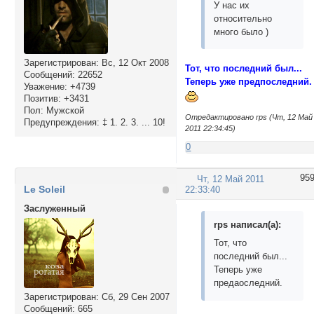
У нас их
относительно
много было )
Зарегистрирован
: Вс, 12 Окт 2008
Тот, что последний был...
Сообщений:
22652
Теперь уже предпоследний.
Уважение:
+4739
Позитив:
+3431
Пол:
Мужской
Отредактировано rps (Чт, 12 Май
Предупреждения:
‡ 1. 2. 3. ... 10!
2011 22:34:45)
0
95
Чт, 12 Май 2011
Le Soleil
22:33:40
Заслуженный
rps написал(а):
Тот, что
последний был...
Теперь уже
предаоследний.
Зарегистрирован
: Сб, 29 Сен 2007
Сообщений:
665