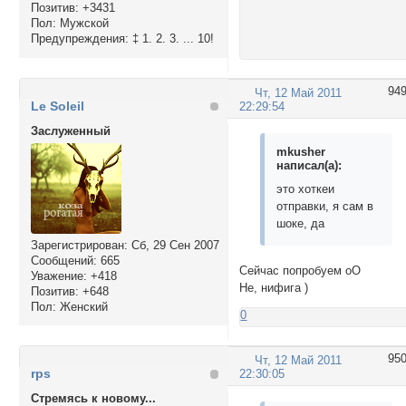
Позитив:
+3431
Пол:
Мужской
Предупреждения:
‡ 1. 2. 3. ... 10!
94
Чт, 12 Май 2011
Le Soleil
22:29:54
Заслуженный
mkusher
написал(а):
это хоткеи
отправки, я сам в
шоке, да
Зарегистрирован
: Сб, 29 Сен 2007
Сообщений:
665
Сейчас попробуем оО
Уважение:
+418
Не, нифига )
Позитив:
+648
Пол:
Женский
0
95
Чт, 12 Май 2011
rps
22:30:05
Стремясь к новому...