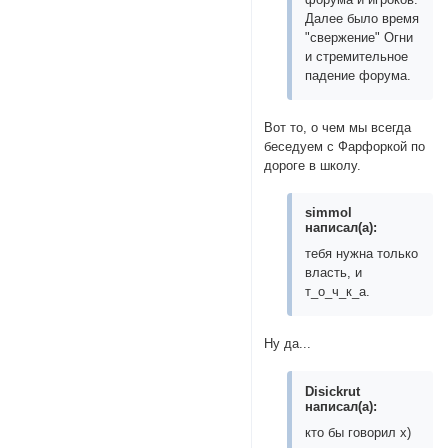
Далее было время
"свержение" Огни
и стремительное
падение форума.
Вот то, о чем мы всегда
беседуем с Фарфоркой по
дороге в школу.
simmol
написал(а):
тебя нужна только
власть, и
т_о_ч_к_а.
Ну да...
Disickrut
написал(а):
кто бы говорил х)