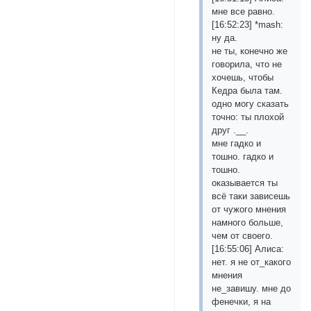
мне все равно.
[16:52:23] *mash:
ну да.
не ты, конечно же
говорила, что не
хочешь, чтобы
Кедра была там.
одно могу сказать
точно: ты плохой
друг .__.
мне гадко и
тошно. гадко и
тошно.
оказывается ты
всё таки зависешь
от чужого мнения
намного больше,
чем от своего.
[16:55:06] Алиса:
нет. я не от_какого
мнения
не_завишу. мне до
фенечки, я на