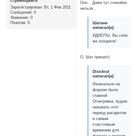
Стремящийся
Ооо... Даже тут спокойно
Зарегистрирован
: Вт, 1 Фев 2011
нельзя...
Сообщений:
4
Уважение:
0
Позитив:
0
Шатани
написал(а):
ИДИОТЫ. Вы себя
же позорите!
О, Шат пришел)
Disickrut
написал(а):
Изначально на
форуме была
главной
Огнегривка, будем
называть этот
период расцветом
и самым
счастливым
временем для
форума и игроков.