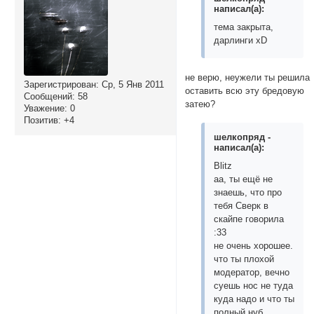
написал(а):
тема закрыта,
дарлинги xD
не верю, неужели ты решила
Зарегистрирован
: Ср, 5 Янв 2011
оставить всю эту бредовую
Сообщений:
58
затею?
Уважение:
0
Позитив:
+4
шелкопряд -
написал(а):
Blitz
аа, ты ещё не
знаешь, что про
тебя Сверк в
скайпе говорила
:33
не очень хорошее.
что ты плохой
модератор, вечно
суешь нос не туда
куда надо и что ты
полный нуб.