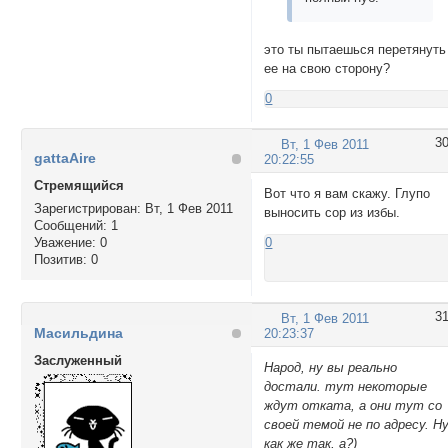
это ты пытаешься перетянуть
ее на свою сторону?
0
3
Вт, 1 Фев 2011
gattaAire
20:22:55
Стремящийся
Вот что я вам скажу. Глупо
Зарегистрирован
: Вт, 1 Фев 2011
выносить сор из избы.
Сообщений:
1
Уважение:
0
0
Позитив:
0
3
Вт, 1 Фев 2011
Масильдина
20:23:37
Заслуженный
Народ, ну вы реально
достали. тут некоторые
ждут отката, а они тут со
своей темой не по адресу. Н
как же так, а?)