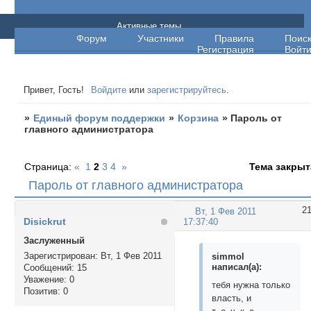
Единый форум поддержки
Активные темы
Форум
Участники
Правила
Поис
Регистрация
Войт
Привет, Гость!
Войдите
или
зарегистрируйтесь
.
»
Единый форум поддержки
»
Корзина
»
Пароль от
главного администратора
Страница:
«
1
2
3
4
»
Тема закрыт
Пароль от главного администратора
2
Вт, 1 Фев 2011
Disickrut
17:37:40
Заслуженный
Зарегистрирован
: Вт, 1 Фев 2011
simmol
написал(а):
Сообщений:
15
Уважение:
0
тебя нужна только
Позитив:
0
власть, и