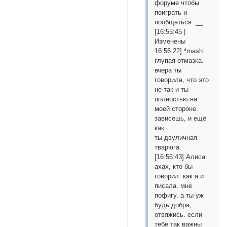
форуме чтобы
поиграть и
пообщаться .__.
[16:55:45 |
Изменены
16:56:22] *mash:
глупая отмазка.
вчера ты
говорила, что это
не так и ты
полностью на
моей стороне.
зависешь, и ещё
как.
ты двуличная
тварюга.
[16:56:43] Алиса:
ахах, кто бы
говорил. как я и
писала, мне
пофигу. а ты уж
будь добра,
отвяжись. если
тебе так важны