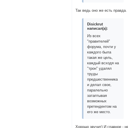
Так ведь оно же есть правда.
Disickrut
написал(а):
Из всех
"правителей"
форума, почти у
каждого была
такая же цель,
каждый всходя на
"трон" удалял
труды
предшественника
и делал свое,
паралельно
затаптывая
возможных
претендентом на
его же место.
Хорошо звучит) И главное - н