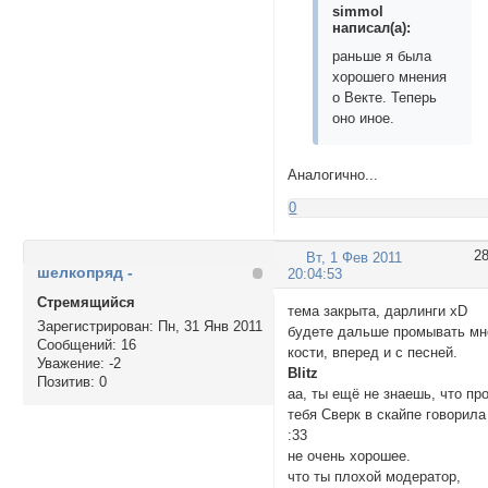
simmol
написал(а):
раньше я была
хорошего мнения
о Векте. Теперь
оно иное.
Аналогично...
0
2
Вт, 1 Фев 2011
шелкопряд -
20:04:53
Стремящийся
тема закрыта, дарлинги xD
Зарегистрирован
: Пн, 31 Янв 2011
будете дальше промывать мн
Сообщений:
16
кости, вперед и с песней.
Уважение:
-2
Blitz
Позитив:
0
аа, ты ещё не знаешь, что пр
тебя Сверк в скайпе говорила
:33
не очень хорошее.
что ты плохой модератор,