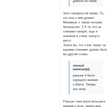
давила на сверк.
Зато говорила ей прямо. То,
что она о нем думает.
Минимум, с таким человек
безопаснее :З А те, кто за
спинами говорит, еще и
ножиком в спину тыкнуть
могут.
Знали бы, что о вас пишут за
вашими спинами- думаю был
бы другие слова.
simmol
написал(а):
раньше я была
хорошего мнения
о Векте. Теперь
оно иное.
Раньше тоже была большего
мнения о всех, видно мои