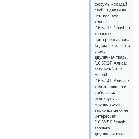
форумы - создай
свой. и делай на
нем все, что
хочешь.
[16:57:12] *mash: в
точности
повторяешь слова
Кедры, пхах, я это
знала.
двуличная тварь.
[16:57:24] Алиса:
заткнись ) и не
мешай.
[16:57:41] Алиса: я
только пришла и
собираюсь
отдохнуть, а
мнение такой
выскочки меня не
интересует.
[16:58:51] *mash:
тварюга.
двуличная сука.