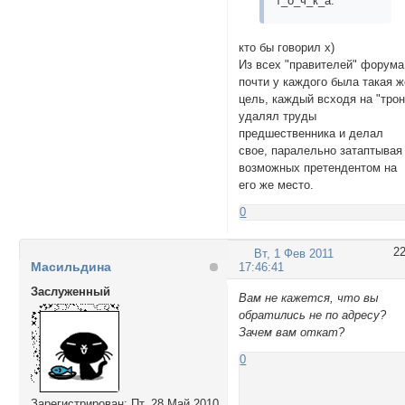
т_о_ч_к_а.
кто бы говорил х)
Из всех "правителей" форума
почти у каждого была такая ж
цель, каждый всходя на "трон
удалял труды
предшественника и делал
свое, паралельно затаптывая
возможных претендентом на
его же место.
0
2
Вт, 1 Фев 2011
Масильдина
17:46:41
Заслуженный
Вам не кажется, что вы
обратились не по адресу?
Зачем вам откат?
0
Зарегистрирован
: Пт, 28 Май 2010