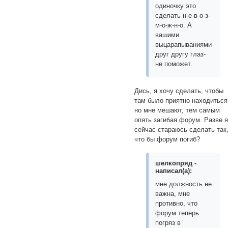
одиночку это
сделать н-е-в-о-з-
м-о-ж-н-о. А
вашими
выцарапываниями
друг другу глаз-
не поможет.
Дись, я хочу сделать, чтобы
там было приятно находиться
но мне мешают, тем самым
опять загибая форум. Разве 
сейчас стараюсь сделать так
что бы форум погиб?
шелкопряд -
написал(а):
мне должность не
важна, мне
противно, что
форум теперь
погряз в