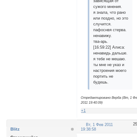
зависящая от
сужого мнения.
я знала, что рано
или поздно, но это
случится.
пафоснвя стерва.
ненавижу.
тва-арь.
[16:59:22] Алиса:
ненавидь дальше.
я тебе не мешаю.
ты мне не указ и
настроения моего
портить не
будешь.
Отредактировано Верба (Вт, 1 Ф
2011 19:40:09)
+1
2
Вт, 1 Фев 2011
Blitz
19:38:58