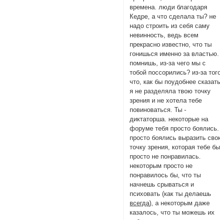
времена. люди благодаря
Кедре, а что сделала ты? не
надо строить из себя саму
невинность, ведь всем
прекрасно известно, что ты
гонишься именно за властью.
помнишь, из-за чего мы с
тобой поссорились? из-за тог
что, как бы поудобнее сказать
я не разделяла твою точку
зрения и не хотела тебе
повиноваться. Ты -
диктаторша. некоторые на
форуме тебя просто боялись.
просто боялись выразить сво
точку зрения, которая тебе б
просто не понравилась.
некоторым просто не
понравилось бы, что ты
начнешь срываться и
психовать (как ты делаешь
всегда
), а некоторым даже
казалось, что ты можешь их