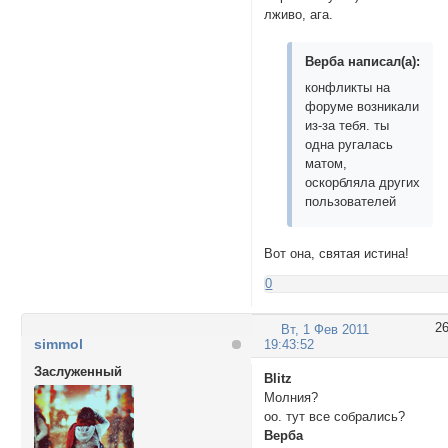
лживо, ага.
Верба написал(а):
конфликты на
форуме возникали
из-за тебя. ты
одна ругалась
матом,
оскорбляла других
пользователей
Вот она, святая истина!
0
2
Вт, 1 Фев 2011
simmol
19:43:52
Заслуженный
Blitz
Молния?
оо. тут все собрались?
Верба