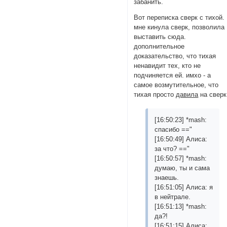
забанить.
Вот переписка сверк с тихой.
мне кинула сверк, позволила
выставить сюда.
дополнительное
доказательство, что тихая
ненавидит тех, кто не
подчиняется ей. имхо - а
самое возмутительное, что
тихая просто
давила
на сверк
[16:50:23] *mash:
спасибо =="
[16:50:49] Алиса:
за что? =="
[16:50:57] *mash:
думаю, ты и сама
знаешь.
[16:51:05] Алиса: я
в нейтрале.
[16:51:13] *mash:
да?!
[16:51:15] Алиса: