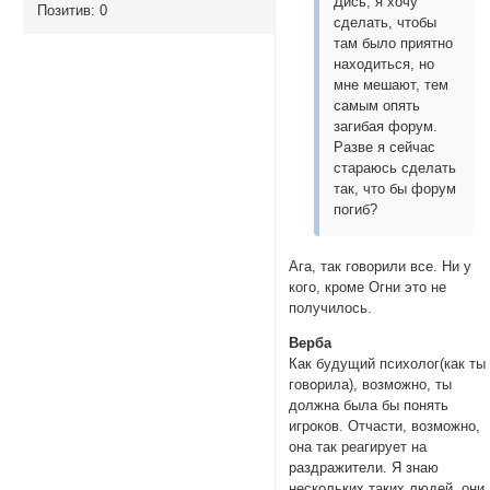
Дись, я хочу
Позитив:
0
сделать, чтобы
там было приятно
находиться, но
мне мешают, тем
самым опять
загибая форум.
Разве я сейчас
стараюсь сделать
так, что бы форум
погиб?
Ага, так говорили все. Ни у
кого, кроме Огни это не
получилось.
Верба
Как будущий психолог(как ты
говорила), возможно, ты
должна была бы понять
игроков. Отчасти, возможно,
она так реагирует на
раздражители. Я знаю
нескольких таких людей, они