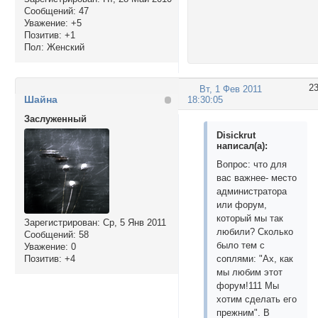
Сообщений:
47
Уважение:
+5
Позитив:
+1
Пол:
Женский
2
Вт, 1 Фев 2011
Шайна
18:30:05
Заслуженный
Disickrut
написал(а):
Вопрос: что для
вас важнее- место
администратора
или форум,
который мы так
Зарегистрирован
: Ср, 5 Янв 2011
любили? Сколько
Сообщений:
58
было тем с
Уважение:
0
Позитив:
+4
соплями: "Ах, как
мы любим этот
форум!111 Мы
хотим сделать его
прежним". В