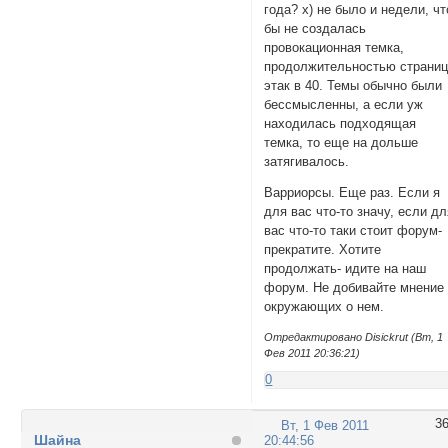
года? х) не было и недели, чт
бы не создалась
провокационная темка,
продолжительностью страни
этак в 40. Темы обычно были
бессмысленны, а если уж
находилась подходящая
темка, то еще на дольше
затягивалось.
Варриорсы. Еще раз. Если я
для вас что-то значу, если д
вас что-то таки стоит форум-
прекратите. Хотите
продолжать- идите на наш
форум. Не добивайте мнение
окружающих о нем.
Отредактировано Disickrut (Вт, 1
Фев 2011 20:36:21)
0
3
Вт, 1 Фев 2011
Шайна
20:44:56