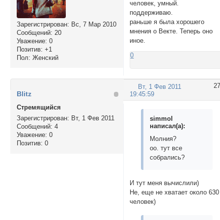
человек, умный.
поддерживаю.
раньше я была хорошего
Зарегистрирован
: Вс, 7 Мар 2010
мнения о Векте. Теперь оно
Сообщений:
20
иное.
Уважение:
0
Позитив:
+1
0
Пол:
Женский
2
Вт, 1 Фев 2011
Blitz
19:45:59
Стремящийся
Зарегистрирован
: Вт, 1 Фев 2011
simmol
написал(а):
Сообщений:
4
Уважение:
0
Молния?
Позитив:
0
оо. тут все
собрались?
И тут меня вычислили)
Не, еще не хватает около 630
человек)