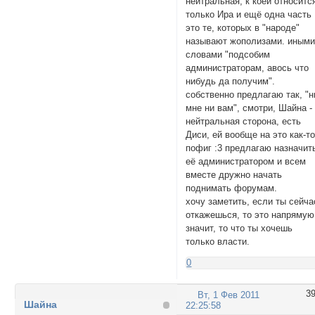
нейтральная, к коей относитс
только Ира и ещё одна часть
это те, которых в "народе"
называют жополизами. иным
словами "подсобим
администраторам, авось что
нибудь да получим".
собственно предлагаю так, "н
мне ни вам", смотри, Шайна -
нейтральная сторона, есть
Диси, ей вообще на это как-т
пофиг :3 предлагаю назначит
её администратором и всем
вместе дружно начать
поднимать форумам.
хочу заметить, если ты сейча
откажешься, то это напрямую
значит, то что ты хочешь
только власти.
0
3
Вт, 1 Фев 2011
Шайна
22:25:58