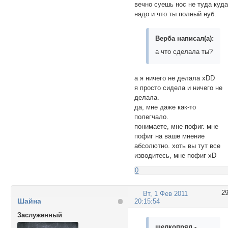
вечно суешь нос не туда куд
надо и что ты полный нуб.
Верба написал(а):
а что сделала ты?
а я ничего не делала xDD
я просто сидела и ничего не
делала.
да, мне даже как-то
полегчало.
понимаете, мне пофиг. мне
пофиг на ваше мнение
абсолютно. хоть вы тут все
изводитесь, мне пофиг xD
0
2
Вт, 1 Фев 2011
Шайна
20:15:54
Заслуженный
шелкопряд -