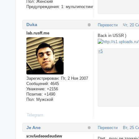
Пол:
Женский
Предупреждения:
1: мультипостинг
Duka
Перевести
Чт, 20 С
lab.rusff.me
Back in USSR )
+5
Зарегистрирован
: Пт, 2 Ноя 2007
Сообщений:
4645
Уважение:
+2156
Позитив:
+1490
Пол:
Мужской
Telegram
Je Ane
Перевести
Вт, 25 С
ʁɔvʎнdǝʚǝdǝudиw
Dart, nyyy ne znaaaiy)