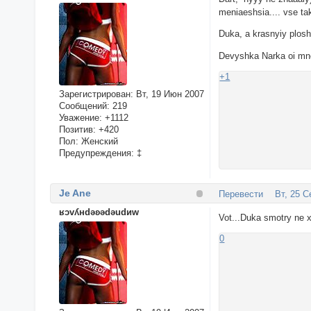
meniaeshsia.... vse tako
Duka, a krasnyiy ploshad
Devyshka Narka oi mne p
+1
Зарегистрирован
: Вт, 19 Июн 2007
Сообщений:
219
Уважение:
+1112
Позитив:
+420
Пол:
Женский
Предупреждения:
‡
Je Ane
Перевести
Вт, 25 С
ʁɔvʎнdǝʚǝdǝudиw
Vot...Duka smotry ne xl
0