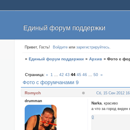
Единый форум поддержки
Привет, Гость!
Войдите
или
зарегистрируйтесь
.
»
Единый форум поддержки
»
Архив
»
Фото с фо
Страница:
«
1
…
42
43
44
45
46
…
50
»
Фото с форумчанами 9
Romych
Сб, 15 Сен 2012 16
drumman
Narka
, красиво
а что за город виден
0