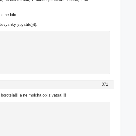
i ne bilo...
devyshky ypystite))))..
871
borotsia!!! a ne molcha oblizivatsa!!!!