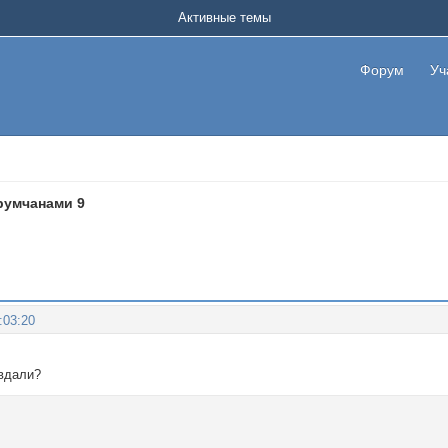
Активные темы
Форум
Уч
румчанами 9
:03:20
 вдали?