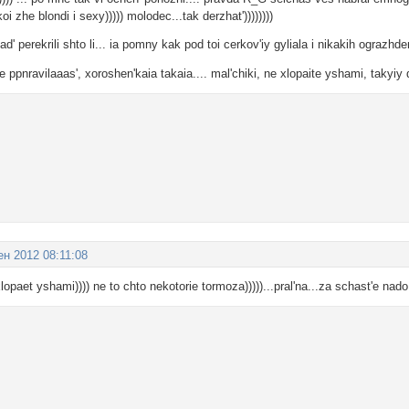
i zhe blondi i sexy))))) molodec...tak derzhat'))))))))
' perekrili shto li... ia pomny kak pod toi cerkov'iy gyliala i nikakih ograzhdeni
pnravilaaas', xoroshen'kaia takaia.... mal'chiki, ne xlopaite yshami, takyiy 
ен 2012 08:11:08
opaet yshami)))) ne to chto nekotorie tormoza)))))...pral'na...za schast'e nado 