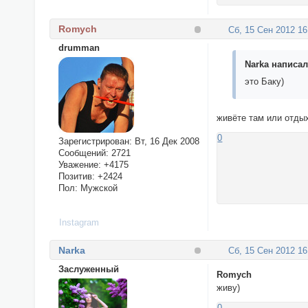
Romych
Сб, 15 Сен 2012 16
drumman
Narka написал(
это Баку)
живёте там или отды
0
Зарегистрирован
: Вт, 16 Дек 2008
Сообщений:
2721
Уважение:
+4175
Позитив:
+2424
Пол:
Мужской
Instagram
Narka
Сб, 15 Сен 2012 16
Заслуженный
Romych
живу)
0