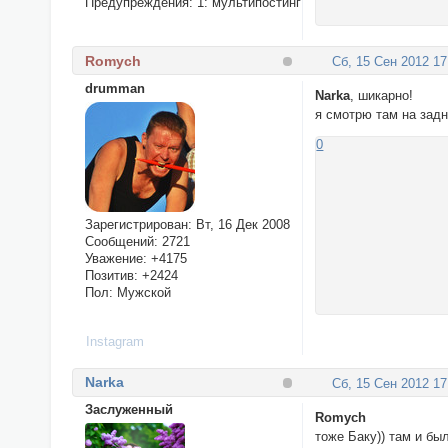
Предупреждения:
1: мультипостинг
Romych
Сб, 15 Сен 2012 17
drumman
Narka
, шикарно!
я смотрю там на задн
0
Зарегистрирован
: Вт, 16 Дек 2008
Сообщений:
2721
Уважение:
+4175
Позитив:
+2424
Пол:
Мужской
Instagram
Narka
Сб, 15 Сен 2012 17
Заслуженный
Romych
тоже Баку)) там и бы