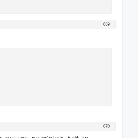
869
870
 no esli sbrosit, vi ochen' pohozhi... Pashk, ti ne