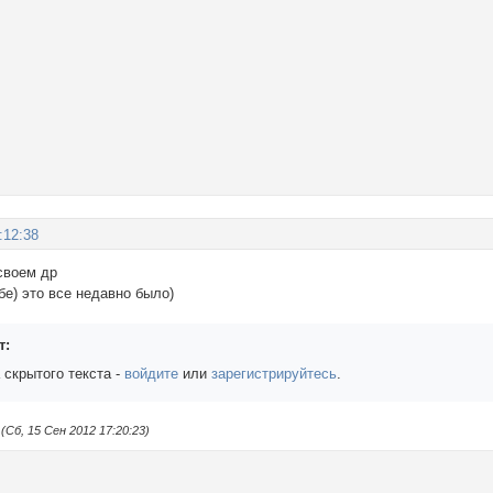
:12:38
своем др
бе) это все недавно было)
т:
 скрытого текста -
войдите
или
зарегистрируйтесь
.
Сб, 15 Сен 2012 17:20:23)