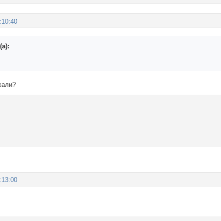
:10:40
а):
хали?
:13:00