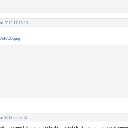
ен 2012 17:13:19
ен 2012 08:08:37
))) ... po mne tak vi ochen' pohozhi.... pravda R_G seichas ves nabral emnogo,