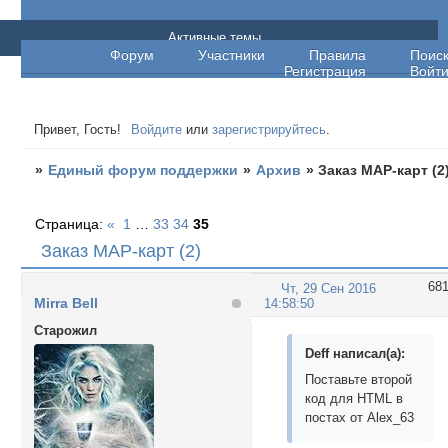
Единый форум поддержки
Активные темы
Форум
Участники
Правила
Поис
Регистрация
Войт
Привет, Гость!
Войдите
или
зарегистрируйтесь
.
»
Единый форум поддержки
»
Архив
»
Заказ МАР-карт (2
Страница:
«
1
…
33
34
35
Заказ МАР-карт (2)
68
Чт, 29 Сен 2016
Mirra Bell
14:58:50
Cтарожил
Deff написал(а):
Поставьте второй
код для HTML в
постах от Alex_63