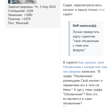
Сорри, пересмотрела весь
Зарегистрирован
: Чт, 3 Апр 2014
каталог и нашла только
этот
Сообщений:
2184
скрипт
Уважение:
+1882
Позитив:
+2478
Пол:
Женский
Deff написал(а):
Лучше прикрутить
карту скриптом
"своё объявление
к теме или
форуму"
В скрипте
Как сделать свое
Объявление к конкретной тем
или форуму
написано: "В
графе "Объявление"
размещаем Свой контент и
обрамляем его в теги cм.
Ниже:" А где у темы графа
"Объявление"? Или это
вставляется в само
объявление?