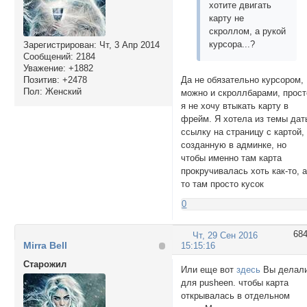
хотите двигать
карту не
скроллом, а рукой
курсора...?
Зарегистрирован
: Чт, 3 Апр 2014
Сообщений:
2184
Уважение:
+1882
Да не обязательно курсором,
Позитив:
+2478
Пол:
Женский
можно и скроллбарами, прост
я не хочу втыкать карту в
фрейм. Я хотела из темы дат
ссылку на страницу с картой,
созданную в админке, но
чтобы именно там карта
прокручивалась хоть как-то, 
то там просто кусок
0
68
Чт, 29 Сен 2016
Mirra Bell
15:15:16
Cтарожил
Или еще вот
здесь
Вы делал
для pusheen. чтобы карта
открывалась в отдельном