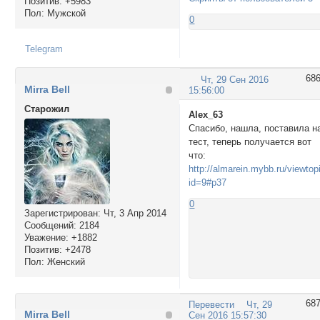
Позитив:
+5983
Пол:
Мужской
0
Telegram
68
Чт, 29 Сен 2016
Mirra Bell
15:56:00
Cтарожил
Alex_63
Спасибо, нашла, поставила н
тест, теперь получается вот
что:
http://almarein.mybb.ru/viewtop
id=9#p37
0
Зарегистрирован
: Чт, 3 Апр 2014
Сообщений:
2184
Уважение:
+1882
Позитив:
+2478
Пол:
Женский
68
Перевести
Чт, 29
Mirra Bell
Сен 2016 15:57:30