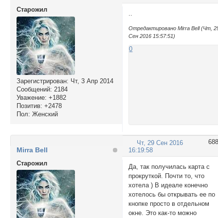
Cтарожил
..
Отредактировано Mirra Bell (Чт, 2
Сен 2016 15:57:51)
0
Зарегистрирован
: Чт, 3 Апр 2014
Сообщений:
2184
Уважение:
+1882
Позитив:
+2478
Пол:
Женский
68
Чт, 29 Сен 2016
Mirra Bell
16:19:58
Cтарожил
Да, так получилась карта с
прокруткой. Почти то, что
хотела ) В идеале конечно
хотелось бы открывать ее по
кнопке просто в отдельном
окне. Это как-то можно