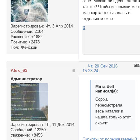
окне. Можно ли здесь сделат
так же? Чтобы из ссылки мен
мап-карта открывалась в
отдельном окне
Зарегистрирован
: Чт, 3 Апр 2014
0
Сообщений:
2184
Уважение:
+1882
Позитив:
+2478
Пол:
Женский
68
Чт, 29 Сен 2016
Alex_63
15:23:24
Администратор
Mirra Bell
написал(а):
Сорри,
пересмотрела
весь каталог и
нашла только этот
скрипт
Зарегистрирован
: Чт, 11 Дек 2014
Сообщений:
12250
Уважение:
+8455
Скрипты от пользователей 3