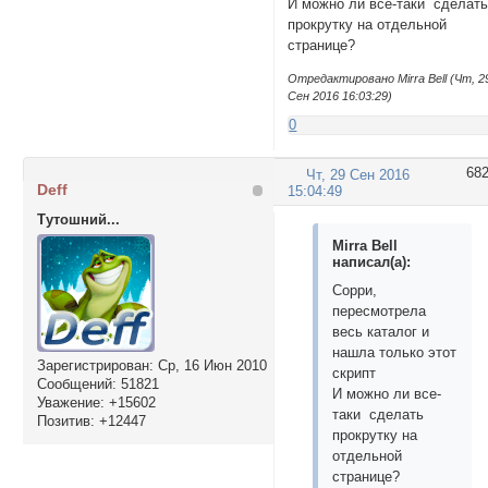
И можно ли все-таки сделат
прокрутку на отдельной
странице?
Отредактировано Mirra Bell (Чт, 2
Сен 2016 16:03:29)
0
68
Чт, 29 Сен 2016
Deff
15:04:49
Тутошний...
Mirra Bell
написал(а):
Сорри,
пересмотрела
весь каталог и
нашла только этот
Зарегистрирован
: Ср, 16 Июн 2010
скрипт
Сообщений:
51821
И можно ли все-
Уважение:
+15602
таки сделать
Позитив:
+12447
прокрутку на
отдельной
странице?