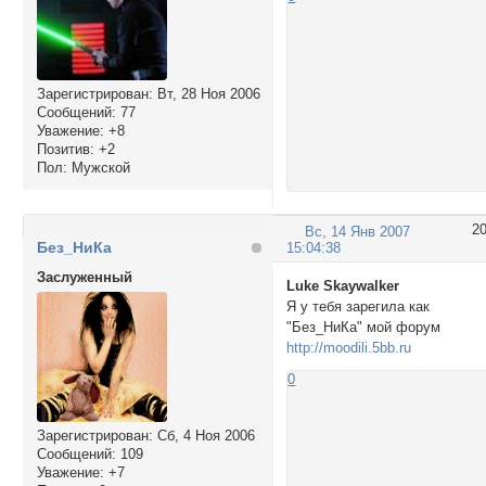
Зарегистрирован
: Вт, 28 Ноя 2006
Сообщений:
77
Уважение:
+8
Позитив:
+2
Пол:
Мужской
2
Вс, 14 Янв 2007
Без_НиКа
15:04:38
Заслуженный
Luke Skaywalker
Я у тебя зарегила как
"Без_НиКа" мой форум
http://moodili.5bb.ru
0
Зарегистрирован
: Сб, 4 Ноя 2006
Сообщений:
109
Уважение:
+7