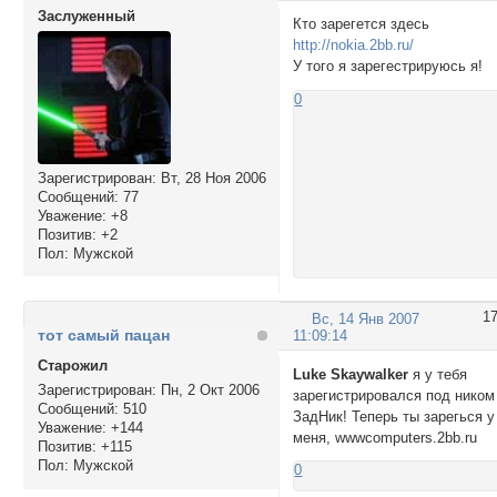
Заслуженный
Кто зарегется здесь
http://nokia.2bb.ru/
У того я зарегестрируюсь я!
0
Зарегистрирован
: Вт, 28 Ноя 2006
Сообщений:
77
Уважение:
+8
Позитив:
+2
Пол:
Мужской
1
Вс, 14 Янв 2007
тот самый пацан
11:09:14
Cтарожил
Luke Skaywalker
я у тебя
Зарегистрирован
: Пн, 2 Окт 2006
зарегистрировался под ником
Сообщений:
510
ЗадНик! Теперь ты зарегься у
Уважение:
+144
меня, wwwcomputers.2bb.ru
Позитив:
+115
Пол:
Мужской
0