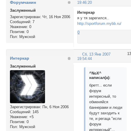
Форумчанин
19:46:20
Заслуженный
Интеркар
Зарегистрирован
: Чт, 16 Ноя 2006
я у тя зарегился..
Сообщений:
7
http://sportforum.mybb.ru/
Уважение:
0
Позитив:
0
0
Пол:
Мужской
1
Сб, 13 Янв 2007
Интеркар
19:54:44
Заслуженный
^NoX^
написал(а):
бретт... если
форум
интересный, то
обменяйся
Зарегистрирован
: Пн, 6 Ноя 2006
баннерами и люди
Сообщений:
145
будут заходить к
Уважение:
+5
те, и регаца "если
Позитив:
0
форум
Пол:
Мужской
интересный"...