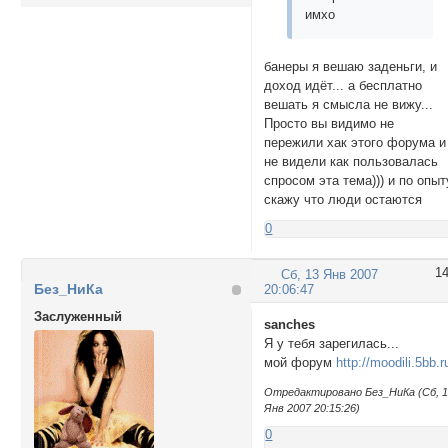
имхо
банеры я вешаю заденьги, и
доход идёт... а бесплатно
вешать я смысла не вижу...
Просто вы видимо не
пережили хак этого форума и
не видели как пользовалась
спросом эта тема))) и по опыт
скажу что люди остаются
0
1
Сб, 13 Янв 2007
Без_НиКа
20:06:47
Заслуженный
sanches
Я у тебя зарегилась...
мой форум
http://moodili.5bb.r
Отредактировано Без_НиКа (Сб, 
Янв 2007 20:15:26)
0