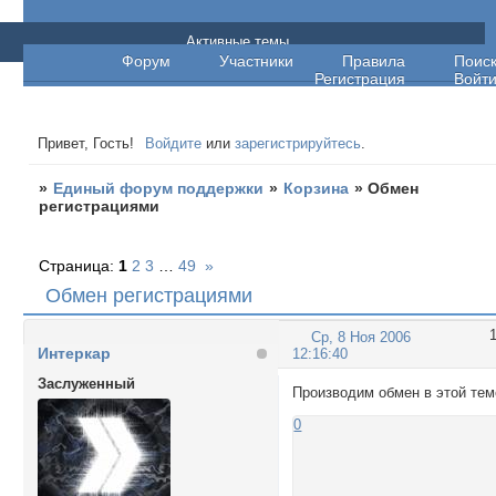
Единый форум поддержки
Активные темы
Форум
Участники
Правила
Поис
Регистрация
Войт
Привет, Гость!
Войдите
или
зарегистрируйтесь
.
»
Единый форум поддержки
»
Корзина
»
Обмен
регистрациями
Страница:
1
2
3
…
49
»
Обмен регистрациями
Ср, 8 Ноя 2006
Интеркар
12:16:40
Заслуженный
Производим обмен в этой тем
0