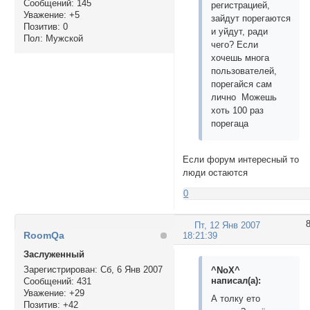
Сообщений:
145
регистрацией,
Уважение:
+5
зайдут порегаются
Позитив:
0
и уйдут, ради
Пол:
Мужской
чего? Если
хочешь многа
пользователей,
порегайся сам
лично Можешь
хоть 100 раз
порегаца
Если форум интересный то
люди остаются
0
Пт, 12 Янв 2007
RoomQa
18:21:39
Заслуженный
Зарегистрирован
: Сб, 6 Янв 2007
^NoX^
написал(а):
Сообщений:
431
Уважение:
+29
А толку ето
Позитив:
+42