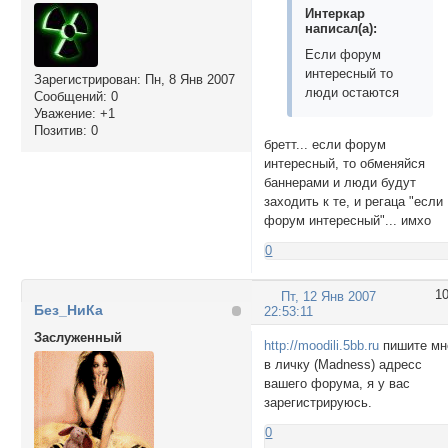
Интеркар
написал(а):
Если форум
интересный то
Зарегистрирован
: Пн, 8 Янв 2007
люди остаются
Сообщений:
0
Уважение:
+1
Позитив:
0
бретт... если форум
интересный, то обменяйся
баннерами и люди будут
заходить к те, и регаца "если
форум интересный"... имхо
0
1
Пт, 12 Янв 2007
Без_НиКа
22:53:11
Заслуженный
http://moodili.5bb.ru
пишите мн
в личку (Madness) адресс
вашего форума, я у вас
зарегистрируюсь.
0