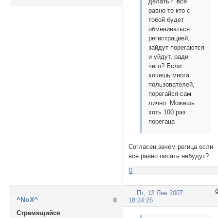
делать? всё
равно те кто с
тобой будет
обмениваться
регистрацией,
зайдут порегаются
и уйдут, ради
чего? Если
хочешь многа
пользователей,
порегайся сам
лично Можешь
хоть 100 раз
порегаца
Согласен,зачем регица если
всё равно писать небудут?
0
Пт, 12 Янв 2007
^NoX^
18:24:26
Стремящийся