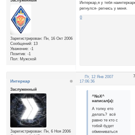
Заслуженный
Интеркар,я у тебя наинтеркар
регнулся- регнись у меня.
0
Зарегистрирован
: Пн, 16 Окт 2006
Сообщений:
13
Уважение:
-1
Позитив:
-1
Пол:
Мужской
Пт, 12 Янв 2007
Интеркар
17:06:36
Заслуженный
^NoX^
написал(а):
А толку ето
делать? всё
равно те кто с
тобой будет
Зарегистрирован
: Пн, 6 Ноя 2006
обмениваться