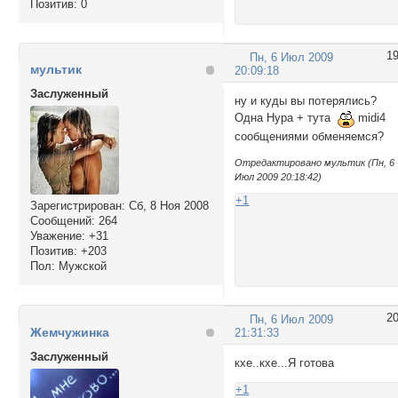
Позитив:
0
1
Пн, 6 Июл 2009
мультик
20:09:18
Заслуженный
ну и куды вы потерялись?
Одна Нура + тута
midi4
сообщениями обменяемся?
Отредактировано мультик (Пн, 6
Июл 2009 20:18:42)
+1
Зарегистрирован
: Сб, 8 Ноя 2008
Сообщений:
264
Уважение:
+31
Позитив:
+203
Пол:
Мужской
2
Пн, 6 Июл 2009
Жемчужинка
21:31:33
Заслуженный
кхе..кхе...Я готова
+1