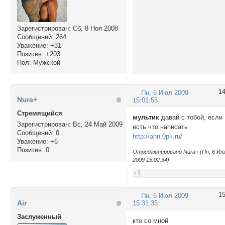
Зарегистрирован
: Сб, 8 Ноя 2008
Сообщений:
264
Уважение:
+31
Позитив:
+203
Пол:
Мужской
1
Пн, 6 Июл 2009
Nura+
15:01:55
Стремящийся
мультик
давай с тобой, если
Зарегистрирован
: Вс, 24 Май 2009
есть что написать
Сообщений:
0
http://ann.0pk.ru/
Уважение:
+6
Позитив:
0
Отредактировано Nura+ (Пн, 6 Ию
2009 15:02:34)
+1
1
Пн, 6 Июл 2009
Air
15:31:35
Заслуженный
кто со мной