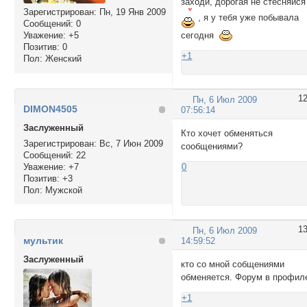
заходи, дорогая не стесняйся
Зарегистрирован
: Пн, 19 Янв 2009
, я у тебя уже побывала
Сообщений:
0
сегодня
Уважение:
+5
Позитив:
0
+1
Пол:
Женский
1
Пн, 6 Июл 2009
DIMON4505
07:56:14
Заслуженный
Кто хочет обменяться
Зарегистрирован
: Вс, 7 Июн 2009
сообщениями?
Сообщений:
22
Уважение:
+7
0
Позитив:
+3
Пол:
Мужской
1
Пн, 6 Июл 2009
мультик
14:59:52
Заслуженный
кто со мной собщениями
обменяется. Форум в профил
+1