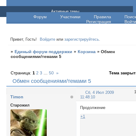
Единый форум поддержки
Активные темы
Форум
Участники
Правила
Поис
Регистрация
Войт
Привет, Гость!
Войдите
или
зарегистрируйтесь
.
»
Единый форум поддержки
»
Корзина
»
Обмен
сообщениями/темами 5
Страница:
1
2
3
…
50
»
Тема закрыт
Обмен сообщениями/темами 5
Сб, 4 Июл 2009
Timon
11:48:10
Cтарожил
Продолжение
+1