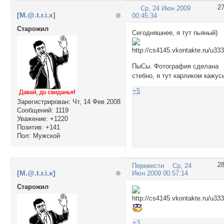
2
Ср, 24 Июн 2009
[M.@.t.r.i.x]
00:45:34
Cтарожил
Сегодняшнее, я тут пьяный)
ПыСы. Фотография сделана
стебно, я тут карликом кажус
+5
Зарегистрирован
: Чт, 14 Фев 2008
Сообщений:
1119
Уважение:
+1220
Позитив:
+141
Пол:
Мужской
2
Перевести
Ср, 24
[M.@.t.r.i.x]
Июн 2009 00:57:14
Cтарожил
+3