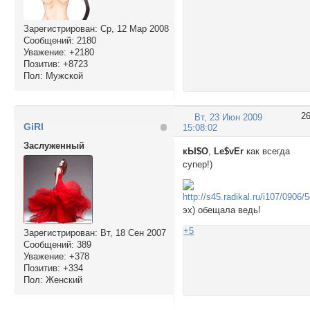
Зарегистрирован
: Ср, 12 Мар 2008
Сообщений:
2180
Уважение:
+2180
Позитив:
+8723
Пол:
Мужской
2
Вт, 23 Июн 2009
GiRl
15:08:02
Заслуженный
кЫ$О
,
Le$vEr
как всегда
супер!)
эх) обещала ведь!
+5
Зарегистрирован
: Вт, 18 Сен 2007
Сообщений:
389
Уважение:
+378
Позитив:
+334
Пол:
Женский