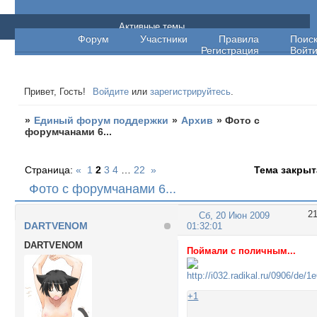
Единый форум поддержки
Активные темы
Форум
Участники
Правила
Поис
Регистрация
Войт
Привет, Гость!
Войдите
или
зарегистрируйтесь
.
»
Единый форум поддержки
»
Архив
»
Фото с
форумчанами 6...
Страница:
«
1
2
3
4
…
22
»
Тема закрыт
Фото с форумчанами 6...
2
Сб, 20 Июн 2009
DARTVENOM
01:32:01
DARTVENOM
Поймали с поличным...
+1