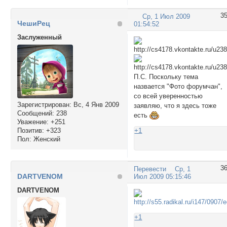
3
Ср, 1 Июл 2009
ЧешиРец
01:54:52
Заслуженный
П.С. Поскольку тема
назвается "Фото форумчан",
со всей уверенностью
Зарегистрирован
: Вс, 4 Янв 2009
заявляю, что я здесь тоже
Сообщений:
238
есть
Уважение:
+251
Позитив:
+323
+1
Пол:
Женский
3
Перевести
Ср, 1
DARTVENOM
Июл 2009 05:15:46
DARTVENOM
+1