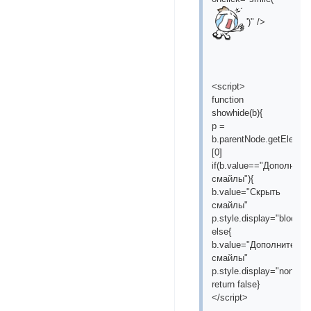
')" />
<script>
function
showhide(b){
p =
b.parentNode.getEleme
[0]
if(b.value=="Дополнит
смайлы"){
b.value="Скрыть
смайлы"
p.style.display="block"}
else{
b.value="Дополнитель
смайлы"
p.style.display="none"}
return false}
</script>