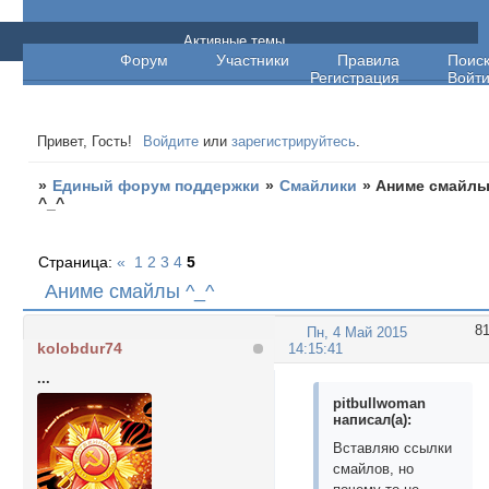
Единый форум поддержки
Активные темы
Форум
Участники
Правила
Поис
Регистрация
Войт
Привет, Гость!
Войдите
или
зарегистрируйтесь
.
»
Единый форум поддержки
»
Смайлики
»
Аниме смайл
^_^
Страница:
«
1
2
3
4
5
Аниме смайлы ^_^
8
Пн, 4 Май 2015
kolobdur74
14:15:41
...
pitbullwoman
написал(а):
Вставляю ссылки
смайлов, но