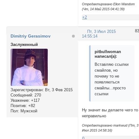
<img src="http://s
Отредактировано Elion Wandom
 <img src="http://
(Чт, 14 Май 2015 04:41:39)
 <img src="http://
+2
 <img src="http://
 <img src="http://
 <img src="http://
8
Пт, 3 Июл 2015
Dimitriy Gerasimov
 <img src="http://
14:55:14
 <img src="http://
Заслуженный
pitbullwoman
написал(а):
Вставляю ссылки
смайлов, но
почему то не
появляються
смайлы...просто
Зарегистрирован
: Вт, 3 Фев 2015
ссылки
Сообщений:
270
Уважение:
+117
Позитив:
+82
Ну значит вы делаете чего то
Пол:
Мужской
неправильно
Отредактировано markwud (Пт, 3
Июл 2015 14:58:16)
0