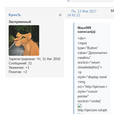
8
Пн, 13 Фев 2017
КрисЪ
14:42:12
Заслуженный
Maze999
написал(а):
<div>
<input
type="Button"
value="Дополнительны
смайлы"
Зарегистрирован
: Чт, 11 Авг 2016
onclick="return
Сообщений:
21
showhide(this)">
Уважение:
+1
Позитив:
+2
<p
style="display:none">
<img
src="http://ipicture.ru/
style="cursor:
pointer"
onclick="smile('