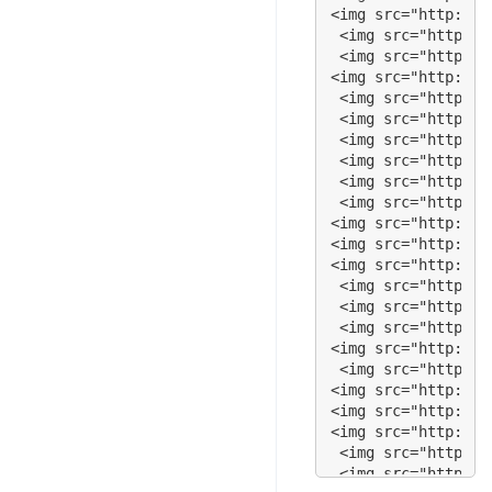
<img src="  http:/
<img src="http://s
<img src="   http:
 <img src="http://
<img src="   http:
 <img src="http://
<img src="   http:
<img src="http://s
<img src="  http:/
 <img src="http://
<img src="    http
 <img src="http://
<img src="    http
 <img src="http://
<img src="    http
 <img src="http://
<img src="   http:
 <img src="http://
 <img src="http://
<img src="http://s
<img src="http://s
<img src="http://s
 <img src="http://
 <img src="http://
 <img src="http://
<img src="http://s
 <img src="http://
<img src="http://s
<img src="http://s
<img src="http://s
 <img src="http://
 <img src="http://