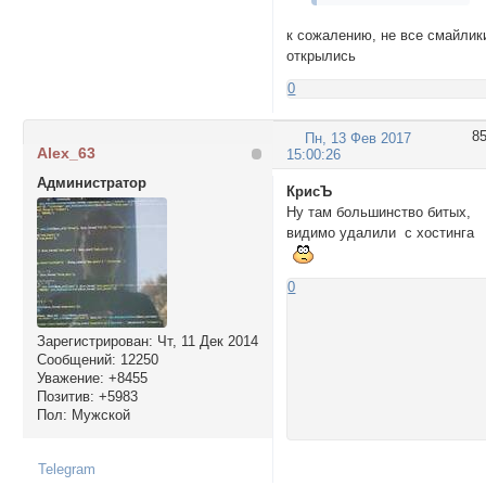
к сожалению, не все смайлик
открылись
0
8
Пн, 13 Фев 2017
Alex_63
15:00:26
Администратор
КрисЪ
Ну там большинство битых,
видимо удалили с хостинга
0
Зарегистрирован
: Чт, 11 Дек 2014
Сообщений:
12250
Уважение:
+8455
Позитив:
+5983
Пол:
Мужской
Telegram