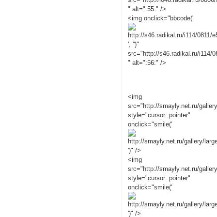
" alt=":55:" />
<img onclick="bbcode('
', '')"
src="http://s46.radikal.ru/i114
" alt=":56:" />
<img
src="http://smayly.net.ru/galler
style="cursor: pointer"
onclick="smile('
')" />
<img
src="http://smayly.net.ru/galler
style="cursor: pointer"
onclick="smile('
')" />