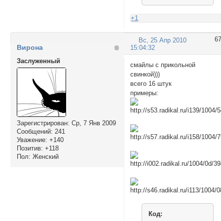
<img src="http://s
+1
<img src="http://s
6
Вс, 25 Апр 2010
Вирона
15:04:32
<img src="http://i
Заслуженный
смайлы с прикольной
<img src="http://s
свинкой)))
всего 16 штук
<img src="http://i
примеры:
<img src="http://s
Зарегистрирован
: Ср, 7 Янв 2009
<img src="http://s
Сообщений:
241
Уважение:
+140
<img src="http://s
Позитив:
+118
Пол:
Женский
<img src="http://i
<img src="http://s
<img src="http://s
Код:
<img src="http://s