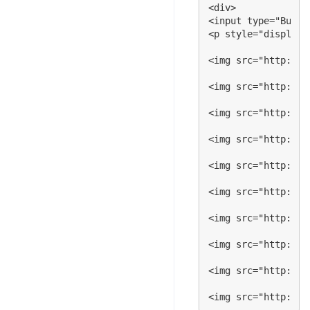
<div>

<input type="Butto
<img src="http://i
<p style="display:n
<img src="http://s
<img src="http://s
<img src="http://i
<img src="http://s
<img src="http://s
<img src="http://s
<img src="http://s
<img src="http://s
<img src="http://s
<img src="http://s
<img src="http://s
<img src="http://i
<img src="http://i
<img src="http://s
<img src="http://s
<img src="http://i
<img src="http://s
<img src="http://i
<img src="http://s
<img src="http://s