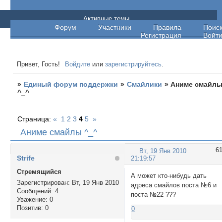
Единый форум поддержки
Активные темы
Форум
Участники
Правила
Поис
Регистрация
Войт
Привет, Гость!
Войдите
или
зарегистрируйтесь
.
»
Единый форум поддержки
»
Смайлики
»
Аниме смайл
^_^
Страница:
«
1
2
3
4
5
»
Аниме смайлы ^_^
6
Вт, 19 Янв 2010
Strife
21:19:57
Стремящийся
А может кто-нибудь дать
Зарегистрирован
: Вт, 19 Янв 2010
адреса смайлов поста №6 и
Сообщений:
4
поста №22 ???
Уважение:
0
Позитив:
0
0