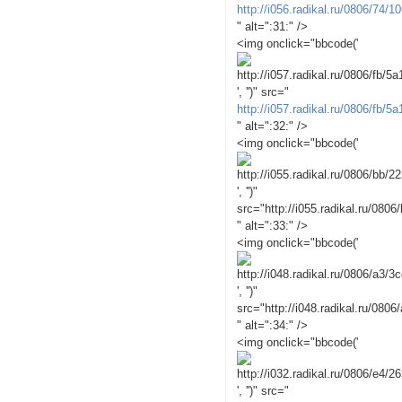
http://i056.radikal.ru/0806/74/
" alt=":31:" />
<img onclick="bbcode('
', '')" src="
http://i057.radikal.ru/0806/fb/5
" alt=":32:" />
<img onclick="bbcode('
', '')"
src="http://i055.radikal.ru/080
" alt=":33:" />
<img onclick="bbcode('
', '')"
src="http://i048.radikal.ru/080
" alt=":34:" />
<img onclick="bbcode('
', '')" src="