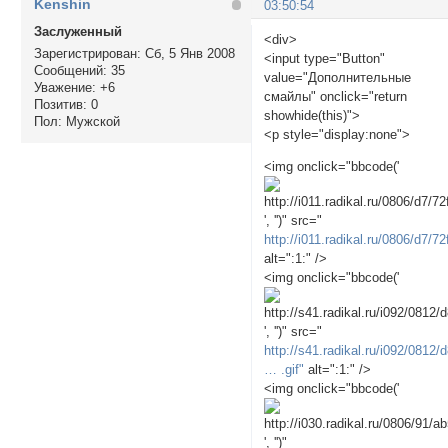
Kenshin
03:50:54
Заслуженный
<div>
Зарегистрирован
: Сб, 5 Янв 2008
<input type="Button"
Сообщений:
35
value="Дополнительные
Уважение:
+6
смайлы" onclick="return
Позитив:
0
showhide(this)">
Пол:
Мужской
<p style="display:none">
<img onclick="bbcode('
', '')" src="
http://i011.radikal.ru/0806/d7/7
alt=":1:" />
<img onclick="bbcode('
', '')" src="
http://s41.radikal.ru/i092/0812/
… .gif"
alt=":1:" />
<img onclick="bbcode('
', '')"