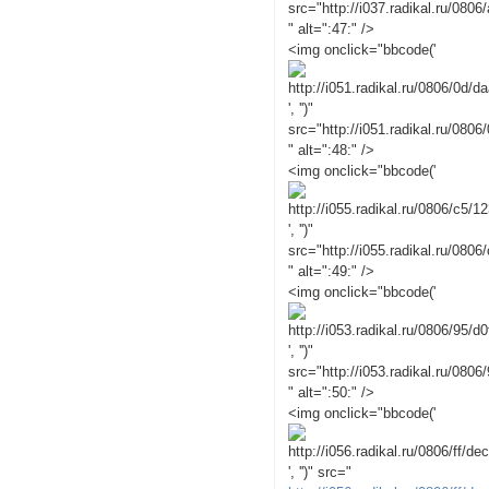
src="http://i037.radikal.ru/080
" alt=":47:" />
<img onclick="bbcode('
', '')"
src="http://i051.radikal.ru/080
" alt=":48:" />
<img onclick="bbcode('
', '')"
src="http://i055.radikal.ru/080
" alt=":49:" />
<img onclick="bbcode('
', '')"
src="http://i053.radikal.ru/080
" alt=":50:" />
<img onclick="bbcode('
', '')" src="