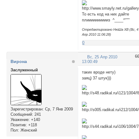
То есть код на них дайте
плииииииииииз ^____^"""
Отредактировано НюШа XВ (Вс, 4
Апр 2010 11:06:28)
0
6
Вс, 25 Апр 2010
Вирона
13:00:49
Заслуженный
таких вроде нету)
заяц) 37 штук)))
Зарегистрирован
: Ср, 7 Янв 2009
Сообщений:
241
Уважение:
+140
Позитив:
+118
Пол:
Женский