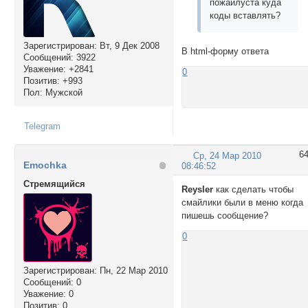
пожайлуста куда
коды вставлять?
Зарегистрирован
: Вт, 9 Дек 2008
В html-форму ответа
Сообщений:
3922
Уважение:
+2841
0
Позитив:
+993
Пол:
Мужской
Telegram
6
Ср, 24 Мар 2010
Emochka
08:46:52
Стремящийся
Reysler
как сделать чтобы
смайлики были в меню когда
пишешь сообщение?
0
Зарегистрирован
: Пн, 22 Мар 2010
Сообщений:
0
Уважение:
0
Позитив:
0