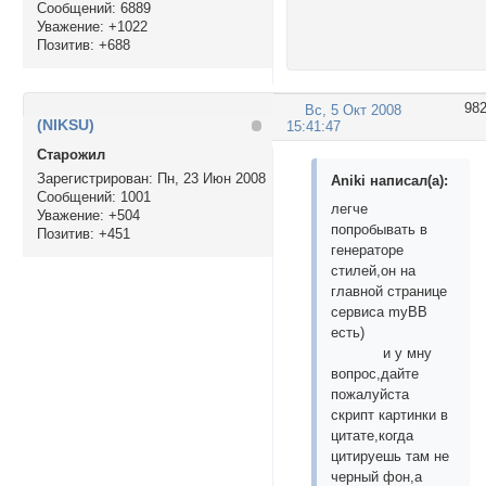
Сообщений:
6889
Уважение:
+1022
Позитив:
+688
98
Вс, 5 Окт 2008
(NIKSU)
15:41:47
Cтарожил
Зарегистрирован
: Пн, 23 Июн 2008
Aniki написал(а):
Сообщений:
1001
легче
Уважение:
+504
попробывать в
Позитив:
+451
генераторе
стилей,он на
главной странице
сервиса myBB
есть)
и у мну
вопрос,дайте
пожалуйста
скрипт картинки в
цитате,когда
цитируешь там не
черный фон,а