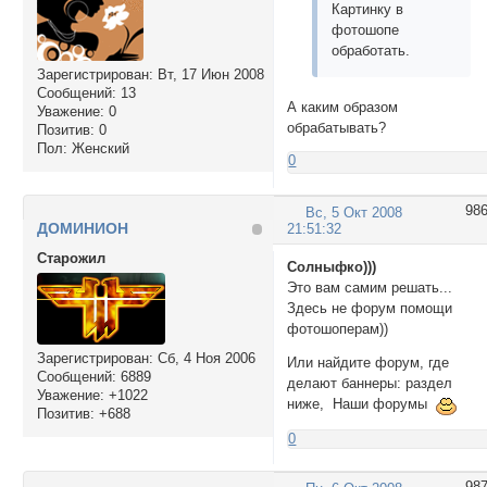
Картинку в
фотошопе
обработать.
Зарегистрирован
: Вт, 17 Июн 2008
Сообщений:
13
А каким образом
Уважение:
0
обрабатывать?
Позитив:
0
Пол:
Женский
0
98
Вс, 5 Окт 2008
ДОМИНИОН
21:51:32
Cтарожил
Солныфко)))
Это вам самим решать...
Здесь не форум помощи
фотошоперам))
Зарегистрирован
: Сб, 4 Ноя 2006
Или найдите форум, где
Сообщений:
6889
делают баннеры: раздел
Уважение:
+1022
ниже, Наши форумы
Позитив:
+688
0
98