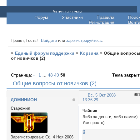
Единый форум поддержки
Активные темы
Форум
Участники
Правила
Поис
Регистрация
Войт
Привет, Гость!
Войдите
или
зарегистрируйтесь
.
»
Единый форум поддержки
»
Корзина
»
Общие вопрос
от новичков (2)
Страница:
«
1
…
48
49
50
Тема закрыт
Общие вопросы от новичков (2)
98
Вс, 5 Окт 2008
ДОМИНИОН
13:36:29
Cтарожил
Чайник
Либо за деньги, либо самим)
Усе просто)
0
Зарегистрирован
: Сб, 4 Ноя 2006