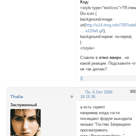
Код:
<style type="text/css">TR.ine
Div.icon {
background-image :
url(
http://s14.rimg.info/7097eda
… a120a0.gif
);
background-repeat: no-repeat;
}
</style>
Ставлю в
хтмл вверх
, не
какой реакции. Подскажите чт
не так делаю?
0
99
Пн, 6 Окт 2008
Thalia
18:15:36
Заслуженный
а есть скрипт
например когда гости
посищают форум выходила
окошко "Гостям Запрещено
просматривать
темы.Регистрируйтесь."