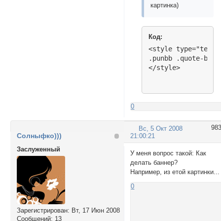
картинка)
Код:
<style type="text/c
.punbb .quote-box,
</style>
0
98
Вс, 5 Окт 2008
Солныфко)))
21:00:21
Заслуженный
У меня вопрос такой: Как
делать баннер?
Например, из етой картинки...
0
Зарегистрирован
: Вт, 17 Июн 2008
Сообщений:
13