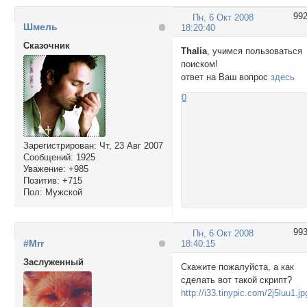
99
Пн, 6 Окт 2008
Шмель
18:20:40
Сказочник
Thalia
, учимся пользоваться
поиском!
ответ на Ваш вопрос
здесь
0
Зарегистрирован
: Чт, 23 Авг 2007
Сообщений:
1925
Уважение:
+985
Позитив:
+715
Пол:
Мужской
99
Пн, 6 Окт 2008
#Mrr
18:40:15
Заслуженный
Скажите пожалуйста, а как
сделать вот такой скрипт?
http://i33.tinypic.com/2j5luu1.jp