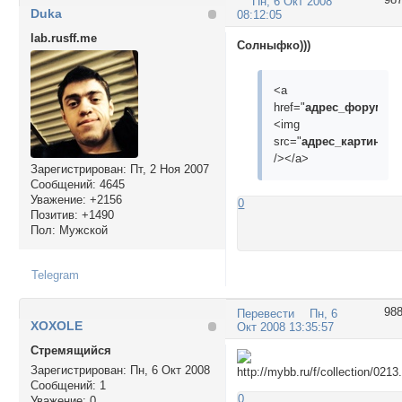
Пн, 6 Окт 2008
Duka
08:12:05
lab.rusff.me
Солныфко)))
<a
href="
адрес_форума
"
<img
src="
адрес_картинки
"
/></a>
Зарегистрирован
: Пт, 2 Ноя 2007
Сообщений:
4645
Уважение:
+2156
0
Позитив:
+1490
Пол:
Мужской
Telegram
98
Перевести
Пн, 6
XOXOLE
Окт 2008 13:35:57
Стремящийся
Зарегистрирован
: Пн, 6 Окт 2008
Сообщений:
1
0
Уважение:
0