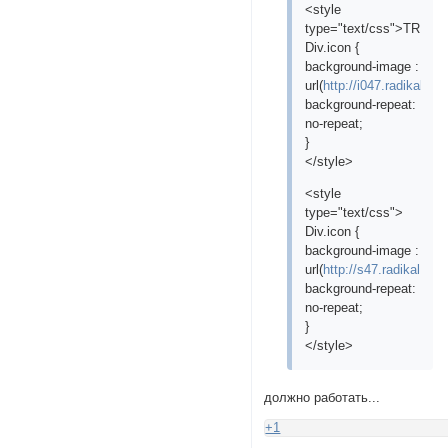
<style
type="text/css">TR.ine
Div.icon {
background-image :
url(
http://i047.radikal.r
background-repeat:
no-repeat;
}
</style>
<style
type="text/css">
Div.icon {
background-image :
url(
http://s47.radikal.ru
background-repeat:
no-repeat;
}
</style>
должно работать...
+1