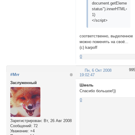
document.getElementByI
status").innerHTML=str.s
1)
</script>
соответственно, выделенное
можно поменять на своё...
(с) karpoff
0
99
Пн, 6 Окт 2008
#Mrr
19:02:47
Заслуженный
Шмель
Спасибо большое!))
0
Зарегистрирован
: Вт, 26 Авг 2008
Сообщений:
72
Уважение:
+4