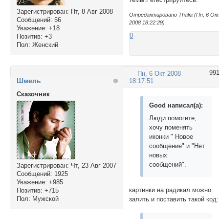
Зарегистрирован
: Пт, 8 Авг 2008
Отредактировано Thalia (Пн, 6 Ок
Сообщений:
56
2008 18:22:29)
Уважение:
+18
0
Позитив:
+3
Пол:
Женский
99
Пн, 6 Окт 2008
Шмель
18:17:51
Сказочник
Good написал(а):
Люди помогите,
хочу поменять
иконки " Новое
сообщение" и "Нет
новых
сообщений".
Зарегистрирован
: Чт, 23 Авг 2007
Сообщений:
1925
Уважение:
+985
картинки на радикал можно
Позитив:
+715
Пол:
Мужской
залить и поставить такой код: