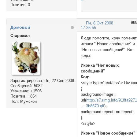
Позитив:
0
98
Пн, 6 Окт 2008
Домовой
17:35:55
Cтарожил
Люди помогите, хочу поменят
иконки " Новое сообщение" и
"Нет новых сообщений". Вот
коды:
Иконка "Нет новых
сообщений"
Код:
Зарегистрирован
: Пн, 22 Сен 2008
<style type="text/css"> Div.ico
Сообщений:
5082
{
Уважение:
+1506
background-image :
Позитив:
+854
url(
http://s7.rimg.info/918fa92
Пол:
Мужской
… 3b8670.gif
);
background-repeat: no-repeat;
}
</style>
Иконка "Новое сообщение"