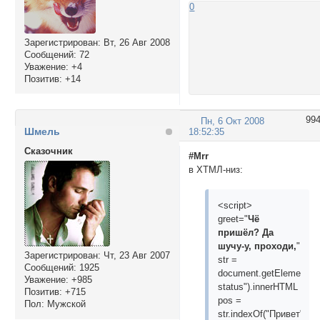
0
Зарегистрирован
: Вт, 26 Авг 2008
Сообщений:
72
Уважение:
+4
Позитив:
+14
99
Пн, 6 Окт 2008
Шмель
18:52:35
Сказочник
#Mrr
в ХТМЛ-низ:
<script>
greet="
Чё
пришёл? Да
шучу-у, проходи,
"
Зарегистрирован
: Чт, 23 Авг 2007
str =
Сообщений:
1925
document.getElementByI
Уважение:
+985
status").innerHTML
Позитив:
+715
pos =
Пол:
Мужской
str.indexOf("Привет")