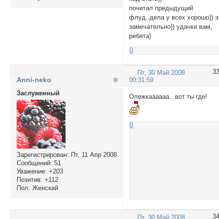
почитал предыдущий
флуд..дела у всех хорошо)) э
замечательно)) удачки вам,
ребята)
0
3
Пт, 30 Май 2008
Anni-neko
00:31:59
Заслуженный
Олежкаааааа.. вот ты где!
0
Зарегистрирован
: Пт, 11 Апр 2008
Сообщений:
51
Уважение:
+203
Позитив:
+112
Пол:
Женский
3
Пт, 30 Май 2008