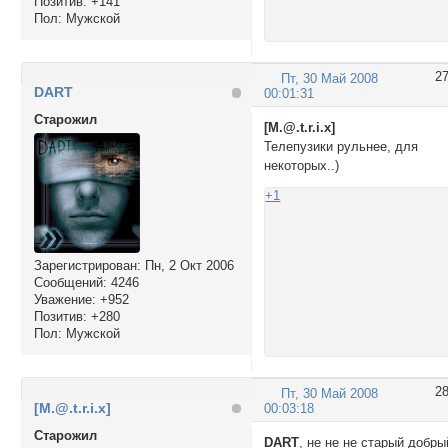
Позитив:
+141
Пол:
Мужской
2
Пт, 30 Май 2008
DART
00:01:31
Cтарожил
[M.@.t.r.i.x]
Телепузики рульнее, для
некоторых..)
+1
Зарегистрирован
: Пн, 2 Окт 2006
Сообщений:
4246
Уважение:
+952
Позитив:
+280
Пол:
Мужской
2
Пт, 30 Май 2008
[M.@.t.r.i.x]
00:03:18
Cтарожил
DART
, не не не старый добры