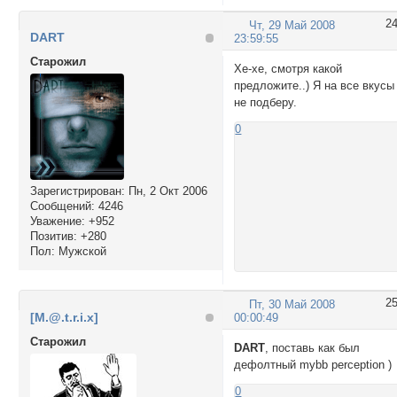
2
Чт, 29 Май 2008
DART
23:59:55
Cтарожил
Хе-хе, смотря какой
предложите..) Я на все вкусы
не подберу.
0
Зарегистрирован
: Пн, 2 Окт 2006
Сообщений:
4246
Уважение:
+952
Позитив:
+280
Пол:
Мужской
2
Пт, 30 Май 2008
[M.@.t.r.i.x]
00:00:49
Cтарожил
DART
, поставь как был
дефолтный mybb perception )
0