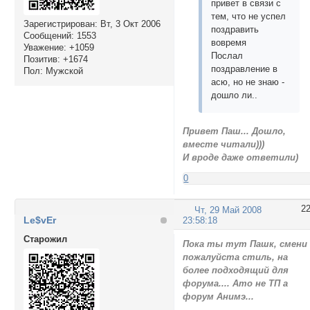
привет в связи с
тем, что не успел
Зарегистрирован
: Вт, 3 Окт 2006
поздравить
Сообщений:
1553
вовремя
Уважение:
+1059
Послал
Позитив:
+1674
поздравление в
Пол:
Мужской
асю, но не знаю -
дошло ли..
Привет Паш... Дошло,
вместе читали)))
И вроде даже ответили)
0
2
Чт, 29 Май 2008
Le$vEr
23:58:18
Cтарожил
Пока ты тут Пашк, смени
пожалуйста стиль, на
более подходящий для
форума.... Ато не ТП а
форум Анимэ...