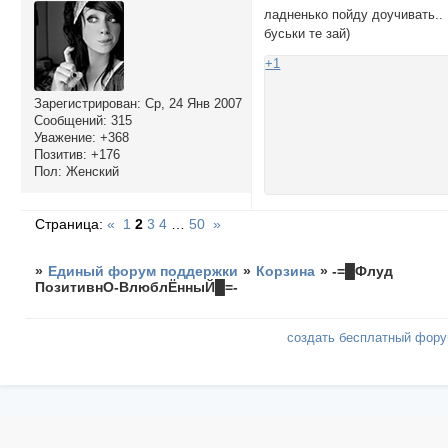
ладненько пойду доучивать..
буськи те зай)
+1
Зарегистрирован
: Ср, 24 Янв 2007
Сообщений:
315
Уважение:
+368
Позитив:
+176
Пол:
Женский
Страница:
«
1
2
3
4
…
50
»
»
Единый форум поддержки
»
Корзина
»
-=█Флуд
ПозитивнО-ВлюблЁнныЙ█=-
создать бесплатный фор