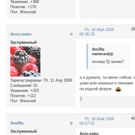
Уважение:
+368
Позитив:
+176
Пол:
Женский
3
Пт, 30 Май 2008
Anni-neko
00:36:26
Заслуженный
AmiRa
написал(а):
почему?)) зачем?
а я думала, ты меню сейчас 
Зарегистрирован
: Пт, 11 Апр 2008
ушки мои кошачьи и пинками
Сообщений:
51
на родной форум
Уважение:
+203
Позитив:
+112
0
Пол:
Женский
4
Пт, 30 Май 2008
AmiRa
00:37:02
Заслуженный
Anni-neko