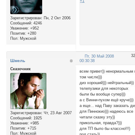
+1
Зарегистрирован
: Пн, 2 Окт 2006
Сообщений:
4246
Уважение:
+952
Позитив:
+280
Пол:
Мужской
3
Пт, 30 Май 2008
Шмель
00:30:38
Сказочник
всем привет)) ненормальным 
том числе)))
диз хороший))) нейтральный))
телепузики для некоторых
были бы вообще супер)))
а с Винни-пухом ещё круче)))
а еще... над Паву заказать ди
для Пиннокио))) надеюсь все
Зарегистрирован
: Чт, 23 Авг 2007
читали сказку эту))
Сообщений:
1925
прикольная, правда?)))
Уважение:
+985
Позитив:
+715
для ТП было бы классно!!!)
Пол:
Мужской
под стать))