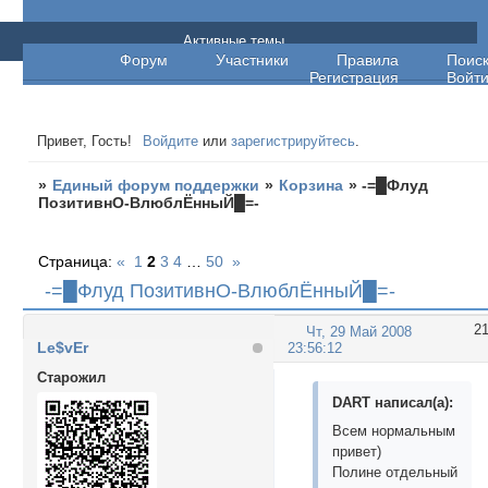
Единый форум поддержки
Активные темы
Форум
Участники
Правила
Поис
Регистрация
Войт
Привет, Гость!
Войдите
или
зарегистрируйтесь
.
»
Единый форум поддержки
»
Корзина
»
-=█Флуд
ПозитивнО-ВлюблЁнныЙ█=-
Страница:
«
1
2
3
4
…
50
»
-=█Флуд ПозитивнО-ВлюблЁнныЙ█=-
2
Чт, 29 Май 2008
Le$vEr
23:56:12
Cтарожил
DART написал(а):
Всем нормальным
привет)
Полине отдельный