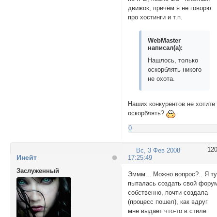
движок, причём я не говорю
про хостинги и т.п.
WebMaster
написал(а):
Нашлось, только
оскорблять никого
не охота.
Наших конкурентов не хотите
оскорблять?
0
12
Вс, 3 Фев 2008
Инейт
17:25:49
Заслуженный
Эммм... Можно вопрос?.. Я ту
пыталась создать свой фору
собственно, почти создала
(процесс пошел), как вдруг
мне выдает что-то в стиле