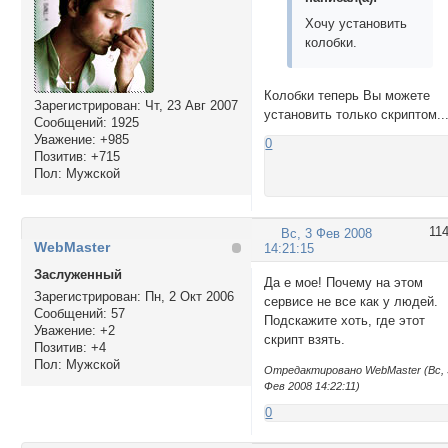
Хочу установить
колобки.
Колобки теперь Вы можете
Зарегистрирован
: Чт, 23 Авг 2007
установить только скриптом..
Сообщений:
1925
Уважение:
+985
0
Позитив:
+715
Пол:
Мужской
11
Вс, 3 Фев 2008
WebMaster
14:21:15
Заслуженный
Да е мое! Почему на этом
Зарегистрирован
: Пн, 2 Окт 2006
сервисе не все как у людей.
Сообщений:
57
Подскажите хоть, где этот
Уважение:
+2
скрипт взять.
Позитив:
+4
Пол:
Мужской
Отредактировано WebMaster (Вс, 
Фев 2008 14:22:11)
0