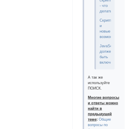
скриптом
- что
делать?!
Скрипты
и
новые
возможности
JavaScript
должен
быть
включен
А так же
используйте
ПОИСК.
Многие вопросы
и ответы можно
найти в
предыдущей
теме
:
Общие
вопросы по