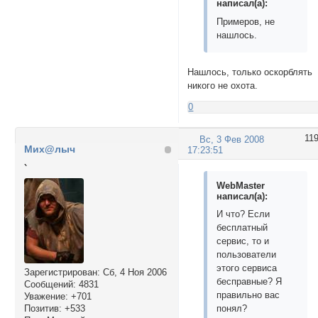
написал(а):
Примеров, не
нашлось.
Нашлось, только оскорблять
никого не охота.
0
11
Вс, 3 Фев 2008
Мих@лыч
17:23:51
`
WebMaster
написал(а):
И что? Если
бесплатный
сервис, то и
пользователи
этого сервиса
Зарегистрирован
: Сб, 4 Ноя 2006
бесправные? Я
Сообщений:
4831
правильно вас
Уважение:
+701
Позитив:
+533
понял?