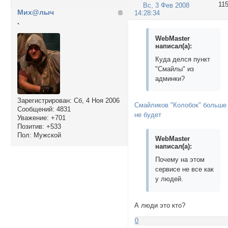
11
Вс, 3 Фев 2008
Мих@лыч
14:28:34
`
WebMaster
написал(а):
Куда делся пункт
"Смайлы" из
админки?
Зарегистрирован
: Сб, 4 Ноя 2006
Смайликов "Колобок" больше
Сообщений:
4831
не будет
Уважение:
+701
Позитив:
+533
Пол:
Мужской
WebMaster
написал(а):
Почему на этом
сервисе не все как
у людей.
А люди это кто?
0