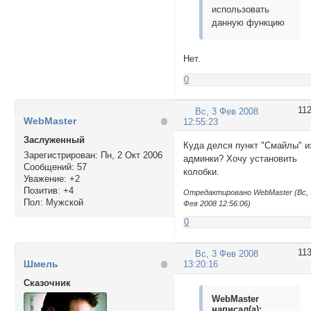
использовать
данную функцию
Нет.
0
11
Вс, 3 Фев 2008
WebMaster
12:55:23
Заслуженный
Куда делся пункт "Смайлы" и
Зарегистрирован
: Пн, 2 Окт 2006
админки? Хочу установить
Сообщений:
57
колобки.
Уважение:
+2
Позитив:
+4
Отредактировано WebMaster (Вс, 
Пол:
Мужской
Фев 2008 12:56:06)
0
11
Вс, 3 Фев 2008
Шмель
13:20:16
Сказочник
WebMaster
написал(а):