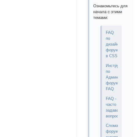
Ознакомьтесь для
начала с этими
темами:
FAQ
по
дизайну
форума
в CSS
Инструкции
по
Администриров
форума
FAQ
FAQ -
часто
задаваемые
вопросы
Сломал
форум