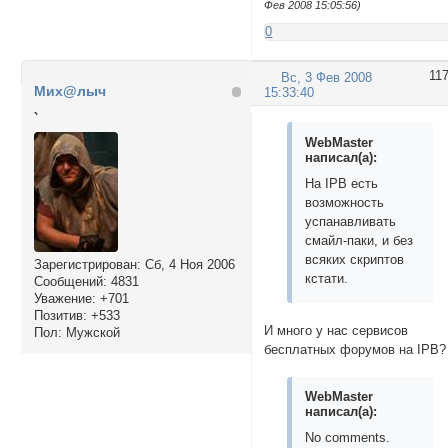
Фев 2008 15:05:56)
0
11
Вс, 3 Фев 2008
Мих@лыч
15:33:40
`
WebMaster
написал(а):
На IPB есть
возможность
успанавливать
смайл-паки, и без
всяких скриптов
Зарегистрирован
: Сб, 4 Ноя 2006
кстати.
Сообщений:
4831
Уважение:
+701
Позитив:
+533
И много у нас сервисов
Пол:
Мужской
бесплатных форумов на IPB?
WebMaster
написал(а):
No comments.