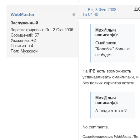
11
Вс, 3 Фев 2008
WebMaster
15:04:40
Заслуженный
Зарегистрирован
: Пн, 2 Окт 2006
Мих@лыч
написал(а):
Сообщений:
57
Уважение:
+2
Смайликов
Позитив:
+4
"Колобок" больше
Пол:
Мужской
не будет
На IPB есть возможность
успанавливать смайл-паки, и
без всяких скриптов кстати.
Мих@лыч
написал(а):
А люди это кто?
No comments.
Отредактировано WebMaster (Вс, 