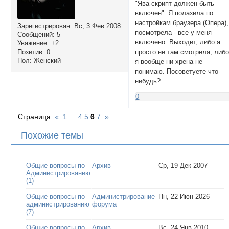
"Ява-скрипт должен быть
включен". Я полазила по
настройкам браузера (Опера),
Зарегистрирован
: Вс, 3 Фев 2008
посмотрела - все у меня
Сообщений:
5
включено. Выходит, либо я
Уважение:
+2
Позитив:
0
просто не там смотрела, либ
Пол:
Женский
я вообще ни хрена не
понимаю. Посоветуете что-
нибудь?..
0
Страница:
«
1
…
4
5
6
7
»
Похожие темы
Общие вопросы по
Архив
Ср, 19 Дек 2007
Администрированию
(1)
Общие вопросы по
Администрирование
Пн, 22 Июн 2026
администрированию
форума
(7)
Общие вопросы по
Архив
Вс, 24 Янв 2010