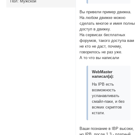
Пол:
Мужской
Вы привели пример движка.
На любом движке можно
сделать многое и имея полны
доступ в движку.
На сервисах бесплатных
форумов, такого доступа вам
не кто не даст, почему,
говорилось не раз уже.
А то что вы написали
WebMaster
написал(а):
На IPB есть
возможность
успанавливать
смайл-паки, и без
всяких скриптов
кстати.
Ваши познание в IBP высоки,
но IPB, после 1.3 - платный