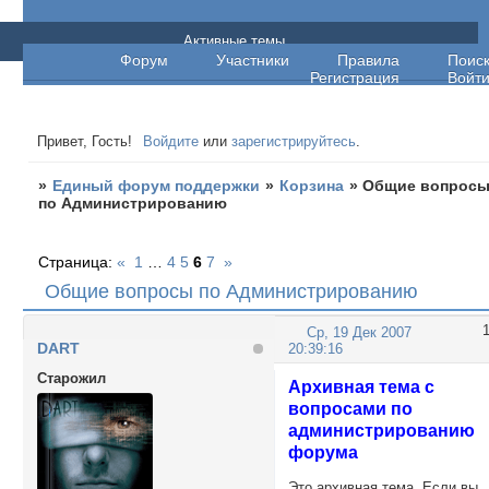
Единый форум поддержки
Активные темы
Форум
Участники
Правила
Поис
Регистрация
Войт
Привет, Гость!
Войдите
или
зарегистрируйтесь
.
»
Единый форум поддержки
»
Корзина
»
Общие вопрос
по Администрированию
Страница:
«
1
…
4
5
6
7
»
Общие вопросы по Администрированию
Ср, 19 Дек 2007
DART
20:39:16
Cтарожил
Архивная тема с
вопросами по
администрированию
форума
Это архивная тема. Если вы