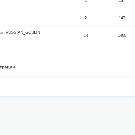
1
157
2
147
ов
RUSSIAN_GOBLIN
14
1405
трации