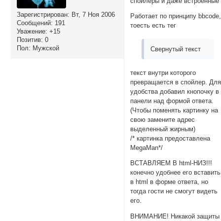
спойлеры и даже встроенные
Зарегистрирован
: Вт, 7 Ноя 2006
Работает по принципу bbcode
Сообщений:
191
тоесть есть тег
Уважение:
+15
Позитив:
0
Пол:
Мужской
Свернутый текст
текст внутри которого
превращается в спойлер. Дл
удобства добавил кнопочку в
панели над формой ответа.
(Чтобы поменять картинку на
свою замените адрес
выделенный жирным)
/* картинка предоставлена
MegaMan*/
ВСТАВЛЯЕМ В html-НИЗ!!!
конечно удобнее его вставить
в html в форме ответа, но
тогда гости не смогут видеть
его.
ВНИМАНИЕ! Никакой защиты