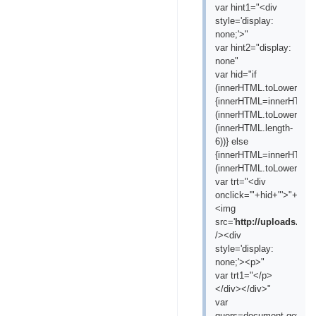
var hint1="<div
style='display:
none;'>"
var hint2="display:
none"
var hid="if
(innerHTML.toLowerCase(
{innerHTML=innerHTML.s
(innerHTML.toLowerCase(
(innerHTML.length-
6))} else
{innerHTML=innerHTML.s
(innerHTML.toLowerCase(
var trt="<div
onclick='"+hid+"'>"+"
<img
src='
http://uploads.ru/
/><div
style='display:
none;'><p>"
var trt1="</p>
</div></div>"
var
quers=document.getElem