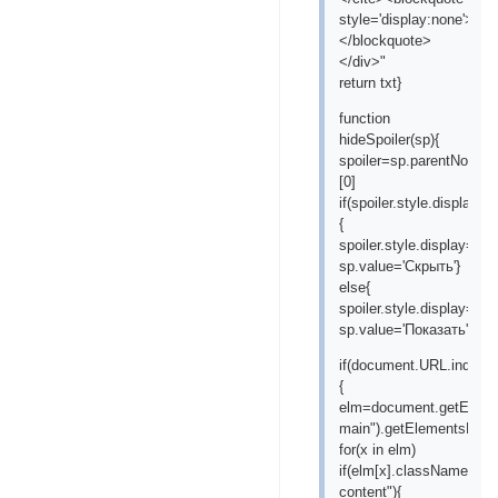
style='display:none'>"+t
</blockquote>
</div>"
return txt}
function
hideSpoiler(sp){
spoiler=sp.parentNode.
[0]
if(spoiler.style.display==
{
spoiler.style.display='inli
sp.value='Скрыть'}
else{
spoiler.style.display='no
sp.value='Показать'}}
if(document.URL.indexOf
{
elm=document.getEleme
main").getElementsByTa
for(x in elm)
if(elm[x].className=="p
content"){