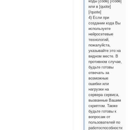
коды [сode] [/сode]
или в [quotе]
[/quotе]
4) Если при
создании кода Вы
используете
нейросетевые
технологий,
пожалуйста,
указывайте это на
видном месте. В
противном случае,
будьте готовы
отвечать за
возможные
ошибки или
нагрузки на
сервера сервиса,
вызванные Вашим
скриптом. Также
будьте готовы к
вопросам от
пользователей по
работоспособности