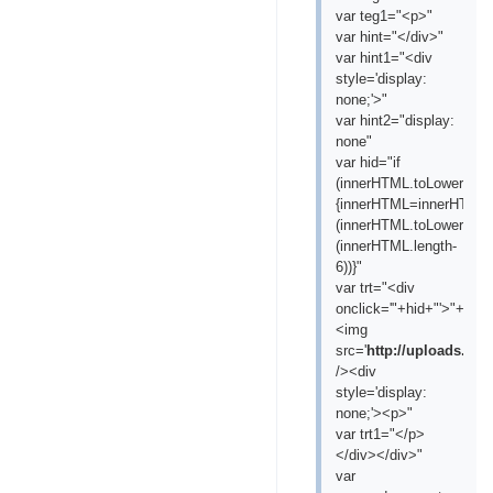
var teg1="<p>"
var hint="</div>"
var hint1="<div
style='display:
none;'>"
var hint2="display:
none"
var hid="if
(innerHTML.toLowerCase(
{innerHTML=innerHTML.s
(innerHTML.toLowerCase(
(innerHTML.length-
6))}"
var trt="<div
onclick='"+hid+"'>"+"
<img
src='
http://uploads.ru/
/><div
style='display:
none;'><p>"
var trt1="</p>
</div></div>"
var