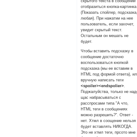
скрытого текста в сообщении
отобразиться кнопка-картинка
(Показать спойлер, подсказка
любая). При нажатии на нее
пользователь, если захочет,
увидит скрытый текст.
Остальным он мешать не
будет.
Чтобы вставить подсказку в
сообщение достаточно
воспользоваться кнопкой
подсказка (мы ее вставим в
HTML под формой ответа), и
вручную написать теги
<spoiler><endspolier>
.
Поджалуйства, только не над
щас набрасываться с
расспросами типа "А что,
HTML теги в сообщениях
можно разрешить?". Ответ -
нет. Хтмл в соощение нельзя
будет вставлять НИКОГДА.
Это не хтмл теги, прсото мне