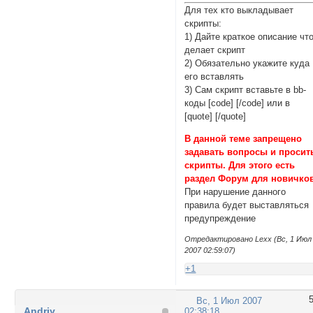
Для тех кто выкладывает
скрипты:
1) Дайте краткое описание чт
делает скрипт
2) Обязательно укажите куда
его вставлять
3) Сам скрипт вставьте в bb-
коды [сode] [/сode] или в
[quotе] [/quotе]
В данной теме запрещено
задавать вопросы и просит
скрипты. Для этого есть
раздел
Форум для новичко
При нарушение данного
правила будет выставляться
предупреждение
Отредактировано Lexx (Вс, 1 Июл
2007 02:59:07)
+1
Вс, 1 Июл 2007
Andriy
02:38:18