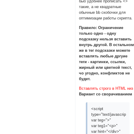
быо удобнее прописать <>
такие, а не квадратные
обычные bb скобочки для
оптимизации работы скрипта.
Правило: Ограничение
только одно - одну
подсказку нельзя вставить
внутрь другой. В остально
же в тег подсказки можете
вставлять любые дргуие
теги - картинки, ссылки,
жирный или цветной текст,
чо угодно, конфликтов не
будет.
Вставлять строго в HTML низ
Вариант со сворачиванием
<script
type="text/javascript">
var teg=">"
var teg1="<p>"
var hint="</div>"