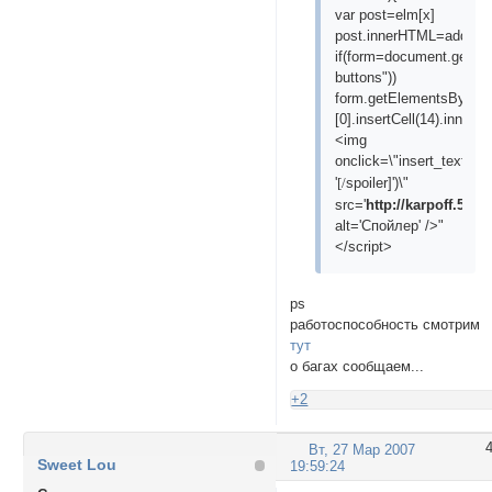
var post=elm[x]
post.innerHTML=addSpoil
if(form=document.getEl
buttons"))
form.getElementsByTagN
[0].insertCell(14).inner
<img
onclick=\"insert_text('
p
[s
'
spoiler]')\"
[/
src='
http://karpoff.5bb.
alt='Спойлер' />"
</script>
ps
работоспособность смотрим
тут
о багах сообщаем...
+2
Вт, 27 Мар 2007
Sweet Lou
19:59:24