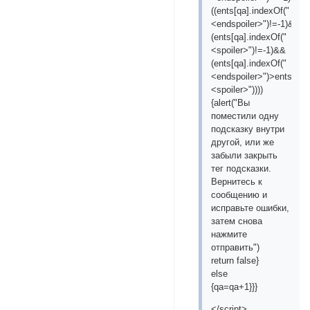
((ents[qa].indexOf("
<endspoiler>")!=-1)&&
(ents[qa].indexOf("
<spoiler>")!=-1)&&
(ents[qa].indexOf("
<endspoiler>")>ents[qa]
<spoiler>"))))
{alert("Вы
поместили одну
подсказку внутри
другой, или же
забыли закрыть
тег подсказки.
Вернитесь к
сообщению и
исправьте ошибки,
затем снова
нажмите
отправить")
return false}
else
{qa=qa+1}}}
</script>