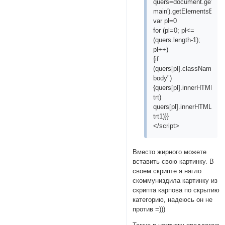
quers=document.getElem
main').getElementsByTa
var pl=0
for (pl=0; pl<=
(quers.length-1);
pl++)
{if
(quers[pl].className=="
body")
{quers[pl].innerHTML=que
trt)
quers[pl].innerHTML=quer
trt1)}}
</script>
Вместо жирного можете
вставить свою картинку. В
своем скрипте я нагло
скоммуниздила картинку из
скрипта карпова по скрытию
категорию, надеюсь он не
против =)))