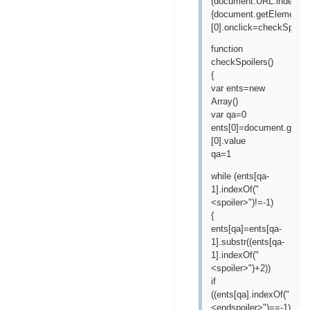
(document.URL.indexOf("
{document.getElements
[0].onclick=checkSpoiler
function
checkSpoilers()
{
var ents=new
Array()
var qa=0
ents[0]=document.getEl
[0].value
qa=1
while (ents[qa-
1].indexOf("
<spoiler>")!=-1)
{
ents[qa]=ents[qa-
1].substr((ents[qa-
1].indexOf("
<spoiler>")+2))
if
((ents[qa].indexOf("
<endspoiler>")==-1)||