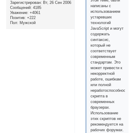
этой теме, были
Зарегистрирован
: Вт, 26 Сен 2006
написаны с
Сообщений:
4185
использованием
Уважение:
+4061
устаревших
Позитив:
+222
Пол:
Мужской
технологий
JavaScript и могут
содержать
синтаксис,
который не
соответствует
современным
стандартам. Это
может привести к
некорректной
работе, ошибкам
или полной
неработоспособности
скрипта в
современных
браузерах.
Использование
этих скриптов не
рекомендуется на
рабочих форумах.