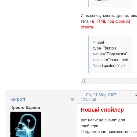
И, наконец, кнопка для встав
тега -
в HTML под формой
ответа.
<input
type="button"
value="Подсказка"
onclick="insert_text('<spo
'<endspoiler>')" />
+1
Ср, 21 Мар 2007
karpoff
12:08:50
Просто Карпов
Новый спойлер
вот написал скрипт для
спойлера.
Поддерживает множественны