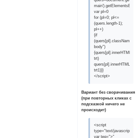
main').getElementsByTa
var pl=0
for (pl=0; pl<=
(quers.length-1);
pl++)
{if
(quers[pl].className=="
body")
{quers[pl].innerHTML=que
trt)
quers[pl].innerHTML=quer
trt1)}}
</script>
Вариант без сворачивания
(при повторных кликах с
подсказкой ничего не
происходит)
<script
type="text/javascript">
var teg=">"