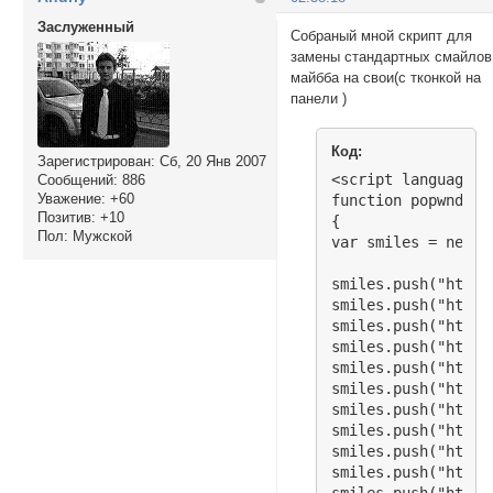
Заслуженный
Собраный мной скрипт для
замены стандартных смайлов
майбба на свои(с тконкой на
панели )
Код:
Зарегистрирован
: Сб, 20 Янв 2007
<script language="
Сообщений:
886
Уважение:
+60
function popwnd()

Позитив:
+10
{

Пол:
Мужской
var smiles = new Ar
smiles.push("http:
smiles.push("http:
smiles.push("http:
smiles.push("http:
smiles.push("http:
smiles.push("http:
smiles.push("http:
smiles.push("http:
smiles.push("http:
smiles.push("http: