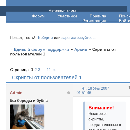
Единый форум поддержки
Активные темы
Форум
Участники
Правила
Поис
Регистрация
Войт
Привет, Гость!
Войдите
или
зарегистрируйтесь
.
»
Единый форум поддержки
»
Архив
»
Скрипты от
пользователей 1
Страница:
1
2
3
…
11
»
Скрипты от пользователей 1
Чт, 18 Янв 2007
Admin
01:51:46
без бороды и бубна
Внимание!
Некоторые
скрипты,
представленные в