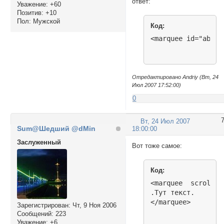
ответ:
smiles.push("http:
Уважение:
+60
Позитив:
+10
smiles.push("http:
Пол:
Мужской
smiles.push("http:
Код:
smiles.push("http:
<marquee id="abc" 
smiles.push("http:
smiles.push("http:
smiles.push("http:
smiles.push("http:
Отредактировано Andriy (Вт, 24
smiles.push("http:
Июл 2007 17:52:00)
smiles.push("http:
0
smiles.push("http:
smiles.push("http:
smiles.push("http:
Вт, 24 Июл 2007
smiles.push("http:
Sum@Шедший @dMin
18:00:00
smiles.push("http:
Заслуженный
Вот тоже самое:
smiles.push("http:
smiles.push("http:
smiles.push("http:
Код:
smiles.push("http:
<marquee  scrollam
smiles.push("http:
.Тут текст.

smiles.push("http:
</marquee>
smiles.push("http:
Зарегистрирован
: Чт, 9 Ноя 2006
smiles.push("http:
Сообщений:
223
Уважение:
+6
smiles.push("http: