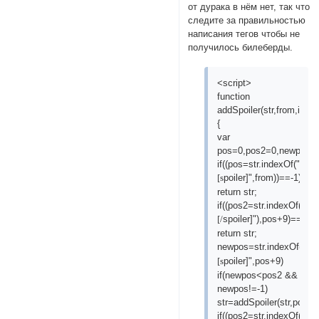
от дурака в нём нет, так что
следите за правильностью
написания тегов чтобы не
получилось билеберды.
<script>
function
addSpoiler(str,from,intern
{
var
pos=0,pos2=0,newpos=
if((pos=str.indexOf("
poiler]",from))==-1)
[s
return str;
if((pos2=str.indexOf("
spoiler]"),pos+9)==-1)
[/
return str;
newpos=str.indexOf(
"
poiler]",pos+9)
[s
if(newpos<pos2 &&
newpos!=-1)
str=addSpoiler(str,pos+9
if((pos2=str.indexOf("