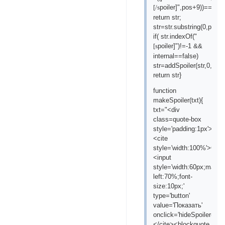
poiler]",pos+9))==-1)
[/s
return str;
str=str.substring(0,pos)
if( str.indexOf("
poiler]")!=-1 &&
[s
internal==false)
str=addSpoiler(str,0,fals
return str}
function
makeSpoiler(txt){
txt="<div
class=quote-box
style='padding:1px'>
<cite
style='width:100%'>Спо
<input
style='width:60px;margin
left:70%;font-
size:10px;'
type='button'
value='Показать'
onclick='hideSpoiler(this
</cite><blockquote