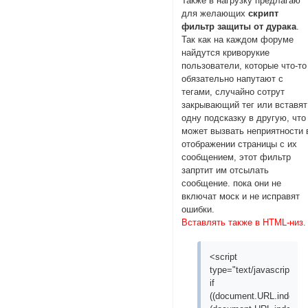
Также в нагрузку предлагаю
для желающих
скрипт
фильтр защиты от дурака
.
Так как на каждом форуме
найдутся криворукие
пользователи, которые что-то
обязательно напутают с
тегами, случайно сотрут
закрывающий тег или вставят
одну подсказку в другую, что
может вызвать неприятности 
отображении страницы с их
сообщением, этот фильтр
запртит им отсылать
сообщение. пока они не
включат моск и не исправят
ошибки.
Вставлять также в HTML-низ.
<script
type="text/javascript">
if
((document.URL.indexOf("