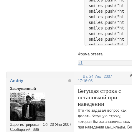
smiles.push("http:
smiles.push("http:
smiles.push("http:
smiles.push("http:
smiles.push("http:
smiles.push("http:
smiles.push("http:
smiles.push("http:
smiles.push("http:
smiles.push("http:
Форма ответа
smiles.push("http:
smiles.push("http:
+1
smiles.push("http:
smiles.push("http:
Вт, 24 Июл 2007
smiles.push("http:
Andriy
17:16:05
smiles.push("http:
Заслуженный
smiles.push("http:
Бегущая строка с
smiles.push("http:
остановкой при
smiles.push("http:
наведении
smiles.push("http:
Кто -то задавал вопрос как
smiles.push("http:
делать бегущую строку,
smiles.push("http:
которая бы останавливалась
smiles.push("http:
Зарегистрирован
: Сб, 20 Янв 2007
при наведении мышильды. Во
smiles.push("http:
Сообщений:
886