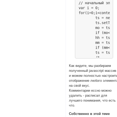
// начальный элемен
var i = 0;

for(i=0;i<content.
	ts = new Date();

	ts.setTime(1000*content[i][0]);

	mo = ts.getMonth()+1;

	if (mo<10) mo='0'+mo;

	hh = ts.getHours();

	mm = ts.getMinutes()+'';

	if (mm<10) mm='0'+mm;

	ts = ts.getDate()+'.'+mo+' '+hh+':'+mm;

	/*

	content[i][1] - автор

Как видите, мы разбираем
	content[i][2] - ссылка

полученный javascript массив
	content[i][3] - заголовок

и можем полностью настроит
	*/

отображение любого элемент
	html+='<div>'+ts+' '+content[i][1]+' <a href="'+content[i][2]+'" target="_blank">'+content[i][3]+'</a><br /></div>';

на свой вкус.
}

Комментарии ессно можно
// вывод на экран

удалить - расписал для
document.write(html
лучшего понимания, что есть
</script>
что.
Собственно в этой теме