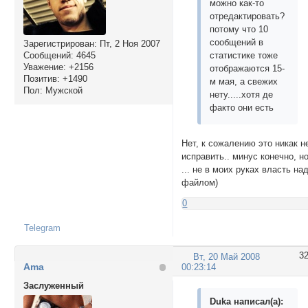
можно как-то
отредактировать?
потому что 10
сообщений в
Зарегистрирован
: Пт, 2 Ноя 2007
Сообщений:
4645
статистике тоже
Уважение:
+2156
отображаются 15-
Позитив:
+1490
м мая, а свежих
Пол:
Мужской
нету.....хотя де
факто они есть
Нет, к сожалению это никак н
исправить.. минус конечно, н
... не в моих руках власть на
файлом)
0
Telegram
3
Вт, 20 Май 2008
Ama
00:23:14
Заслуженный
Duka написал(а):