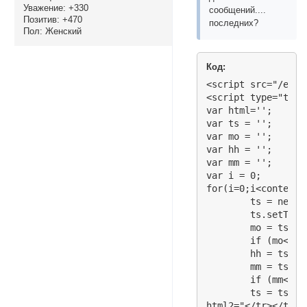
Уважение:
+330
сообщений....
Позитив:
+470
последних?
Пол:
Женский
Код:
<script src="/expo
<script type="text
var html='';

var ts = '';

var mo = '';

var hh = '';

var mm = '';

var i = 0;

for(i=0;i<content.
	ts = new Date();

	ts.setTime(1000*content[i][0]);

	mo = ts.getMonth()+1;

	if (mo<10) mo='0'+mo;

	hh = ts.getHours();

	mm = ts.getMinutes()+'';

	if (mm<10) mm='0'+mm;

	ts = ts.getDate()+'.'+mo+' '+hh+':'+mm;

html2="</tr></tbod