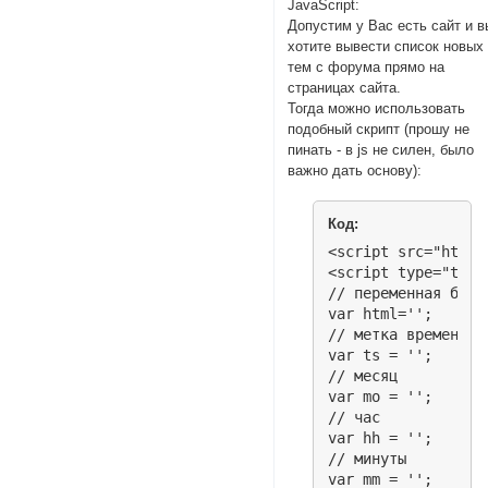
JavaScript:
Допустим у Вас есть сайт и в
хотите вывести список новых
тем с форума прямо на
страницах сайта.
Тогда можно использовать
подобный скрипт (прошу не
пинать - в js не силен, было
важно дать основу):
Код:
<script src="http:
<script type="text
// переменная буде
var html='';

// метка времени

var ts = '';

// месяц

var mo = '';

// час

var hh = '';

// минуты

var mm = '';
