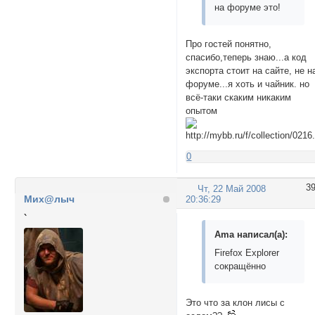
на форуме это!
Про гостей понятно,
спасибо,теперь знаю...а код
экспорта стоит на сайте, не н
форуме...я хоть и чайник. но
всё-таки скаким никаким
опытом
0
3
Чт, 22 Май 2008
Мих@лыч
20:36:29
`
Ama написал(а):
Firefox Explorer
сокращённо
Это что за клон лисы с