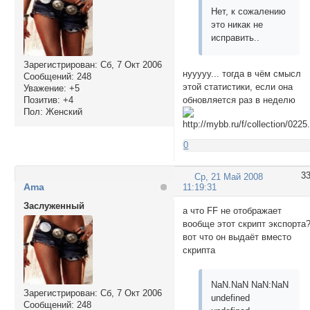
Нет, к сожалению
это никак не
исправить..
Зарегистрирован
: Сб, 7 Окт 2006
нууууу... тогда в чём смысл
Сообщений:
248
этой статистики, если она
Уважение:
+5
Позитив:
+4
обновляется раз в неделю
Пол:
Женский
0
3
Ср, 21 Май 2008
Ama
11:19:31
Заслуженный
а что FF не отображает
вообще этот скрипт экспорта
вот что он выдаёт вместо
скрипта
NaN.NaN NaN:NaN
Зарегистрирован
: Сб, 7 Окт 2006
undefined
Сообщений:
248