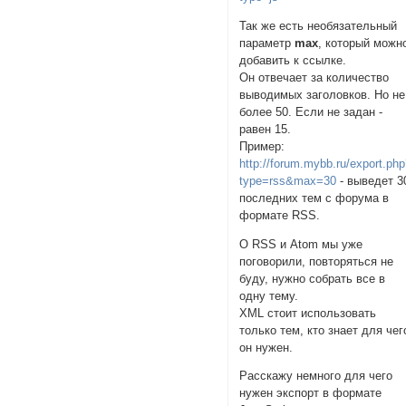
Так же есть необязательный
параметр
max
, который можн
добавить к ссылке.
Он отвечает за количество
выводимых заголовков. Но не
более 50. Если не задан -
равен 15.
Пример:
http://forum.mybb.ru/export.ph
type=rss&max=30
- выведет 3
последних тем с форума в
формате RSS.
О RSS и Atom мы уже
поговорили, повторяться не
буду, нужно собрать все в
одну тему.
XML стоит использовать
только тем, кто знает для чег
он нужен.
Расскажу немного для чего
нужен экспорт в формате