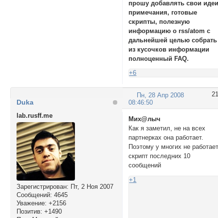
прошу добавлять свои идеи
примечания, готовые
скрипты, полезную
информацию о rss/atom с
дальнейшей целью собрать
из кусочков информации
полноценный FAQ.
+6
2
Пн, 28 Апр 2008
Duka
08:46:50
lab.rusff.me
Мих@лыч
Как я заметил, не на всех
партнерках она работает.
Поэтому у многих не работае
скрипт последних 10
сообщений
+1
Зарегистрирован
: Пт, 2 Ноя 2007
Сообщений:
4645
Уважение:
+2156
Позитив:
+1490