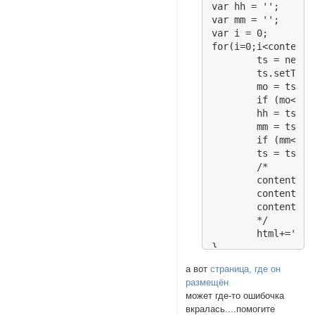
var hh = '';

var mm = '';

var i = 0;

for(i=0;i<content.
	ts = new Date();

	ts.setTime(1000*content[i][0]);

	mo = ts.getMonth()+1;

	if (mo<10) mo='0'+mo;

	hh = ts.getHours();

	mm = ts.getMinutes()+'';

	if (mm<10) mm='0'+mm;

	ts = ts.getDate()+'.'+mo+' '+hh+':'+mm;

	/*

	content[i][1] - автор

	content[i][2] - ссылка

	content[i][3] - заголовок

	*/

	html+='<div>'+ts+' '+content[i][1]+' <a href="'+content[i][2]+'" target="_blank">'+content[i][3]+'</a><br /></div>';

}

document.write(html
а вот
страница, где он
</script>
размещён
может где-то ошибочка
вкралась....помогите