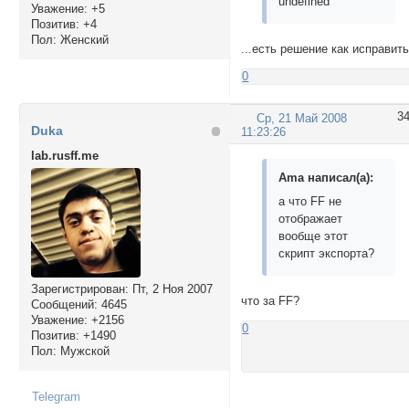
undefined
Уважение:
+5
Позитив:
+4
Пол:
Женский
...есть решение как исправит
0
3
Ср, 21 Май 2008
Duka
11:23:26
lab.rusff.me
Ama написал(а):
а что FF не
отображает
вообще этот
скрипт экспорта?
Зарегистрирован
: Пт, 2 Ноя 2007
что за FF?
Сообщений:
4645
Уважение:
+2156
0
Позитив:
+1490
Пол:
Мужской
Telegram