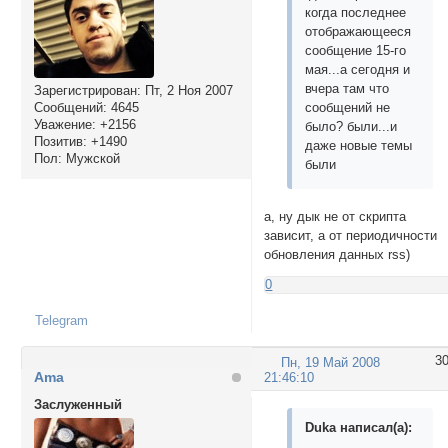
когда последнее
отображающееся
сообщение 15-го
мая...а сегодня и
вчера там что
Зарегистрирован
: Пт, 2 Ноя 2007
Сообщений:
4645
сообщений не
Уважение:
+2156
было? были...и
Позитив:
+1490
даже новые темы
Пол:
Мужской
были
а, ну дык не от скрипта
зависит, а от периодичности
обновления данных rss)
0
Telegram
3
Пн, 19 Май 2008
Ama
21:46:10
Заслуженный
Duka написал(а):