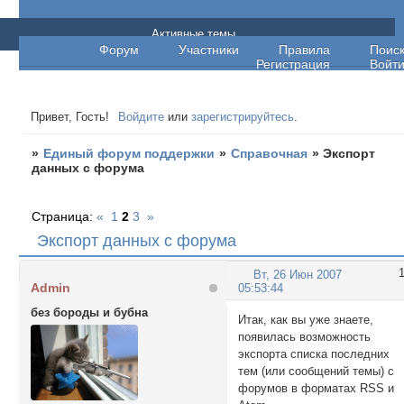
Единый форум поддержки
Активные темы
Форум
Участники
Правила
Поис
Регистрация
Войт
Привет, Гость!
Войдите
или
зарегистрируйтесь
.
»
Единый форум поддержки
»
Справочная
»
Экспорт
данных с форума
Страница:
«
1
2
3
»
Экспорт данных с форума
Вт, 26 Июн 2007
Admin
05:53:44
без бороды и бубна
Итак, как вы уже знаете,
появилась возможность
экспорта списка последних
тем (или сообщений темы) с
форумов в форматах RSS и