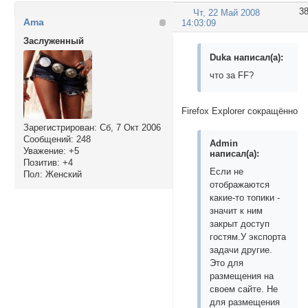
3
Чт, 22 Май 2008
Ama
14:03:09
Заслуженный
Duka написал(а):
что за FF?
Firefox Explorer сокращённо
Зарегистрирован
: Сб, 7 Окт 2006
Сообщений:
248
Admin
Уважение:
+5
написал(а):
Позитив:
+4
Если не
Пол:
Женский
отображаются
какие-то топики -
значит к ним
закрыт доступ
гостям.У экспорта
задачи другие.
Это для
размещения на
своем сайте. Не
для размещения