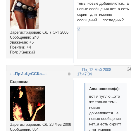
темы новые добавляются...а
новые сообщения нет..а есть
скрипт для именно
сообщений.... последних?
0
Зарегистрирован
: Сб, 7 Окт 2006
Сообщений:
248
Уважение:
+5
Позитив:
+4
Пол:
Женский
2
Пн, 12 Май 2008
:...ПрИнЦеССКа...:
17:47:04
Cтарожил
Ama написал(а):
вот я туплю...это
же только темы
новые
добавляются...а
новые сообщения
нет..а есть скрипт
Зарегистрирован
: Сб, 23 Фев 2008
Сообщений:
854
для именно