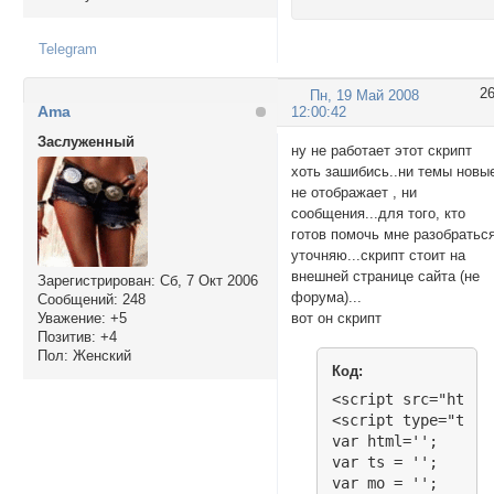
Telegram
2
Пн, 19 Май 2008
Ama
12:00:42
Заслуженный
ну не работает этот скрипт
хоть зашибись..ни темы новы
не отображает , ни
сообщения...для того, кто
готов помочь мне разобраться
уточняю...скрипт стоит на
внешней странице сайта (не
Зарегистрирован
: Сб, 7 Окт 2006
форума)...
Сообщений:
248
вот он скрипт
Уважение:
+5
Позитив:
+4
Пол:
Женский
Код:
<script src="http:
<script type="text
var html='';

var ts = '';

var mo = '';
