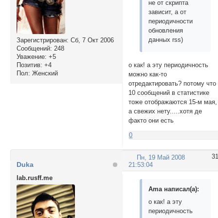
не от скрипта
зависит, а от
периодичности
обновления
данных rss)
Зарегистрирован
: Сб, 7 Окт 2006
Сообщений:
248
Уважение:
+5
Позитив:
+4
о как! а эту периодичность
Пол:
Женский
можно как-то
отредактировать? потому что
10 сообщений в статистике
тоже отображаются 15-м мая,
а свежих нету.....хотя де
факто они есть
0
3
Пн, 19 Май 2008
Duka
21:53:04
lab.rusff.me
Ama написал(а):
о как! а эту
периодичность