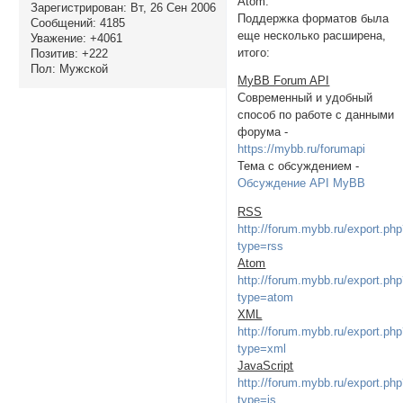
Atom.
Зарегистрирован
: Вт, 26 Сен 2006
Поддержка форматов была
Сообщений:
4185
еще несколько расширена,
Уважение:
+4061
итого:
Позитив:
+222
Пол:
Мужской
MyBB Forum API
Современный и удобный
способ по работе с данными
форума -
https://mybb.ru/forumapi
Тема с обсуждением -
Обсуждение API MyBB
RSS
http://forum.mybb.ru/export.ph
type=rss
Atom
http://forum.mybb.ru/export.ph
type=atom
XML
http://forum.mybb.ru/export.ph
type=xml
JavaScript
http://forum.mybb.ru/export.ph
type=js