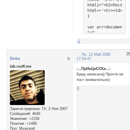
html1="<h2>Последн
html+='<tr><td>'+c
}

var arr=document.g
i=0

str=document.URL

-1
while(arr[i] ){

if((str.substring(
2
Пн, 12 Май 2008
name=arr[i].innerHT
Duka
17:59:47
name=name.substring
arr[i].innerHTML="
lab.rusff.me
:...ПрИнЦеССКа...:
}

Бред написала) Прочти ее
i++

пост внимательно)
}

</script>
0
Зарегистрирован
: Пт, 2 Ноя 2007
Сообщений:
4645
Уважение:
+2156
Позитив:
+1490
Пол:
Мужской