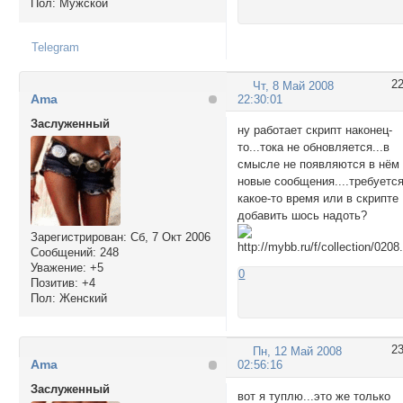
Пол:
Мужской
Telegram
2
Чт, 8 Май 2008
Ama
22:30:01
Заслуженный
ну работает скрипт наконец-
то...тока не обновляется...в
смысле не появляются в нём
новые сообщения....требуетс
какое-то время или в скрипте
добавить шось надоть?
Зарегистрирован
: Сб, 7 Окт 2006
Сообщений:
248
Уважение:
+5
0
Позитив:
+4
Пол:
Женский
2
Пн, 12 Май 2008
Ama
02:56:16
Заслуженный
вот я туплю...это же только