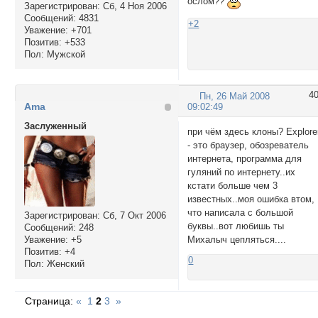
ослом??
Зарегистрирован
: Сб, 4 Ноя 2006
Сообщений:
4831
+2
Уважение:
+701
Позитив:
+533
Пол:
Мужской
4
Пн, 26 Май 2008
Ama
09:02:49
Заслуженный
при чём здесь клоны? Explore
- это браузер, обозреватель
интернета, программа для
гуляний по интернету..их
кстати больше чем 3
известных..моя ошибка втом,
что написала с большой
Зарегистрирован
: Сб, 7 Окт 2006
буквы..вот любишь ты
Сообщений:
248
Михалыч цепляться....
Уважение:
+5
Позитив:
+4
0
Пол:
Женский
Страница:
«
1
2
3
»