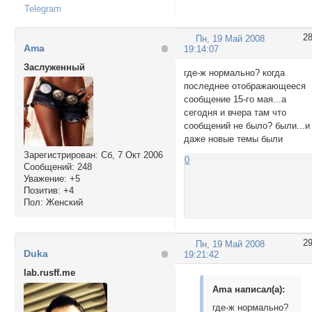
Telegram
2
Пн, 19 Май 2008
Ama
19:14:07
Заслуженный
где-ж нормально? когда
последнее отображающееся
сообщение 15-го мая...а
сегодня и вчера там что
сообщений не было? были...и
даже новые темы были
Зарегистрирован
: Сб, 7 Окт 2006
0
Сообщений:
248
Уважение:
+5
Позитив:
+4
Пол:
Женский
2
Пн, 19 Май 2008
Duka
19:21:42
lab.rusff.me
Ama написал(а):
где-ж нормально?