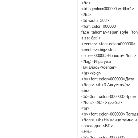
</td>
<td bgcolor=000000 width=1>
</td>
<td width=308>
<font color=000000
face=tahoma><span style="fon
size: 8pt">
<center> <font color=000000>
<center><big><font
color=000000>Новости</font>
</big> Игра уже
Началась</center>
<hr></big>
<b><font color=000000>Дата:
</font> </b>3 Августа</b>
<br>
<b><font color=000000>Время
</font> </b> Утро</b>
<br>
<b><font color=000000>Погода
</font> </b>На улице темно и
прохладно <BR>
<HR>
<b><font color=000000>