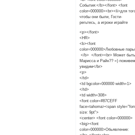
События:</b></font> <font
color=000000><br><li>для тог
чтобы они были, Гости-
регьтесь, а игроки играйте
<p></font>
<HR>
<b><font
color=000000>Любовные пар
</b> </font><br> Может быт
Марисса и Райн?? =) поживе
увидим</br>
<p>
</td>
<td bgcolor=000000 width=1>
</td>
<td width=308>
<font color=#87CEFF
face=tahoma><span style="fon
size: 9pt">
<center> <font color=000000>
<big><font
color=000000>Обьявление: