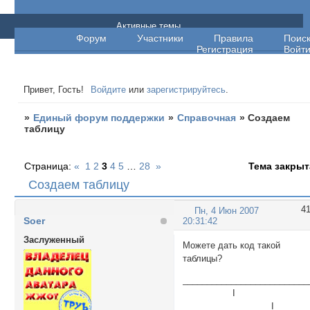
Единый форум поддержки
Активные темы
Форум
Участники
Правила
Поис
Регистрация
Войт
Привет, Гость!
Войдите
или
зарегистрируйтесь
.
»
Единый форум поддержки
»
Справочная
»
Создаем
таблицу
Страница:
«
1
2
3
4
5
…
28
»
Тема закрыт
Создаем таблицу
4
Пн, 4 Июн 2007
Soer
20:31:42
Заслуженный
Можете дать код такой
таблицы?
__________________________
I