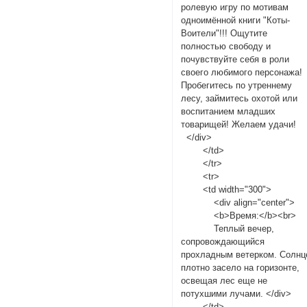
ролевую игру по мотивам
одноимённой книги "Коты-
Воители"!!! Ощутите
полностью свободу и
почувствуйте себя в роли
своего любимого персонажа!
Пробегитесь по утреннему
лесу, займитесь охотой или
воспитанием младших
товарищей! Желаем удачи!
</div>
</td>
</tr>
<tr>
<td width="300">
<div align="center">
<b>Время:</b><br>
Теплый вечер,
сопровождающийся
прохладным ветерком. Солнц
плотно засело на горизонте,
освещая лес еще не
потухшими лучами. </div>
</td>