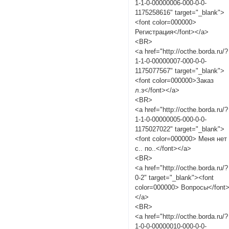
1-1-0-00000006-000-0-0-
1175258616" target="_blank">
<font color=000000>
Регистрация</font></a>
<BR>
<a href="http://octhe.borda.ru/?
1-1-0-00000007-000-0-0-
1175077567" target="_blank">
<font color=000000>Заказ
л.з</font></a>
<BR>
<a href="http://octhe.borda.ru/?
1-1-0-00000005-000-0-0-
1175027022" target="_blank">
<font color=000000> Меня нет
с.. по..</font></a>
<BR>
<a href="http://octhe.borda.ru/?
0-2" target="_blank"><font
color=000000> Вопросы</font
</a>
<BR>
<a href="http://octhe.borda.ru/?
1-0-0-00000010-000-0-0-