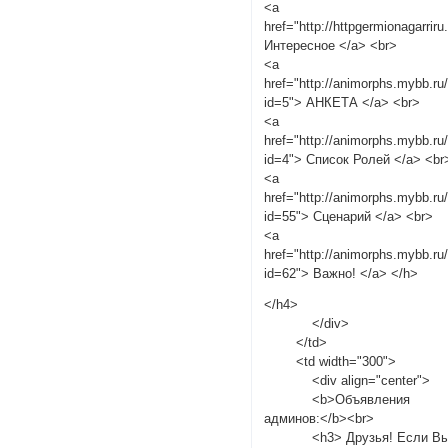
<a
href="http://httpgermionagarriru
Интересное </a> <br>
<a
href="http://animorphs.mybb.ru
id=5"> АНКЕТА </a> <br>
<a
href="http://animorphs.mybb.ru
id=4"> Список Ролей </a> <br
<a
href="http://animorphs.mybb.ru
id=55"> Сценарий </a> <br>
<a
href="http://animorphs.mybb.ru
id=62"> Важно! </a> </h>
</h4>
</div>
</td>
<td width="300">
<div align="center">
<b>Объявления
админов:</b><br>
<h3> Друзья! Если В