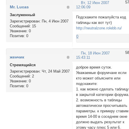
5
Вт, 12 Июн 2007
Mr. Lucas
12:06:09
Заслуженный
Подскажите пожалуйста код
Зарегистрирован
: Пн, 4 Июн 2007
таблицы как вот тут)
Сообщений:
15
http://neutralzone.rolebb.ru/
Уважение:
0
Позитив:
0
0
5
Пн, 18 Июн 2007
женчик
15:43:11
Стремящийся
доброе время суток.
Зарегистрирован
: Чт, 24 Май 2007
Уважаемые форумчане если
Сообщений:
2
кто может объясните или
Уважение:
0
подскажите:
Позитив:
0
1. как можно сделать таблицу
в закрытой категории форума
2. возможность в таблицы
автоматически просчитывать
параметры. к примеру ставим
время 14-00 в соседнем окне
должно выдать результат к
этому часу плюс 5 или 6.