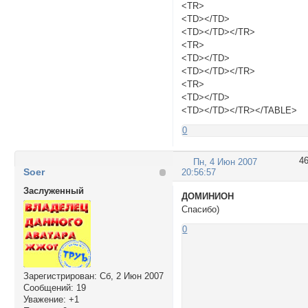
<TR>
<TD></TD>
<TD></TD></TR>
<TR>
<TD></TD>
<TD></TD></TR>
<TR>
<TD></TD>
<TD></TD></TR></TABLE>
0
4
Пн, 4 Июн 2007
Soer
20:56:57
Заслуженный
ДОМИНИОН
Спасибо)
0
Зарегистрирован
: Сб, 2 Июн 2007
Сообщений:
19
Уважение:
+1