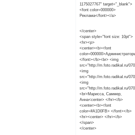
1175027767" target="_blank">
<font color=000000>
Реклама</font></a>
</center>
<span style="font size: 10pt">
<hr><p>
<center><b><font
color=000000>Администратор
</font></b><br> <img
src="http://m.foto.radikal.ru/0
<img
src="http://m.foto.radikal.ru/0
<img
src="http://m.foto.radikal.ru/0
<br>Марисса, Саммер,
Анна<center> </hr></b>
<center><b><font
color=#A1D0FB> </font></b>
<hr><center> </hr></b>
</span>
</center>