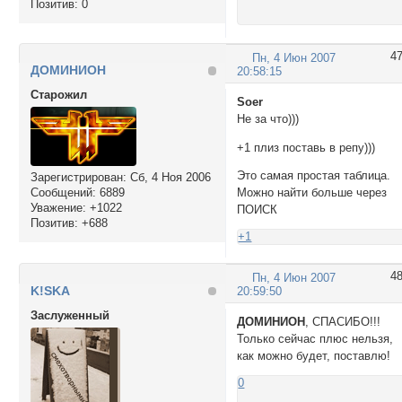
Позитив:
0
4
Пн, 4 Июн 2007
ДОМИНИОН
20:58:15
Cтарожил
Soer
Не за что)))
+1 плиз поставь в репу)))
Это самая простая таблица.
Зарегистрирован
: Сб, 4 Ноя 2006
Сообщений:
6889
Можно найти больше через
Уважение:
+1022
ПОИСК
Позитив:
+688
+1
4
Пн, 4 Июн 2007
K!SKA
20:59:50
Заслуженный
ДОМИНИОН
, СПАСИБО!!!
Только сейчас плюс нельзя,
как можно будет, поставлю!
0