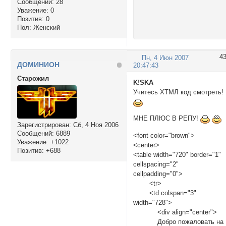
Сообщений:
28
Уважение:
0
Позитив:
0
Пол:
Женский
4
Пн, 4 Июн 2007
ДОМИНИОН
20:47:43
Cтарожил
K!SKA
Учитесь ХТМЛ код смотреть!
МНЕ ПЛЮС В РЕПУ!
Зарегистрирован
: Сб, 4 Ноя 2006
Сообщений:
6889
<font color="brown">
Уважение:
+1022
<center>
Позитив:
+688
<table width="720" border="1"
cellspacing="2"
cellpadding="0">
<tr>
<td colspan="3"
width="728">
<div align="center">
Добро пожаловать на