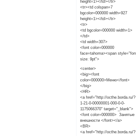
height=1></td></tr>
<tr><td colspan=7
bgcolor=000000 width=927
height=1></td></tr>
<tr>
<td bgcolor=000000 width=1>
</td>
<td width=307>
<font color=000000
face=tahoma><span style="fon
size: 9pt">
<center>
<big><font
color=000000>Меню</font>
</big>
<HR>
<a href="http://octhe.borda.ru/?
1-21-0-00000001-000-0-0-
1175066370" target="_blank">
<font color=000000> Занятые
внешности </font></a>
<BR>
<a href="http://octhe.borda.ru/?