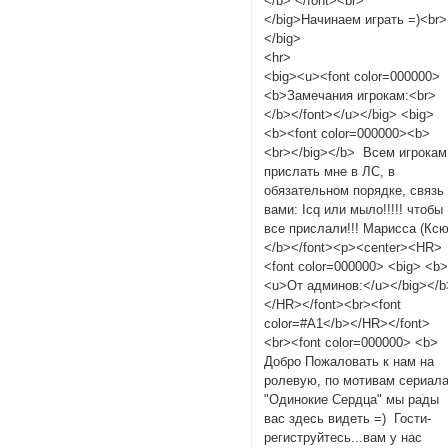
</b> </font><br>
</big>Начинаем играть =)<br>
</big>
<hr>
<big><u><font color=000000>
<b>Замечания игрокам:<br>
</b></font></u></big> <big>
<b><font color=000000><b>
<br></big></b> Всем игрокам
прислать мне в ЛС, в
обязательном порядке, связь
вами: Icq или мыло!!!!! чтобы
все прислали!!! Марисса (Ксю
</b></font><p><center><HR>
<font color=000000> <big> <b
<u>От админов:</u></big></b
</HR></font><br><font
color=#A1</b></HR></font>
<br><font color=000000> <b>
Добро Пожаловать к нам на
ролевую, по мотивам сериал
"Одинокие Сердца" мы рады
вас здесь видеть =) Гости-
региструйтесь...вам у нас