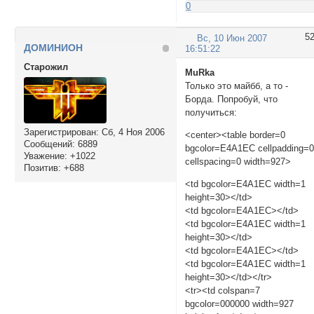
0
5
Вс, 10 Июн 2007
ДОМИНИОН
16:51:22
Cтарожил
MuRka
Только это майбб, а то -
Борда. Попробуй, что
получиться:
Зарегистрирован
: Сб, 4 Ноя 2006
<center><table border=0
Сообщений:
6889
bgcolor=E4A1EC cellpadding=
Уважение:
+1022
cellspacing=0 width=927>
Позитив:
+688
<td bgcolor=E4A1EC width=1
height=30></td>
<td bgcolor=E4A1EC></td>
<td bgcolor=E4A1EC width=1
height=30></td>
<td bgcolor=E4A1EC></td>
<td bgcolor=E4A1EC width=1
height=30></td></tr>
<tr><td colspan=7
bgcolor=000000 width=927