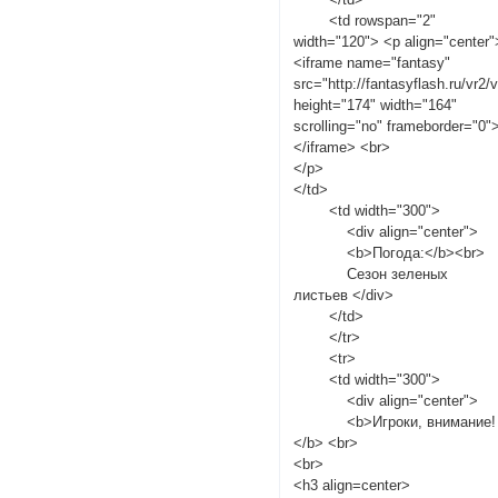
<td rowspan="2"
width="120"> <p align="center"
<iframe name="fantasy"
src="http://fantasyflash.ru/vr2/
height="174" width="164"
scrolling="no" frameborder="0"
</iframe> <br>
</p>
</td>
<td width="300">
<div align="center">
<b>Погода:</b><br>
Сезон зеленых
листьев </div>
</td>
</tr>
<tr>
<td width="300">
<div align="center">
<b>Игроки, внимание!
</b> <br>
<br>
<h3 align=center>