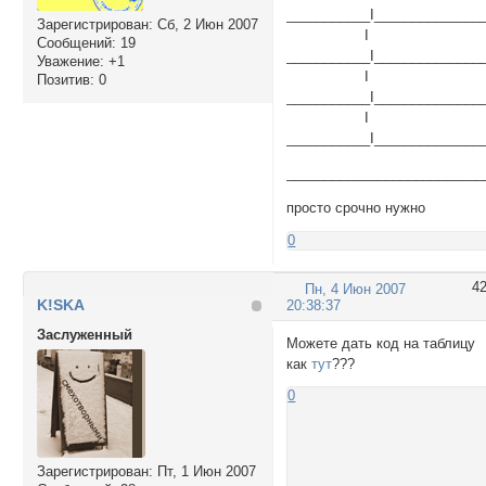
___________I______________
Зарегистрирован
: Сб, 2 Июн 2007
I
Сообщений:
19
___________I______________
Уважение:
+1
I
Позитив:
0
___________I______________
I
___________I______________
__________________________
просто срочно нужно
0
4
Пн, 4 Июн 2007
K!SKA
20:38:37
Заслуженный
Можете дать код на таблицу
как
тут
???
0
Зарегистрирован
: Пт, 1 Июн 2007