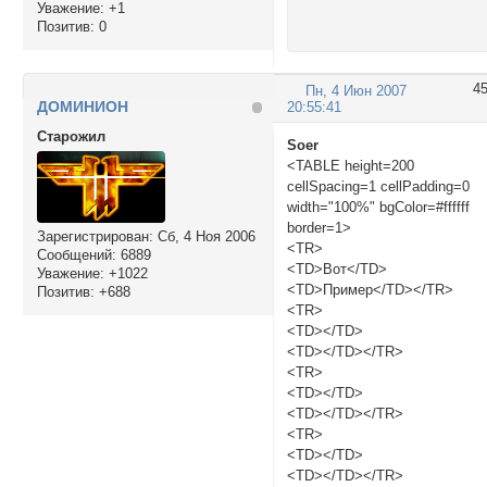
Уважение:
+1
Позитив:
0
4
Пн, 4 Июн 2007
ДОМИНИОН
20:55:41
Cтарожил
Soer
<TABLE height=200
cellSpacing=1 cellPadding=0
width="100%" bgColor=#ffffff
border=1>
Зарегистрирован
: Сб, 4 Ноя 2006
<TR>
Сообщений:
6889
<TD>Вот</TD>
Уважение:
+1022
<TD>Пример</TD></TR>
Позитив:
+688
<TR>
<TD></TD>
<TD></TD></TR>
<TR>
<TD></TD>
<TD></TD></TR>
<TR>
<TD></TD>
<TD></TD></TR>