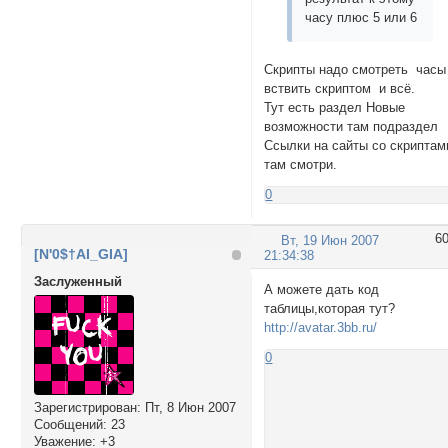
часу плюс 5 или 6
Скрипты надо смотреть часы
вствить скриптом и всё.
Тут есть раздел Новые
возможности там подраздел
Ссылки на сайты со скриптам
там смотри.
0
6
Вт, 19 Июн 2007
[N'0$†AI_GIA]
21:34:38
Заслуженный
А можете дать код
таблицы,которая тут?
http://avatar.3bb.ru/
0
Зарегистрирован
: Пт, 8 Июн 2007
Сообщений:
23
Уважение:
+3