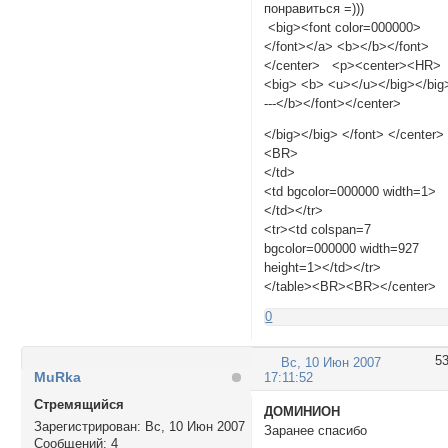
понравиться =)))
<big><font color=000000>
</font></a> <b></b></font>
</center> <p><center><HR>
<big> <b> <u></u></big></big
---</b></font></center>
</big></big> </font> </center>
<BR>
</td>
<td bgcolor=000000 width=1>
</td></tr>
<tr><td colspan=7
bgcolor=000000 width=927
height=1></td></tr>
</table><BR><BR></center>
0
5
Вс, 10 Июн 2007
MuRka
17:11:52
Стремящийся
ДОМИНИОН
Зарегистрирован
: Вс, 10 Июн 2007
Заранее спасибо
Сообщений:
4