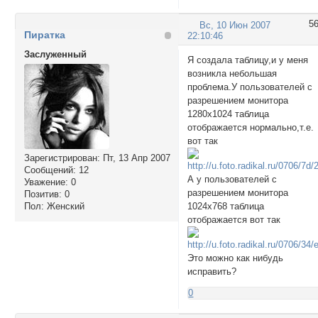
5
Вс, 10 Июн 2007
Пиpатка
22:10:46
Заслуженный
Я создала таблицу,и у меня
возникла небольшая
проблема.У пользователей с
разрешением монитора
1280х1024 таблица
отображается нормально,т.е.
вот так
Зарегистрирован
: Пт, 13 Апр 2007
Сообщений:
12
А у пользователей с
Уважение:
0
разрешением монитора
Позитив:
0
1024х768 таблица
Пол:
Женский
отображается вот так
Это можно как нибудь
исправить?
0