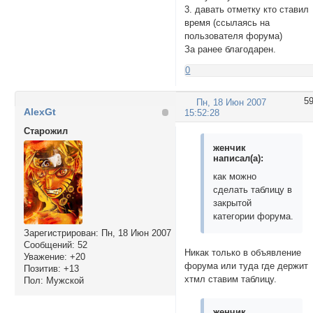
3. давать отметку кто ставил
время (ссылаясь на
пользователя форума)
За ранее благодарен.
0
5
Пн, 18 Июн 2007
AlexGt
15:52:28
Cтарожил
женчик
написал(а):
как можно
сделать таблицу в
закрытой
категории форума.
Зарегистрирован
: Пн, 18 Июн 2007
Сообщений:
52
Никак только в объявление
Уважение:
+20
форума или туда где держит
Позитив:
+13
хтмл ставим таблицу.
Пол:
Мужской
женчик