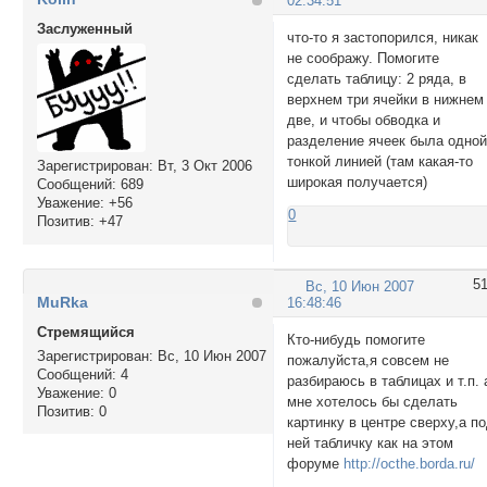
02:34:51
Заслуженный
что-то я застопорился, никак
не соображу. Помогите
сделать таблицу: 2 ряда, в
верхнем три ячейки в нижнем
две, и чтобы обводка и
разделение ячеек была одно
тонкой линией (там какая-то
Зарегистрирован
: Вт, 3 Окт 2006
широкая получается)
Сообщений:
689
Уважение:
+56
0
Позитив:
+47
5
Вс, 10 Июн 2007
MuRka
16:48:46
Стремящийся
Кто-нибудь помогите
Зарегистрирован
: Вс, 10 Июн 2007
пожалуйста,я совсем не
Сообщений:
4
разбираюсь в таблицах и т.п. 
Уважение:
0
мне хотелось бы сделать
Позитив:
0
картинку в центре сверху,а п
ней табличку как на этом
форуме
http://octhe.borda.ru/