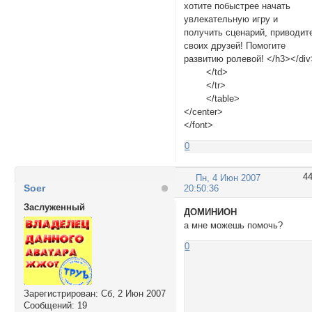
хотите побыстрее начать
увлекательную игру и
получить сценарий, приводит
своих друзей! Помогите
развитию ролевой! </h3></div
</td>
</tr>
</table>
</center>
</font>
0
4
Пн, 4 Июн 2007
Soer
20:50:36
Заслуженный
ДОМИНИОН
а мне можешь помочь?
0
Зарегистрирован
: Сб, 2 Июн 2007
Сообщений:
19