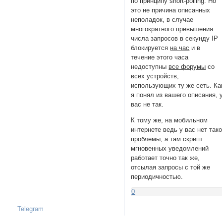
по принципу short-polling. Но
это не причина описанных
неполадок, в случае
многократного превышения
числа запросов в секунду IP
блокируется
на час
и в
течение этого часа
недоступны
все форумы
со
всех устройств,
использующих ту же сеть. Ка
я понял из вашего описания, 
вас не так.
К тому же, на мобильном
интернете ведь у вас нет так
проблемы, а там скрипт
мгновенных уведомлений
работает точно так же,
отсылая запросы с той же
периодичностью.
0
Telegram