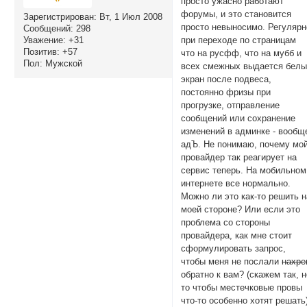
просто ужасно работают
форумы, и это становится
Зарегистрирован
: Вт, 1 Июл 2008
просто невыносимо. Регулярн
Сообщений:
298
при переходе по страницам
Уважение:
+31
Позитив:
+57
что на русфф, что на мубб и
Пол:
Мужской
всех смежных выдается бел
экран после подвеса,
постоянно фризы при
прогрузке, отправление
сообщений или сохранение
изменений в админке - вообщ
адЪ. Не понимаю, почему мо
провайдер так реагирует на
сервис теперь. На мобильном
интернете все нормально.
Можно ли это как-то решить н
моей стороне? Или если это
проблема со стороны
провайдера, как мне стоит
сформулировать запрос,
чтобы меня не послали
нахре
обратно к вам? (скажем так, 
то чтобы местечковые провы
что-то особенно хотят решать