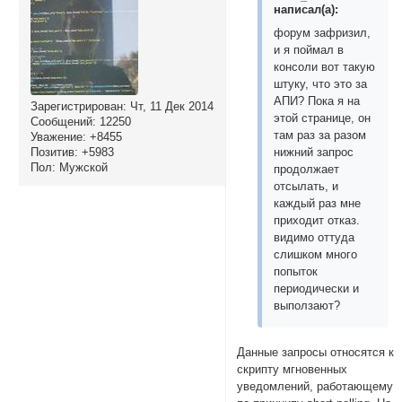
написал(а):
форум зафризил,
и я поймал в
консоли вот такую
штуку, что это за
АПИ? Пока я на
Зарегистрирован
: Чт, 11 Дек 2014
этой странице, он
Сообщений:
12250
там раз за разом
Уважение:
+8455
Позитив:
+5983
нижний запрос
Пол:
Мужской
продолжает
отсылать, и
каждый раз мне
приходит отказ.
видимо оттуда
слишком много
попыток
периодически и
выползают?
Данные запросы относятся к
скрипту мгновенных
уведомлений, работающему