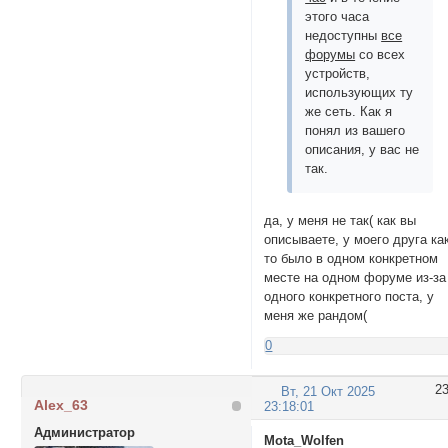
этого часа
недоступны
все
форумы
со всех
устройств,
использующих ту
же сеть. Как я
понял из вашего
описания, у вас не
так.
да, у меня не так( как вы
описываете, у моего друга ка
то было в одном конкретном
месте на одном форуме из-за
одного конкретного поста, у
меня же рандом(
0
2
Вт, 21 Окт 2025
Alex_63
23:18:01
Администратор
Mota_Wolfen