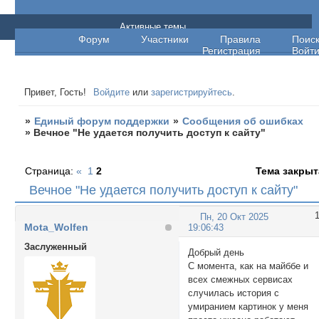
Единый форум поддержки
Активные темы
Форум
Участники
Правила
Поис
Регистрация
Войт
Привет, Гость!
Войдите
или
зарегистрируйтесь
.
»
Единый форум поддержки
»
Сообщения об ошибках
»
Вечное "Не удается получить доступ к сайту"
Страница:
«
1
2
Тема закрыт
Вечное "Не удается получить доступ к сайту"
Пн, 20 Окт 2025
Mota_Wolfen
19:06:43
Заслуженный
Добрый день
С момента, как на майббе и
всех смежных сервисах
случилась история с
умиранием картинок у меня