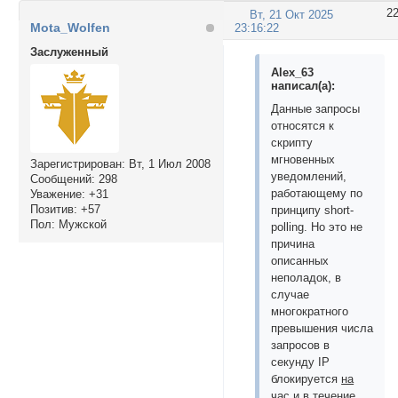
2
Вт, 21 Окт 2025
Mota_Wolfen
23:16:22
Заслуженный
Alex_63
написал(а):
Данные запросы
относятся к
скрипту
мгновенных
Зарегистрирован
: Вт, 1 Июл 2008
уведомлений,
Сообщений:
298
работающему по
Уважение:
+31
Позитив:
+57
принципу short-
Пол:
Мужской
polling. Но это не
причина
описанных
неполадок, в
случае
многократного
превышения числа
запросов в
секунду IP
блокируется
на
час
и в течение