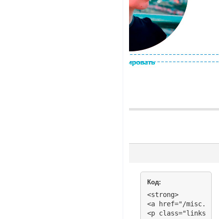
Код:
<strong>

<a href="/misc.php
<p class="linksep">