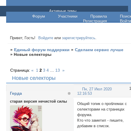
Единый форум поддержки
Активные темы
Форум
Участники
Правила
Поис
Регистрация
Войт
Привет, Гость!
Войдите
или
зарегистрируйтесь
.
»
Единый форум поддержки
»
Сделаем сервис лучше
»
Новые селекторы
Страница:
«
1
2
3
4
…
13
»
Новые селекторы
Пн, 27 Июл 2020
Герда
12:16:53
старая версия нечистой силы
Общий топик о проблемах с
селекторами на страницах
форума.
Кто что заметил - пишите,
добавим в список.