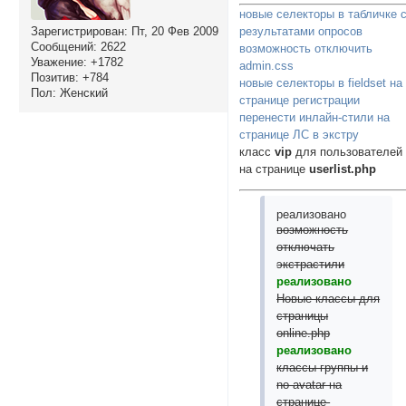
новые селекторы в табличке 
Зарегистрирован
: Пт, 20 Фев 2009
результатами опросов
Сообщений:
2622
возможность отключить
Уважение:
+1782
admin.css
Позитив:
+784
новые селекторы в fieldset на
Пол:
Женский
странице регистрации
перенести инлайн-стили на
странице ЛС в экстру
класс
vip
для пользователей
на странице
userlist.php
реализовано
возможность
отключать
экстрастили
реализовано
Новые классы для
страницы
online.php
реализовано
классы группы и
no-avatar на
странице