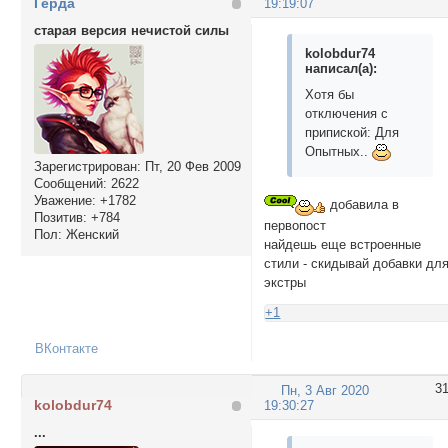
Герда
19:19:07
старая версия нечистой силы
kolobdur74
написал(а):
Хотя бы
отключения с
припиской: Для
Опытных..
Зарегистрирован
: Пт, 20 Фев 2009
Сообщений:
2622
Уважение:
+1782
добавила в
Позитив:
+784
первопост
Пол:
Женский
найдешь еще встроенные
стили - скидывай добавки дл
экстры
+1
ВКонтакте
3
Пн, 3 Авг 2020
kolobdur74
19:30:27
...