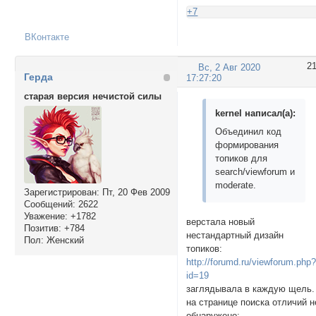
+7
ВКонтакте
2
Вс, 2 Авг 2020
Герда
17:27:20
старая версия нечистой силы
kernel написал(а):
Объединил код
формирования
топиков для
search/viewforum и
moderate.
Зарегистрирован
: Пт, 20 Фев 2009
Сообщений:
2622
Уважение:
+1782
верстала новый
Позитив:
+784
нестандартный дизайн
Пол:
Женский
топиков:
http://forumd.ru/viewforum.php
id=19
заглядывала в каждую щель.
на странице поиска отличий н
обнаружено: