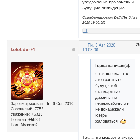
уведомление про замену и
будущую ликвидацию...
Отредактировано Deff (Пн, 3 Авг
2020 19:00:30)
+1
2
Пн, 3 Авг 2020
kolobdur74
19:03:06
...
Герда написал(а):
я так поняла, что
это трогать не
будут, чтоб
стандартные
дизайны не
перекосабочило и
Зарегистрирован
: Пн, 6 Сен 2010
Сообщений:
7752
не понабежали
Уважение:
+6313
юзеры
Позитив:
+6823
жаловаться
Пол:
Мужской
Так, а что мешает в экстру