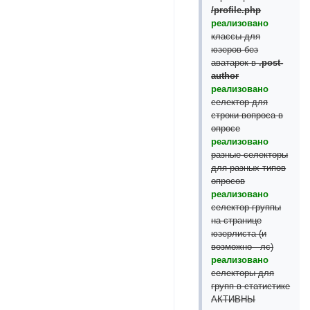
/profile.php
реализовано
классы для
юзеров без
аватарок в
.post-
author
реализовано
селектор для
строки вопроса в
опросе
реализовано
разные селекторы
для разных типов
опросов
реализовано
селектор группы
на странице
юзерлиста (и
возможно - лс)
реализовано
селекторы для
групп в статистике
АКТИВНЫ