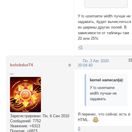
У tc-username width лучше не
задавать, будет вычисляться
из ширины других полей. В
зависимости от таблицы там
20 или 25%
+5
3
Пн, 3 Авг 2020
kolobdur74
20:04:40
...
kernel написал(а):
У tc-username
width лучше не
задавать
Я перенес, что сейчас есть в
Зарегистрирован
: Пн, 6 Сен 2010
HTML..
Сообщений:
7752
Уважение:
+6313
0
Позитив:
+6823