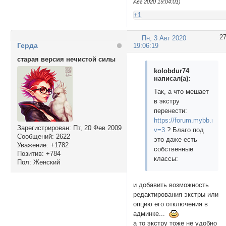
Авг 2020 19:04:01)
+1
2
Пн, 3 Авг 2020
Герда
19:06:19
старая версия нечистой силы
kolobdur74
написал(а):
Так, а что мешает
в экстру
перенести:
https://forum.mybb.ru/st
Зарегистрирован
: Пт, 20 Фев 2009
v=3
? Благо под
Сообщений:
2622
это даже есть
Уважение:
+1782
собственные
Позитив:
+784
классы:
Пол:
Женский
и добавить возможность
редактирования экстры или
опцию его отключения в
админке...
а то экстру тоже не удобно