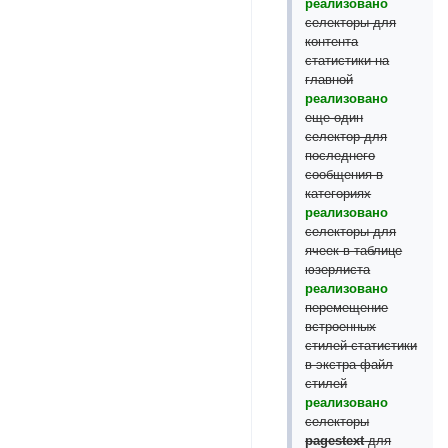
реализовано
селекторы для
контента
статистики на
главной
реализовано
еще один
селектор для
последнего
сообщения в
категориях
реализовано
селекторы для
ячеек в таблице
юзерлиста
реализовано
перемещение
встроенных
стилей статистики
в экстра-файл
стилей
реализовано
селекторы
pagestext
для