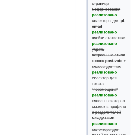
страницы
модерирования
реализовано
селекторы для
pl-
email
реализовано
ячейки статистики
реализовано
убрать
встроенные стили
кнопок
post-vote
+
классы для них
реализовано
селектор для
текста
"перемещена"
реализовано
классы некоторых
ссылок в профиле
и разделителей
между ними
реализовано
селекторы для