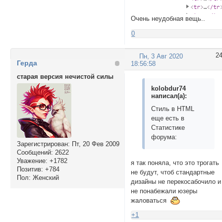
Очень неудобная вещь..
0
2
Пн, 3 Авг 2020
Герда
18:56:58
старая версия нечистой силы
kolobdur74
написал(а):
Стиль в HTML
еще есть в
Статистике
форума:
Зарегистрирован
: Пт, 20 Фев 2009
Сообщений:
2622
Уважение:
+1782
я так поняла, что это трогать
Позитив:
+784
не будут, чтоб стандартные
Пол:
Женский
дизайны не перекосабочило и
не понабежали юзеры
жаловаться
+1