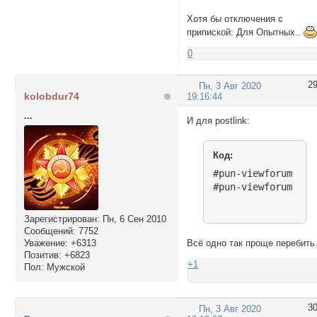
Хотя бы отключения с
припиской: Для Опытных..
0
2
Пн, 3 Авг 2020
kolobdur74
19:16:44
...
И для postlink:
Код:
#pun-viewforum .po
#pun-viewforum .po
Зарегистрирован
: Пн, 6 Сен 2010
Сообщений:
7752
Уважение:
+6313
Всё одно так проще перебить.
Позитив:
+6823
+1
Пол:
Мужской
3
Пн, 3 Авг 2020