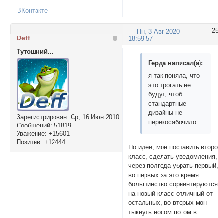
ВКонтакте
2
Пн, 3 Авг 2020
Deff
18:59:57
Тутошний...
Герда написал(а):
я так поняла, что
это трогать не
будут, чтоб
стандартные
дизайны не
Зарегистрирован
: Ср, 16 Июн 2010
перекосабочило
Сообщений:
51819
Уважение:
+15601
Позитив:
+12444
По идее, мон поставить второ
класс, сделать уведомления,
через полгода убрать первый
во первых за это время
большинство сориентируются
на новый класс отличный от
остальных, во вторых мон
тыкнуть носом потом в