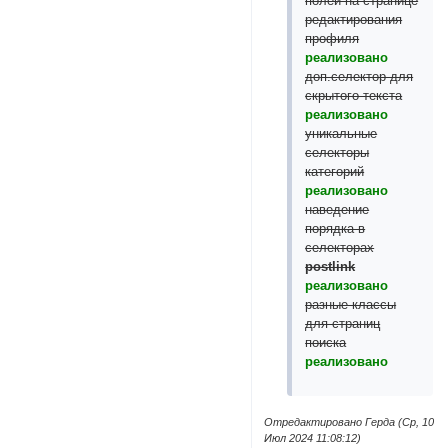
полей на странице
редактирования
профиля
реализовано
доп.селектор для
скрытого текста
реализовано
уникальные
селекторы
категорий
реализовано
наведение
порядка в
селекторах
postlink
реализовано
разные классы
для страниц
поиска
реализовано
Отредактировано Герда (Ср, 10
Июл 2024 11:08:12)