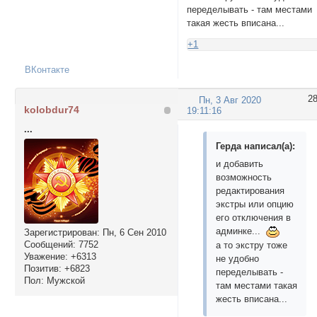
переделывать - там местами
такая жесть вписана...
+1
ВКонтакте
2
Пн, 3 Авг 2020
kolobdur74
19:11:16
...
Герда написал(а):
и добавить
возможность
редактирования
экстры или опцию
его отключения в
админке...
Зарегистрирован
: Пн, 6 Сен 2010
Сообщений:
7752
а то экстру тоже
Уважение:
+6313
не удобно
Позитив:
+6823
переделывать -
Пол:
Мужской
там местами такая
жесть вписана...