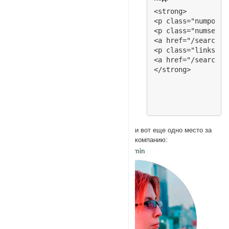
<strong>

<p class="numposts"
<p class="numsep"> 
<a href="/search.p
<p class="linksep">
<a href="/search.p
и вот еще одно место за
компанию: