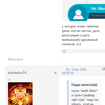
у четырех ячеек таблички
(репа, кол-во постов, дата
регистрации и дата
прибывания) одинаковый
селектор .tc3
+1
ВКонтакте
2
Пн, 3 Авг 2020
kolobdur74
18:55:34
...
Герда написал(а):
style="width:30em"
и
style="padding-
right:12px"
надо бы
убрать, чтоб не