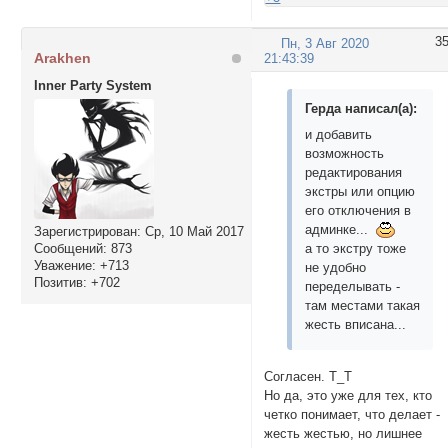
3
Пн, 3 Авг 2020
Arakhen
21:43:39
Inner Party System
Герда написал(а):
и добавить
возможность
редактирования
экстры или опцию
его отключения в
админке...
Зарегистрирован
: Ср, 10 Май 2017
Сообщений:
873
а то экстру тоже
Уважение:
+713
не удобно
Позитив:
+702
переделывать -
там местами такая
жесть вписана...
Согласен. Т_Т
Но да, это уже для тех, кто
четко понимает, что делает -
жесть жестью, но лишнее