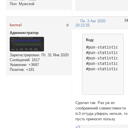
Пол:
Мужской
3
Пн, 3 Авг 2020
kernel
20:22:55
Администратор
Код:
#pun-statistic .tc
#pun-statistic .tc
Зарегистрирован
: Пт, 31 Янв 2020
#pun-statistic .tc
Сообщений:
1617
#pun-statistic .tc
Уважение:
+3697
Позитив:
+191
Сделал так. Раз уж из
соображений совместимости
tc3 оттуда убирать нельзя, то
пусть приносит пользу.
+3