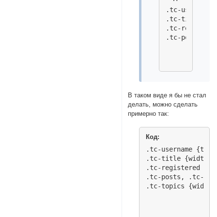
.tc-username,
.tc-title {te
.tc-registere
В таком виде я бы не стал
делать, можно сделать
примерно так:
Код:
.tc-username {text
.tc-title {width:2
.tc-registered {wid
.tc-posts, .tc-las