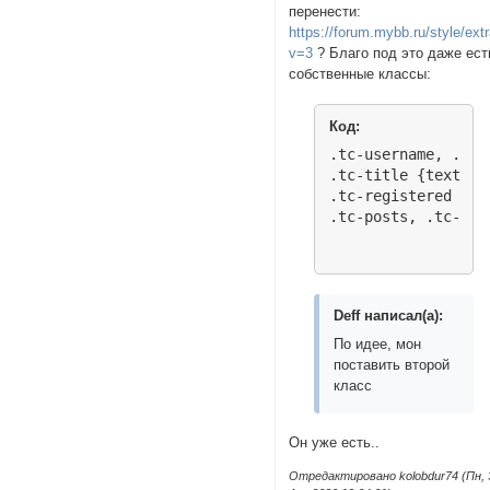
перенести:
https://forum.mybb.ru/style/ext
v=3
? Благо под это даже ест
собственные классы:
Код:
.tc-username, .tc-
.tc-title {text-ali
.tc-registered {wid
.tc-posts, .tc-las
Deff написал(а):
По идее, мон
поставить второй
класс
Он уже есть..
Отредактировано kolobdur74 (Пн, 