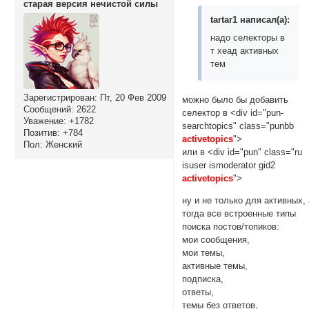
старая версия нечистой силы
tartar1 написал(а):
надо селекторы в
т хеад активных
тем
Зарегистрирован
: Пт, 20 Фев 2009
можно было бы добавить
Сообщений:
2622
селектор в <div id="pun-
Уважение:
+1782
searchtopics" class="punbb
Позитив:
+784
activetopics
">
Пол:
Женский
или в <div id="pun" class="ru
isuser ismoderator gid2
activetopics
">
ну и не только для активных,
тогда все встроенные типы
поиска постов/топиков:
мои сообщения,
мои темы,
активные темы,
подписка,
ответы,
темы без ответов,