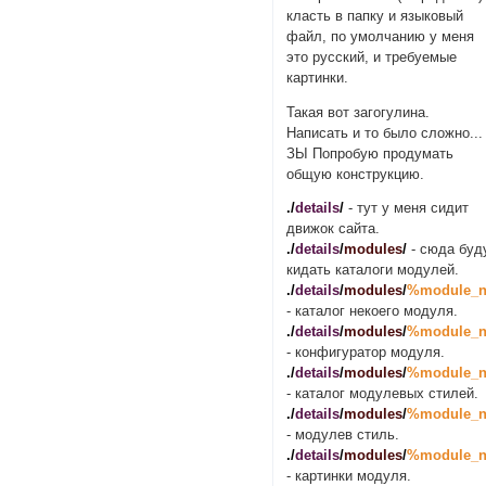
класть в папку и языковый
файл, по умолчанию у меня
это русский, и требуемые
картинки.
Такая вот загогулина.
Написать и то было сложно...
ЗЫ Попробую продумать
общую конструкцию.
./
details
/
- тут у меня сидит
движок сайта.
./
details
/
modules
/
- сюда буд
кидать каталоги модулей.
./
details
/
modules
/
%module_
- каталог некоего модуля.
./
details
/
modules
/
%module_
- конфигуратор модуля.
./
details
/
modules
/
%module_
- каталог модулевых стилей.
./
details
/
modules
/
%module_
- модулев стиль.
./
details
/
modules
/
%module_
- картинки модуля.