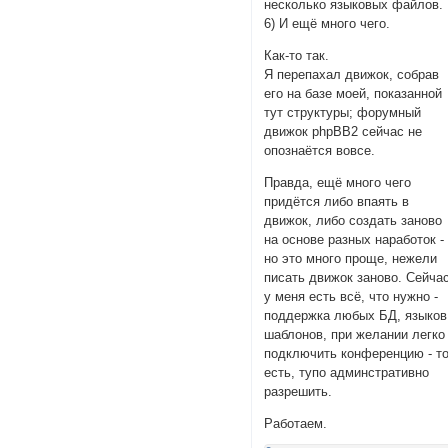
несколько языковых файлов.
6) И ещё много чего.
Как-то так.
Я перепахал движок, собрав
его на базе моей, показанной
тут структуры; форумный
движок phpBB2 сейчас не
опознаётся вовсе.
Правда, ещё много чего
придётся либо впаять в
движок, либо создать заново
на основе разных наработок -
но это много проще, нежели
писать движок заново. Сейча
у меня есть всё, что нужно -
поддержка любых БД, языков
шаблонов, при желании легко
подключить конференцию - т
есть, тупо админстративно
разрешить.
Работаем.