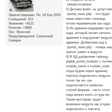
./details/modules/
2) Делаем файл, ну допустим
./portal_news.php - это будет
Зарегистрирован
: Пн, 19 Апр 2010
наша новостная страница,
Сообщений:
313
потом переименуем как надо.
Уважение:
+6121
Позитив:
+4893
3) Из админки выдираем част
Пол:
Мужской
кода, который читает каталог
Предупреждения:
Сказочный
админки и подгружает модул
Сибиряк
админки. Добавляем код в
./portal_news.php - теперь на
портал умеет в модули.
4) В БД добавляем таблицу
phpbb_portal_modules с полям
module_name и module_state 
сюда будем через админку
портала подключать модули,
точно так же, как
подключаются шаблоны
стилей форума - часть этого
кода можно взять оттуда же.
Таким мухтаром, будет
возможно модули как угодно
подключать к порталу,