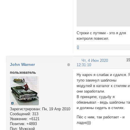
Строки с путями - это я для
контроля повесил.
0
1
Чт, 4 Июн 2020
John Warner
12:31:10
пользователь
Ну кароч я слабак и сдался. 
тупо закинул шаблоны
модулей в каталог к стилям и
они заработали.
В принципе, судьбу я
обманывал - ведь шаблоны та
и должны сидеть в стилях.
Зарегистрирован
: Пн, 19 Апр 2010
Сообщений:
313
Пёс с ним, так работает - и
Уважение:
+6121
ладно)))
Позитив:
+4893
Пол:
Мужской