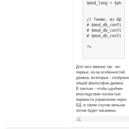
$mod_lang = $php_r
// Также, из БД бу
# $mod_db_config['
# $mod_db_config['
# $mod_db_config['
Для чего именно так - во-
первых, из-за особенностей
движка, во-вторых - сообразн
общей философии движка.
В третьих - чтобы удобнее
впоследствии полностью
перевести управление через
БД; в таком случае меньше
потом будет писанины.
+1