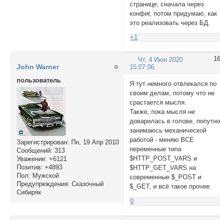
странице; сначала через
конфиг, потом придумаю, как
это реализовать через БД.
+1
1
Чт, 4 Июн 2020
John Warner
15:07:06
пользователь
Я тут немного отвлекался по
своим делам, потому что не
срастается мысля.
Также, пока мысля не
доварилась в голове, попутн
занимаюсь механической
работой - меняю ВСЕ
Зарегистрирован
: Пн, 19 Апр 2010
переменные типа
Сообщений:
313
$HTTP_POST_VARS и
Уважение:
+6121
Позитив:
+4893
$HTTP_GET_VARS на
Пол:
Мужской
современные $_POST и
Предупреждения:
Сказочный
$_GET, и всё такое прочее.
Сибиряк
0