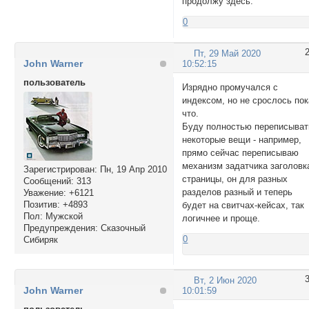
продолжу здесь.
0
Пт, 29 Май 2020
John Warner
10:52:15
пользователь
Изрядно промучался с
индексом, но не срослось пок
что.
Буду полностью переписыват
некоторые вещи - например,
прямо сейчас переписываю
механизм задатчика заголовк
Зарегистрирован
: Пн, 19 Апр 2010
страницы, он для разных
Сообщений:
313
разделов разный и теперь
Уважение:
+6121
Позитив:
+4893
будет на свитчах-кейсах, так
Пол:
Мужской
логичнее и проще.
Предупреждения:
Сказочный
0
Сибиряк
Вт, 2 Июн 2020
John Warner
10:01:59