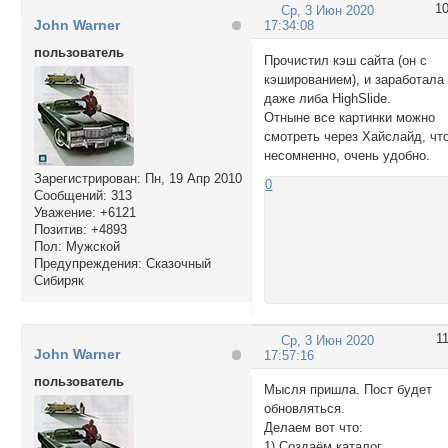
1
Ср, 3 Июн 2020
John Warner
17:34:08
пользователь
Прочистил кэш сайта (он с
кэшированием), и заработала
даже либа HighSlide.
Отныне все картинки можно
смотреть через Хайслайд, что
несомненно, очень удобно.
Зарегистрирован
: Пн, 19 Апр 2010
0
Сообщений:
313
Уважение:
+6121
Позитив:
+4893
Пол:
Мужской
Предупреждения:
Сказочный
Сибиряк
1
Ср, 3 Июн 2020
John Warner
17:57:16
пользователь
Мысля пришла. Пост будет
обновляться.
Делаем вот что:
1) Создаём каталог