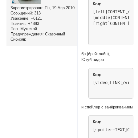
Код:
Зарегистрирован
: Пн, 19 Апр 2010
[left]CONTENT[/lef
Сообщений:
313
[middle]CONTENT[/m
Уважение:
+6121
Позитив:
+4893
Пол:
Мужской
Предупреждения:
Сказочный
Сибиряк
бр (брейклайн),
Ютуб-видео
Код:
[video]LINK[/video
и спойлер с зачёркиванием
Код:
[spoiler=TEXT]CONT