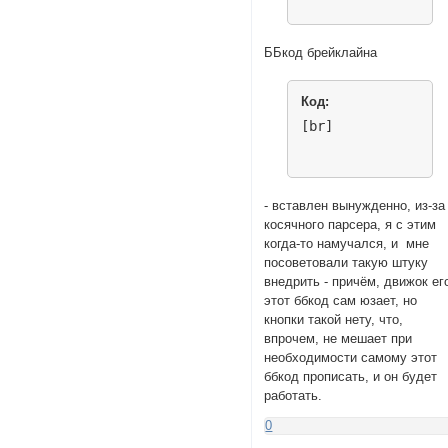
ББкод брейклайна
Код:
[br]
- вставлен вынужденно, из-за
косячного парсера, я с этим
когда-то намучался, и мне
посоветовали такую штуку
внедрить - причём, движок ег
этот ббкод сам юзает, но
кнопки такой нету, что,
впрочем, не мешает при
необходимости самому этот
ббкод прописать, и он будет
работать.
0