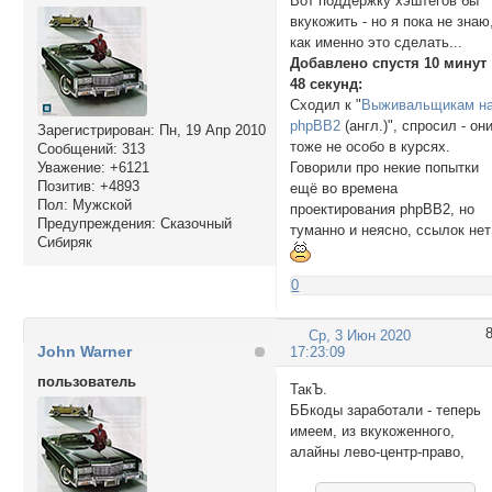
Вот поддержку хэштегов бы
вкукожить - но я пока не знаю
как именно это сделать...
Добавлено спустя 10 минут
48 секунд:
Сходил к "
Выживальщикам н
phpBB2
(англ.)", спросил - он
Зарегистрирован
: Пн, 19 Апр 2010
тоже не особо в курсях.
Сообщений:
313
Говорили про некие попытки
Уважение:
+6121
Позитив:
+4893
ещё во времена
Пол:
Мужской
проектирования phpBB2, но
Предупреждения:
Сказочный
туманно и неясно, ссылок нет
Сибиряк
0
Ср, 3 Июн 2020
John Warner
17:23:09
пользователь
ТакЪ.
ББкоды заработали - теперь
имеем, из вкукоженного,
алайны лево-центр-право,