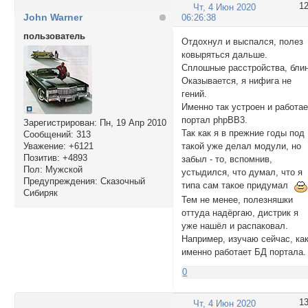
1
Чт, 4 Июн 2020
John Warner
06:26:38
пользователь
Отдохнул и выспался, полез
ковыряться дальше.
Сплошные расстройства, блин
Оказывается, я нифига не
гений.
Именно так устроен и работае
портал phpBB3.
Зарегистрирован
: Пн, 19 Апр 2010
Так как я в прежние годы под
Сообщений:
313
такой уже делал модули, но
Уважение:
+6121
Позитив:
+4893
забыл - то, вспомнив,
Пол:
Мужской
устыдился, что думал, что я
Предупреждения:
Сказочный
типа сам такое придумал
Сибиряк
Тем не менее, полезняшки
оттуда надёргаю, дистрик я
уже нашёл и распаковал.
Например, изучаю сейчас, ка
именно работает БД портала.
0
1
Чт, 4 Июн 2020