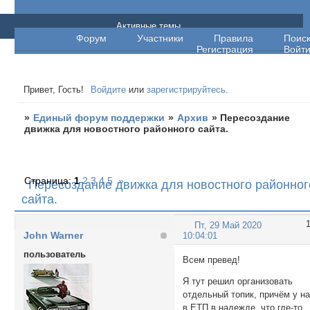
Единый форум поддержки
Активные темы
Форум
Участники
Правила
Поис
Регистрация
Войт
Привет, Гость!
Войдите
или
зарегистрируйтесь
.
»
Единый форум поддержки
»
Архив
»
Пересоздание
движка для новостного районного сайта.
Страница:
1
2
3
4
5
»
Пересоздание движка для новостного районног
сайта.
Пт, 29 Май 2020
John Warner
10:04:01
пользователь
Всем превед!
Я тут решил организовать
отдельный топик, причём у н
в ЕТП в надежде, что где-то