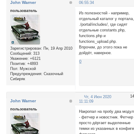
John Warner
06:55:34
пользователь
Из полезностей - например,
отдельный каталог у портала
./portal/includes/, где сидят
отдельные constants.php,
functions.php и
functions_upload.php.
Впрочем, до этого пока не
Зарегистрирован
: Пн, 19 Апр 2010
дойдёт, наверное.
Сообщений:
313
Уважение:
+6121
0
Позитив:
+4893
Пол:
Мужской
Предупреждения:
Сказочный
Сибиряк
1
Чт, 4 Июн 2020
John Warner
11:11:09
пользователь
Накропал на пробу два моду
- фетчер и новостник. Фетчер
просто дёргает выделенные
темки из указанных в конфиг