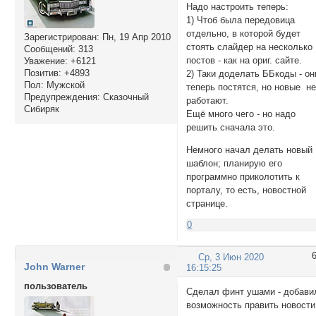
Надо настроить теперь:
1) Чтоб была передовица
отдельно, в которой будет
Зарегистрирован
: Пн, 19 Апр 2010
стоять слайдер на несколько
Сообщений:
313
постов - как на ориг. сайте.
Уважение:
+6121
Позитив:
+4893
2) Таки доделать ББкоды - он
Пол:
Мужской
теперь постятся, но новые н
Предупреждения:
Сказочный
работают.
Сибиряк
Ещё много чего - но надо
решить сначала это.
Немного начал делать новый
шаблон; планирую его
программно приколотить к
порталу, то есть, новостной
странице.
0
Ср, 3 Июн 2020
John Warner
16:15:25
пользователь
Сделал финт ушами - добави
возможность править новости