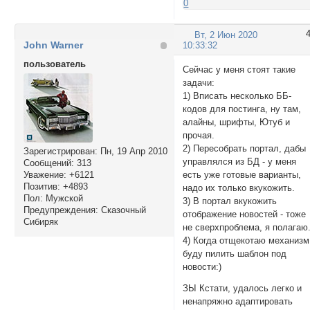
0
Вт, 2 Июн 2020
John Warner
10:33:32
пользователь
Сейчас у меня стоят такие
задачи:
1) Вписать несколько ББ-
кодов для постинга, ну там,
алайны, шрифты, Ютуб и
прочая.
2) Пересобрать портал, дабы
Зарегистрирован
: Пн, 19 Апр 2010
управлялся из БД - у меня
Сообщений:
313
есть уже готовые варианты,
Уважение:
+6121
Позитив:
+4893
надо их только вкукожить.
Пол:
Мужской
3) В портал вкукожить
Предупреждения:
Сказочный
отображение новостей - тоже
Сибиряк
не сверхпроблема, я полагаю
4) Когда отщекотаю механизм
буду пилить шаблон под
новости:)
ЗЫ Кстати, удалось легко и
ненапряжно адаптировать