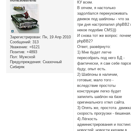
пользователь
КУ всем.
В опчем, я настолько
задолбался перекукоживать
движок под шаблоны - что за
три дня настропалил phpBB2 
некое подобие CMS)))
И снова тот же вопрос: почем
Зарегистрирован
: Пн, 19 Апр 2010
phpBB2?
Сообщений:
313
Ответ, развёрнуто:
Уважение:
+6121
Позитив:
+4893
1) Мне будет легче
Пол:
Мужской
пересобрать под него БД -
Предупреждения:
Сказочный
фактически, я сам себе парс
Сибиряк
буду, опыт есть.
2) Шаблоны в наличии,
готовые; мало того -
вследствие простоты
конструкции легко будет
запилить шаблон на базе
оригинального хтмл сайта.
3) Опять же, простота движка
скорость прогрузки - бешеная
4) Лёгкость
администрирования и постинг
новостей; новости кидаем в