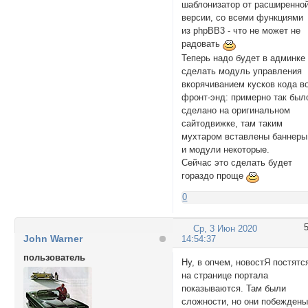
шаблонизатор от расширенно
версии, со всеми функциями
из phpBB3 - что не может не
радовать
Теперь надо будет в админке
сделать модуль управления
вкорячиванием кусков кода в
фронт-энд: примерно так был
сделано на оригинальном
сайтодвижке, там таким
мухтаром вставлены баннеры
и модули некоторые.
Сейчас это сделать будет
гораздо проще
0
Ср, 3 Июн 2020
John Warner
14:54:37
пользователь
Ну, в опчем, новостЯ постятс
на странице портала
показываются. Там были
сложности, но они побеждены