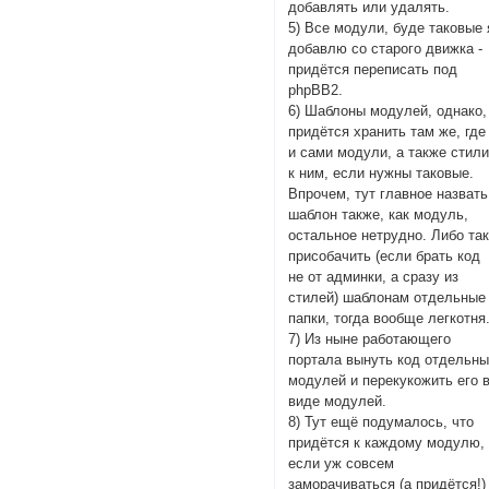
добавлять или удалять.
5) Все модули, буде таковые 
добавлю со старого движка -
придётся переписать под
phpBB2.
6) Шаблоны модулей, однако,
придётся хранить там же, где
и сами модули, а также стил
к ним, если нужны таковые.
Впрочем, тут главное назвать
шаблон также, как модуль,
остальное нетрудно. Либо та
присобачить (если брать код
не от админки, а сразу из
стилей) шаблонам отдельные
папки, тогда вообще легкотня
7) Из ныне работающего
портала вынуть код отдельн
модулей и перекукожить его 
виде модулей.
8) Тут ещё подумалось, что
придётся к каждому модулю,
если уж совсем
заморачиваться (а придётся!)