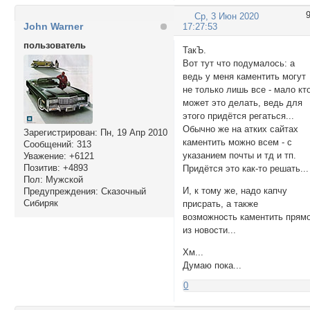
Ср, 3 Июн 2020
John Warner
17:27:53
пользователь
ТакЪ.
Вот тут что подумалось: а
ведь у меня каментить могут
не только лишь все - мало кт
может это делать, ведь для
этого придётся регаться...
Обычно же на атких сайтах
Зарегистрирован
: Пн, 19 Апр 2010
каментить можно всем - с
Сообщений:
313
указанием почты и тд и тп.
Уважение:
+6121
Позитив:
+4893
Придётся это как-то решать...
Пол:
Мужской
И, к тому же, надо капчу
Предупреждения:
Сказочный
Сибиряк
приcpать, а также
возможность каментить прям
из новости...
Хм...
Думаю пока...
0