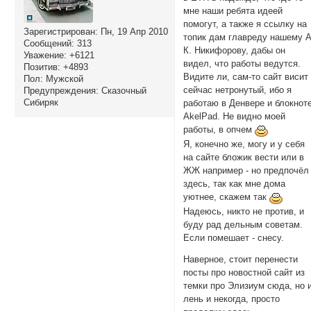
мне наши ребята идеей
помогут, а также я ссылку на
Зарегистрирован
: Пн, 19 Апр 2010
топик дам главреду нашему А
Сообщений:
313
К. Никифорову, дабы он
Уважение:
+6121
видел, что работы ведутся.
Позитив:
+4893
Видите ли, сам-то сайт висит
Пол:
Мужской
сейчас нетронутый, ибо я
Предупреждения:
Сказочный
Сибиряк
работаю в Денвере и блокнот
AkelPad. Не видно моей
работы, в опчем
Я, конечно же, могу и у себя
на сайте бложик вести или в
ЖЖ например - но предпочёл
здесь, так как мне дома
уютнее, скажем так
Надеюсь, никто не против, и
буду рад дельным советам.
Если помешает - снесу.
Наверное, стоит перенести
посты про новостной сайт из
темки про Элизиум сюда, но 
лень и некогда, просто