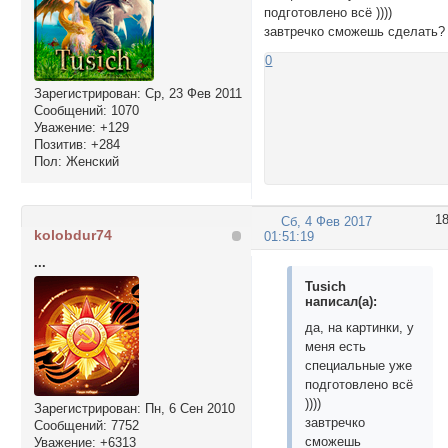
подготовлено всё ))))
завтречко сможешь сделать?
0
Зарегистрирован
: Ср, 23 Фев 2011
Сообщений:
1070
Уважение:
+129
Позитив:
+284
Пол:
Женский
1
Сб, 4 Фев 2017
kolobdur74
01:51:19
...
Tusich
написал(а):
да, на картинки, у
меня есть
специальные уже
подготовлено всё
))))
Зарегистрирован
: Пн, 6 Сен 2010
завтречко
Сообщений:
7752
сможешь
Уважение:
+6313