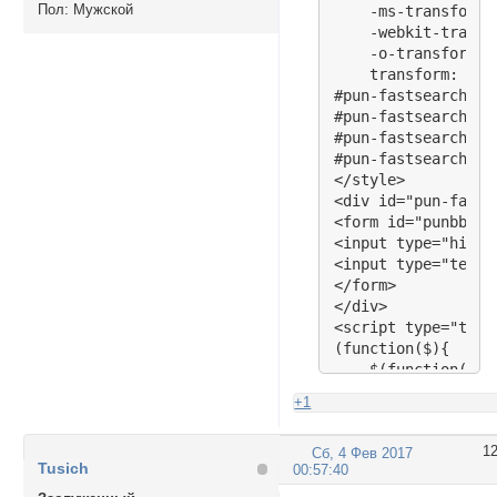
Пол:
Мужской
    -ms-transform:
    -webkit-transf
    -o-transform: 
    transform: rot
#pun-fastsearch {w
#pun-fastsearch .i
#pun-fastsearch .i
#pun-fastsearch .i
</style>

<div id="pun-fasts
<form id="punbbsea
<input type="hidde
<input type="text"
</form>

</div>

<script type="text
(function($){

    $(function(){

        $('.subrul
+1
        $('#navext
    });

1
Сб, 4 Фев 2017
})(jQuery)

Tusich
00:57:40
</script>