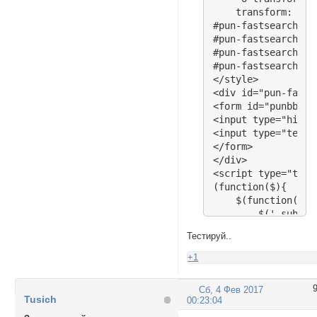
    transform: rot
#pun-fastsearch {w
#pun-fastsearch .i
#pun-fastsearch .i
#pun-fastsearch .i
</style>

<div id="pun-fasts
<form id="punbbsea
<input type="hidde
<input type="text"
</form>

</div>

<script type="text
(function($){

    $(function(){

        $('.subrul
        $('#navext
Тестируй..
    });

})(jQuery)

+1
</script>
Сб, 4 Фев 2017
Tusich
00:23:04