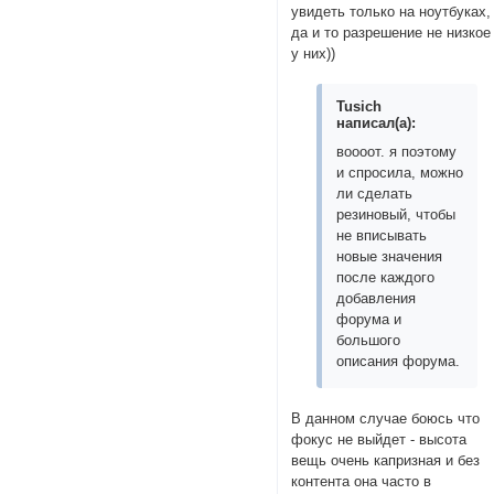
увидеть только на ноутбуках,
да и то разрешение не низкое
у них))
Tusich
написал(а):
воооот. я поэтому
и спросила, можно
ли сделать
резиновый, чтобы
не вписывать
новые значения
после каждого
добавления
форума и
большого
описания форума.
В данном случае боюсь что
фокус не выйдет - высота
вещь очень капризная и без
контента она часто в