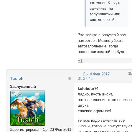
хотелось бы чуть
заменить, на
голубоватый или
светло-серый
Это забито в браузер Хром
намертво.. Можно убрать
автозаполнение, тогда
подсветки желтой не будет..
+1
1
Сб, 4 Фев 2017
Tusich
01:37:45
Заслуженный
kolobdur74
ладно, пусть висит,
автозаполнение тоже полезна
штука.
спасибо огромное!
теперь надо заменить все
кнопки, которые присутствую
Зарегистрирован
: Ср, 23 Фев 2011
стандартные на форуме, ну