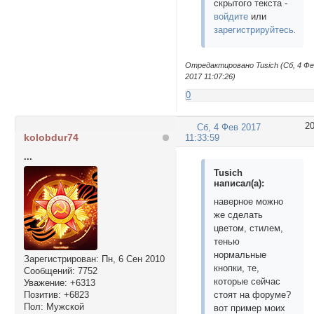
скрытого текста -
войдите
или
зарегистрируйтесь
.
Отредактировано Tusich (Сб, 4 Ф
2017 11:07:26)
0
2
Сб, 4 Фев 2017
kolobdur74
11:33:59
...
Tusich
написал(а):
наверное можно
же сделать
цветом, стилем,
тенью
нормальные
Зарегистрирован
: Пн, 6 Сен 2010
кнопки, те,
Сообщений:
7752
которые сейчас
Уважение:
+6313
Позитив:
+6823
стоят на форуме?
Пол:
Мужской
вот пример моих