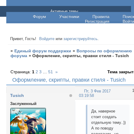
Единый форум поддержки
Активные темы
Форум
Участники
Правила
Поис
Регистрация
Войт
Привет, Гость!
Войдите
или
зарегистрируйтесь
.
»
Единый форум поддержки
»
Вопросы по оформлению
форума
»
Оформление, скрипты, правки стиля - Tusich
Страница:
1
2
3
…
51
»
Тема закрыт
Оформление, скрипты, правки стиля - Tusich
Пт, 3 Фев 2017
Tusich
03:19:58
Заслуженный
Да, наверное
стоит создать
отдельную тему..))
А по поводу
валидации - не