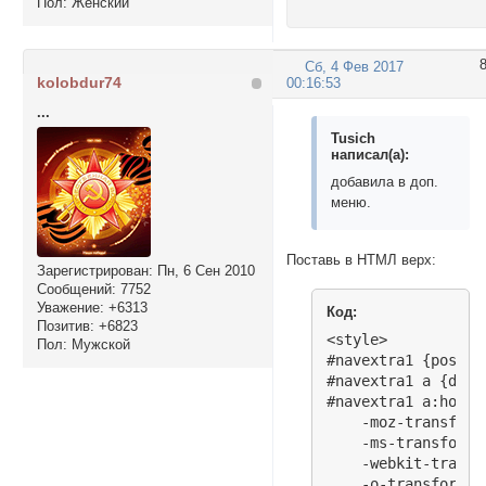
Пол:
Женский
Сб, 4 Фев 2017
kolobdur74
00:16:53
...
Tusich
написал(а):
добавила в доп.
меню.
Поставь в НТМЛ верх:
Зарегистрирован
: Пн, 6 Сен 2010
Сообщений:
7752
Уважение:
+6313
Код:
Позитив:
+6823
<style>

Пол:
Мужской
#navextra1 {positi
#navextra1 a {disp
#navextra1 a:hover
    -moz-transform
    -ms-transform:
    -webkit-transf
    -o-transform: 