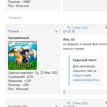
Позитив:
+5983
Пол:
Мужской
Telegram
Пт, 3 Фев 2017
Tusich
18:33:39
Заслуженный
Alex_63
на форуме в шапке фон этого
поиска справа
Скрытый текст:
Для просмотра
скрытого текста -
Зарегистрирован
: Ср, 23 Фев 2011
войдите
или
Сообщений:
1070
зарегистрируйтесь
.
Уважение:
+129
Позитив:
+284
Пол:
Женский
0
Пт, 3 Фев 2017
kolobdur74
23:38:08