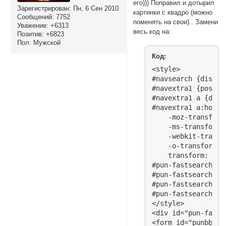
его))) Поправил и дотырил
Зарегистрирован
: Пн, 6 Сен 2010
картинки с квадро (можно
Сообщений:
7752
поменять на свои).. Замени
Уважение:
+6313
весь код на:
Позитив:
+6823
Пол:
Мужской
Код:
<style>

#navsearch {display
#navextra1 {positi
#navextra1 a {disp
#navextra1 a:hover
    -moz-transform
    -ms-transform:
    -webkit-transf
    -o-transform: 
    transform: rot
#pun-fastsearch {w
#pun-fastsearch .i
#pun-fastsearch .i
#pun-fastsearch .i
</style>

<div id="pun-fasts
<form id="punbbsea