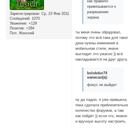
как правило
привязывается к
разрешению
Зарегистрирован
: Ср, 23 Фев 2011
экрана
Сообщений:
1070
Уважение:
+129
Позитив:
+284
ты меня очень обрадовал,
Пол:
Женский
потому что всё-таки для тако
диза нужны изменения в
мобильном стиле, иначе
выглядит это ужасно )) всё
накладывается на друг друга
kolobdur74
написал(а):
фокус не выйдет
ну да ладно, я уже привыкла,
пока сделала приблизительн
количество форумов, а там
как пойдёт )) если что, можно
и вручную высоту настроить.