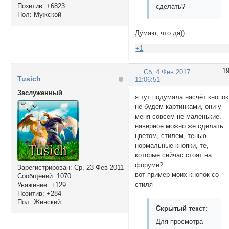
Позитив:
+6823
сделать?
Пол:
Мужской
Думаю, что да))
+1
1
Сб, 4 Фев 2017
Tusich
11:06:51
Заслуженный
я тут подумала насчёт кнопок
не будем картинками, они у
меня совсем не маленькие.
наверное можно же сделать
цветом, стилем, тенью
нормальные кнопки, те,
которые сейчас стоят на
форуме?
Зарегистрирован
: Ср, 23 Фев 2011
вот пример моих кнопок со
Сообщений:
1070
стиля
Уважение:
+129
Позитив:
+284
Пол:
Женский
Скрытый текст:
Для просмотра