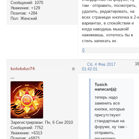
Сообщений:
1070
там - отправить, посмотреть,
Уважение:
+129
удалить, редактировать, на
Позитив:
+284
всех страницах кнопочка в 2-
Пол:
Женский
вариантах, в спокойствии и
когда наводишь мышкой/
нажимаешь. хотелось бы в
стиль запихать их.
0
1
Сб, 4 Фев 2017
kolobdur74
01:42:01
...
Tusich
написал(а):
теперь надо
заменить все
кнопки, которые
присутствуют
стандартные на
Зарегистрирован
: Пн, 6 Сен 2010
форуме, ну там -
Сообщений:
7752
отправить,
Уважение:
+6313
Позитив:
+6823
посмотреть,