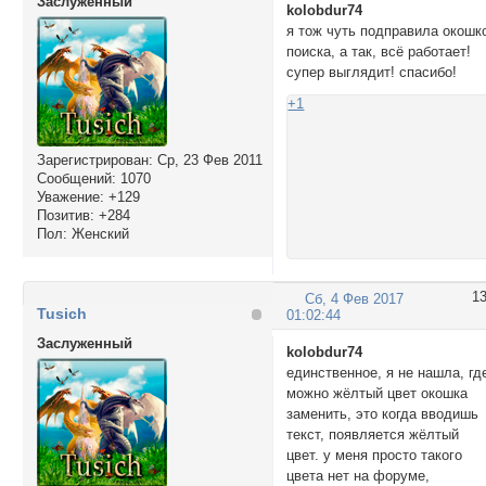
Заслуженный
kolobdur74
я тож чуть подправила окошк
поиска, а так, всё работает!
супер выглядит! спасибо!
+1
Зарегистрирован
: Ср, 23 Фев 2011
Сообщений:
1070
Уважение:
+129
Позитив:
+284
Пол:
Женский
1
Сб, 4 Фев 2017
Tusich
01:02:44
Заслуженный
kolobdur74
единственное, я не нашла, гд
можно жёлтый цвет окошка
заменить, это когда вводишь
текст, появляется жёлтый
цвет. у меня просто такого
цвета нет на форуме,