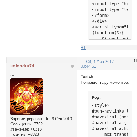
<input type="hidde
<input type="text"
</form>

</div>

<script type="text
(function($){

    $(function(){

        $('.subrul
+1
        $('#navext
    });

1
Сб, 4 Фев 2017
})(jQuery)

kolobdur74
00:44:51
</script>
...
Tusich
Поправил пару моментов:
Код:
<style>

#pun-navlinks li#n
#navextra1 {positi
Зарегистрирован
: Пн, 6 Сен 2010
#navextra1 a {disp
Сообщений:
7752
#navextra1 a:hover
Уважение:
+6313
    -moz-transform
Позитив:
+6823