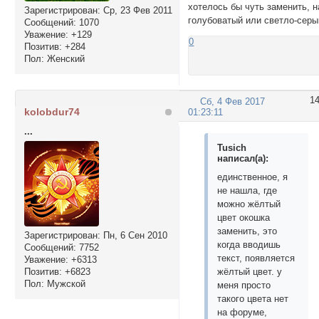
хотелось бы чуть заменить, н
Зарегистрирован
: Ср, 23 Фев 2011
голубоватый или светло-серы
Сообщений:
1070
Уважение:
+129
0
Позитив:
+284
Пол:
Женский
1
Сб, 4 Фев 2017
kolobdur74
01:23:11
...
Tusich
написал(а):
единственное, я
не нашла, где
можно жёлтый
цвет окошка
заменить, это
Зарегистрирован
: Пн, 6 Сен 2010
когда вводишь
Сообщений:
7752
текст, появляется
Уважение:
+6313
Позитив:
+6823
жёлтый цвет. у
Пол:
Мужской
меня просто
такого цвета нет
на форуме,