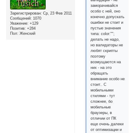
заморачивайся
особо с ней, оно
Зарегистрирован
: Ср, 23 Фев 2011
конечно допускать
Сообщений:
1070
ошибки не стоит и
Уважение:
+129
пустые значения
Позитив:
+284
Пол:
Женский
типа: color:"";
делать не надо,
но валидаторы не
любят скрипты
поэтому
возмущаются на
них - на это
обращать
внимание особо не
стоит.. С
мобильными
стилями - тут
сложнее, бо
мобильные
браузеры, в
отличии от ПК
еще очень далеки
от оптимизации и