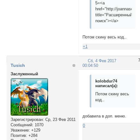
5=<a
href="http://joannasey
title="Расширенный
поиск"></a>
Потом скину весь код..
+1
Сб, 4 Фев 2017
Tusich
00:04:50
Заслуженный
kolobdur74
написал(а):
Потом скину весь
код..
добавила в доп. меню.
Зарегистрирован
: Ср, 23 Фев 2011
Сообщений:
1070
0
Уважение:
+129
Позитив:
+284