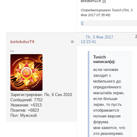
множиться )))
Отредактировано Tusich (Пт, 3
Фев 2017 07:39:49)
0
Пт, 3 Фев 2017
kolobdur74
13:23:41
...
Tusich
написал(а):
если человек
заходит с
мобильного до
определённого
масштаба экран,
Зарегистрирован
: Пн, 6 Сен 2010
если больше
Сообщений:
7752
экран, то пусть
Уважение:
+6313
Позитив:
+6823
отображается
Пол:
Мужской
полная версия
форума.
мне кажется, что
это реализуемо.