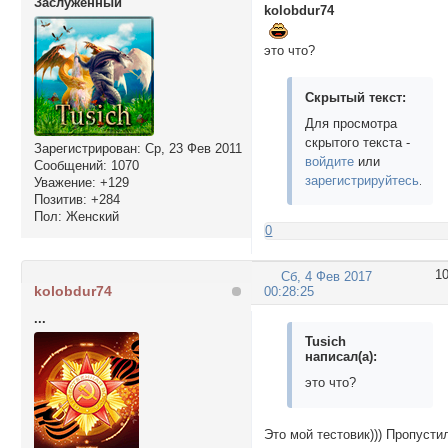
Заслуженный
kolobdur74
это что?
Скрытый текст:
Для просмотра
скрытого текста -
Зарегистрирован
: Ср, 23 Фев 2011
войдите
или
Сообщений:
1070
зарегистрируйтесь
.
Уважение:
+129
Позитив:
+284
Пол:
Женский
0
1
Сб, 4 Фев 2017
kolobdur74
00:28:25
...
Tusich
написал(а):
это что?
Это мой тестовик))) Пропусти