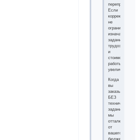
перепробовать.
Если
корректировки
не
ограничиваются
изначальным
заданием,
трудозатраты
и
стоимость
работы
увеличивается.
Когда
вы
заказываете
БЕЗ
технического
задания,
мы
отталкиваемся
от
вашего
бюджета