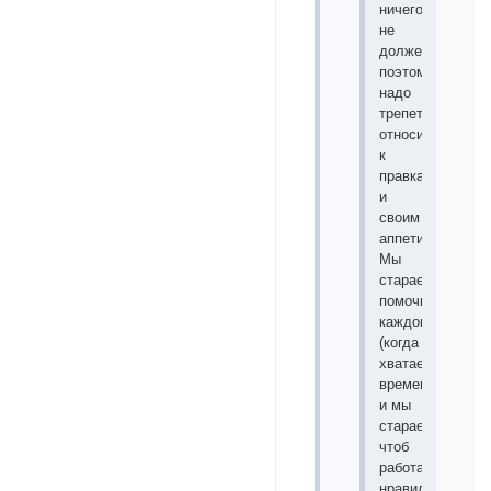
ничего
не
должен,
поэтому
надо
трепетнее
относиться
к
правкам
и
своим
аппетитам.
Мы
стараемся
помочь
каждому
(когда
хватает
времени),
и мы
стараемся,
чтоб
работа
нравилась