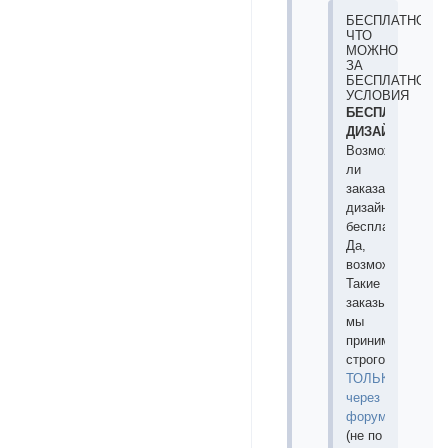
БЕСПЛАТНОЕ:
ЧТО
МОЖНО
ЗА
БЕСПЛАТНО,
УСЛОВИЯ
БЕСПЛАТНЫЕ
ДИЗАЙНЫ
Возможно
ли
заказать
дизайн
бесплатно?
Да,
возможно.
Такие
заказы
мы
принимаем
строго
ТОЛЬКО
через
форум
(не по