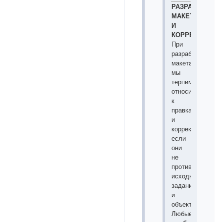
РАЗРАБОТКА
МАКЕТА
И
КОРРЕКТИРОВ
При
разработке
макета
мы
терпимо
относимся
к
правкам
и
корректировкам,
если
они
не
противоречат
исходному
заданию
и
объективны.
Любые