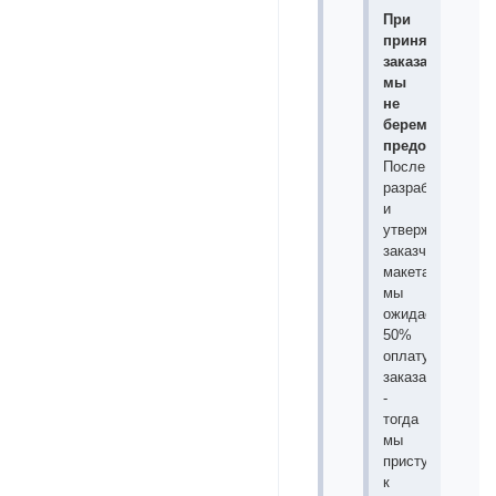
При
принятии
заказа
мы
не
берем
предоплату.
После
разработки
и
утверждения
заказчиком
макета
мы
ожидаем
50%
оплату
заказа
-
тогда
мы
приступаем
к