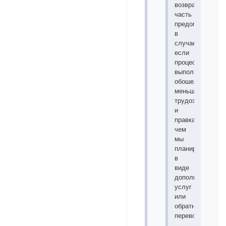
возвращаем
часть
предоплаты
в
случае,
если
процесс
выполнения
обошелся
меньшими
трудозатратами
и
правками,
чем
мы
планировали,
в
виде
дополнительных
услуг
или
обратным
переводом.