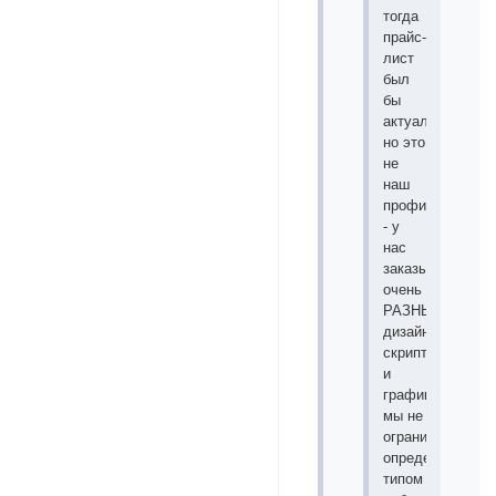
тогда
прайс-
лист
был
бы
актуален,
но это
не
наш
профиль
- у
нас
заказывают
очень
РАЗНЫЕ
дизайны,
скрипты
и
графику,
мы не
ограничены
определенным
типом