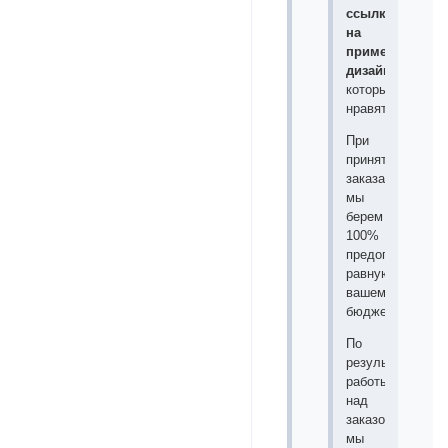
ссылки
на
примеры
дизайнов
,
которые
нравятся.
При
принятии
заказа
мы
берем
100%
предоплату,
равную
вашему
бюджету.
По
результатам
работы
над
заказом
мы