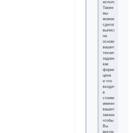
исполнения.
Также
мы
можем
сделать
выписку
на
основе
вашего
технического
задания,
как
формируется
цена
и что
входит
в
стоимость
именно
вашего
заказа,
чтобы
Вы
могли