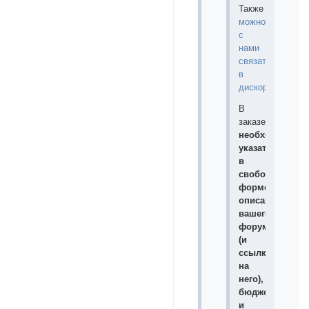
Также
можно
с
нами
связаться
в
дискорде
.
В
заказе
необходимо
указать
в
свободной
форме
описание
вашего
форума
(и
ссылку
на
него),
бюджет
и