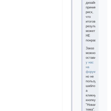
дизайнера,
принимая
риск,
что
итоговый
результат
может
НЕ
понравится.
Заказ
можно
оставить
у нас
на
форуме
,
но не
пользуясь
шаблоном,
а
кликнув
кнопку
"Новая
тема".