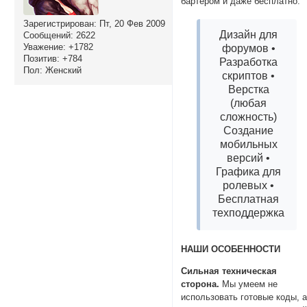
бартером и даже бесплатно.
Зарегистрирован
: Пт, 20 Фев 2009
Дизайн для
Сообщений:
2622
Уважение:
+1782
форумов •
Позитив:
+784
Разработка
Пол:
Женский
скриптов •
Верстка
(любая
сложность)
Создание
мобильных
версий •
Графика для
ролевых •
Бесплатная
техподдержка
НАШИ ОСОБЕННОСТИ
Сильная техническая
сторона.
Мы умеем не
использовать готовые коды, 