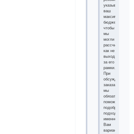
указывать
ваш
максимальный
бюджет,
чтобы
мы
могли
рассчитать,
как не
выходить
за его
рамки.
При
обсуждении
заказа
мы
обязательно
поможем
подобрать
подходящий
именно
Вам
вариант