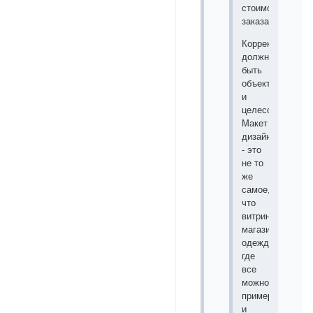
стоимость
заказа.
Корректировки
должны
быть
объективны
и
целесообразны.
Макет
дизайна
- это
не то
же
самое,
что
витрина
магазина
одежды,
где
все
можно
примерить
и