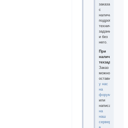
заказами:
с
наличием
подробного
технического
задания
и без
него.
При
наличии
техзадания:
Заказ
можно
оставить
у нас
на
форуме
или
написать
на
наш
сервер
в