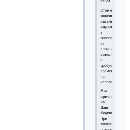
работ.
Стоимость
заказа
рассчитываетс
индивидуально
в
зависимости
от
сложности
выполнения
и
требуемого
времени
на
исполнение.
Мы
ориентируемся
на
Ваш
бюджет
.
При
заказе
рекомендуется