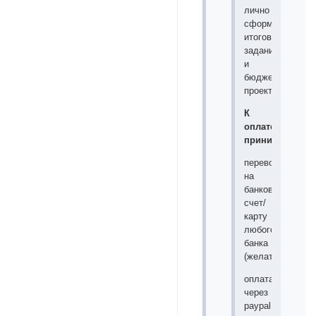
лично
сформулироват
итоговое
задание
и
бюджет
проекта.
К
оплате
принимается:
перевод
на
банковский
счет/
карту
любого
банка
(желательно);
оплата
через
paypal;