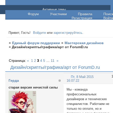
Единый форум поддержки
Активные темы
Форум
Участники
Правила
Поис
Регистрация
Войт
Привет, Гость!
Войдите
или
зарегистрируйтесь
.
»
Единый форум поддержки
»
Мастерская дизайнов
»
Дизайн/скрипты/графика/арт от ForumD.ru
Страница:
«
1
2
3
4
5
…
11
»
Дизайн/скрипты/графика/арт от ForumD.ru
Пт, 8 Май 2015
Герда
16:07:22
старая версия нечистой силы
Мы - команда
профессиональных
дизайнеров и технических
специалистов. Работаем не
только по оплате, но и