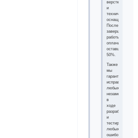
верстке
и
техническому
оснащению.
После
завершения
работы
оплачиваются
оставшиеся
50%.
Также
мы
гарантируем
исправление
любых
незамеченных
в
ходе
разработки
и
тестирования
любых
ошибок