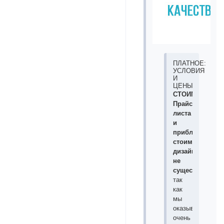
ПЛАТНОЕ:
УСЛОВИЯ
И
ЦЕНЫ
СТОИМОСТЬ
Прайс-
листа
и
приблизительн
стоимости
дизайнов
не
существует
,
так
как
мы
оказываем
очень