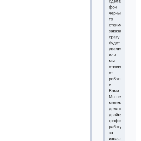
сделать
фон
черным),
то
стоимость
заказа
сразу
будет
увеличена
или
мы
откажемся
от
работы
с
Вами.
Мы не
можем
делать
двойную
графическую
работу
за
изначальную