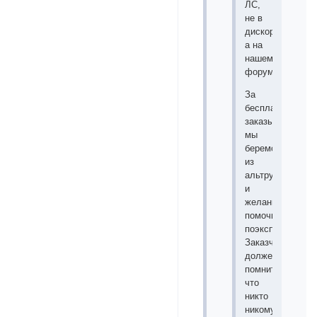
ЛС,
не в
дискорде,
а на
нашем
форуме!!!).
За
бесплатные
заказы
мы
беремся
из
альтруизма
и
желания
помочь/
поэксперименти
Заказчик
должен
помнить,
что
никто
никому