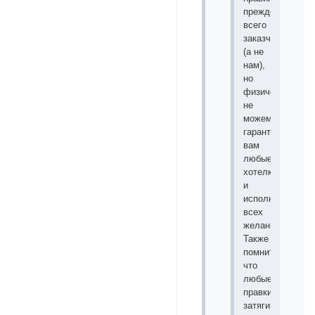
прежде
всего
заказчику
(а не
нам),
но
физически
не
можем
гарантировать
вам
любые
хотелки
и
исполнение
всех
желаний.
Также
помните,
что
любые
правки
затягивают