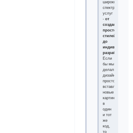
широкий
спектр
услуг
-
от
создания
простейших
стилей
до
индивидуальн
разработок
.
Если
бы мы
делали
дизайны
просто
вставляя
новые
картинки
в
один
и тот
же
код,
то