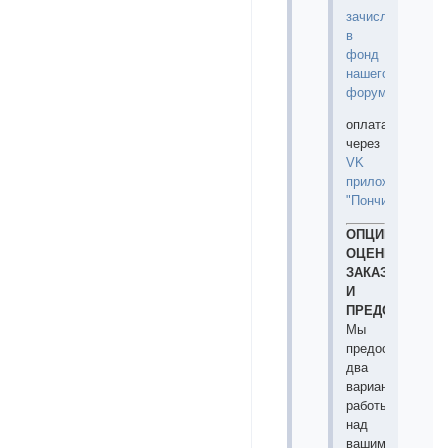
зачисление
в
фонд
нашего
форума
;
оплата
через
VK
приложение
"Пончик"
;
ОПЦИИ
ОЦЕНКИ
ЗАКАЗОВ
И
ПРЕДОПЛАТЫ
Мы
предоставляем
два
варианта
работы
над
вашими