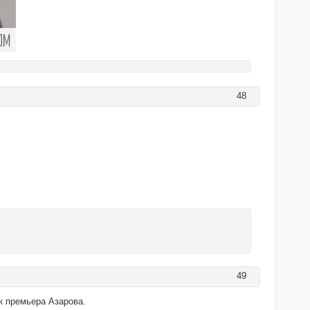
48
49
к премьера Азарова.