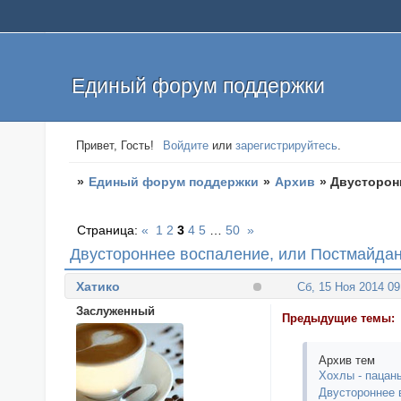
Единый форум поддержки
Привет, Гость!
Войдите
или
зарегистрируйтесь
.
»
Единый форум поддержки
»
Архив
»
Двусторон
Страница:
«
1
2
3
4
5
…
50
»
Двустороннее воспаление, или Постмайда
Хатико
Сб, 15 Ноя 2014 09
Заслуженный
Предыдущие темы:
Архив тем
Хохлы - пацан
Двустороннее 