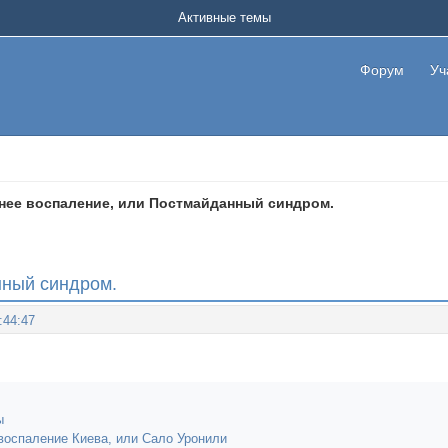
Активные темы
Форум
Уч
нее воспаление, или Постмайданный синдром.
нный синдром.
:44:47
ы
воспаление Киева, или Сало Уронили