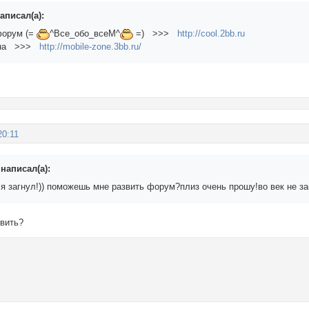
аписал(а):
орум (=
^Все_обо_всеМ^
=) >>>
http://cool.2bb.ru
она >>>
http://mobile-zone.3bb.ru/
20:11
написал(а):
 я загнул!)) поможешь мне развить форум?плиз очень прошу!во век не заб
звить?