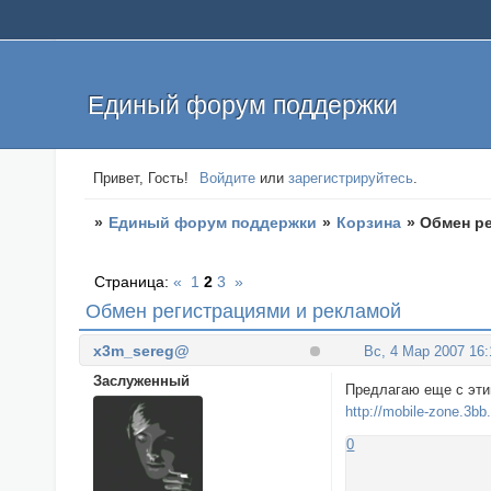
Единый форум поддержки
Привет, Гость!
Войдите
или
зарегистрируйтесь
.
»
Единый форум поддержки
»
Корзина
»
Обмен р
Страница:
«
1
2
3
»
Обмен регистрациями и рекламой
x3m_sereg@
Вс, 4 Мар 2007 16:
Заслуженный
Предлагаю еще с эт
http://mobile-zone.3bb.
0