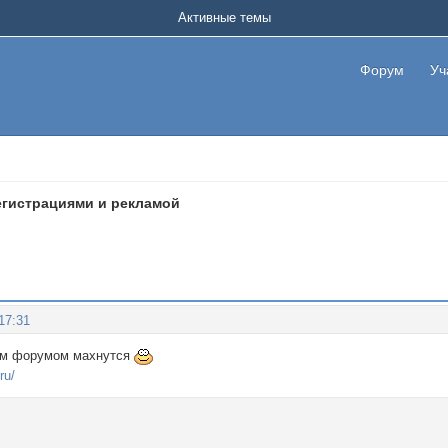
Активные темы
Форум
Уч
егистрациями и рекламой
17:31
им форумом махнутся
ru/