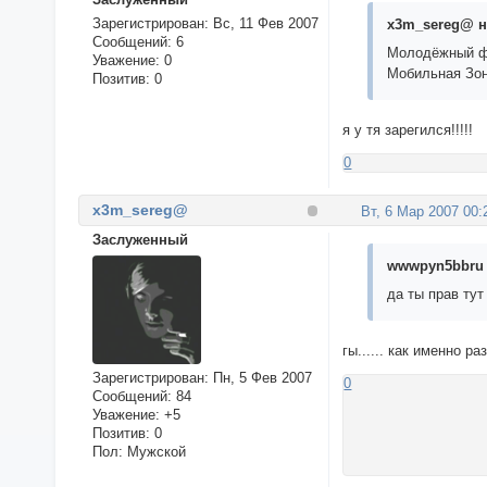
Зарегистрирован
: Вс, 11 Фев 2007
x3m_sereg@ н
Сообщений:
6
Молодёжный ф
Уважение:
0
Мобильная З
Позитив:
0
я у тя зарегился!!!!!
0
x3m_sereg@
Вт, 6 Мар 2007 00:
Заслуженный
wwwpyn5bbru 
да ты прав тут
гы...... как именно ра
Зарегистрирован
: Пн, 5 Фев 2007
0
Сообщений:
84
Уважение:
+5
Позитив:
0
Пол:
Мужской