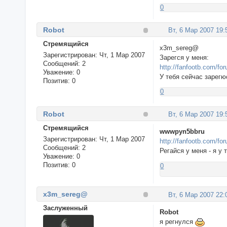
0
Robot
Вт, 6 Мар 2007 19:
Стремящийся
x3m_sereg@
Зарегистрирован
: Чт, 1 Мар 2007
Зарегся у меня:
Сообщений:
2
http://fanfootb.com/fo
Уважение:
0
У тебя сейчас зарегюс
Позитив:
0
0
Robot
Вт, 6 Мар 2007 19:
Стремящийся
wwwpyn5bbru
Зарегистрирован
: Чт, 1 Мар 2007
http://fanfootb.com/fo
Сообщений:
2
Регайся у меня - я у т
Уважение:
0
Позитив:
0
0
x3m_sereg@
Вт, 6 Мар 2007 22:
Заслуженный
Robot
я регнулся