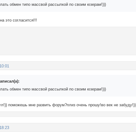
елать обмен типо массвой рассылкой по своим юзерам!)))
на это согласится!!!
10:01
аписал(а):
елать обмен типо массвой рассылкой по своим юзерам!)))
нул!)) поможешь мне развить форум?плиз очень прошу!во век не забуду!))
18:23