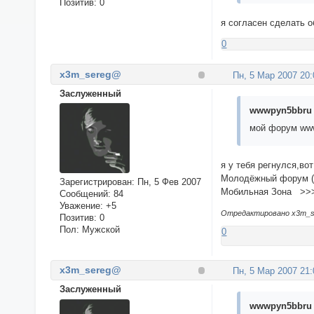
Позитив:
0
я согласен сделать о
0
x3m_sereg@
Пн, 5 Мар 2007 20:
Заслуженный
wwwpyn5bbru 
мой форум www
я у тебя регнулся,во
Молодёжный форум 
Зарегистрирован
: Пн, 5 Фев 2007
Мобильная Зона >
Сообщений:
84
Уважение:
+5
Отредактировано x3m_se
Позитив:
0
Пол:
Мужской
0
x3m_sereg@
Пн, 5 Мар 2007 21:
Заслуженный
wwwpyn5bbru 