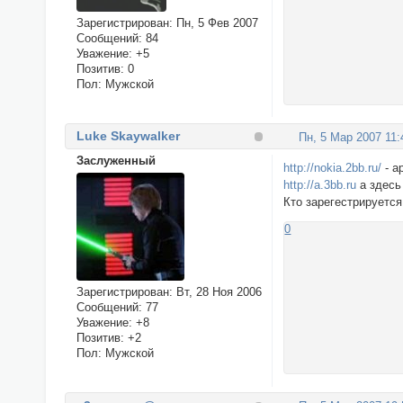
Зарегистрирован
: Пн, 5 Фев 2007
Сообщений:
84
Уважение:
+5
Позитив:
0
Пол:
Мужской
Luke Skaywalker
Пн, 5 Мар 2007 11:
Заслуженный
http://nokia.2bb.ru/
- а
http://a.3bb.ru
а здесь
Кто зарегестрируется
0
Зарегистрирован
: Вт, 28 Ноя 2006
Сообщений:
77
Уважение:
+8
Позитив:
+2
Пол:
Мужской