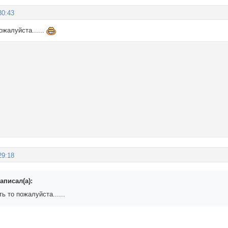
30:43
жалуйста......
29:18
аписал(а):
 то пожалуйста......