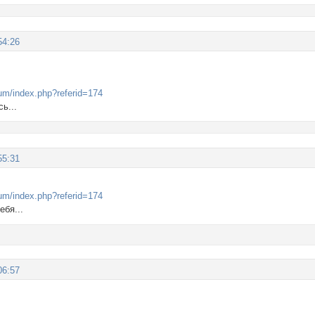
54:26
rum/index.php?referid=174
ь...
55:31
rum/index.php?referid=174
ебя...
06:57