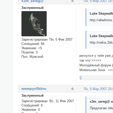
x3m_sereg@
Пн, 5 Мар 2007 19:
Заслуженный
Luke Skaywalk
http://alladmin
Luke Skaywalk
Зарегистрирован
: Пн, 5 Фев 2007
http://nokia.2
Сообщений:
84
Уважение:
+5
Позитив:
0
регнулся у тебя уже 
Пол:
Мужской
так что >>>>>
Молодёжный форум 
Мобильная Зона >
0
wwwpyn5bbru
Пн, 5 Мар 2007 20:
Заслуженный
Зарегистрирован
: Вс, 11 Фев 2007
x3m_sereg@ н
Сообщений:
6
Предлагаю обм
Уважение:
0