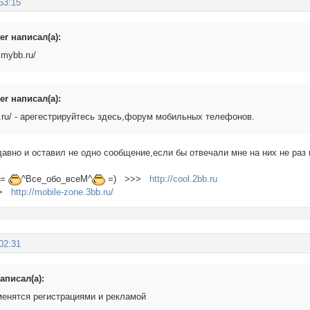
53:15
er написал(а):
s.mybb.ru/
er написал(а):
bb.ru/ - арегестрируйтесь здесь,форум мобильных телефонов.
давно и оставил не одно сообщение,если бы отвечали мне на них не раз
(=
^Все_обо_всеМ^
=) >>>
http://cool.2bb.ru
>>
http://mobile-zone.3bb.ru/
02:31
аписал(а):
енятся регистрациями и рекламой