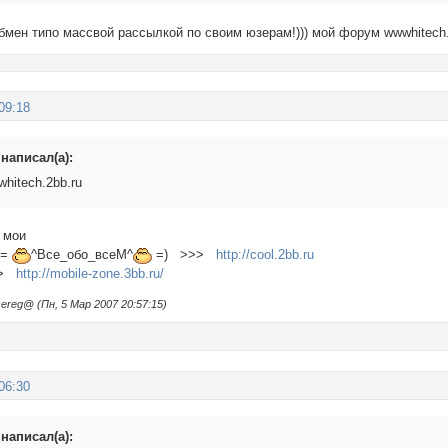
бмен типо массвой рассылкой по своим юзерам!))) мой форум wwwhitech.
09:18
написал(а):
hitech.2bb.ru
т мои
(=
^Все_обо_всеМ^
=) >>>
http://cool.2bb.ru
>>
http://mobile-zone.3bb.ru/
reg@ (Пн, 5 Мар 2007 20:57:15)
06:30
написал(а):