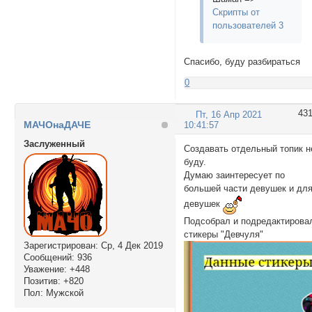
Скрипты от
пользователей 3
Спасибо, буду разбираться
0
43
Пт, 16 Апр 2021
МАЧОнаДАЧЕ
10:41:57
Заслуженный
Создавать отдельный топик н
буду.
Думаю заинтересует по
большей части девушек и дл
девушек
Подсобрал и подредактирова
стикеры "Девчуля"
Зарегистрирован
: Ср, 4 Дек 2019
Сообщений:
936
Уважение:
+448
Позитив:
+820
Пол:
Мужской