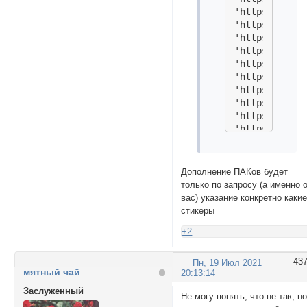
'https://i.im
'https://i.im
'https://i.im
'https://i.im
'https://i.im
'https://i.im
'https://i.im
'https://i.im
'https://i.im
'https://i.im
'https://i.im
'https://i.im
'https://i.im
Дополнение ПАКов будет
'https://i.im
только по запросу (а именно 
'https://i.im
вас) указание конкретно каки
'https://i.im
стикеры
+2
43
Пн, 19 Июл 2021
мятный чай
20:13:14
Заслуженный
Не могу понять, что не так, н