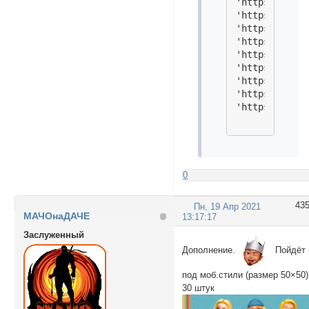
'https://i.im
'https://i.im
'https://i.im
'https://i.im
'https://i.im
'https://i.im
'https://i.im
'https://i.im
'https://i.im
0
43
Пн, 19 Апр 2021
МАЧОнаДАЧЕ
13:17:17
Заслуженный
Дополнение.
Пойдёт 
под моб.стили (размер 50×50)
30 штук