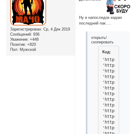
Ну и напоследок кидаю
последний пак.....
Зарегистрирован
: Ср, 4 Дек 2019
Сообщений:
936
открыть/
Уважение:
+448
скопировать
Позитив:
+820
Пол:
Мужской
Код:
'https://i.im
'https://i.im
'https://i.im
'https://i.im
'https://i.im
'https://i.im
'https://i.im
'https://i.im
'https://i.im
'https://i.im
'https://i.im
'https://i.im
'https://i.im
'https://i.im