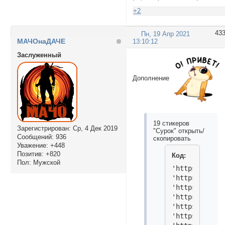
+2
43
Пн, 19 Апр 2021
МАЧОнаДАЧЕ
13:10:12
Заслуженный
Дополнение
19 стикеров
Зарегистрирован
: Ср, 4 Дек 2019
"Сурок" открыть/
Сообщений:
936
скопировать
Уважение:
+448
Позитив:
+820
Код:
Пол:
Мужской
'https://i.im
'https://i.im
'https://i.im
'https://i.im
'https://i.im
'https://i.im