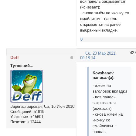
вся панель закрывается
(исчезает);
- снова жмём на иконку со
смайликом - панель
открывается на ранее
выбранный вкладке.
0
42
Сб, 20 Мар 2021
Deff
00:18:14
Тутошний...
Kovshanov
написал(а):
- жмем на
заголовок вкладки
- вся панель
закрывается
Зарегистрирован
: Ср, 16 Июн 2010
(исчезает);
Сообщений:
51819
- снова жмём на
Уважение:
+15601
иконку со
Позитив:
+12444
смайликом -
панель