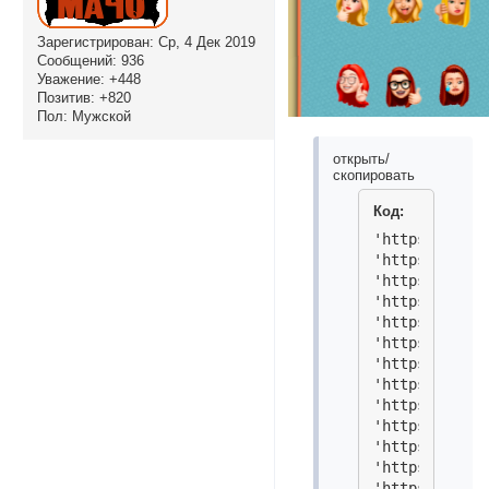
Зарегистрирован
: Ср, 4 Дек 2019
Сообщений:
936
Уважение:
+448
Позитив:
+820
Пол:
Мужской
открыть/
скопировать
Код:
'https://i.im
'https://i.im
'https://i.im
'https://i.im
'https://i.im
'https://i.im
'https://i.im
'https://i.im
'https://i.im
'https://i.im
'https://i.im
'https://i.im
'https://i.im