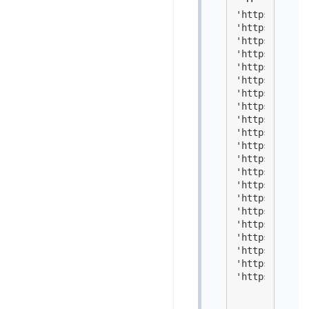
'https://i.im
'https://i.im
'https://i.im
'https://i.im
'https://i.im
'https://i.im
'https://i.im
'https://i.im
'https://i.im
'https://i.im
'https://i.im
'https://i.im
'https://i.im
'https://i.im
'https://i.im
'https://i.im
'https://i.im
'https://i.im
'https://i.im
'https://i.im
'https://i.im