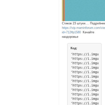
Стиков 23 штуки.... Подробне
https://vip.maminforum.com/vi
id=712#p1580
Качайте
наздоровье
Код:
'https://i.imgur.c
'https://i.imgur.c
'https://i.imgur.c
'https://i.imgur.c
'https://i.imgur.c
'https://i.imgur.c
'https://i.imgur.c
'https://i.imgur.c
'https://i.imgur.c
'https://i.imgur.c
'https://i.imgur.c
'https://i.imgur.c