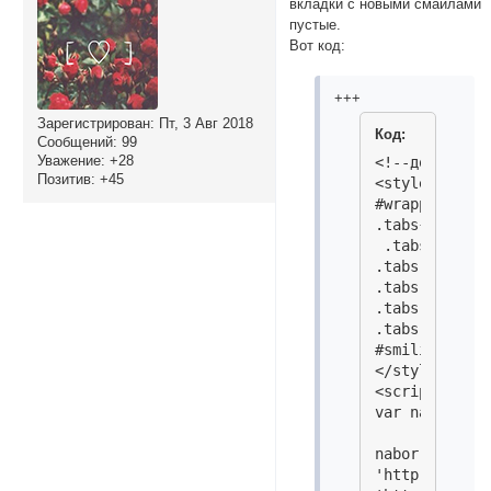
вкладки с новыми смайлами
пустые.
Вот код:
+++
Зарегистрирован
: Пт, 3 Авг 2018
Код:
Сообщений:
99
Уважение:
+28
<!--дополните
Позитив:
+45
<style type="
#wrapper{left
.tabs{height:
 .tabs li{flo
.tabs li a{ba
.tabs li a:ho
.tabs li.acti
.tabs li.acti
#smilies-area
</style>

<script type=
var nabor=[];

nabor['Смайлы
'http://forum