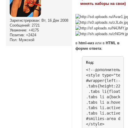
менять наборы на свои)
Зарегистрирован
: Вт, 16 Дек 2008
Сообщений:
2721
Уважение:
+4175
Позитив:
+2424
Пол:
Мужской
в
html-низ
или в
HTML в
форме ответа
:
Код:
<!--дополнительные смайлы v.3.1 © Romych-->
<style type="text/css">
#wrapper{left:-10px;position:relative;width:500px;}
.tabs{height:22px;line-height:21px;margin:0 0 3px;list-style:none;}
 .tabs li{float:left;cursor:pointer;}
.tabs li a{background:transparent url("https://forumstatic.ru/files/0017/d8/50/91984.png")no-repeat scroll 0 0/cover;color:#444;display:block;margin-bottom:-1px;padding:0 5px 1px;position:relative;text-align:center;text-decoration:none;width:70px;}
.tabs li a:hover{color:#efefef;background:url("https://forumstatic.ru/files/0017/d8/50/91984.png")no-repeat scroll 0-22.1px/cover;text-decoration:none;}
.tabs li.active a{color:#444;border:medium hidden;line-height:22px;background-position:0 -43.5px;}
.tabs li.active a:hover{color:#6A5ACD;}
#smilies-area div[class^="t-"]:not(.t-0){display:none;width:470px;}
</style>
<script type="text/javascript">
var nabor=[];

nabor['Пёс'] = [
'http://funkyimg.com/i/2vSCp.png',
'http://funkyimg.com/i/2vSCq.png',
'http://funkyimg.com/i/2vSCr.png',
'http://funkyimg.com/i/2vSCs.png',
'http://funkyimg.com/i/2vSCu.png',
'http://funkyimg.com/i/2vSCv.png',
'http://funkyimg.com/i/2vSCw.png',
'http://funkyimg.com/i/2vSCx.png',
'http://funkyimg.com/i/2vSCy.png',
'http://funkyimg.com/i/2vSCD.png',
'http://funkyimg.com/i/2vSCE.png',
'http://funkyimg.com/i/2vSCF.png',
'http://funkyimg.com/i/2vSCG.png',
'http://funkyimg.com/i/2vSCH.png',
'http://funkyimg.com/i/2vSCV.png',
'http://funkyimg.com/i/2vSCW.png',
'http://funkyimg.com/i/2vSCX.png',
'http://funkyimg.com/i/2vSCY.png',
'http://funkyimg.com/i/2vSCZ.png',
'http://funkyimg.com/i/2vSDm.png',
'http://funkyimg.com/i/2vSDn.png',
'http://funkyimg.com/i/2vSDo.png',
'http://funkyimg.com/i/2vSDp.png',
'http://funkyimg.com/i/2vVqx.png',
'http://funkyimg.com/i/2vVqy.png',
'http://funkyimg.com/i/2vVqz.png',
'http://funkyimg.com/i/2vVqA.png',
'http://funkyimg.com/i/2vVqB.png',
'http://funkyimg.com/i/2vVqC.png',
'http://funkyimg.com/i/2vVqD.png',
'http://funkyimg.com/i/2vVqE.png',
'http://funkyimg.com/i/2vVqF.png',
'http://funkyimg.com/i/2vVqG.png',
'http://funkyimg.com/i/2vVqQ.png',
'http://funkyimg.com/i/2vVqR.png',
'http://funkyimg.com/i/2vVqS.png',
'http://funkyimg.com/i/2vVqT.png',
'http://funkyimg.com/i/2vVqU.png',
'http://funkyimg.com/i/2vVqV.png',
'http://funkyimg.com/i/2vVqW.png',
'http://funkyimg.com/i/2vVqX.png',
'http://funkyimg.com/i/2vVqY.png',
'http://funkyimg.com/i/2vVqZ.png',
'http://funkyimg.com/i/2vVr3.png',
'http://funkyimg.com/i/2vVr4.png',
'http://funkyimg.com/i/2vVr5.png',
'http://funkyimg.com/i/2vVr6.png',
'http://funkyimg.com/i/2vVr7.png'];
 
nabor['Хомяк'] = ['http://i.imgur.com/aioynLZ.png',
'http://i.imgur.com/mcWR5K3.png',
'http://i.imgur.com/kQDOI2O.png',
'http://i.imgur.com/I2yC49f.png',
'http://i.imgur.com/qk4Wagp.png',
'http://i.imgur.com/mEe8oKA.png',
'http://i.imgur.com/5tyDr4a.png',
'http://i.imgur.com/APXtwMZ.png',
'http://i.imgur.com/I3LGzO3.png',
'http://i.imgur.com/mtul7B5.png',
'http://i.imgur.com/26yG9OL.png',
'http://i.imgur.com/xX8X8Gw.png',
'http://i.imgur.com/A8f4EJh.png',
'http://i.imgur.com/VyzdqsL.png',
'http://i.imgur.com/tUeSTIZ.png',
'http://i.imgur.com/BiyhxPy.png',
'http://i.imgur.com/oP35Thb.png',
'http://i.imgur.com/eLbTgxH.png',
'http://i.imgur.com/5LjQICq.png',
'http://i.imgur.com/6ZyLmUq.png',
'http://i.imgur.com/g5YDYls.png',
'http://i.imgur.com/44XohXz.png',
'http://i.imgur.com/YkKuIrH.png',
'http://i.imgur.com/XH1E3nJ.png',
'http://i.imgur.com/LQOOl7M.png',
'http://i.imgur.com/Fa6urM5.png',
'http://i.imgur.com/MfE1lPj.png',
'http://i.imgur.com/OMOzYAf.png',
'http://i.imgur.com/rRDnSmF.png',
'http://i.imgur.com/n4dTSM8.png',
'http://i.imgur.com/wy3ylYT.png',
'http://i.imgur.com/V8CdY05.png',
'http://i.imgur.com/MS02nMv.png',
'http://i.imgur.com/8HJwcXa.png',
'http://i.imgur.com/b7t6cIv.png',
'http://i.imgur.com/SawNVXe.png',
'http://i.imgur.com/4dUudSd.png',
'http://i.imgur.com/hsg2DyH.png',
'http://i.imgur.com/lFpXXLI.png',
'http://i.imgur.com/pZjh7iG.png',
'http://i.imgur.com/MqQAa2Z.png',
'http://i.imgur.com/2IQzS6G.png'
];

nabor['Vk'] = [
'http://funkyimg.com/i/2vV91.png',
'http://funkyimg.com/i/2vV92.png',
'http://funkyimg.com/i/2vV93.png',
'http://funkyimg.com/i/2vV94.png',
'http://funkyimg.com/i/2vV96.png',
'http://funkyimg.com/i/2vV97.png',
'h