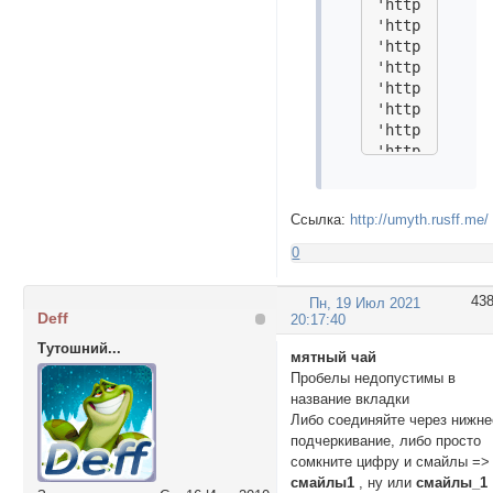
'http://forum
'http://forum
'http://forum
'http://forum
'http://forum
'http://forum
'http://forum
'http://forum
];

nabor['Смайлы
Ссылка:
http://umyth.rusff.me/
'http://forum
0
'http://forum
'http://forum
'http://forum
43
Пн, 19 Июл 2021
Deff
'http://forum
20:17:40
'http://forum
Тутошний...
мятный чай
'http://forum
Пробелы недопустимы в
'http://forum
название вкладки
'http://forum
Либо соединяйте через нижне
'http://forum
подчеркивание, либо просто
'http://forum
сомкните цифру и смайлы =>
'http://forum
смайлы1
, ну или
смайлы_1
'http://forum