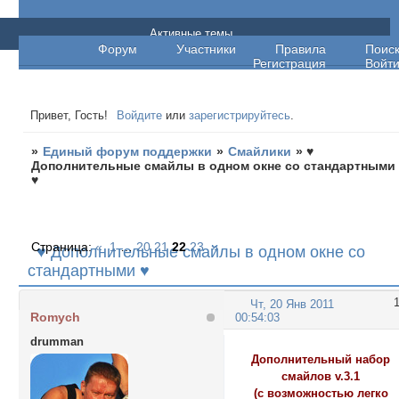
Единый форум поддержки
Активные темы
Форум
Участники
Правила
Поис
Регистрация
Войт
Привет, Гость!
Войдите
или
зарегистрируйтесь
.
»
Единый форум поддержки
»
Смайлики
»
♥
Дополнительные смайлы в одном окне со стандартными
♥
Страница:
«
1
…
20
21
22
23
»
♥ Дополнительные смайлы в одном окне со
стандартными ♥
Чт, 20 Янв 2011
Romych
00:54:03
drumman
Дополнительный набор
смайлов v.3.1
(с возможностью легко