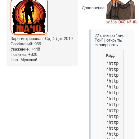
Дополнение
22 стикера "лис
Зарегистрирован
: Ср, 4 Дек 2019
Рой" | открыть/
Сообщений:
936
скопировать
Уважение:
+448
Позитив:
+820
Код:
Пол:
Мужской
'https://i.im
'https://i.im
'https://i.im
'https://i.im
'https://i.im
'https://i.im
'https://i.im
'https://i.im
'https://i.im
'https://i.im
'https://i.im
'https://i.im
'https://i.im