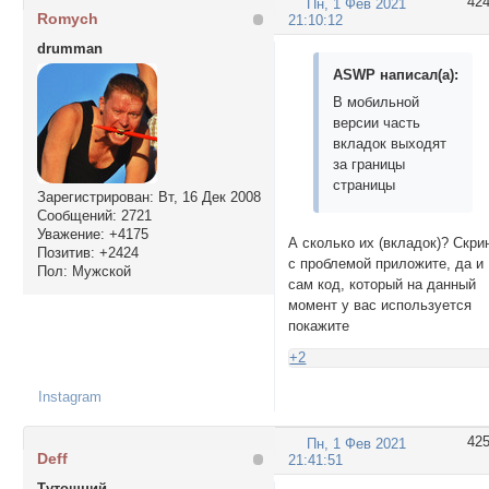
42
Пн, 1 Фев 2021
Romych
21:10:12
drumman
ASWP написал(а):
В мобильной
версии часть
вкладок выходят
за границы
страницы
Зарегистрирован
: Вт, 16 Дек 2008
Сообщений:
2721
Уважение:
+4175
А сколько их (вкладок)? Скри
Позитив:
+2424
с проблемой приложите, да и
Пол:
Мужской
сам код, который на данный
момент у вас используется
покажите
+2
Instagram
42
Пн, 1 Фев 2021
Deff
21:41:51
Тутошний...