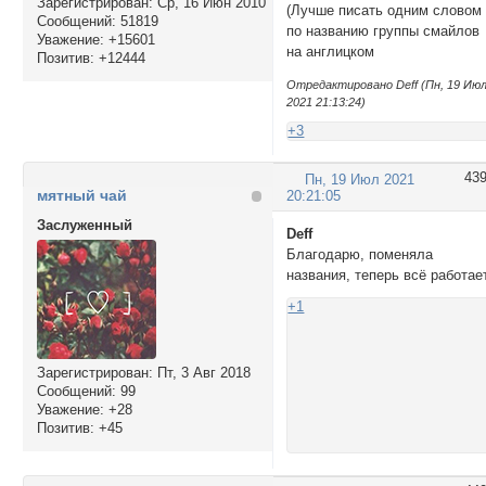
Зарегистрирован
: Ср, 16 Июн 2010
(Лучше писать одним словом
'http://forum
Сообщений:
51819
по названию группы смайлов
'http://forum
Уважение:
+15601
на англицком
'http://forum
Позитив:
+12444
'http://forum
Отредактировано Deff (Пн, 19 Ию
'http://forum
2021 21:13:24)
'http://forum
+3
];

$('#button-sm
43
Пн, 19 Июл 2021
мятный чай
20:21:05
</script>
Заслуженный
Deff
Благодарю, поменяла
названия, теперь всё работае
+1
Зарегистрирован
: Пт, 3 Авг 2018
Сообщений:
99
Уважение:
+28
Позитив:
+45