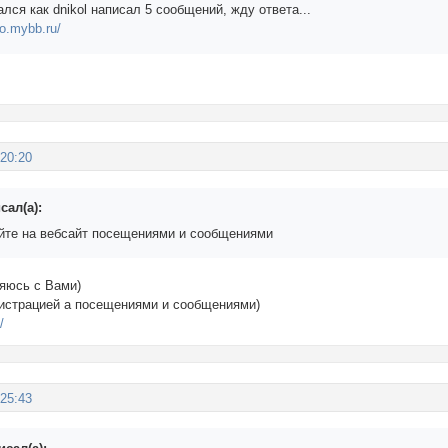
гался как dnikol написал 5 сообщений, жду ответа...
no.mybb.ru/
:20:20
сал(а):
йте на вебсайт посещениями и сообщениями
няюсь с Вами)
егистрацией а посещениями и сообщениями)
/
:25:43