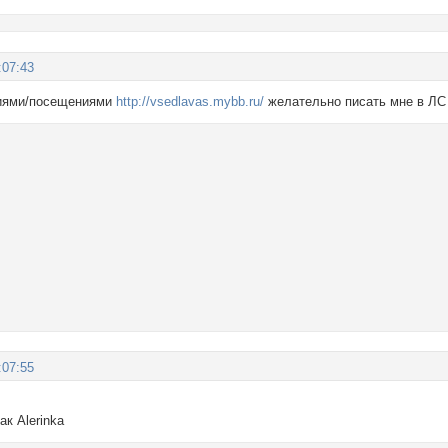
:07:43
иями/посещениями
http://vsedlavas.mybb.ru/
желательно писать мне в ЛС
:07:55
ак Alerinka