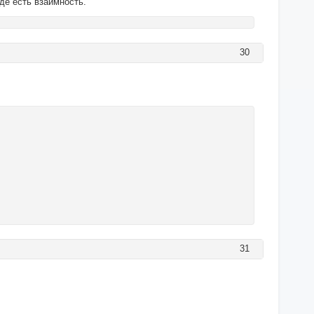
где есть взаимность.
30
31