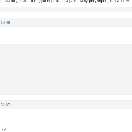
щения на десять- я в одни ворота не играю. пишу регулярно, только там 
:10:48
:51:07
.ru/