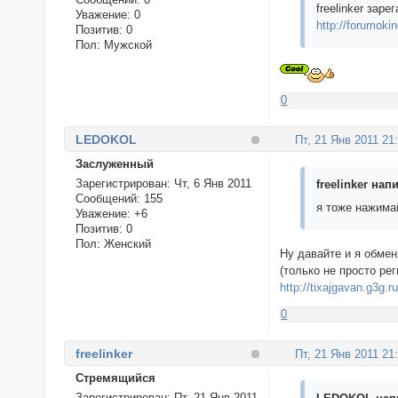
freelinker заре
Уважение:
0
http://forumoki
Позитив:
0
Пол:
Мужской
0
LEDOKOL
Пт, 21 Янв 2011 21
Заслуженный
Зарегистрирован
: Чт, 6 Янв 2011
freelinker напи
Сообщений:
155
я тоже нажима
Уважение:
+6
Позитив:
0
Пол:
Женский
Ну давайте и я обме
(только не просто р
http://tixajgavan.g3g.ru
0
freelinker
Пт, 21 Янв 2011 21
Стремящийся
Зарегистрирован
: Пт, 21 Янв 2011