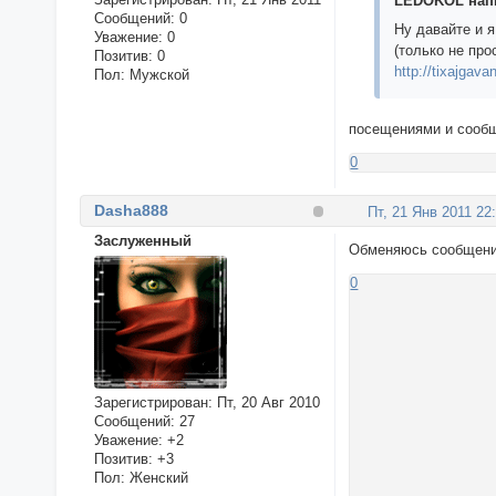
LEDOKOL напи
Сообщений:
0
Ну давайте и 
Уважение:
0
(только не пр
Позитив:
0
http://tixajgava
Пол:
Мужской
посещениями и сооб
0
Dasha888
Пт, 21 Янв 2011 22
Заслуженный
Обменяюсь сообщен
0
Зарегистрирован
: Пт, 20 Авг 2010
Сообщений:
27
Уважение:
+2
Позитив:
+3
Пол:
Женский