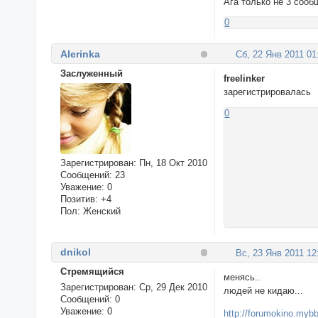
Ага только не 3 сооб
0
Alerinka
Сб, 22 Янв 2011 01
Заслуженный
freelinker
зарегистрировалась
0
Зарегистрирован
: Пн, 18 Окт 2010
Сообщений:
23
Уважение:
0
Позитив:
+4
Пол:
Женский
dnikol
Вс, 23 Янв 2011 12
Стремящийся
менясь..
Зарегистрирован
: Ср, 29 Дек 2010
людей не кидаю...
Сообщений:
0
Уважение:
0
http://forumokino.mybb