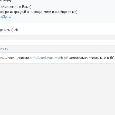
сал(а):
я обменяюсь с Вами)
осто регистрацией а посещениями и сообщениями)
n.g3g.ru/
щениями) ok
:28:19
иями/посещениями
http://vsedlavas.mybb.ru/
желательно писать мне в ЛС