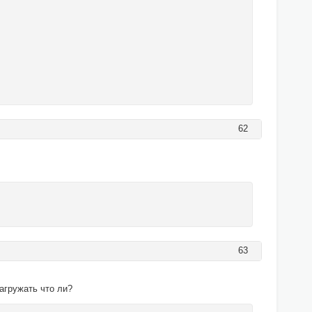
62
63
агружать что ли?