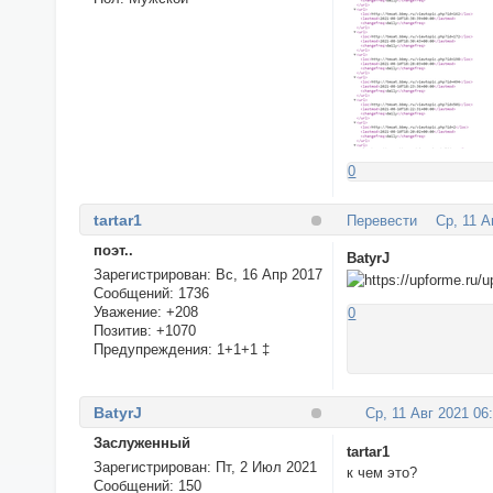
0
tartar1
Перевести
Ср, 11 А
поэт..
BatyrJ
Зарегистрирован
: Вс, 16 Апр 2017
Сообщений:
1736
Уважение:
+208
0
Позитив:
+1070
Предупреждения:
1+1+1 ‡
BatyrJ
Ср, 11 Авг 2021 06
Заслуженный
tartar1
Зарегистрирован
: Пт, 2 Июл 2021
к чем это?
Сообщений:
150