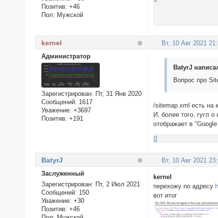
Позитив:
+46
Пол:
Мужской
kernel
Вт, 10 Авг 2021 21
Администратор
BatyrJ написал
Вопрос про Sit
Зарегистрирован
: Пт, 31 Янв 2020
Сообщений:
1617
/sitemap.xml есть на
Уважение:
+3697
И, более того, гугл о
Позитив:
+191
отображает в "Google 
0
BatyrJ
Вт, 10 Авг 2021 23
Заслуженный
kernel
Зарегистрирован
: Пт, 2 Июл 2021
перехожу по адресу
Сообщений:
150
вот итог
Уважение:
+30
Позитив:
+46
Пол:
Мужской