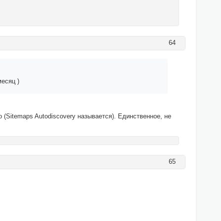
64
месяц )
го (Sitemaps Autodiscovery называется). Единственное, не
65