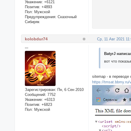
Уважение:
+6121
Позитив:
+4893
Пол:
Мужской
Предупреждения:
Сказочный
Сибиряк
kolobdur74
Ср, 11 Авг 2021 11
...
BatyrJ написал
вот что показ
sitemap - в переводе 
https://tmsat.bbmy.ru
Зарегистрирован
: Пн, 6 Сен 2010
Сообщений:
7752
Уважение:
+6313
Позитив:
+6823
Пол:
Мужской