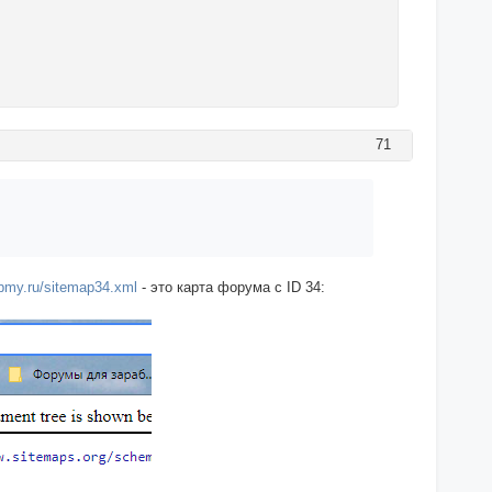
71
bbmy.ru/sitemap34.xml
- это карта форума с ID 34: