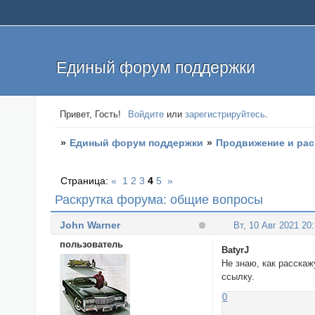
Единый форум поддержки
Привет, Гость!
Войдите
или
зарегистрируйтесь
.
»
Единый форум поддержки
»
Продвижение и рас
Страница:
«
1
2
3
4
5
»
Раскрутка форума: общие вопросы
John Warner
Вт, 10 Авг 2021 20
пользователь
BatyrJ
Не знаю, как расскаж
ссылку.
0