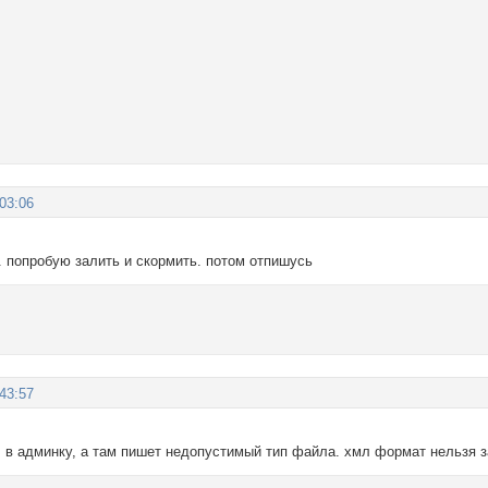
:03:06
. попробую залить и скормить. потом отпишусь
:43:57
л в админку, а там пишет недопустимый тип файла. хмл формат нельзя з