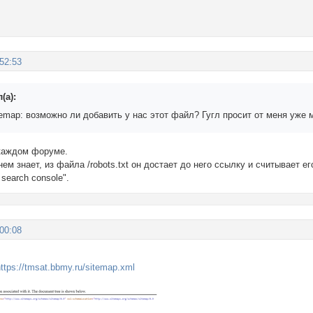
:52:53
(а):
emap: возможно ли добавить у нас этот файл? Гугл просит от меня уже 
 каждом форуме.
 нем знает, из файла /robots.txt он достает до него ссылку и считывает е
search console".
:00:08
https://tmsat.bbmy.ru/sitemap.xml